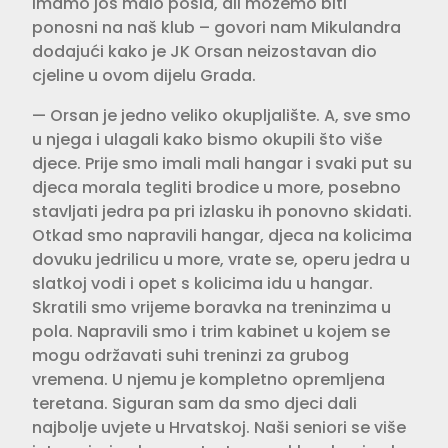
Imamo još malo posla, ali možemo biti
ponosni na naš klub – govori nam Mikulandra
dodajući kako je JK Orsan neizostavan dio
cjeline u ovom dijelu Grada.
— Orsan je jedno veliko okupljalište. A, sve smo
u njega i ulagali kako bismo okupili što više
djece. Prije smo imali mali hangar i svaki put su
djeca morala tegliti brodice u more, posebno
stavljati jedra pa pri izlasku ih ponovno skidati.
Otkad smo napravili hangar, djeca na kolicima
dovuku jedrilicu u more, vrate se, operu jedra u
slatkoj vodi i opet s kolicima idu u hangar.
Skratili smo vrijeme boravka na treninzima u
pola. Napravili smo i trim kabinet u kojem se
mogu održavati suhi treninzi za grubog
vremena. U njemu je kompletno opremljena
teretana. Siguran sam da smo djeci dali
najbolje uvjete u Hrvatskoj. Naši seniori se više