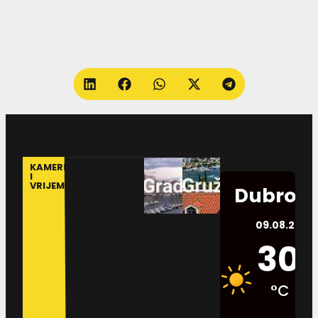
KAMERE
I
VRIJEME
Dubrovn
09.08.2026.
30
°C