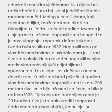
educirati morskim vještinama. Svu djecu bez
razlike hoće li sutra biti vrsni jedriličari ili neće
moramo naučiti. Malog Aleca Cvinara, koji
trenutno briljira, možemo kandidirati za
Olimpijadu u Parizu za četiri godine. Izvrstan je i
u njega sve ulažemo. Napravili smo hangar i to
je prvo ulaganje u sportsku infrastrukturu
Grada Dubrovnika od 1982. Napravili smo ga
vlastitim sredstvima, a uskočio nam je i Grad.
Sve smo okolo kluba također napravili svojim
sredstvima zahvaljujući prijateljima i
sponzorima. Tako smo i ovu lučicu u Orsanu
doveli u red. Kupili smo brod prije šest godina
vlastitim sredstvima, napravili smo i skoro 200
metara rive jer je bila užasna i srušena, a bila je
rađena 1933. Tijekom rata potopljeno nam je
20 brodica. Sve je trebalo urediti i napraviti.
Sada imamo krasan objekt, jednu cjelinu.