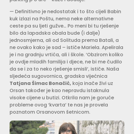
— Definitivno je nedostatak i to što cijeli Babin
kuk izlazi na Poštu, nema neke alternativne
ceste pa su ljeti gužve… Po meni bi tu rješenje
bilo da lapadska obala bude (i dalje)
jednosmjerna, ali od Solituda prema Batali, a
ne ovako kako je sad – ističe Mariela. Apelirala
je i na gradnju vrtića, ali i škole. ‘Obzirom koliko
je ovdje mladih familija i djece, ne bi me čudilo
da se i za to neko rješenje smisli’, ističe. Naša
sljedeća sugovornica, gradska vijećnica
Tatjana Šimac Bonačić,
koja inače živi uz
Orsan također je kao nepravdu istaknula
visoke cijene u butizi. Otkrila nam je goruće
probleme ovog ‘kvarta’ te nas je provela
poznatom Orsanovom šetnicom.