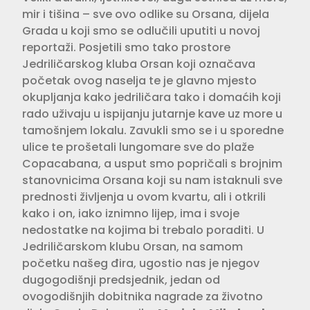
mir i tišina – sve ovo odlike su Orsana, dijela
Grada u koji smo se odlučili uputiti u novoj
reportaži. Posjetili smo tako prostore
Jedriličarskog kluba Orsan koji označava
početak ovog naselja te je glavno mjesto
okupljanja kako jedriličara tako i domaćih koji
rado uživaju u ispijanju jutarnje kave uz more u
tamošnjem lokalu. Zavukli smo se i u sporedne
ulice te prošetali lungomare sve do plaže
Copacabana, a usput smo popričali s brojnim
stanovnicima Orsana koji su nam istaknuli sve
prednosti življenja u ovom kvartu, ali i otkrili
kako i on, iako iznimno lijep, ima i svoje
nedostatke na kojima bi trebalo poraditi. U
Jedriličarskom klubu Orsan, na samom
početku našeg đira, ugostio nas je njegov
dugogodišnji predsjednik, jedan od
ovogodišnjih dobitnika nagrade za životno