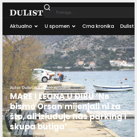
Aktualno
U spomen
Crna kronika
Dulist 
Autor:
Dulist
16.02.2020.
Aktualno
MARE I LEONA U ĐIRU ‘Ne
bismo Orsan mijenjali ni za
što, ali izluđuje nas parking i
skupa butiga’