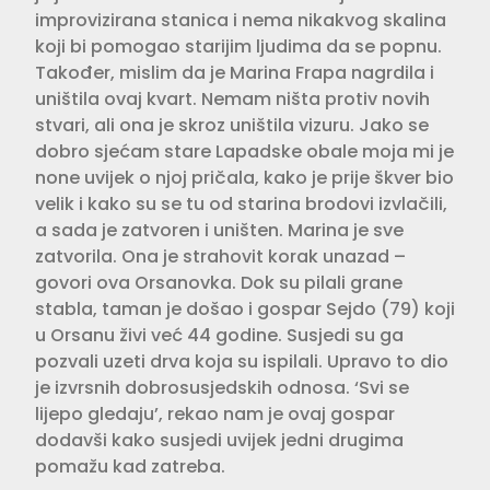
improvizirana stanica i nema nikakvog skalina
koji bi pomogao starijim ljudima da se popnu.
Također, mislim da je Marina Frapa nagrdila i
uništila ovaj kvart. Nemam ništa protiv novih
stvari, ali ona je skroz uništila vizuru. Jako se
dobro sjećam stare Lapadske obale moja mi je
none uvijek o njoj pričala, kako je prije škver bio
velik i kako su se tu od starina brodovi izvlačili,
a sada je zatvoren i uništen. Marina je sve
zatvorila. Ona je strahovit korak unazad –
govori ova Orsanovka. Dok su pilali grane
stabla, taman je došao i gospar Sejdo (79) koji
u Orsanu živi već 44 godine. Susjedi su ga
pozvali uzeti drva koja su ispilali. Upravo to dio
je izvrsnih dobrosusjedskih odnosa. ‘Svi se
lijepo gledaju’, rekao nam je ovaj gospar
dodavši kako susjedi uvijek jedni drugima
pomažu kad zatreba.