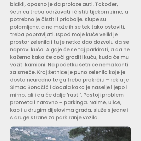
bicikli, opasno je da prolaze auti. Također,
šetnicu treba održavati i čistiti tijekom zime, a
potrebno je čistiti i priobalje. Klupe su
polomljene, a ne može ih se tek tako ostaviti,
treba popravljati. Ispod moje kuće veliki je
prostor zelenila i tu je netko dao dozvolu da se
napravi kuća. A gdje će se taj parkirati, a da ne
kažemo kako će doći graditi kuću, kuda će mu
voziti kamioni. Na početku šetnice nema kanti
za smeće. Kraj šetnice je puno zelenila koje je
dosta neuredno te ga treba prokrčiti – rekla je
Šimac Bonačić i dodala kako je naselje lijepo i
mirno, ali i da će dalje ‘rasti’. Postoji problem
prometa i naravno – parkinga. Naime, ulice,
kao i u drugim dijelovima grada, služe s jedne i
s druge strane za parkiranje vozila.