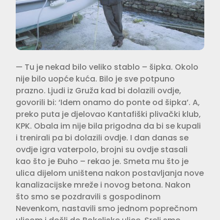
— Tu je nekad bilo veliko stablo – šipka. Okolo
nije bilo uopće kuća. Bilo je sve potpuno
prazno. Ljudi iz Gruža kad bi dolazili ovdje,
govorili bi: ‘Idem onamo do ponte od šipka’. A,
preko puta je djelovao Kantafiški plivački klub,
KPK. Obala im nije bila prigodna da bi se kupali
i trenirali pa bi dolazili ovdje. I dan danas se
ovdje igra vaterpolo, brojni su ovdje stasali
kao što je Đuho – rekao je. Smeta mu što je
ulica dijelom uništena nakon postavljanja nove
kanalizacijske mreže i novog betona. Nakon
što smo se pozdravili s gospodinom
Nevenkom, nastavili smo jednom poprečnom