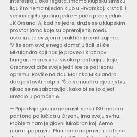
interesiraju oko regata. Imamo klupsku zimsku
ligu što nema nijedan klub u Hrvatskoj. Krstaši i
seniori cijelu godinu jedre – priča predsjednik
JK Orsana. A, kad ne jedre, druže se u klupskim
prostorijama koje su opremljene, među
ostalim, televizijom i praktičnim sadržajima.
‘Više sam ovdje nego doma’ u šali ističe
Mikulandra koji nas je proveo i kroz novi
hangar, impresivnu, visoku prostoriju u kojoj
Orsanovci drže svoje jedrilice te potrebnu
opremu. Poviše na zidu Marinko Mikulandra
dao je staviti natpis: ‘Što se nauči u djetinjstvu,
nikad se ne zaboravlja’, kako bi se to djeci
urezalo u pamćenje.
— Prije dvije godine napravili smo i 130 metara
pontona pa lučica u Orsanu ima svoju svrhu.
Problem nam je glavni lukobran koji ćemo
morati popraviti. Planiramo napraviti i trofejnu