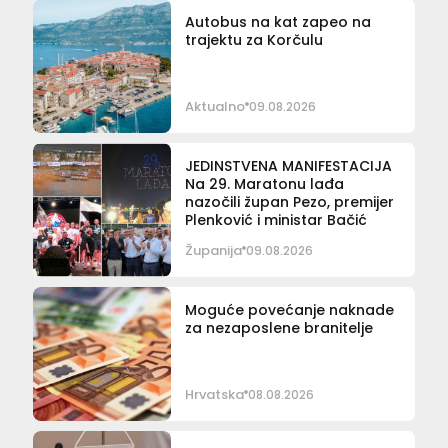
Autobus na kat zapeo na
trajektu za Korčulu
Aktualno
09.08.2026
JEDINSTVENA MANIFESTACIJA
Na 29. Maratonu lađa
nazočili župan Pezo, premijer
Plenković i ministar Bačić
Županija
09.08.2026
Moguće povećanje naknade
za nezaposlene branitelje
Hrvatska
08.08.2026