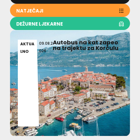
NATJEČAJI
DEŽURNE LJEKARNE
Autobus na kat zapeo
09.08.2
AKTUA
na trajektu za Korčulu
026
LNO