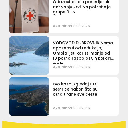
Odazovite se u ponedjeljak
darivanju krvi: Najpotrebnije
grupe 0 i A
Aktualno
08.08.2026
VODOVOD DUBROVNIK Nema
opasnosti od redukcija,
Ombla ljeti koristi manje od
10 posto raspoloživih količina
vode
Aktualno
08.08.2026
Evo kako izgledaju Tri
sestrice nakon što su
asfaltirane sve ceste
Aktualno
08.08.2026