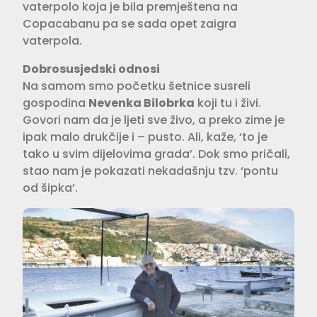
vaterpolo koja je bila premještena na
Copacabanu pa se sada opet zaigra
vaterpola.
Dobrosusjedski odnosi
Na samom smo početku šetnice susreli
gospodina
Nevenka Bilobrka
koji tu i živi.
Govori nam da je ljeti sve živo, a preko zime je
ipak malo drukčije i – pusto. Ali, kaže, ‘to je
tako u svim dijelovima grada’. Dok smo pričali,
stao nam je pokazati nekadašnju tzv. ‘pontu
od šipka’.