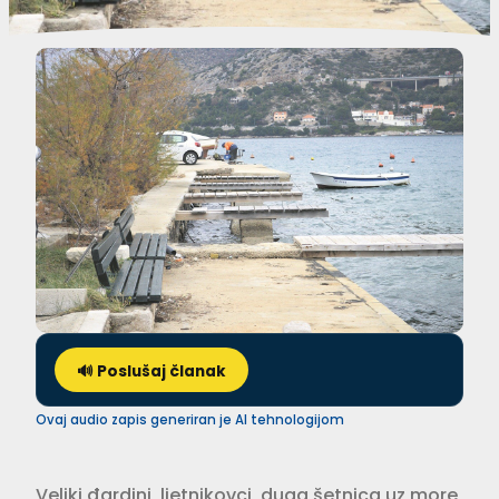
🔊 Poslušaj članak
Ovaj audio zapis generiran je AI tehnologijom
Veliki đardini, ljetnikovci, duga šetnica uz more,