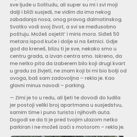
sve ljude u Solitudu, ali super su mi i svi moji
dalji i bliži susjedi, ne vidim da ima nekog
zabadanja nosa, onog pravog dalmatinskog.
Svatko vodi svoj život, a svi se međusobno
poštuju. Možeš osjetit’ i miris mora. Siđeš 50
metara ispod kuće i dolje si na šetnici. Gdje
god da kreneš, blizu ti je sve, nekako smo u
centru grada, a izvan centra smo. Iskreno, da
me netko pita da izaberem bilo koji drugi kvart
u gradu za živjeti, ne znam koji bi mi bio bolji od
ovoga, baš sam zadovoljna – rekla je. Kao
glavni minus navodi – parking.
— Zimi je to u redu, ali ljeti te dovodi do ludila
jer postoji veliki broj apartmana u susjedstvu,
samim time i puno turista i njihovih auta.
Dogodi se da ti je pred tvojim ulazom netko
parkiran i ne možeš izaći s motorom – rekla je.