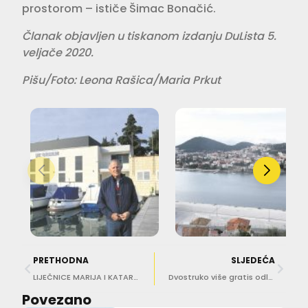
prostorom – ističe Šimac Bonačić.
Članak objavljen u tiskanom izdanju DuLista 5.
veljače 2020.
Pišu/Foto: Leona Rašica/Maria Prkut
PRETHODNA
SLJEDEĆA
LIJEČNICE MARIJA I KATARINA DORŠNER Uvijek smo se pratile u stopu. Sestra je osoba na koju možeš u svemu računati
Dvostruko više gratis odlazaka na Lokrum za građane
Povezano