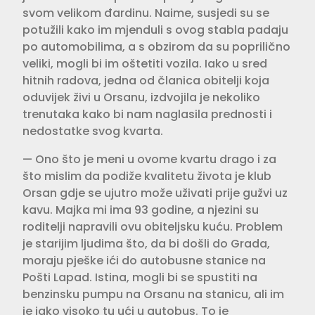
svom velikom đardinu. Naime, susjedi su se
potužili kako im mjenduli s ovog stabla padaju
po automobilima, a s obzirom da su poprilično
veliki, mogli bi im oštetiti vozila. Iako u sred
hitnih radova, jedna od članica obitelji koja
oduvijek živi u Orsanu, izdvojila je nekoliko
trenutaka kako bi nam naglasila prednosti i
nedostatke svog kvarta.
— Ono što je meni u ovome kvartu drago i za
što mislim da podiže kvalitetu života je klub
Orsan gdje se ujutro može uživati prije gužvi uz
kavu. Majka mi ima 93 godine, a njezini su
roditelji napravili ovu obiteljsku kuću. Problem
je starijim ljudima što, da bi došli do Grada,
moraju pješke ići do autobusne stanice na
Pošti Lapad. Istina, mogli bi se spustiti na
benzinsku pumpu na Orsanu na stanicu, ali im
je jako visoko tu ući u autobus. To je