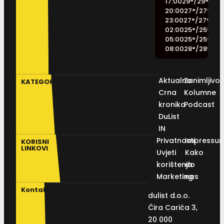
17:00
29
°
/
29
°
20:00
27
°
/
27
°
23:00
27
°
/
27
°
02:00
25
°
/
25
°
05:00
25
°
/
25
°
08:00
28
°
/
28
°
Aktualno
Zanimljivos
KATEGORIJE
Crna
Kolumne
kronika
Podcast
DuList
IN
Privatnosti
Impressu
KORISNI
LINKOVI
Uvjeti
Kako
korištenja
do
Marketing
nas
Kontakt
dulist d.o.o.
Ćira Carića 3,
20 000