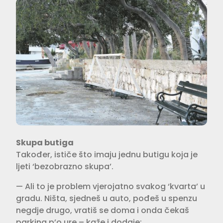
Skupa butiga
Također, ističe što imaju jednu butigu koja je
ljeti ‘bezobrazno skupa’.
— Ali to je problem vjerojatno svakog ‘kvarta’ u
gradu. Ništa, sjedneš u auto, pođeš u spenzu
negdje drugo, vratiš se doma i onda čekaš
parking p’o ure – kaže i dodaje: