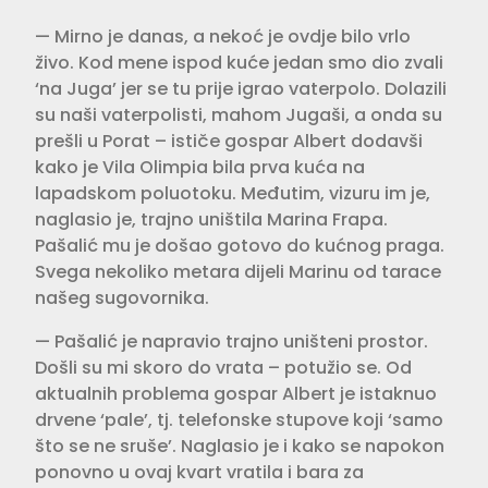
— Mirno je danas, a nekoć je ovdje bilo vrlo
živo. Kod mene ispod kuće jedan smo dio zvali
‘na Juga’ jer se tu prije igrao vaterpolo. Dolazili
su naši vaterpolisti, mahom Jugaši, a onda su
prešli u Porat – ističe gospar Albert dodavši
kako je Vila Olimpia bila prva kuća na
lapadskom poluotoku. Međutim, vizuru im je,
naglasio je, trajno uništila Marina Frapa.
Pašalić mu je došao gotovo do kućnog praga.
Svega nekoliko metara dijeli Marinu od tarace
našeg sugovornika.
— Pašalić je napravio trajno uništeni prostor.
Došli su mi skoro do vrata – potužio se. Od
aktualnih problema gospar Albert je istaknuo
drvene ‘pale’, tj. telefonske stupove koji ‘samo
što se ne sruše’. Naglasio je i kako se napokon
ponovno u ovaj kvart vratila i bara za