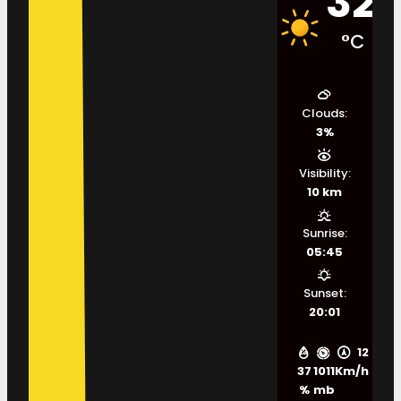
32
°C
Clouds:
3%
Visibility:
10 km
Sunrise:
05:45
Sunset:
20:01
12
37
1011
Km/h
%
mb