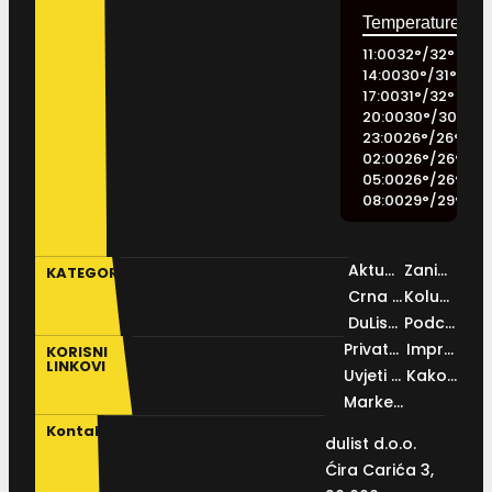
11:00
32
°
/
32
°
14:00
30
°
/
31
°
17:00
31
°
/
32
°
20:00
30
°
/
30
°
23:00
26
°
/
26
°
02:00
26
°
/
26
°
05:00
26
°
/
26
°
08:00
29
°
/
29
°
Aktualno
Zanimljivosti
KATEGORIJE
Crna kronika
Kolumne
DuList IN
Podcast
Privatnosti
Impressum
KORISNI
LINKOVI
Uvjeti korištenja
Kako do nas
Marketing
Kontakt
dulist d.o.o.
Ćira Carića 3,