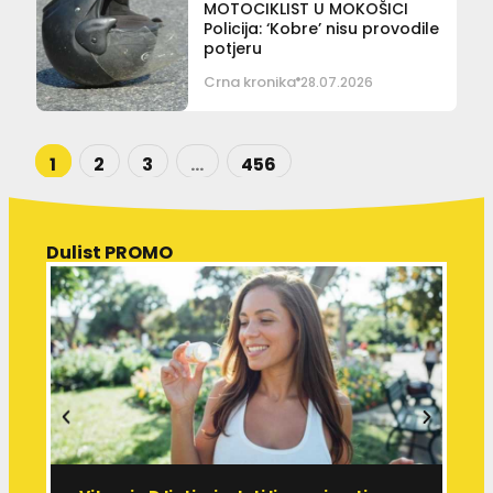
MOTOCIKLIST U MOKOŠICI
Policija: ‘Kobre’ nisu provodile
potjeru
Crna kronika
28.07.2026
1
2
3
…
456
Dulist PROMO