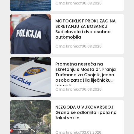
Crna kronika
06.08.2026
MOTOCIKLIST PROKLIZAO NA
SKRETANJU ZA BOSANKU
Sudjelovala i dva osobna
automobila
Crna kronika
06.08.2026
Prometna nesreća na
skretanju s Mosta dr. Franja
Tuđmana za Osojnik, jedna
osoba zatražila liječničku
pomoć
Crna kronika
06.08.2026
NEZGODA U VUKOVARSKOJ
Grana se odlomila i pala na
taksi vozilo
Crna kronika
03.08.2026