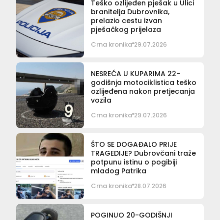
Teško ozlijeđen pješak u Ulici
branitelja Dubrovnika,
prelazio cestu izvan
pješačkog prijelaza
Crna kronika
29.07.2026
NESREĆA U KUPARIMA 22-
godišnja motociklistica teško
ozlijeđena nakon pretjecanja
vozila
Crna kronika
29.07.2026
ŠTO SE DOGAĐALO PRIJE
TRAGEDIJE? Dubrovčani traže
potpunu istinu o pogibiji
mladog Patrika
Crna kronika
28.07.2026
POGINUO 20-GODIŠNJI