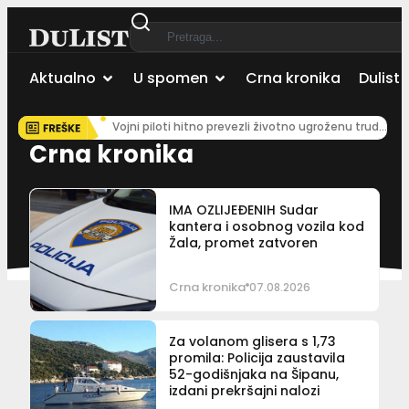
Aktualno
U spomen
Crna kronika
Dulist 
Vojni piloti hitno prevezli životno ugroženu trudnicu iz Dubrovnika u Split
Crna kronika
IMA OZLIJEĐENIH Sudar
kantera i osobnog vozila kod
Žala, promet zatvoren
Crna kronika
07.08.2026
Za volanom glisera s 1,73
promila: Policija zaustavila
52-godišnjaka na Šipanu,
izdani prekršajni nalozi