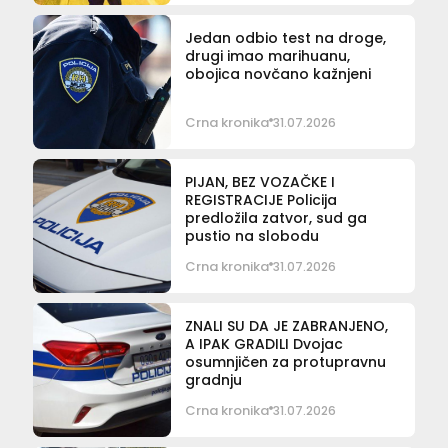
Jedan odbio test na droge,
drugi imao marihuanu,
obojica novčano kažnjeni
Crna kronika
31.07.2026
PIJAN, BEZ VOZAČKE I
REGISTRACIJE Policija
predložila zatvor, sud ga
pustio na slobodu
Crna kronika
31.07.2026
ZNALI SU DA JE ZABRANJENO,
A IPAK GRADILI Dvojac
osumnjičen za protupravnu
gradnju
Crna kronika
31.07.2026