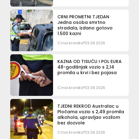
CRNI PROMETNI TJEDAN
Jedna osoba smrtno
stradala, izdano gotovo
1.500 kazni
Crna kronika
03.08.2026
KAZNA OD TISUĆU I POL EURA
48-godišnjak vozio s 2,14
promila u krvi i bez pojasa
Crna kronika
03.08.2026
TJEDNI REKROD Australac u
Pločama vozio s 2,49 promila
alkohola, upravljao vozilom
bez dozvole
Crna kronika
03.08.2026