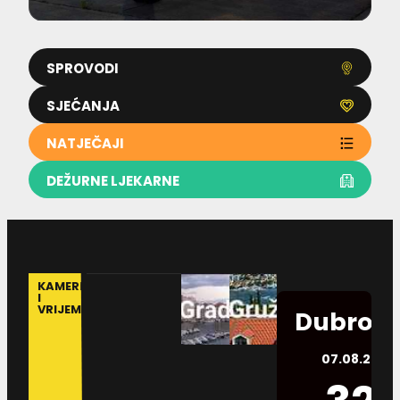
SPROVODI
SJEĆANJA
NATJEČAJI
DEŽURNE LJEKARNE
KAMERE
I
VRIJEME
Dubrovn
07.08.2026.