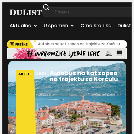
Aktualno
U spomen
Crna kronika
Dulist 
Autobus na kat zapeo na trajektu za Korčulu
Autobus na kat zapeo
09.08.2026
AKTUALNO
na trajektu za Korčulu