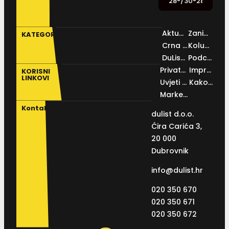
28
°
/
30
°
28
°
/
29
°
2
Aktualno
Zanimljivosti
KATEGORIJE
Crna kronika
Kolumne
DuList IN
Podcast
Privatnosti
Impressum
KORISNI
LINKOVI
Uvjeti korištenja
Kako do nas
Marketing
Kontakt
dulist d.o.o.
Ćira Carića 3,
20 000
Dubrovnik
info@dulist.hr
020 350 670
020 350 671
020 350 672