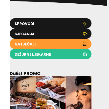
SPROVODI
SJEĆANJA
NATJEČAJI
DEŽURNE LJEKARNE
Dulist PROMO