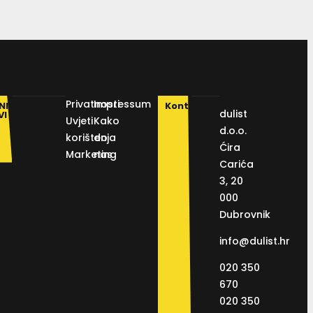
Privatnosti
Impressum
NI
Kontakt
dulist
VI
Uvjeti
Kako
d.o.o.
korištenja
do
Ćira
Marketing
nas
Carića
3, 20
000
Dubrovnik
info@dulist.hr
020 350
670
020 350