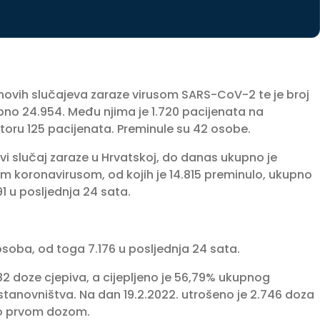
 novih slučajeva zaraze virusom SARS-CoV-2 te je broj
pno 24.954. Među njima je 1.720 pacijenata na
atoru 125 pacijenata. Preminule su 42 osobe.
rvi slučaj zaraze u Hrvatskoj, do danas ukupno je
im koronavirusom, od kojih je 14.815 preminulo, ukupno
1 u posljednja 24 sata.
soba, od toga 7.176 u posljednja 24 sata.
782 doze cjepiva, a cijepljeno je 56,79% ukupnog
tanovništva. Na dan 19.2.2022. utrošeno je 2.746 doza
no prvom dozom.