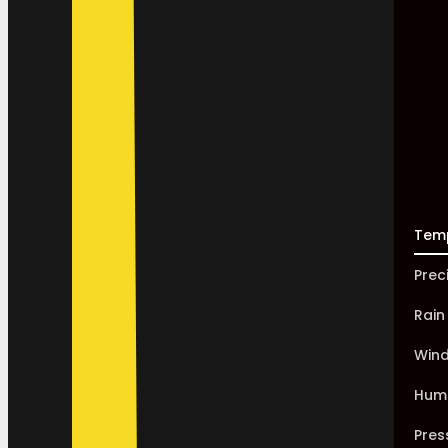
Tem
Prec
Rain
Win
Humi
Pres