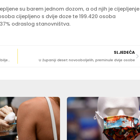
jepljene su barem jednom dozom, a od njih je cijepljenje
osoba cijepljeno s dvije doze te 199.420 osoba
5,37% odraslog stanovništva.
SLJEDEĆA
U županiji 109 novih slučajeva zaraze koronavirusom, zabilježeno kršenje mjere samoizolacije
U županiji deset novooboljelih, preminule dvije osobe