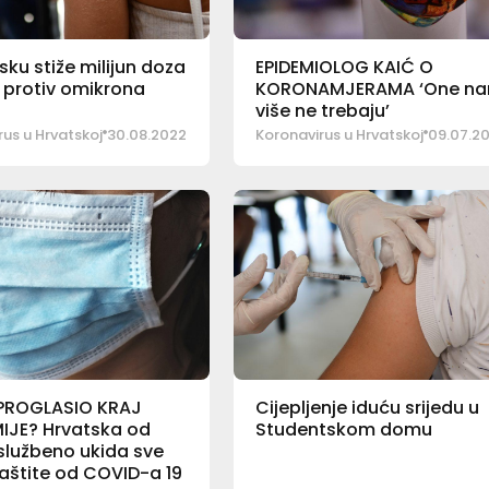
sku stiže milijun doza
EPIDEMIOLOG KAIĆ O
 protiv omikrona
KORONAMJERAMA ‘One n
više ne trebaju’
us u Hrvatskoj
30.08.2022
Koronavirus u Hrvatskoj
09.07.2
PROGLASIO KRAJ
Cijepljenje iduću srijedu u
IJE? Hrvatska od
Studentskom domu
službeno ukida sve
aštite od COVID-a 19