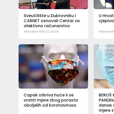
Sveučilište u Dubrovniku i
U Hrvat
CARNET osnovali Centar za
cjepiva
afektivno računarstvo
Aktualno
06.02.2025
Koronavir
Capak otkriva hoće li se
BEROŠ 
vratiti mjere zbog porasta
PANDEM
oboljelih od koronavirusa
danas 
mjere z