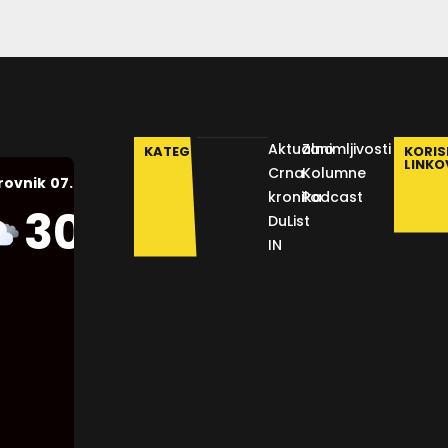
Aktualno
Zanimljivosti
KATEGORIJE
KORIS
LINKO
Crna
Kolumne
07.08.2026.
rovnik
kronika
Podcast
Humidity:
30
°C
DuList
45 %
IN
Pressure:
1012 mb
Wind:
2
Km/h
Clouds:
90%