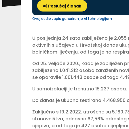
🔊 Poslušaj članak
Ovaj audio zapis generiran je AI tehnologijom
U posljednja 24 sata zabilježeno je 2.055
aktivnih slučajeva u Hrvatskoj danas uku
bolničkom liječenju, od toga je na respir
Od 25. veljače 2020., kada je zabilježen p
zabilježeno 1.041.212 osoba zaraženih nov
se oporavile 1.001.443 osobe od toga 4.49
U samoizolaciji je trenutno 15.237 osoba.
Do danas je ukupno testirano 4.468.950 o
Zaključno s 19.2.2022. utrošene su 5.180.
stanovništva, odnosno 67,56% odraslog s
cjepiva, a od toga je 427 osoba cijeplje