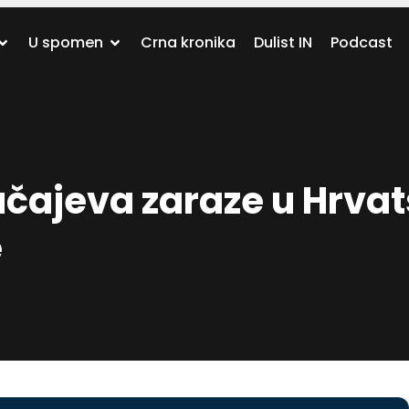
U spomen
Crna kronika
Dulist IN
Podcast
lučajeva zaraze u Hrvat
e