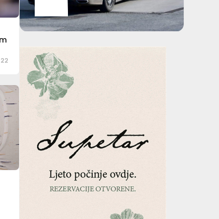
am
022