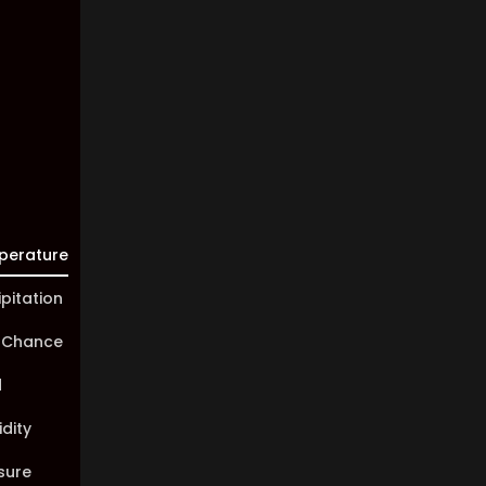
Visibility:
10 km
Sunrise:
05:45
Sunset:
20:01
perature
ipitation
 Chance
d
dity
sure