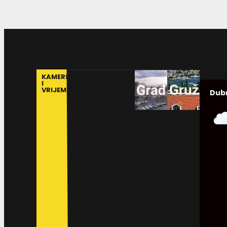
KAMERE
I
VRIJEME
Dub