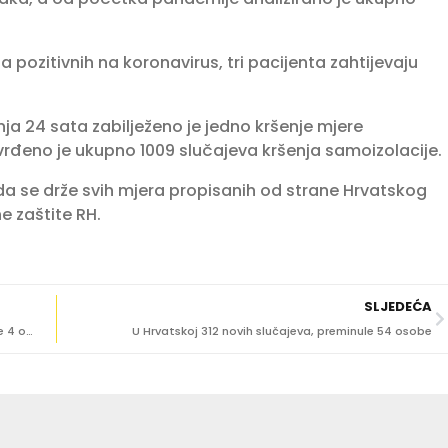
 pozitivnih na koronavirus, tri pacijenta zahtijevaju
nja 24 sata zabilježeno je jedno kršenje mjere
rđeno je ukupno 1009 slučajeva kršenja samoizolacije.
 da se drže svih mjera propisanih od strane Hrvatskog
e zaštite RH.
SLJEDEĆA
Više od 2 tisuće slučajeva zaraze u Hrvatskoj, preminule 4 osobe
U Hrvatskoj 312 novih slučajeva, preminule 54 osobe