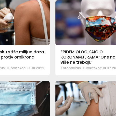
sku stiže milijun doza
EPIDEMIOLOG KAIĆ O
 protiv omikrona
KORONAMJERAMA ‘One n
više ne trebaju’
us u Hrvatskoj
30.08.2022
Koronavirus u Hrvatskoj
09.07.2