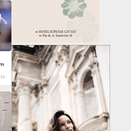
am
022