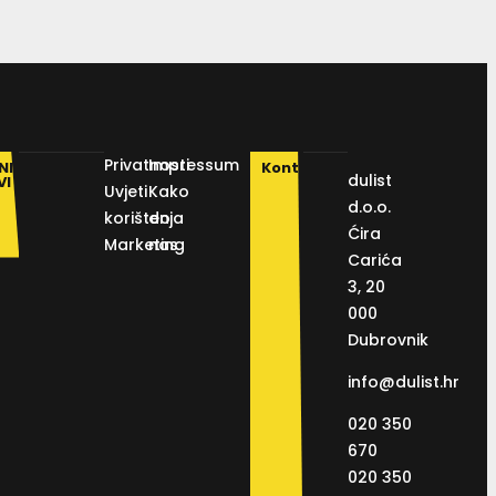
Privatnosti
Impressum
NI
Kontakt
dulist
VI
Uvjeti
Kako
d.o.o.
korištenja
do
Ćira
Marketing
nas
Carića
3, 20
000
Dubrovnik
info@dulist.hr
020 350
670
020 350