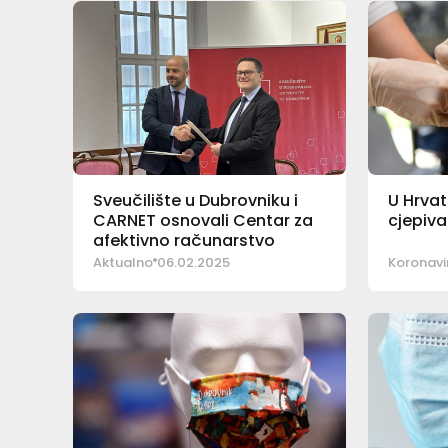
Sveučilište u Dubrovniku i
U Hrvat
CARNET osnovali Centar za
cjepiva
afektivno računarstvo
Aktualno
06.02.2025
Koronavir