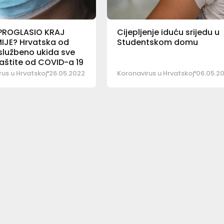
PROGLASIO KRAJ
Cijepljenje iduću srijedu u
IJE? Hrvatska od
Studentskom domu
službeno ukida sve
aštite od COVID-a 19
us u Hrvatskoj
26.05.2022
Koronavirus u Hrvatskoj
06.05.2