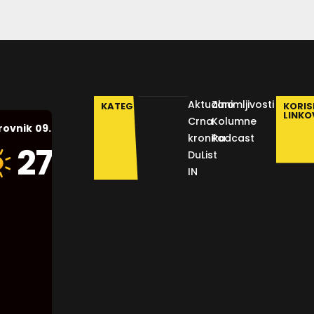
Aktualno
Zanimljivosti
KATEGORIJE
KORIS
LINKO
Crna
Kolumne
09.08.2026.
rovnik
kronika
Podcast
Humidity:
27
°C
DuList
53 %
IN
Pressure:
1015 mb
Wind:
12
Km/h
Clouds:
0%