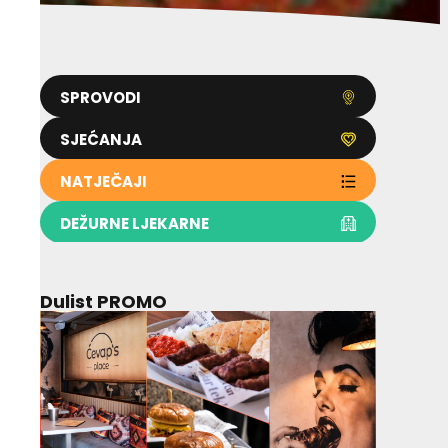
SPROVODI
SJEĆANJA
NATJEČAJI
DEŽURNE LJEKARNE
Dulist PROMO