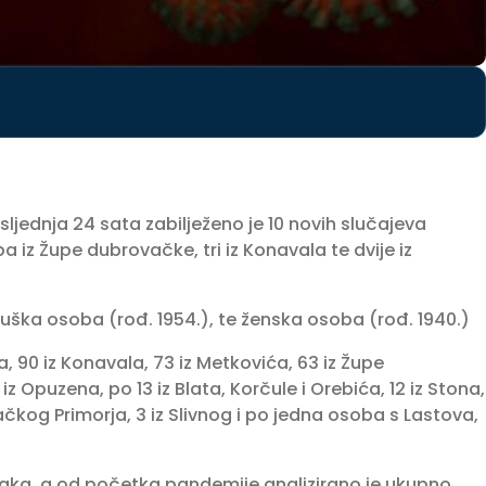
jednja 24 sata zabilježeno je 10 novih slučajeva
 iz Župe dubrovačke, tri iz Konavala te dvije iz
uška osoba (rođ. 1954.), te ženska osoba (rođ. 1940.)
, 90 iz Konavala, 73 iz Metkovića, 63 iz Župe
 iz Opuzena, po 13 iz Blata, Korčule i Orebića, 12 iz Stona,
vačkog Primorja, 3 iz Slivnog i po jedna osoba s Lastova,
raka, a od početka pandemije analizirano je ukupno