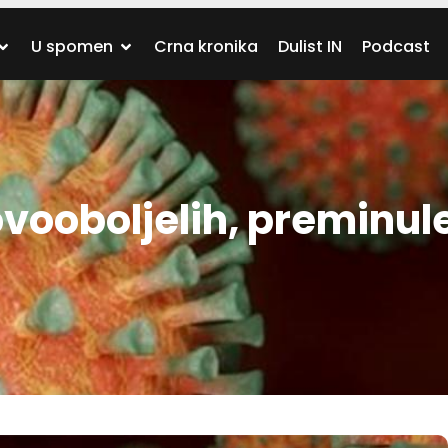
U spomen
Crna kronika
Dulist IN
Podcast
ovooboljelih, preminule