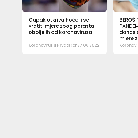
Capak otkriva hoće li se
BEROŠ 
vratiti mjere zbog porasta
PANDEM
oboljelih od koronavirusa
danas 
mjere z
Koronavirus u Hrvatskoj
27.06.2022
Koronavir