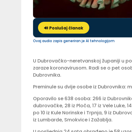
🔊 Poslušaj članak
Ovaj audio zapis generiran je AI tehnologijom
U Dubrovačko-neretvanskoj županiji u posl
zaraze koronavirusom. Radi se o pet osoba
Dubrovnika.
Preminule su dvije osobe iz Dubrovnika: m
Oporavilo se 638 osoba: 266 iz Dubrovnika
dubrovačke, 28 iz Ploča, 17 iz Vele Luke, 14
po 10 iz Kule Norinske i Trpnja, 9 iz Dubro
iz Lumbarde, Smokvice i Zažablja.
U posljednja 24 sata obrađeno je 58 uzo