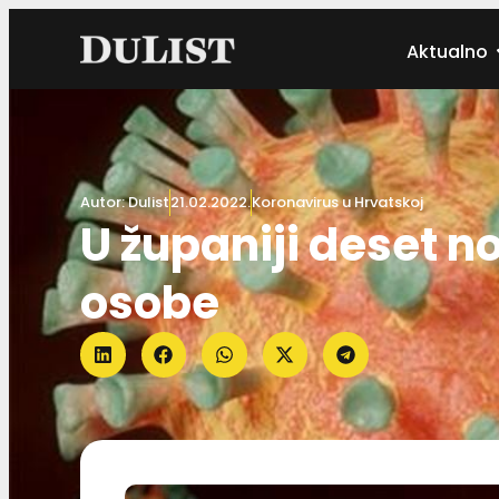
Aktualno
Autor:
Dulist
21.02.2022.
Koronavirus u Hrvatskoj
U županiji deset n
osobe