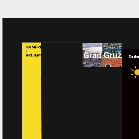
KAMERE
I
VRIJEME
Dub