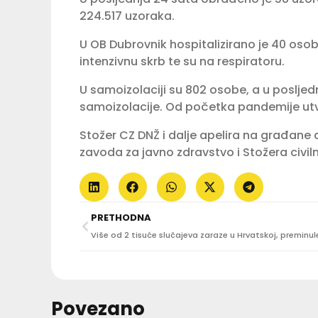
224.517 uzoraka.
U OB Dubrovnik hospitalizirano je 40 osoba
intenzivnu skrb te su na respiratoru.
U samoizolaciji su 802 osobe, a u posljed
samoizolacije. Od početka pandemije utv
Stožer CZ DNŽ i dalje apelira na građane
zavoda za javno zdravstvo i Stožera civiln
PRETHODNA
Povezano