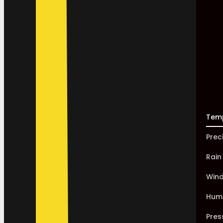
Tem
Prec
Rain
Win
Humi
Pres