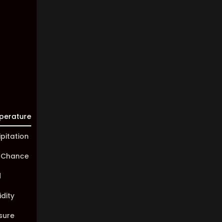
Visibility:
10 km
Sunrise:
05:47
Sunset:
19:58
perature
ipitation
 Chance
d
dity
sure