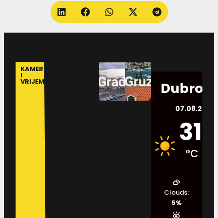
KAMERE
I
VRIJEME
Dubrovn
07.08.2026.
31
°C
Clouds:
5%