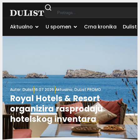
Aktualno
U spomen
Crna kronika
Dulist 
Autor:
Dulist
16.07.2026.
Aktualno
,
DuList PROMO
Royal Hotels & Resort
organizira rasprodaju
hotelskog inventara