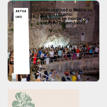
Pilarska noć u Šulića uz
07.08.2
AKTUA
Matka i Branu:
026
LNO
Tradicija se nastavlja,
zabava zajamčena