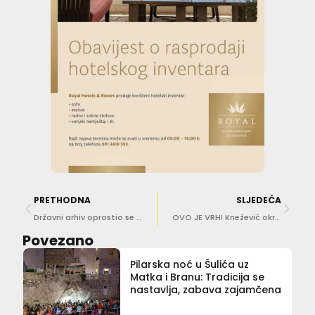
PRETHODNA
SLJEDEĆA
Državni arhiv oprostio se od voljenog kolege Davora Spajića: “Otišao je čovjek koji je čuvao prošlost”
OVO JE VRH! Knežević okrenula uvredu u šalu: Evo koji će modni dodatak ponijeti na Gradsko vijeće
Povezano
Pilarska noć u Šulića uz
Matka i Branu: Tradicija se
nastavlja, zabava zajamčena