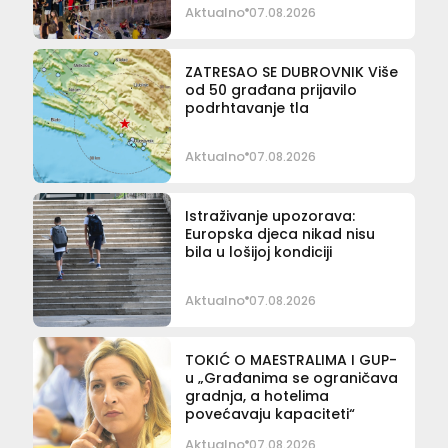
Aktualno
07.08.2026
ZATRESAO SE DUBROVNIK Više
od 50 građana prijavilo
podrhtavanje tla
Aktualno
07.08.2026
Istraživanje upozorava:
Europska djeca nikad nisu
bila u lošijoj kondiciji
Aktualno
07.08.2026
TOKIĆ O MAESTRALIMA I GUP-
u „Građanima se ograničava
gradnja, a hotelima
povećavaju kapaciteti“
Aktualno
07.08.2026