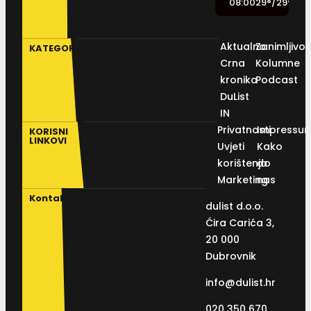
08:00
29
°
/
29
°
Aktualno
Zanimljivos
KATEGORIJE
Crna
Kolumne
kronika
Podcast
DuList
IN
Privatnosti
Impressu
KORISNI
LINKOVI
Uvjeti
Kako
korištenja
do
Marketing
nas
Kontakt
dulist d.o.o.
Ćira Carića 3,
20 000
Dubrovnik
info@dulist.hr
020 350 670