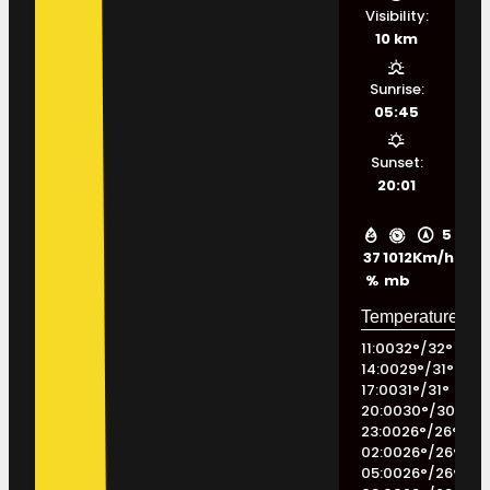
Visibility:
10 km
Sunrise:
05:45
Sunset:
20:01
5
37
1012
Km/h
%
mb
11:00
32
°
/
32
°
14:00
29
°
/
31
°
17:00
31
°
/
31
°
20:00
30
°
/
30
°
23:00
26
°
/
26
°
02:00
26
°
/
26
°
05:00
26
°
/
26
°