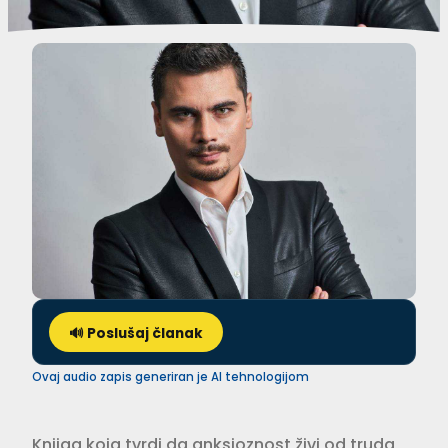
🔊 Poslušaj članak
Ovaj audio zapis generiran je AI tehnologijom
Knjiga koja tvrdi da anksioznost živi od truda