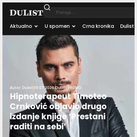
Aktualno
U spomen
Crna kronika
Dulist 
Autor:
Dulist
09.07.2026.
DuList PROMO
Hipnoterapeut Timoteo
Crnković objavio drugo
izdanje knjige ‘Prestani
raditi na sebi’