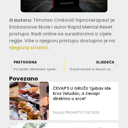
O autoru:
Timoteo Crnković hipnoterapeut je
Ericksonove škole i autor Rapid Mental Reset
pristupa. Radi online sa suradnicima iz cijele
regije. Više o njegovu pristupu dostupno je na
njegovoj stranici
.
PRETHODNA
SLJEDEĆA
PO MJERI GRAĐANA Tjedni pregled gradskih projekata
Royal Hotels & Resort organizira rasprodaju hotelskog inventara
Povezano
ĆEVAP’S U GRUŽU ‘Ljubav ide
kroz želudac, a ćevapi
direktno u srce!’
DuList PROMO
07.08.2026