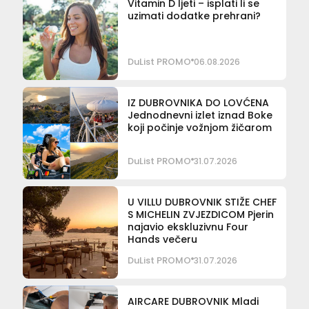
Vitamin D ljeti – isplati li se
uzimati dodatke prehrani?
DuList PROMO
06.08.2026
IZ DUBROVNIKA DO LOVĆENA
Jednodnevni izlet iznad Boke
koji počinje vožnjom žičarom
DuList PROMO
31.07.2026
U VILLU DUBROVNIK STIŽE CHEF
S MICHELIN ZVJEZDICOM Pjerin
najavio ekskluzivnu Four
Hands večeru
DuList PROMO
31.07.2026
AIRCARE DUBROVNIK Mladi