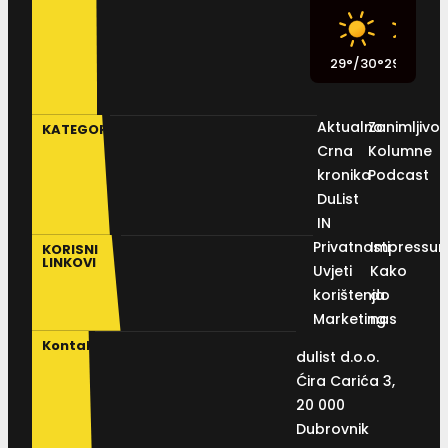
29
°
/
30
°
29
°
/
29
°
2
Aktualno
Zanimljivos
KATEGORIJE
Crna
Kolumne
kronika
Podcast
DuList
IN
Privatnosti
Impressu
KORISNI
LINKOVI
Uvjeti
Kako
korištenja
do
Marketing
nas
Kontakt
dulist d.o.o.
Ćira Carića 3,
20 000
Dubrovnik