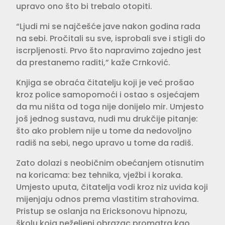
upravo ono što bi trebalo otopiti.
“Ljudi mi se najčešće jave nakon godina rada
na sebi. Pročitali su sve, isprobali sve i stigli do
iscrpljenosti. Prvo što napravimo zajedno jest
da prestanemo raditi,” kaže Crnković.
Knjiga se obraća čitatelju koji je već prošao
kroz police samopomoći i ostao s osjećajem
da mu ništa od toga nije donijelo mir. Umjesto
još jednog sustava, nudi mu drukčije pitanje:
što ako problem nije u tome da nedovoljno
radiš na sebi, nego upravo u tome da radiš.
Zato dolazi s neobičnim obećanjem otisnutim
na koricama: bez tehnika, vježbi i koraka.
Umjesto uputa, čitatelja vodi kroz niz uvida koji
mijenjaju odnos prema vlastitim strahovima.
Pristup se oslanja na Ericksonovu hipnozu,
školu koja neželjeni obrazac promatra kao