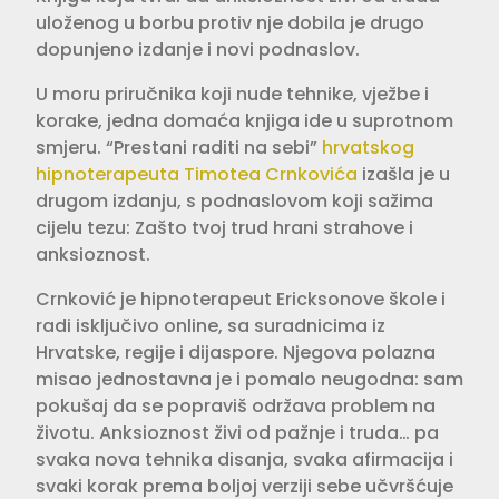
uloženog u borbu protiv nje dobila je drugo
dopunjeno izdanje i novi podnaslov.
U moru priručnika koji nude tehnike, vježbe i
korake, jedna domaća knjiga ide u suprotnom
smjeru. “Prestani raditi na sebi”
hrvatskog
hipnoterapeuta Timotea Crnkovića
izašla je u
drugom izdanju, s podnaslovom koji sažima
cijelu tezu: Zašto tvoj trud hrani strahove i
anksioznost.
Crnković je hipnoterapeut Ericksonove škole i
radi isključivo online, sa suradnicima iz
Hrvatske, regije i dijaspore. Njegova polazna
misao jednostavna je i pomalo neugodna: sam
pokušaj da se popraviš održava problem na
životu. Anksioznost živi od pažnje i truda… pa
svaka nova tehnika disanja, svaka afirmacija i
svaki korak prema boljoj verziji sebe učvršćuje