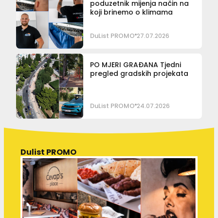
poduzetnik mijenja način na
koji brinemo o klimama
DuList PROMO
27.07.2026
PO MJERI GRAĐANA Tjedni
pregled gradskih projekata
DuList PROMO
24.07.2026
Dulist PROMO