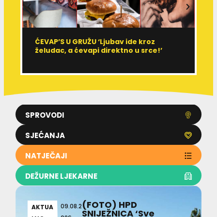
ĆEVAP’S U GRUŽU ‘Ljubav ide kroz
V
želudac, a ćevapi direktno u srce!’
d
SPROVODI
SJEĆANJA
NATJEČAJI
DEŽURNE LJEKARNE
(FOTO) HPD
09.08.2
AKTUA
SNIJEŽNICA ‘Sve