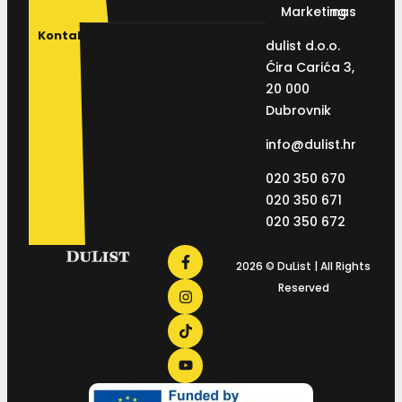
Marketing
nas
Kontakt
dulist d.o.o.
Ćira Carića 3,
20 000
Dubrovnik
info@dulist.hr
020 350 670
020 350 671
020 350 672
2026 © DuList | All Rights
Reserved