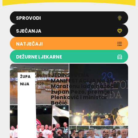
SPROVODI
SJEĆANJA
NATJEČAJI
DEŽURNE LJEKARNE
JEDINSTVENA
09.08.2
ŽUPA
MANIFESTACIJA Na 29.
026
NIJA
Maratonu lađa nazočili
župan Pezo, premijer
Plenković i ministar
Bačić