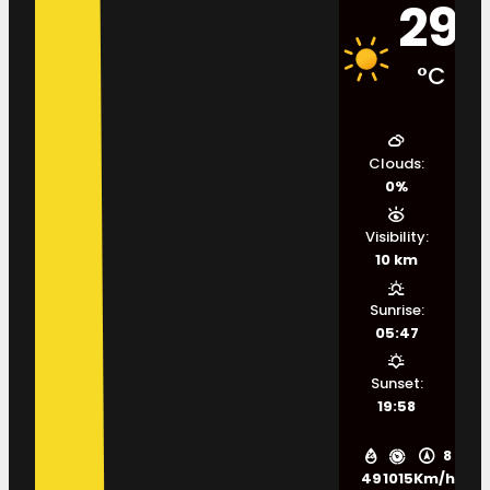
29
°C
Clouds:
0%
Visibility:
10 km
Sunrise:
05:47
Sunset:
19:58
8
49
1015
Km/h