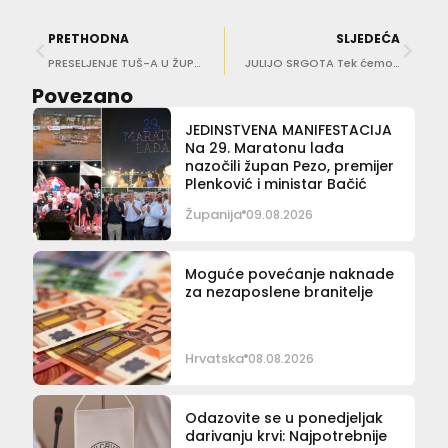
PRETHODNA
SLJEDEĆA
PRESELJENJE TUŠ-A U ŽUPU IZAZVALO BURU REAKCIJA Iz škole poručuju: Libertas će linije prilagoditi potrebama učenika
JULIJO SRGOTA Tek ćemo vidjeti prave prednosti Pelješkog mosta
Povezano
JEDINSTVENA MANIFESTACIJA
Na 29. Maratonu lađa
nazočili župan Pezo, premijer
Plenković i ministar Bačić
Županija
09.08.2026
Moguće povećanje naknade
za nezaposlene branitelje
Hrvatska
08.08.2026
Odazovite se u ponedjeljak
darivanju krvi: Najpotrebnije