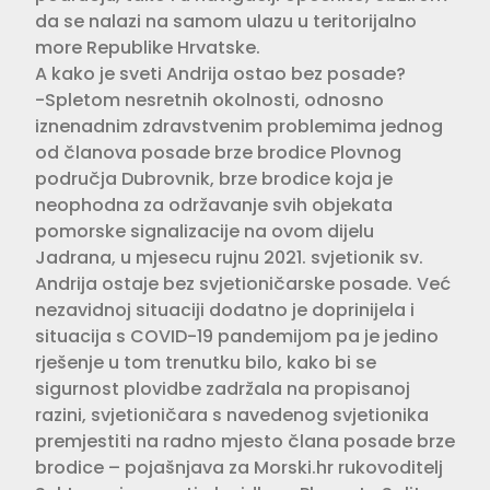
da se nalazi na samom ulazu u teritorijalno
more Republike Hrvatske.
A kako je sveti Andrija ostao bez posade?
-Spletom nesretnih okolnosti, odnosno
iznenadnim zdravstvenim problemima jednog
od članova posade brze brodice Plovnog
područja Dubrovnik, brze brodice koja je
neophodna za održavanje svih objekata
pomorske signalizacije na ovom dijelu
Jadrana, u mjesecu rujnu 2021. svjetionik sv.
Andrija ostaje bez svjetioničarske posade. Već
nezavidnoj situaciji dodatno je doprinijela i
situacija s COVID-19 pandemijom pa je jedino
rješenje u tom trenutku bilo, kako bi se
sigurnost plovidbe zadržala na propisanoj
razini, svjetioničara s navedenog svjetionika
premjestiti na radno mjesto člana posade brze
brodice – pojašnjava za Morski.hr rukovoditelj