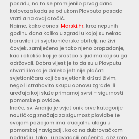
posadu, no to se promijenilo prvog dana
kolovoza kada se odlukom Plovputa posada
vratila na ovaj otočić.
Naime, kako donosi
Morski.hr
, kroz nepunih
godinu dana koliko u zgradi u kojoj su nekad
boravile i tri svjetioničarske obitelji, ne živi
čovjek, zamijećeno je tako njeno propadanje,
kao i okoliša koji je srastao s ljudima koji su ga
održavali. Dobra vijest je to da su u Plovputu
shvatili kako je daleko jeftinije plaćati
svjetioničara koji će svjetionik držati živim,
nego li strahovito skupu obnovu zgrade ili
uređaja koji služe primarnoj svrsi – sigurnosti
pomorske plovidbe.
Inače, sv. Andrija je svjetionik prve kategorije
nautičkog značaja za sigurnost plovidbe te
svojom pozicijom ima krucijalnu ulogu u
pomorskoj navigaciji, kako na dubrovačkom
području, tako i u navigaciji općenito, obzirom