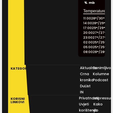
%
mb
11:00
28
°
/
30
°
14:00
28
°
/
29
°
17:00
29
°
/
29
°
20:00
27
°
/
27
°
23:00
27
°
/
27
°
02:00
25
°
/
25
°
05:00
25
°
/
25
°
08:00
28
°
/
28
°
Aktualno
Zanimljivos
KATEGORIJE
Crna
Kolumne
kronika
Podcast
DuList
IN
Privatnosti
Impressu
KORISNI
LINKOVI
Uvjeti
Kako
korištenja
do