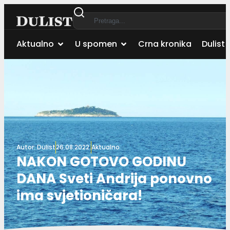
Aktualno
U spomen
Crna kronika
Dulist 
Autor:
Dulist
26.08.2022.
Aktualno
NAKON GOTOVO GODINU
DANA Sveti Andrija ponovno
ima svjetioničara!