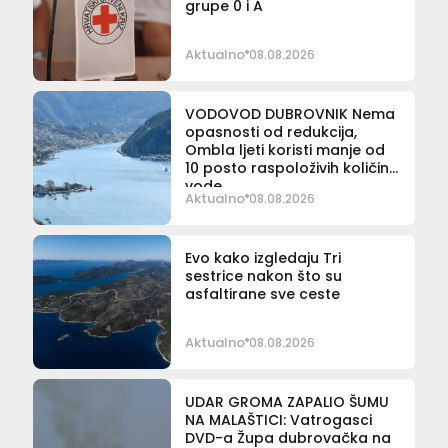
grupe 0 i A
Aktualno
08.08.2026
VODOVOD DUBROVNIK Nema
opasnosti od redukcija,
Ombla ljeti koristi manje od
10 posto raspoloživih količina
vode
Aktualno
08.08.2026
Evo kako izgledaju Tri
sestrice nakon što su
asfaltirane sve ceste
Aktualno
08.08.2026
UDAR GROMA ZAPALIO ŠUMU
NA MALAŠTICI: Vatrogasci
DVD-a Župa dubrovačka na