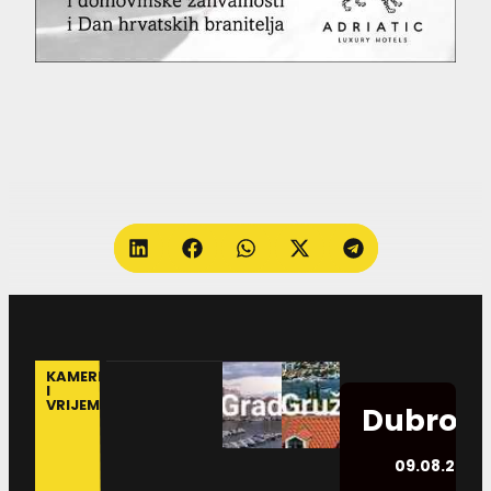
KAMERE
I
VRIJEME
Dubrovn
09.08.2026.