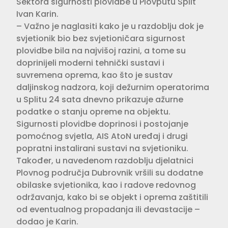
Sektora sigurnosti plovidbe u Plovputu Split
Ivan Karin.
– Važno je naglasiti kako je u razdoblju dok je
svjetionik bio bez svjetioničara sigurnost
plovidbe bila na najvišoj razini, a tome su
doprinijeli moderni tehnički sustavi i
suvremena oprema, kao što je sustav
daljinskog nadzora, koji dežurnim operatorima
u Splitu 24 sata dnevno prikazuje ažurne
podatke o stanju opreme na objektu.
Sigurnosti plovidbe doprinosi i postojanje
pomoćnog svjetla, AIS AtoN uređaj i drugi
popratni instalirani sustavi na svjetioniku.
Također, u navedenom razdoblju djelatnici
Plovnog područja Dubrovnik vršili su dodatne
obilaske svjetionika, kao i radove redovnog
održavanja, kako bi se objekt i oprema zaštitili
od eventualnog propadanja ili devastacije –
dodao je Karin.