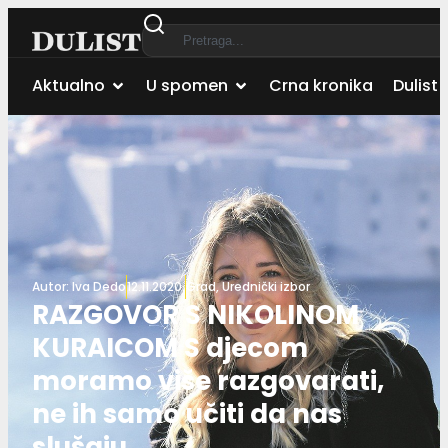
Aktualno
U spomen
Crna kronika
Dulist 
Autor:
Iva Dedo
12.11.2020.
Grad
,
Urednički izbor
RAZGOVOR S NIKOLINOM
KURAICOM S djecom
moramo više razgovarati,
ne ih samo učiti da nas
slušaju