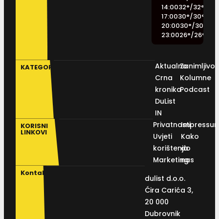
14:00
32
°
/
32
°
17:00
30
°
/
30
°
20:00
30
°
/
30
°
23:00
26
°
/
26
°
Aktualno
Zanimljivos
KATEGORIJE
Crna
Kolumne
kronika
Podcast
DuList
IN
Privatnosti
Impressu
KORISNI
LINKOVI
Uvjeti
Kako
korištenja
do
Marketing
nas
Kontakt
dulist d.o.o.
Ćira Carića 3,
20 000
Dubrovnik