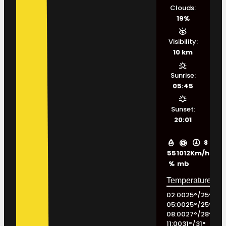
Clouds:
19%
Visibility:
10 km
Sunrise:
05:45
Sunset:
20:01
8
55
1012
Km/h
%
mb
02:00
25
°
/
25
°
05:00
25
°
/
25
°
08:00
27
°
/
28
°
11:00
31
°
/
31
°