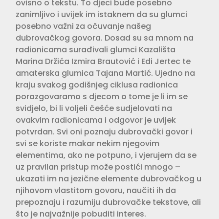
ovisno o tekstu. To djeci bude posebno
zanimljivo i uvijek im istaknem da su glumci
posebno važni za očuvanje našeg
dubrovačkog govora. Dosad su sa mnom na
radionicama surađivali glumci Kazališta
Marina Držića Izmira Brautović i Edi Jertec te
amaterska glumica Tajana Martić. Ujedno na
kraju svakog godišnjeg ciklusa radionica
porazgovaramo s djecom o tome je li im se
svidjelo, bi li voljeli češće sudjelovati na
ovakvim radionicama i odgovor je uvijek
potvrdan. Svi oni poznaju dubrovački govor i
svi se koriste makar nekim njegovim
elementima, ako ne potpuno, i vjerujem da se
uz pravilan pristup može postići mnogo –
ukazati im na jezične elemente dubrovačkog u
njihovom vlastitom govoru, naučiti ih da
prepoznaju i razumiju dubrovačke tekstove, ali
što je najvažnije pobuditi interes.