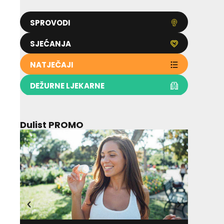
SPROVODI
SJEĆANJA
NATJEČAJI
DEŽURNE LJEKARNE
Dulist PROMO