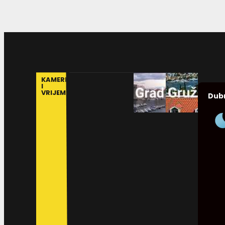
KAMERE
I
VRIJEME
Dub