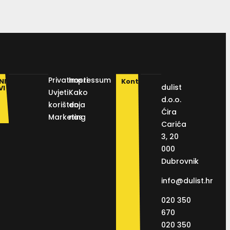
Privatnosti
Impressum
NI
Kontakt
dulist
VI
Uvjeti
Kako
d.o.o.
korištenja
do
Ćira
Marketing
nas
Carića
3, 20
000
Dubrovnik
info@dulist.hr
020 350
670
020 350