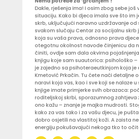
Nema potrebe za ‘grcanjem’!
Dakle, rješenja ima! I osim zbog sebe još 
situaciju. Kako bi djeca imala sve što im 
skrb, uključujući naravno uzdržavanje od 
svakom slučaju Centar za socijalnu skrb j
koja su vaša prava, odnosno prava djece i
otegotnu okolnost navode činjenicu da ne
činiti, ovdje sam dala okvirna pojašnjenja,
knjigu koje sam suautorica: psihološko – 
je zajedno sa psihoteraeutkinjom koja je
Kmetović Prkačin. Tu ćete naći detaljne 
naravi koja vas, kao i sve koji se nalaze 
knjige imate primjerke svih obrazaca: po
roditeljskoj skrbi, sporazumnog zahtjeva
ono kažu – znanje je majka mudrosti. Sto
kako za vas tako i za vašu djecu, je pušta
dobro osjetili na vlastitoj koži. A zaista
energiju pokušavajući nekoga tko to očito 