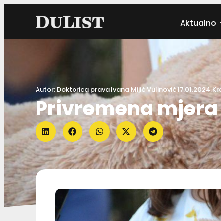
Aktualno
Autor:
Doktorica prava Ivana Mijić Vulinović
17.01.2024.
Kr
Privremena mjera