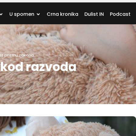
U spomen
Crna kronika
Dulist IN
Podcast
oz prizmu zakona
 kod razvoda