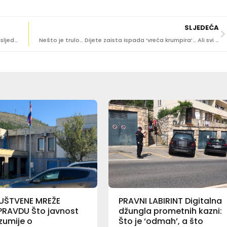
SLJEDEĆA
Stečaj i likvidacija – kad i zašto se provode i koje su posljedice?
Nešto je trulo… Dijete zaista ispada ‘vreća krumpira’… Ali svi bi trebali ‘flaster na usta’?! I Severina i mediji
UŠTVENE MREŽE
PRAVNI LABIRINT Digitalna
PRAVDU Što javnost
džungla prometnih kazni:
zumije o
Što je ‘odmah’, a što