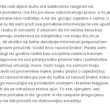
više radi djece dužni ste adekvatno reagirati na
je potrebno i na što po slovu zakona imaju pravo. A to je
strane oba roditelja. A ne da ‘grcaju’ zajedno s vama. U
e tu da vam pruži sve potrebne informacije te vas uputi
 kako ih ostvariti. S obzirom da mi većina žena kao
maju sredstava za odvjetnika i ne znaju što im je
 ali ukoliko se želite detaljnije informirati preporučam
pravni priručnik ‘Vodič kroz razvod braka’. Pisala sam
 dugi niz godina radila kao socijalna radnica Karmen
odgovore na sva pitanja kako pravne tako i psihološke
u sličnoj situaciji, more. Osim toga, na samom kraju
čevši od privremene mjere, preko plana o zajedničkoj
 za razvod braka pa sve do tužbe za razvod braka. Kako
ga naoružajte se potrebnim znanjem i krenite! Najgore,
ti da se odražava status quo. To ste, vjerujem, već
 nema potrebe ni da ‘grcate’ ni da rasipate dragocjenu
ne želi privoliti na dobrovoljnu suradnju.