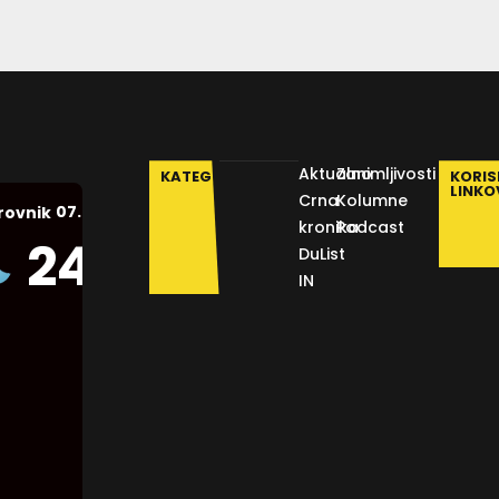
Aktualno
Zanimljivosti
KATEGORIJE
KORIS
LINKO
Crna
Kolumne
07.08.2026.
rovnik
kronika
Podcast
Humidity:
24
°C
DuList
50 %
IN
Pressure:
1012 mb
Wind:
9
Km/h
Clouds: