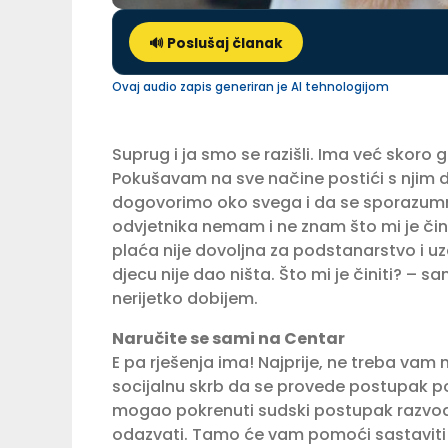
🔊 Poslušaj članak
Ovaj audio zapis generiran je AI tehnologijom
Suprug i ja smo se razišli. Ima već skor
Pokušavam na sve načine postići s njim 
dogovorimo oko svega i da se sporazumno
odvjetnika nemam i ne znam što mi je čin
plaća nije dovoljna za podstanarstvo i uz
djecu nije dao ništa. Što mi je činiti? – s
nerijetko dobijem.
Naručite se sami na Centar
E pa rješenja ima! Najprije, ne treba vam
socijalnu skrb da se provede postupak po
mogao pokrenuti sudski postupak razvoda
odazvati. Tamo će vam pomoći sastaviti pl