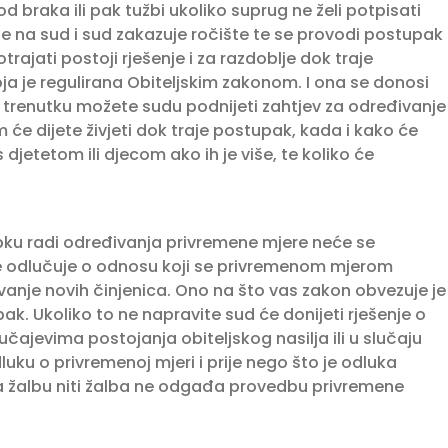
d braka ili pak tužbi ukoliko suprug ne želi potpisati
 na sud i sud zakazuje ročište te se provodi postupak
jati postoji rješenje i za razdoblje dok traje
oja je regulirana Obiteljskim zakonom. I ona se donosi
 trenutku možete sudu podnijeti zahtjev za određivanje
će dijete živjeti dok traje postupak, kada i kako će
djetetom ili djecom ako ih je više, te koliko će
pku radi određivanja privremene mjere neće se
e odlučuje o odnosu koji se privremenom mjerom
vanje novih činjenica. Ono na što vas zakon obvezuje je
. Ukoliko to ne napravite sud će donijeti rješenje o
čajevima postojanja obiteljskog nasilja ili u slučaju
uku o privremenoj mjeri i prije nego što je odluka
 za žalbu niti žalba ne odgađa provedbu privremene