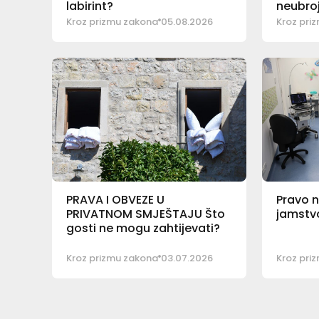
labirint?
neubroji
odvoje
Kroz prizmu zakona
05.08.2026
Kroz pri
PRAVA I OBVEZE U
Pravo n
PRIVATNOM SMJEŠTAJU Što
jamstvo 
gosti ne mogu zahtijevati?
Kroz prizmu zakona
03.07.2026
Kroz pri