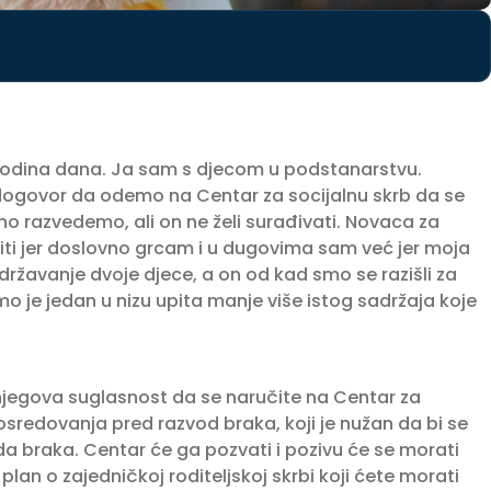
o godina dana. Ja sam s djecom u podstanarstvu.
dogovor da odemo na Centar za socijalnu skrb da se
 razvedemo, ali on ne želi surađivati. Novaca za
iti jer doslovno grcam i u dugovima sam već jer moja
državanje dvoje djece, a on od kad smo se razišli za
amo je jedan u nizu upita manje više istog sadržaja koje
 njegova suglasnost da se naručite na Centar za
sredovanja pred razvod braka, koji je nužan da bi se
 braka. Centar će ga pozvati i pozivu će se morati
an o zajedničkoj roditeljskoj skrbi koji ćete morati