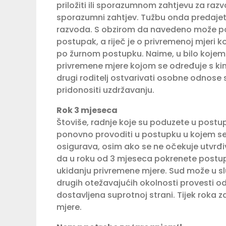
priložiti ili sporazumnom zahtjevu za razvo
sporazumni zahtjev. Tužbu onda predajete
razvoda. S obzirom da navedeno može potra
postupak, a riječ je o privremenoj mjeri k
po žurnom postupku. Naime, u bilo kojem
privremene mjere kojom se određuje s kim 
drugi roditelj ostvarivati osobne odnose s 
pridonositi uzdržavanju.
Rok 3 mjeseca
Štoviše, radnje koje su poduzete u postu
ponovno provoditi u postupku u kojem s
osigurava, osim ako se ne očekuje utvrđi
da u roku od 3 mjeseca pokrenete postupak
ukidanju privremene mjere. Sud može u slu
drugih otežavajućih okolnosti provesti odl
dostavljena suprotnoj strani. Tijek roka
mjere.