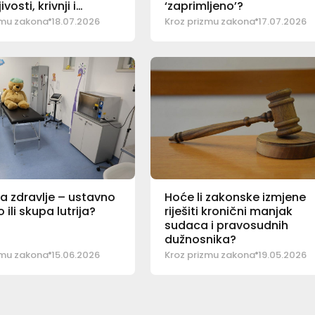
vosti, krivnji i
‘zaprimljeno’?
nim postupcima?!
zmu zakona
18.07.2026
Kroz prizmu zakona
17.07.2026
a zdravlje – ustavno
Hoće li zakonske izmjene
ili skupa lutrija?
riješiti kronični manjak
sudaca i pravosudnih
dužnosnika?
zmu zakona
15.06.2026
Kroz prizmu zakona
19.05.2026