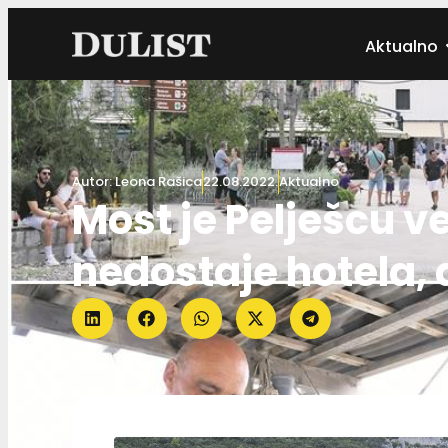
Aktualno
Autor:
Leona Rašica
22.08.2022.
Aktualno
Most je Pelješcu ve
nedostaje hotela,