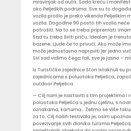
mravinjak od auta. Sada kreću i manifesta
oko Peljeških podruma. Sve su to događa­nj
vozila prošlo je preko vikenda Pelješkim m
vozila. Dogodine 90 posto tih vozila neće pr
potrošiti. Na to se treba pripremati. Ima
Sad tu treba širiti priču. Idealan je tre­nu
bazene. Ljude će to privući. Ako može Imot
može jednostavno napraviti jer jedno vuč
Svi sad vidimo čega fali, sve je jasno – mi
Iz Turističke zajednice Ston ista­knuli su
zajednicama s poluotoka Pelješca, započel
outdoor Pelješca.
— Cilj nam je nastaviti s tim pro­jektima i 
poluo­toka Pelješca u jednu cjelinu, s nov
oznakama, kartama… Želimo se više fokusir
za to. Cilj naših festivala je, osim upo
povezivanje svih dionika turizma Pelješca,
smje­štajnih objekata da svojim proizvo­