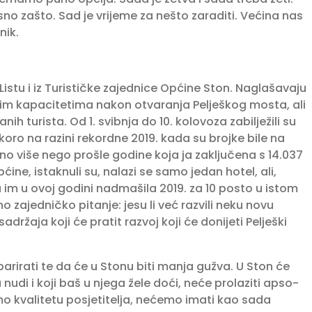
sno zašto. Sad je vrijeme za nešto zaraditi. Većina nas
nik.
uListu i iz Turističke zajednice Općine Ston. Naglašavaju
im kapa­citetima nakon otvaranja Pelješkog mosta, ali
h turista. Od 1. svibnja do 10. kolovoza zabilježili su
koro na razini rekordne 2019. kada su brojke bile na
jno više nego prošle godine koja ja zaključena s 14.037
ine, istaknuli su, nalazi se samo jedan hotel, ali,
 im u ovoj godini nadmašila 2019. za 10 posto u istom
no zajedničko pitanje: jesu li već razvili neku novu
adržaja koji će pratit razvoj koji će donijeti Pelješki
rirati te da će u Stonu biti manja gužva. U Ston će
 nudi i koji baš u njega žele doći, neće prolaziti apso­
emo kvalitetu posjetitelja, nećemo imati kao sada