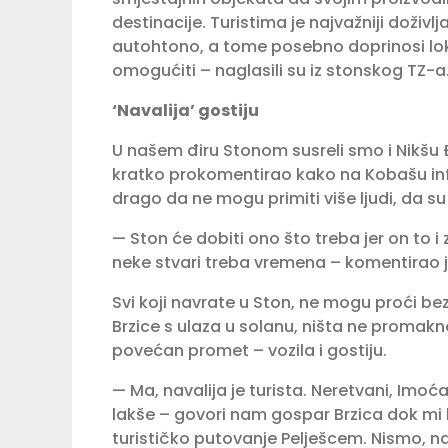
destinacije. Turistima je najvažniji doživl
autohtono, a tome posebno doprinosi lok
omogućiti – naglasili su iz stonskog TZ-a
‘Navalija’ gostiju
U našem điru Stonom susreli smo i Nikšu 
kratko proko­mentirao kako na Kobašu infra
drago da ne mogu primiti više ljudi, da s
— Ston će dobiti ono što treba jer on to i
neke stvari treba vre­mena – komentirao 
Svi koji navrate u Ston, ne mogu proći b
Brzice s ulaza u solanu, ništa ne promakn
povećan promet – vozila i gostiju.
— Ma, navalija je turista. Neretvani, Imoćan
lakše – govori nam gospar Brzica dok m
turističko putovanje Pelješcem. Nismo, nar