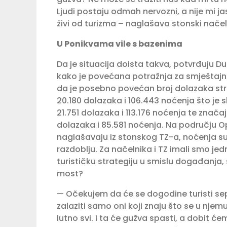
Ljudi postaju odmah nervozni, a nije mi ja
živi od turizma – naglašava stonski načel
U Ponikvama vile s bazenima
Da je situacija doista takva, potvr­đuju D
kako je pove­ćana potražnja za smještajn
da je posebno povećan broj dolazaka strani
20.180 dolazaka i 106.443 noćenja što je s
21.751 dolazaka i 113.176 noćenja te znača
dolazaka i 85.581 noćenja. Na području Opć
naglašavaju iz stonskog TZ-a, noće­nja su
razdoblju. Za načel­nika i TZ imali smo jed
turističku strategiju u smislu događa­nja, s
most? ­
— Očekujem da će se dogodine turisti sepa
zalaziti samo oni koji znaju što se u njemu
lutno svi. I ta će gužva spasti, a dobit ć