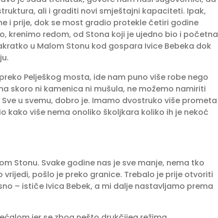
ruktura, ali i graditi novi smještajni kapaciteti. Ipak,
jeme i prije, dok se most gradio protekle četiri godine
o, krenimo redom, od Stona koji je ujedno bio i početna
nakratko u Malom Stonu kod gospara Ivice Bebeka dok
. ­
 preko Pelješkog mosta, ide nam puno više robe nego
e. Nema skoro ni kamenica ni mušula, ne možemo namiriti
i. Sve u svemu, dobro je. Imamo dvostruko više pro­meta
o kako više nema onoliko školj­kara koliko ih je nekoć
alom Stonu. Svake godine nas je sve manje, nema tko
o vrijedi, pošlo je preko granice. Trebalo je prije otvoriti
kasno – ističe Ivica Bebek, a mi dalje nastavljamo prema
ćalom jer se zbog nešto drukčijeg režima