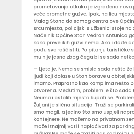
prometovanja otkako je izgra­đena nova p
veće pro­metne gužve. Ipak, na licu mjest
Malog Stona do samog centra ove Općin
srcu mjesta, policijski službenici stoje na
Načelnik Općine Ston Vedran Antunica go
kako prevelikih gužvi nema. Ako i dođe do 
pođu sve raščistiti. Po pitanju turističke
mu nije jasno zbog čega bi se sada netko lj
— Ljeto je. Nema se smisla sada nešto ža
ljudi koji dolaze u Ston borave u obitelj
imamo. Prapratno kao kamp ima nešto pros
otvorena. Međutim, pro­blem je što sada P
Neuma i ostalih mjesta kupati se. Problem
Žuljani je slična situa­cija. Traži se park
smo mogli, a jedino što smo uspjeli napra­
kontejnere. Ne možemo na privatnom zemlji
može iznajmljivati i naplaćivati za par­kin
gužva? Ne može se tražiti nas kad mi tu 