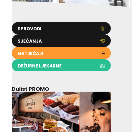
SPROVODI
SJEĆANJA
NATJEČAJI
DEŽURNE LJEKARNE
Dulist PROMO