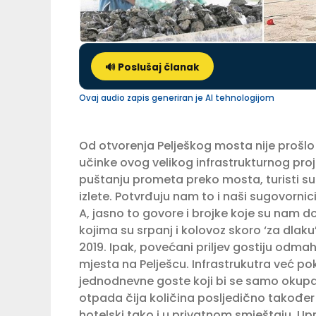
🔊 Poslušaj članak
Ovaj audio zapis generiran je AI tehnologijom
Od otvorenja Pelješkog mosta nije prošlo n
učinke ovog veli­kog infrastrukturnog pro
puštanju prometa preko mosta, turi­sti su
izlete. Potvrđuju nam to i naši sugovornic
A, jasno to govore i brojke koje su nam d
kojima su srpanj i kolovoz skoro ‘za dlak
2019. Ipak, povećani priljev gostiju odma
mjesta na Pelješcu. Infrastrukutra već p
jednodnevne goste koji bi se samo okupal
otpada čija količina posljedično također 
hotelski tako i u privatnom smještaju. Up