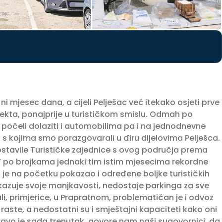
i mjesec dana, a cijeli Pelješac već itekako osjeti prve
jekta, ponaj­prije u turističkom smislu. Odmah po
 počeli dolaziti i automobilima pa i na jednodnevne
i s kojima smo porazgovarali u điru dijelovima Pelješca.
ostavile Turističke zajed­nice s ovog područja prema
u’ po brojkama jednaki tim istim mjese­cima rekordne
h je na početku pokazao i određene boljke turističkih
okazuje svoje manjkavosti, nedostaje parkinga za sve
i, primjerice, u Prapratnom, problematičan je i odvoz
raste, a nedostatni su i smještajni kapaciteti kako oni
ravo je sada trenutak, govore nam naši sugovor­nici, da