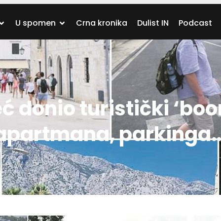
U spomen
Crna kronika
Dulist IN
Podcast
ć donio turistički ‘boo
 apartmana, parkinga