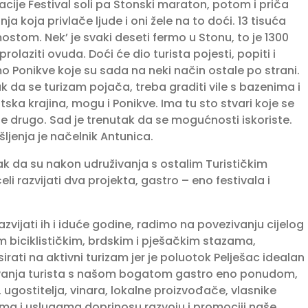
cije Festival soli pa Stonski maraton, potom i priča
a koja privlače ljude i oni žele na to doći. 13 tisuća
ostom. Nek’ je svaki deseti fermo u Stonu, to je 1300
olaziti ovuda. Doći će dio turi­sta pojesti, popiti i
mo Ponikve koje su sada na neki način ostale po strani.
tak da se turizam pojača, treba gra­diti vile s bazenima i
ska kra­jina, mogu i Ponikve. Ima tu sto stvari koje se
e drugo. Sad je trenutak da se mogućnosti iskoriste.
šljenja je načelnik Antunica.
 pak da su nakon udruživanja s ostalim Turističkim
i razvijati dva projekta, gastro – eno festivala i
razvijati ih i iduće godine, radimo na povezivanju cijelog
im biciklističkim, brdskim i pješačkim sta­zama,
ati na aktivni turizam jer je poluotok Pelješac idealan
znavanja turista s našom bogatom gastro eno ponudom,
 ugostitelja, vinara, lokalne proizvođače, vlasnike
dima i uslugama doprinosu razvoju i promociji naše