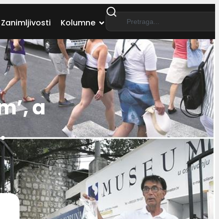
Zanimljivosti
Kolumne
m’, a
…