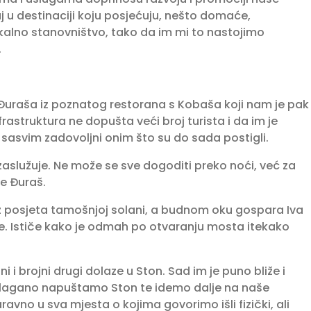
jaj u destinaciji koju posjećuju, nešto domaće,
alno sta­novništvo, tako da im mi to nastojimo
.
Đuraša iz poznatog restorana s Kobaša koji nam je pak
struk­tura ne dopušta veći broj turista i da im je
u sasvim zadovoljni onim što su do sada postigli.
 zaslužuje. Ne može se sve dogoditi preko noći, već za
je Đuraš.
ez posjeta tamošnjoj solani, a budnom oku gospara Iva
e. Ističe kako je odmah po otvaranju mosta ite­kako
i i brojni drugi dolaze u Ston. Sad im je puno bliže i
i lagano napuštamo Ston te idemo dalje na naše
avno u sva mjesta o kojima govorimo išli fizički, ali