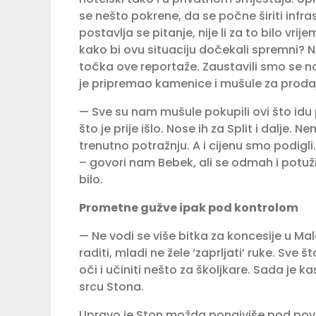
se nešto pokrene, da se počne širiti infrast
postav­lja se pitanje, nije li za to bilo vri
kako bi ovu situaciju dočekali spremni? N
točka ove reportaže. Zaustavili smo se 
je pripremao kamenice i mušule za prodaju
— Sve su nam mušule pokupili ovi što idu
što je prije išlo. Nose ih za Split i dalj
trenutno potražnju. A i cijenu smo podigl
– govori nam Bebek, ali se odmah i potuži
bilo.
Prometne gužve ipak pod kontrolom
— Ne vodi se više bitka za koncesije u M
raditi, mladi ne žele ‘zaprljati’ ruke. Sve št
oči i učiniti nešto za školjkare. Sada je 
srcu Stona.
Upravo je Ston možda ponajviše pod pove