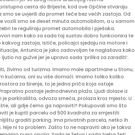
ristupna cesta do Brije­ste, kod ove Općine stvaraju
a smo se uvjerili da promet teče bez većih zastoja. Od
e vozili smo se deset minuta automobilom, a u samom
 zebri te reguliraju promet automo­bila i pješaka.
vori nam kako za sada taj sustav dobro funkcionira te
kakvog zastoja, ističe, policajci sje­daju na motore i
 situacije, Antunica je jako zadovoljan te naglašava kako
utio na gužve jer je upravo sada ‘pri­lika za zaraditi’.
liti, živimo od turizma. Imamo male apartmane u Stonu,
skim kućama, oni su više domaći. Imamo toliko koliko
tora za širenje, to je jedna priča koja ostaje
rapratno postaje jed­nodnevna plaža. Ljudi dolaze iz
 je parkirališta, odvoza smeća, prolaza kroz mjesto. U
iralište, ali gdje ćemo ga napraviti? Pokupovali smo što
viti je kupiti parcelu od 500 kvadrata za smjestiti
štu graditi par­king. Ima privatnih parcela, netko ih
g. Nije ni to problem. Zašto to ne napraviti ako je takva
nemamo puno opcija. Sada je žetva i sada treba žeti.