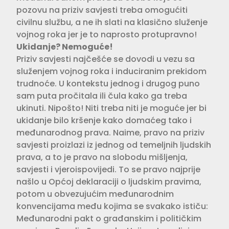
pozovu na priziv savjesti treba omogućiti
civilnu službu, a ne ih slati na klasično služenje
vojnog roka jer je to naprosto protupravno!
Ukidanje? Nemoguće!
Priziv savjesti najčešće se dovodi u vezu sa
služenjem vojnog roka i induciranim prekidom
trudnoće. U kontekstu jednog i drugog puno
sam puta pročitala ili čula kako ga treba
ukinuti. Nipošto! Niti treba niti je moguće jer bi
ukidanje bilo kršenje kako domaćeg tako i
međunarodnog prava. Naime, pravo na priziv
savjesti proizlazi iz jednog od temeljnih ljudskih
prava, a to je pravo na slobodu mišljenja,
savjesti i vjeroispovijedi. To se pravo najprije
našlo u Općoj deklaraciji o ljudskim pravima,
potom u obvezujućim međunarodnim
konvencijama među kojima se svakako ističu:
Međunarodni pakt o građanskim i političkim