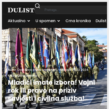
Aktualno
U spomen
Crna kronika
Dulist 
Autor:
Doktorica prava Ivana Mijić Vulinović
26.02.2024.
Kroz prizmu zakona
Mladići imate izbora! Vojni
rok ili pravo na priziv
savjesti i civilna služba!