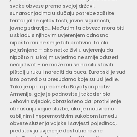
svake obveze prema svojoj državi,
sunarodnjacima u slučaju potrebe zaštite
teritorijalne cjelovitosti, javne sigurnosti,
javnog zdravlja… Međutim ta obveza mora biti
u skladu s njihovim uvjerenjem odnosno
nipošto mu ne smije biti protivna. Laički
pojašnjeno – ako netko živi u uvjerenju da
nipošto ni u kojim uvjetima ne smije oduzeti
nečiji život – ne može mu se na silu staviti
pištolj u ruku i narediti da puca. Europski je sud
isto potvrdio u presudama koje su uslijedile.
Tako je npr. u predmetu Bayatyan protiv
Armenije, gdje je podnositelj također bio
Jehovin svjedok, obrazloženo da ‘protivljenje
obnašanju vojne službe, ako je motivirano
ozbiljnim i nepremostivim sukobom između
obveze služenja vojske i savjesti pojedinca,
predstavlja uvjerenje dostatne razine