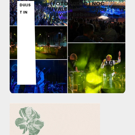
(FOTO/VIDEO) NOĆ
07.08.2
DULIS
UVALE Publika uglas
026
T IN
pjevala Bebekove
hitove