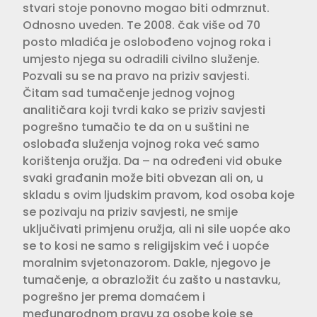
stvari stoje ponovno mogao biti odmrznut.
Odnosno uveden. Te 2008. čak više od 70
posto mladića je oslobođeno vojnog roka i
umjesto njega su odradili civilno služenje.
Pozvali su se na pravo na priziv savjesti.
Čitam sad tumačenje jednog vojnog
analitičara koji tvrdi kako se priziv savjesti
pogrešno tumačio te da on u suštini ne
oslobađa služenja vojnog roka već samo
korištenja oružja. Da – na određeni vid obuke
svaki građanin može biti obvezan ali on, u
skladu s ovim ljudskim pravom, kod osoba koje
se pozivaju na priziv savjesti, ne smije
uključivati primjenu oružja, ali ni sile uopće ako
se to kosi ne samo s religijskim već i uopće
moralnim svjetonazorom. Dakle, njegovo je
tumačenje, a obrazložit ću zašto u nastavku,
pogrešno jer prema domaćem i
međunarodnom pravu za osobe koje se