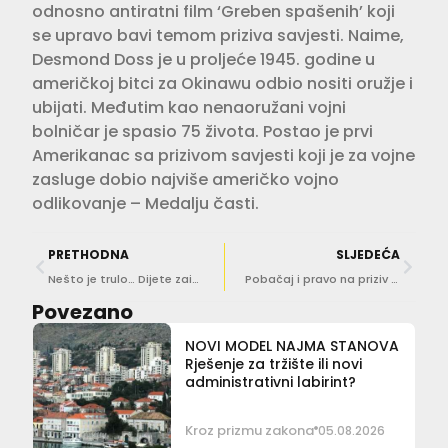
odnosno antiratni film ‘Greben spašenih’ koji
se upravo bavi temom priziva savjesti. Naime,
Desmond Doss je u proljeće 1945. godine u
američkoj bitci za Okinawu odbio nositi oružje i
ubijati. Međutim kao nenaoružani vojni
bolničar je spasio 75 života. Postao je prvi
Amerikanac sa prizivom savjesti koji je za vojne
zasluge dobio najviše američko vojno
odlikovanje – Medalju časti.
PRETHODNA
SLJEDEĆA
Nešto je trulo… Dijete zaista ispada ‘vreća krumpira’… Ali svi bi trebali ‘flaster na usta’?! I Severina i mediji
Pobačaj i pravo na priziv savjesti
Povezano
NOVI MODEL NAJMA STANOVA
Rješenje za tržište ili novi
administrativni labirint?
Kroz prizmu zakona
05.08.2026