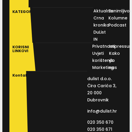
Aktualno
Zanimljivos
KATEGORIJE
Crna
Kolumne
kronika
Podcast
DuList
IN
Privatnosti
Impressu
KORISNI
LINKOVI
Uvjeti
Kako
korištenja
do
Marketing
nas
Kontakt
dulist d.o.o.
Ćira Carića 3,
20 000
Dubrovnik
info@dulist.hr
020 350 670
020 350 671