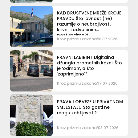
KAD DRUŠTVENE MREŽE KROJE
PRAVDU Što javnost (ne)
razumije o neubrojivosti,
krivnji i odvojenim
postupcima?!
Kroz prizmu zakona
18.07.2026
PRAVNI LABIRINT Digitalna
džungla prometnih kazni: Što
je ‘odmah’, a što
‘zaprimljeno’?
Kroz prizmu zakona
17.07.2026
PRAVA I OBVEZE U PRIVATNOM
SMJEŠTAJU Što gosti ne
mogu zahtijevati?
Kroz prizmu zakona
03.07.2026