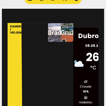
KAMERE
I
VRIJEME
Dubrovn
08.08.2026.
26
°C
Clouds:
18%
Visibility: