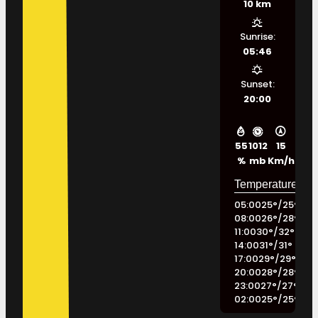
10 km
Sunrise:
05:46
Sunset:
20:00
55
1012
15
%
mb
Km/h
05:00
25
°
/
25
°
08:00
26
°
/
28
°
11:00
30
°
/
32
°
14:00
31
°
/
31
°
17:00
29
°
/
29
°
20:00
28
°
/
28
°
23:00
27
°
/
27
°
02:00
25
°
/
25
°