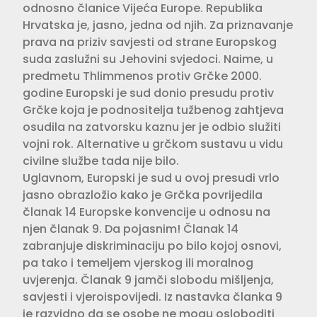
odnosno članice Vijeća Europe. Republika
Hrvatska je, jasno, jedna od njih. Za priznavanje
prava na priziv savjesti od strane Europskog
suda zaslužni su Jehovini svjedoci. Naime, u
predmetu Thlimmenos protiv Grčke 2000.
godine Europski je sud donio presudu protiv
Grčke koja je podnositelja tužbenog zahtjeva
osudila na zatvorsku kaznu jer je odbio služiti
vojni rok. Alternative u grčkom sustavu u vidu
civilne službe tada nije bilo.
Uglavnom, Europski je sud u ovoj presudi vrlo
jasno obrazložio kako je Grčka povrijedila
članak 14 Europske konvencije u odnosu na
njen članak 9. Da pojasnim! Članak 14
zabranjuje diskriminaciju po bilo kojoj osnovi,
pa tako i temeljem vjerskog ili moralnog
uvjerenja. Članak 9 jamči slobodu mišljenja,
savjesti i vjeroispovijedi. Iz nastavka članka 9
je razvidno da se osobe ne mogu osloboditi