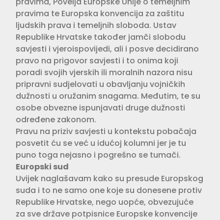
pravima, Povelja Europske Unije o temeljnim
pravima te Europska konvencija za zaštitu
ljudskih prava i temeljnih sloboda. Ustav
Republike Hrvatske također jamči slobodu
savjesti i vjeroispovijedi, ali i posve decidirano
pravo na prigovor savjesti i to onima koji
poradi svojih vjerskih ili moralnih nazora nisu
pripravni sudjelovati u obavljanju vojničkih
dužnosti u oružanim snagama. Međutim, te su
osobe obvezne ispunjavati druge dužnosti
određene zakonom.
Pravu na priziv savjesti u kontekstu pobačaja
posvetit ću se već u idućoj kolumni jer je tu
puno toga nejasno i pogrešno se tumači.
Europski sud
Uvijek naglašavam kako su presude Europskog
suda i to ne samo one koje su donesene protiv
Republike Hrvatske, nego uopće, obvezujuće
za sve države potpisnice Europske konvencije