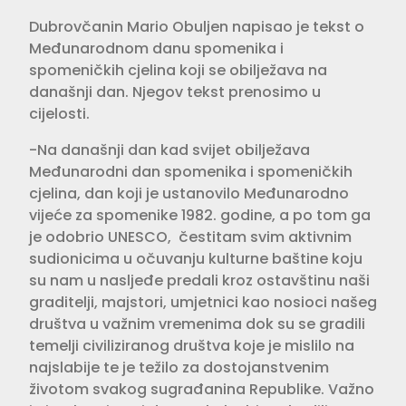
Dubrovčanin Mario Obuljen napisao je tekst o
Međunarodnom danu spomenika i
spomeničkih cjelina koji se obilježava na
današnji dan. Njegov tekst prenosimo u
cijelosti.
-Na današnji dan kad svijet obilježava
Međunarodni dan spomenika i spomeničkih
cjelina, dan koji je ustanovilo Međunarodno
vijeće za spomenike 1982. godine, a po tom ga
je odobrio UNESCO, čestitam svim aktivnim
sudionicima u očuvanju kulturne baštine koju
su nam u nasljeđe predali kroz ostavštinu naši
graditelji, majstori, umjetnici kao nosioci našeg
društva u važnim vremenima dok su se gradili
temelji civiliziranog društva koje je mislilo na
najslabije te je težilo za dostojanstvenim
životom svakog sugrađanina Republike. Važno