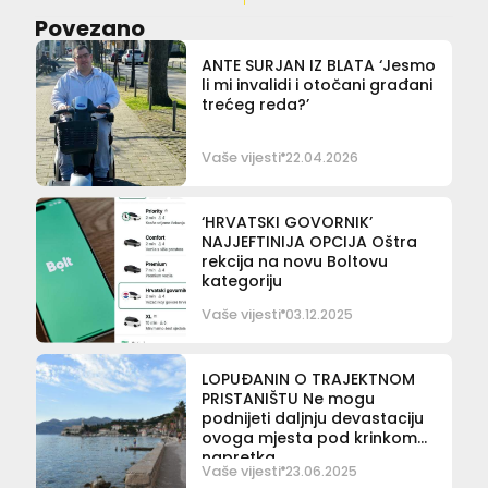
Povezano
ANTE SURJAN IZ BLATA ‘Jesmo
li mi invalidi i otočani građani
trećeg reda?’
Vaše vijesti
22.04.2026
‘HRVATSKI GOVORNIK’
NAJJEFTINIJA OPCIJA Oštra
rekcija na novu Boltovu
kategoriju
Vaše vijesti
03.12.2025
LOPUĐANIN O TRAJEKTNOM
PRISTANIŠTU Ne mogu
podnijeti daljnju devastaciju
ovoga mjesta pod krinkom
napretka
Vaše vijesti
23.06.2025