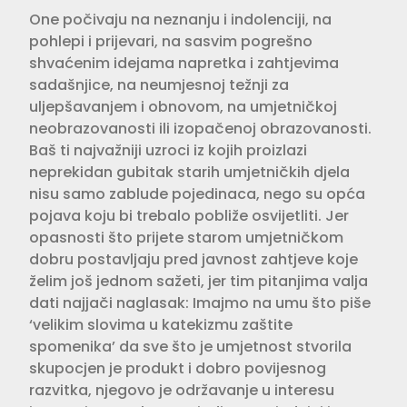
One počivaju na neznanju i indolenciji, na
pohlepi i prijevari, na sasvim pogrešno
shvaćenim idejama napretka i zahtjevima
sadašnjice, na neumjesnoj težnji za
uljepšavanjem i obnovom, na umjetničkoj
neobrazovanosti ili izopačenoj obrazovanosti.
Baš ti najvažniji uzroci iz kojih proizlazi
neprekidan gubitak starih umjetničkih djela
nisu samo zablude pojedinaca, nego su opća
pojava koju bi trebalo pobliže osvijetliti. Jer
opasnosti što prijete starom umjetničkom
dobru postavljaju pred javnost zahtjeve koje
želim još jednom sažeti, jer tim pitanjima valja
dati najjači naglasak: Imajmo na umu što piše
‘velikim slovima u katekizmu zaštite
spomenika’ da sve što je umjetnost stvorila
skupocjen je produkt i dobro povijesnog
razvitka, njegovo je održavanje u interesu