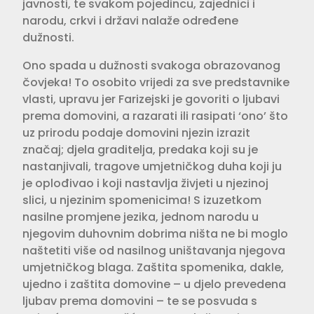
javnosti, te svakom pojedincu, zajednici i
narodu, crkvi i državi nalaže određene
dužnosti.
Ono spada u dužnosti svakoga obrazovanog
čovjeka! To osobito vrijedi za sve predstavnike
vlasti, upravu jer Farizejski je govoriti o ljubavi
prema domovini, a razarati ili rasipati ‘ono’ što
uz prirodu podaje domovini njezin izrazit
značaj; djela graditelja, predaka koji su je
nastanjivali, tragove umjetničkog duha koji ju
je oplođivao i koji nastavlja živjeti u njezinoj
slici, u njezinim spomenicima! S izuzetkom
nasilne promjene jezika, jednom narodu u
njegovim duhovnim dobrima ništa ne bi moglo
naštetiti više od nasilnog uništavanja njegova
umjetničkog blaga. Zaštita spomenika, dakle,
ujedno i zaštita domovine – u djelo prevedena
ljubav prema domovini – te se posvuda s