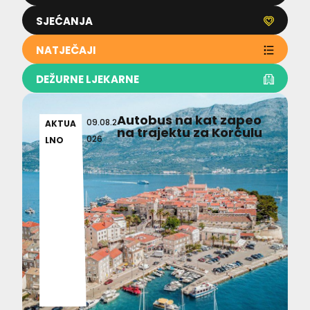
SJEĆANJA
NATJEČAJI
DEŽURNE LJEKARNE
Autobus na kat zapeo
09.08.2
AKTUA
na trajektu za Korčulu
026
LNO