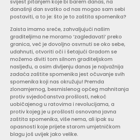
svijest pitanjem koje bi barem danas, na
današnji dan svatko od nas mogao sam sebi
postaviti, a to je: što je to zaštita spomenika?
Zaista imamo sreće, zahvaljujući našim
graditeljima ne moramo ‘zagledavati’ preko
granica, već je dovoljno osvrnuti se oko sebe,
udahnuti, otvoriti oči i šetajući Gradom se
možemo diviti tom silnom graditeljskom
nasljeđu, a osim divljenju danas je najvažnija
zadaća zaštite spomenika jest očuvanje svih
spomenika koji nas okružuju! Premda
zlonamjernog, besmislenog općeg mahnitanja
protiv svjedočanstva prošlosti, nekoć
uobičajenog u ratovima i revolucijama, a
protiv kojeg je u prošlosti osnovana javna
zaštita spomenika, više nema, ali ipak su
opasnosti koje prijete starom umjetničkom
blagu još uvijek jako velike.