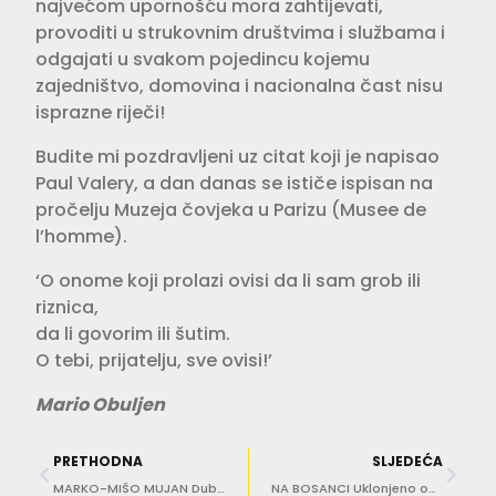
najvećom upornošću mora zahtijevati,
provoditi u strukovnim društvima i službama i
odgajati u svakom pojedincu kojemu
zajedništvo, domovina i nacionalna čast nisu
isprazne riječi!
Budite mi pozdravljeni uz citat koji je napisao
Paul Valery, a dan danas se ističe ispisan na
pročelju Muzeja čovjeka u Parizu (Musee de
l’homme).
‘O onome koji prolazi ovisi da li sam grob ili
riznica,
da li govorim ili šutim.
O tebi, prijatelju, sve ovisi!’
Mario Obuljen
PRETHODNA
SLJEDEĆA
MARKO-MIŠO MUJAN Dubrovačke kornjače brže od virtualnih lavova
NA BOSANCI Uklonjeno odlagalište komunalnog otpada blizu spomenika poginulim braniteljima