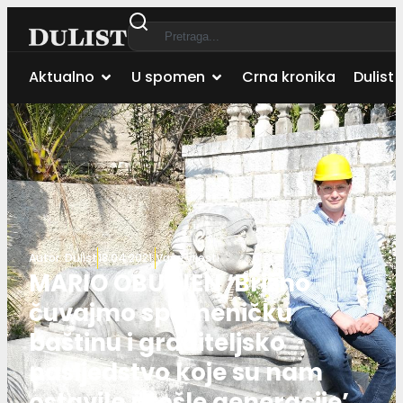
Aktualno
U spomen
Crna kronika
Dulist 
Autor:
Dulist
18.04.2021.
Vaše vijesti
MARIO OBULJEN ‘Brižno
čuvajmo spomeničku
baštinu i graditeljsko
nasljedstvo koje su nam
ostavile prošle generacije’