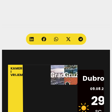
KAMERE
I
VRIJEME
Dubrovn
09.08.2026.
29
°C