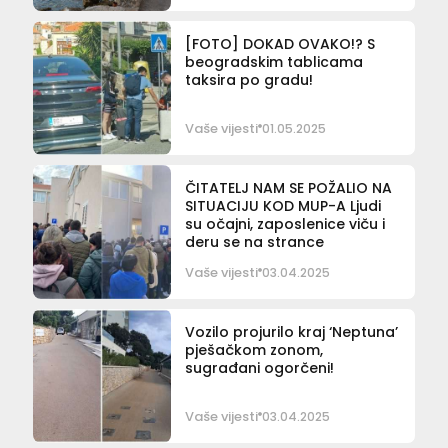
[FOTO] DOKAD OVAKO!? S
beogradskim tablicama
taksira po gradu!
Vaše vijesti
01.05.2025
ČITATELJ NAM SE POŽALIO NA
SITUACIJU KOD MUP-A Ljudi
su očajni, zaposlenice viču i
deru se na strance
Vaše vijesti
03.04.2025
Vozilo projurilo kraj ‘Neptuna’
pješačkom zonom,
sugrađani ogorčeni!
Vaše vijesti
03.04.2025