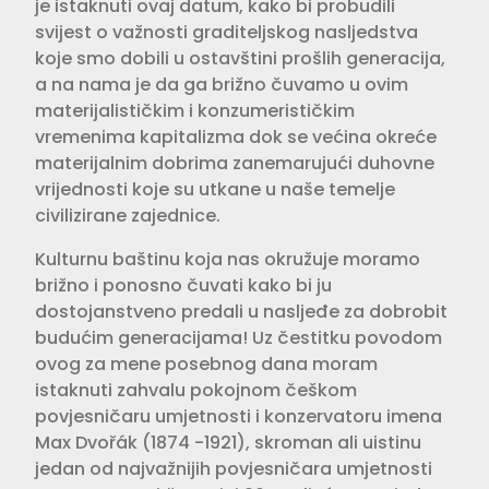
je istaknuti ovaj datum, kako bi probudili
svijest o važnosti graditeljskog nasljedstva
koje smo dobili u ostavštini prošlih generacija,
a na nama je da ga brižno čuvamo u ovim
materijalističkim i konzumerističkim
vremenima kapitalizma dok se većina okreće
materijalnim dobrima zanemarujući duhovne
vrijednosti koje su utkane u naše temelje
civilizirane zajednice.
Kulturnu baštinu koja nas okružuje moramo
brižno i ponosno čuvati kako bi ju
dostojanstveno predali u nasljeđe za dobrobit
budućim generacijama! Uz čestitku povodom
ovog za mene posebnog dana moram
istaknuti zahvalu pokojnom češkom
povjesničaru umjetnosti i konzervatoru imena
Max Dvořák (1874 -1921), skroman ali uistinu
jedan od najvažnijih povjesničara umjetnosti