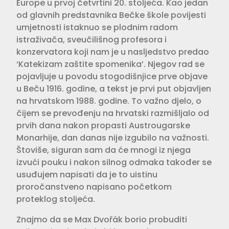
Europe u prvoj četvrtini 20. stoljeća. Kao jedan
od glavnih predstavnika Bečke škole povijesti
umjetnosti istaknuo se plodnim radom
istraživača, sveučilišnog profesora i
konzervatora koji nam je u nasljedstvo predao
‘Katekizam zaštite spomenika’. Njegov rad se
pojavljuje u povodu stogodišnjice prve objave
u Beču 1916. godine, a tekst je prvi put objavljen
na hrvatskom 1988. godine. To važno djelo, o
čijem se prevođenju na hrvatski razmišljalo od
prvih dana nakon propasti Austrougarske
Monarhije, dan danas nije izgubilo na važnosti.
Štoviše, siguran sam da će mnogi iz njega
izvući pouku i nakon silnog odmaka također se
usuđujem napisati da je to uistinu
proročanstveno napisano početkom
proteklog stoljeća.
Znajmo da se Max Dvořák borio probuditi