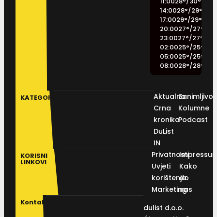
11:00
28
°
/
30
°
14:00
28
°
/
29
°
17:00
29
°
/
29
°
20:00
27
°
/
27
°
23:00
27
°
/
27
°
02:00
25
°
/
25
°
05:00
25
°
/
25
°
08:00
28
°
/
28
°
Aktualno
Zanimljivos
KATEGORIJE
Crna
Kolumne
kronika
Podcast
DuList
IN
Privatnosti
Impressu
KORISNI
LINKOVI
Uvjeti
Kako
korištenja
do
Marketing
nas
Kontakt
dulist d.o.o.