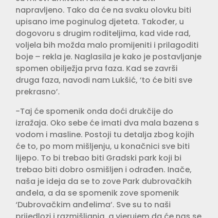
napravljeno. Tako da će na svaku olovku biti
upisano ime poginulog djeteta. Također, u
dogovoru s drugim roditeljima, kad vide rad,
voljela bih možda malo promijeniti i prilagoditi
boje – rekla je. Naglasila je kako je postavljanje
spomen obilježja prva faza. Kad se završi
druga faza, navodi nam Lukšić, ‘to će biti sve
prekrasno’.
-Taj će spomenik onda doći drukčije do
izražaja. Oko sebe će imati dva mala bazena s
vodom i masline. Postoji tu detalja zbog kojih
će to, po mom mišljenju, u konačnici sve biti
lijepo. To bi trebao biti Gradski park koji bi
trebao biti dobro osmišljen i odrađen. Inače,
naša je ideja da se to zove Park dubrovačkih
anđela, a da se spomenik zove spomenik
‘Dubrovačkim anđelima’. Sve su to naši
prijedlozi i razmišljanja, a vjerujem da će nas se