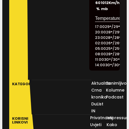
60
1012
Km/h
%
mb
17:00
29
°
/
29
°
20:00
28
°
/
29
°
23:00
28
°
/
28
°
02:00
26
°
/
26
°
05:00
25
°
/
25
°
08:00
28
°
/
28
°
11:00
30
°
/
30
°
14:00
30
°
/
30
°
Aktualno
Zanimljivos
KATEGORIJE
Crna
Kolumne
kronika
Podcast
DuList
IN
Privatnosti
Impressu
KORISNI
LINKOVI
Uvjeti
Kako