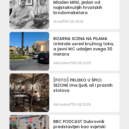
Mladen Mitić, jedan od
najistaknutijih hrvatskih
brodomaketara
Grad
06.08.2026
BIZARNA SCENA NA PILAMA
Urinirale usred kružnog toka,
a javni WC udaljen svega 30
metara
Aktualno
05.08.2026
[FOTO] PRIJEKO U ŠPICI
SEZONE Ima ljudi, ali i praznih
stolova
Aktualno
05.08.2026
BBC PODCAST Dubrovnik
predstavljen kao svjetski