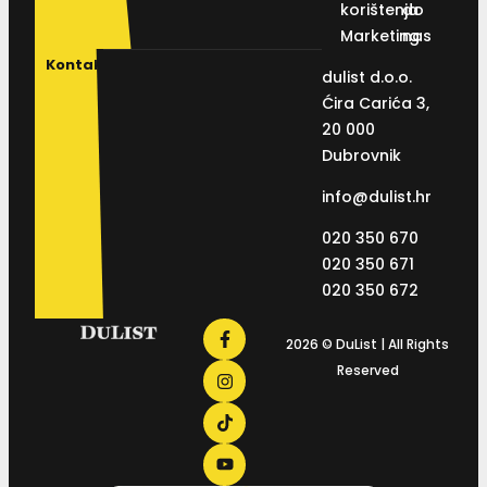
korištenja
do
Marketing
nas
Kontakt
dulist d.o.o.
Ćira Carića 3,
20 000
Dubrovnik
info@dulist.hr
020 350 670
020 350 671
020 350 672
2026 © DuList | All Rights
Reserved