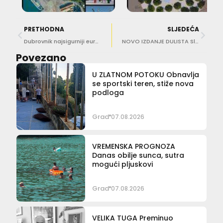
PRETHODNA
SLJEDEĆA
Dubrovnik najsigurniji europski grad i osma najsretnija destinacija za putovanje u svijetu
NOVO IZDANJE DULISTA Slikovnica ‘Priča o ježu jugašu’ je u knjižarama!
Povezano
U ZLATNOM POTOKU Obnavlja
se sportski teren, stiže nova
podloga
Grad
07.08.2026
VREMENSKA PROGNOZA
Danas obilje sunca, sutra
mogući pljuskovi
Grad
07.08.2026
VELIKA TUGA Preminuo