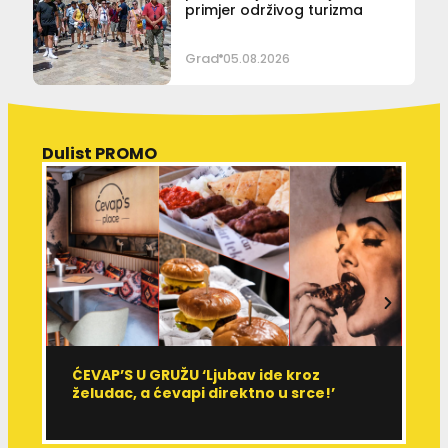
primjer održivog turizma
Grad
05.08.2026
Dulist PROMO
ĆEVAP’S U GRUŽU ‘Ljubav ide kroz
V
želudac, a ćevapi direktno u srce!’
d