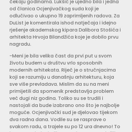
čekaju godinama. Lukšić je ujedno bila i jedna
od članica Ocjenjivačkog suda koji je
odlučivao o ukupno 19 zaprimljenih radova. Za
DuList je komentirala ishod natječaja i idejno
rješenje akademskog kipara Dalibora Stošića i
arhitekta Hrvoja Bilandžića koje je dobilo prvu
nagradu.
-Meni je bila velika čast da prvi put u svom
životu budem u društvu vrlo sposobnih
modernih arhitekata. Riječ je o stručnjacima
koji se razumiju u današnju arhitekturu, koja
sve više prevladava. Mislim da su na meni
primijetili da spomenik predstavlja problem
već dugi niz godina. Toliko su se trudili i
nastojali da bude izabrano ono što je najbolje
moguće. Ocjenjivački sud je djelovao tijekom
dva radna dana. Vodile su se rasprave o
svakom radu, a trajele su po 12 ura dnevno! To