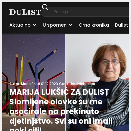
Aktualno
U spomen
Crna kronika
Dulist 
Autor:
Maria Prkut
01.12.2023.
Grad
,
Urednički izbor
MARIJA LUKŠIĆ ZA DULIST
Slomljene olovke su me
asocirale na prekinuto
djetinjstvo. Svi su oni imali
neki cilj!