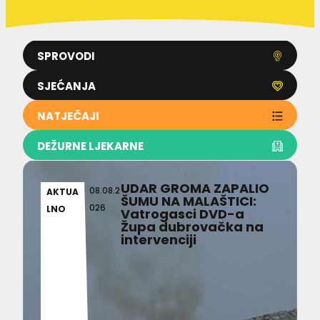
SPROVODI
SJEĆANJA
NATJEČAJI
DEŽURNE LJEKARNE
UDAR GROMA ZAPALIO
08.08.2
AKTUA
ŠUMU NA MALAŠTICI:
026
LNO
Vatrogasci DVD-a
Župa dubrovačka na
intervenciji