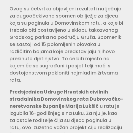
Ovog su četvrtka objavljeni rezultati natječaja
za dugoočekivano spomen obilježje za djecu
koja su poginula u Domovinskom ratu, a koje bi
trebalo biti postavljeno u sklopu takozvanog
Gradskog parka na području Gruža. Spomenik
se sastoji od 15 polomljenih olovaka u
različitim bojama koje predstavljaju njihovo
prekinuto djetinjstvo. To će biti mjesto na
kojem će se sugrađani i posjetitelji moći s
dostojanstvom pokloniti najmlađim žrtvama
rata.
Predsjednica Udruge Hrvatskih civil­nih
stradalnika Domovinskog rata Dubrovačko-
neretvanske županije Marija Lukšić
u ratu je
izgubila 16-godišnjeg sina Luku. Za nju je, kao i
za ostale roditelje čija su djeca poginula u
ratu, ovo izuzetno važan projekt čiju realizaciju