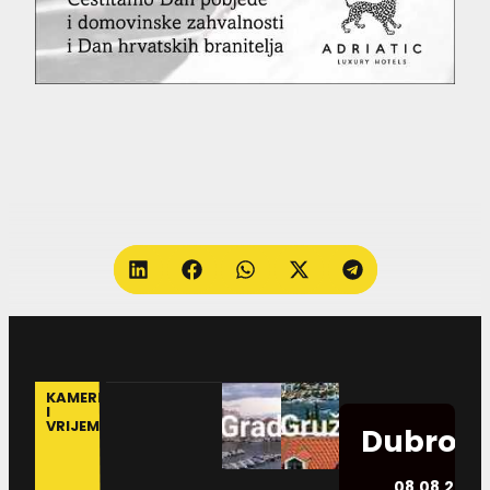
KAMERE
I
VRIJEME
Dubrovn
08.08.2026.