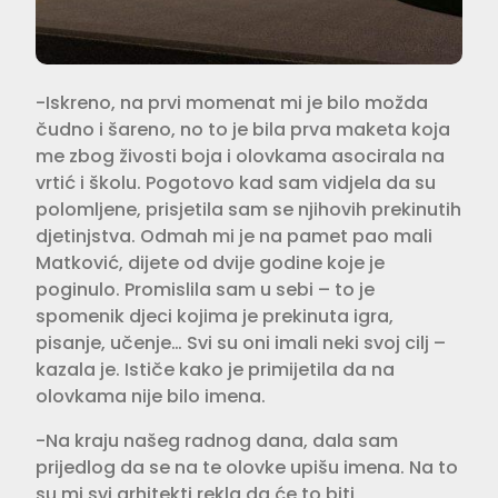
-Iskreno, na prvi momenat mi je bilo možda
čudno i šareno, no to je bila prva maketa koja
me zbog živosti boja i olovkama asocirala na
vrtić i školu. Pogotovo kad sam vidjela da su
polomljene, prisjetila sam se njihovih prekinutih
djetinjstva. Odmah mi je na pamet pao mali
Matković, dijete od dvije godine koje je
poginulo. Promislila sam u sebi – to je
spomenik djeci kojima je prekinuta igra,
pisanje, učenje… Svi su oni imali neki svoj cilj –
kazala je. Ističe kako je primijetila da na
olovkama nije bilo imena.
-Na kraju našeg radnog dana, dala sam
prijedlog da se na te olovke upišu imena. Na to
su mi svi arhitekti rekla da će to biti