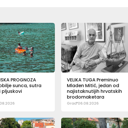
NSKA PROGNOZA
VELIKA TUGA Preminuo
bilje sunca, sutra
Mladen Mitić, jedan od
pljuskovi
najistaknutijih hrvatskih
brodomaketara
08.2026
Grad
06.08.2026