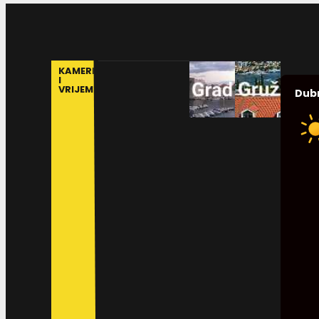
KAMERE
I
VRIJEME
Dub