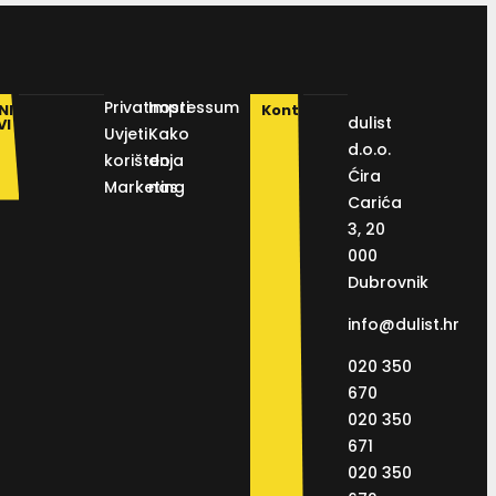
Privatnosti
Impressum
NI
Kontakt
dulist
VI
Uvjeti
Kako
d.o.o.
korištenja
do
Ćira
Marketing
nas
Carića
3, 20
000
Dubrovnik
info@dulist.hr
020 350
670
020 350
671
020 350