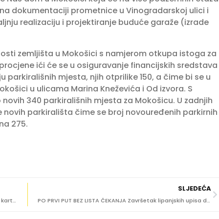
i na dokumentaciji prometnice u Vinogradarskoj ulici i
aljnju realizaciju i projektiranje buduće garaže (izrade
dnosti zemljišta u Mokošici s namjerom otkupa istoga za
rocjene ići će se u osiguravanje financijskih sredstava
 parkirališnih mjesta, njih otprilike 150, a čime bi se u
okošici u ulicama Marina Kneževića i Od izvora. S
ovih 340 parkirališnih mjesta za Mokošicu. U zadnjih
 novih parkirališta čime se broj novouređenih parkirnih
na 275.
SLJEDEĆA
Donji plato parkirališta Žičara otvoren za korisnike PPK kartica tijekom privremene zabrane parkiranja
PO PRVI PUT BEZ LISTA ČEKANJA Završetak lipanjskih upisa dočekan sa slobodnim mjestima u vrtićima