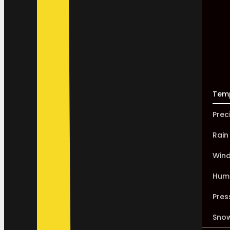
Tem
Prec
Rain
Win
Humi
Pres
Sno