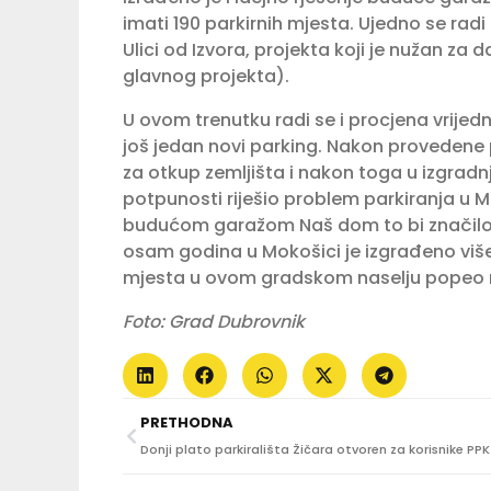
imati 190 parkirnih mjesta. Ujedno se rad
Ulici od Izvora, projekta koji je nužan za d
glavnog projekta).
U ovom trenutku radi se i procjena vrije
još jedan novi parking. Nakon provedene p
za otkup zemljišta i nakon toga u izgradnju
potpunosti riješio problem parkiranja u M
budućom garažom Naš dom to bi značilo n
osam godina u Mokošici je izgrađeno više
mjesta u ovom gradskom naselju popeo 
Foto: Grad Dubrovnik
PRETHODNA