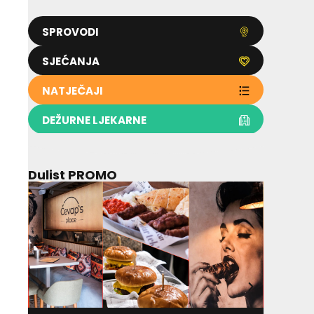
SPROVODI
SJEĆANJA
NATJEČAJI
DEŽURNE LJEKARNE
Dulist PROMO