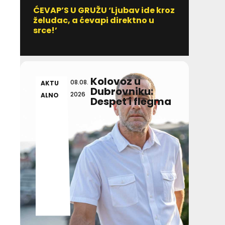
ĆEVAP’S U GRUŽU ‘Ljubav ide kroz
Vitami
želudac, a ćevapi direktno u
uzim
srce!’
Kolovoz u
08.08.
AKTU
AKT
Dubrovniku:
2026
ALNO
ALN
Despet i flegma