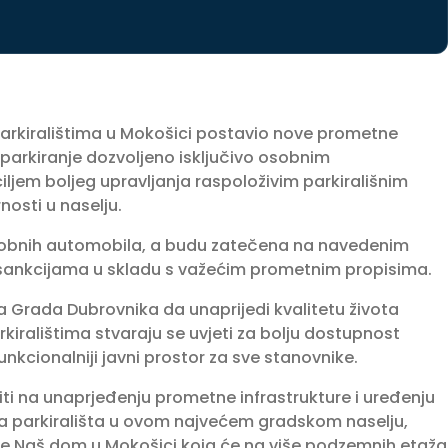
parkiralištima u Mokošici postavio nove prometne
parkiranje dozvoljeno isključivo osobnim
ljem boljeg upravljanja raspoloživim parkirališnim
nosti u naselju.
 osobnih automobila, a budu zatečena na navedenim
m sankcijama u skladu s važećim prometnim propisima.
a Grada Dubrovnika da unaprijedi kvalitetu života
iralištima stvaraju se uvjeti za bolju dostupnost
unkcionalniji javni prostor za sve stanovnike.
iti na unaprjeđenju prometne infrastrukture i uređenju
nja parkirališta u ovom najvećem gradskom naselju,
aže Naš dom u Mokošici koja će na više podzemnih etaža