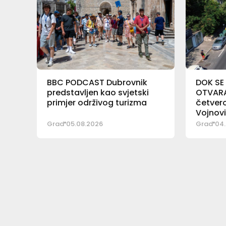
BBC PODCAST Dubrovnik
DOK SE
predstavljen kao svjetski
OTVARA 
primjer održivog turizma
četver
Vojnov
Grad
05.08.2026
Grad
04.