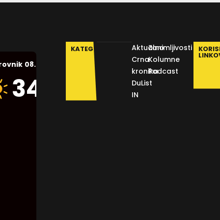
Aktualno
Zanimljivosti
KATEGORIJE
KORIS
LINKO
Crna
Kolumne
08.08.2026.
rovnik
kronika
Podcast
Humidity:
34
°C
DuList
42 %
IN
Pressure:
1013 mb
Wind:
10
Km/h
Clouds:
0%
Visibility: