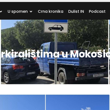
U spomen
Crna kronika
Dulist IN
Podcast
rkiralištima u Mokošic