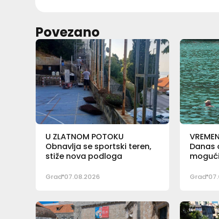
Povezano
U ZLATNOM POTOKU
VREME
Obnavlja se sportski teren,
Danas o
stiže nova podloga
mogući 
Grad
07.08.2026
Grad
07.