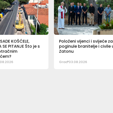
 SADE KOŠĆELE,
Položeni vijenci i svijeće za
SE PITANJE Što je s
poginule branitelje i civile 
otračnim
Zatonu
ićem?
08.2026
Grad
03.08.2026