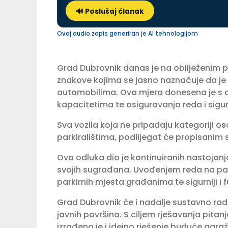
🔊 Poslušaj članak
Ovaj audio zapis generiran je AI tehnologijom
Grad Dubrovnik danas je na obilježenim 
znakove kojima se jasno naznačuje da je 
automobilima. Ova mjera donesena je s ci
kapacitetima te osiguravanja reda i sigur
Sva vozila koja ne pripadaju kategoriji
parkiralištima, podlijegat će propisani
Ova odluka dio je kontinuiranih nastojanj
svojih sugrađana. Uvođenjem reda na park
parkirnih mjesta građanima te sigurniji i f
Grad Dubrovnik će i nadalje sustavno rad
javnih površina. S ciljem rješavanja pita
izrađeno je i idejno rješenje buduće gar