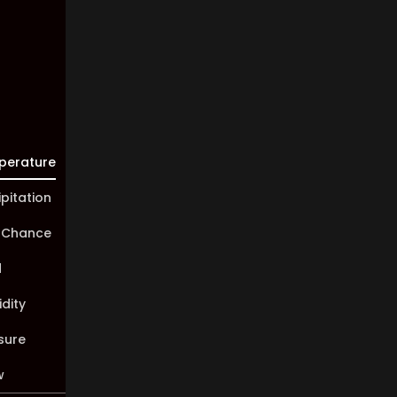
10 km
Sunrise:
05:46
Sunset:
20:00
perature
ipitation
 Chance
d
dity
sure
w