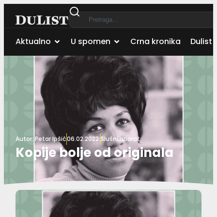
Aktualno
U spomen
Crna kronika
Dulist 
Autor:
Petar Ipšić
06.02.2022.
Slušni aparat
Kopije bolje od originala