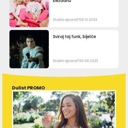
bezdanu
Slušni aparat
09.10.2023
Sviraj taj funk, bijelče
Slušni aparat
30.09.2023
Dulist PROMO