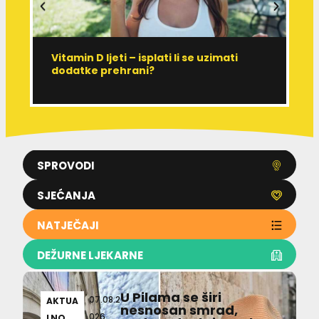
Vitamin D ljeti – isplati li se uzimati
I
dodatke prehrani?
J
p
SPROVODI
SJEĆANJA
NATJEČAJI
DEŽURNE LJEKARNE
U Pilama se širi
07.08.2
AKTUA
nesnosan smrad,
026
LNO