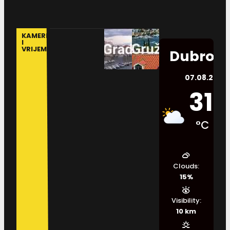
KAMERE
I
VRIJEME
Dubrovn
07.08.2026.
31
°C
Clouds:
15%
Visibility:
10 km