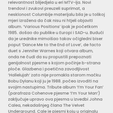
relevantnost blijedjela u eri MTV-ija. Novi
trendovi i zvukovi preuzeli suprimat, a
nesklonost Columbije materijalu bila je u tolikoj
mjeri izražena da čak nisu ni htjeli objaviti
album. ‘Various Positions’ ipak je početkom
1985. došao do publike u Europi i SAD-u. Budući
da je urednike mimoišao takav očigledni biser
poput ‘Dance Me to the End of Love’, de facto
duet s Jennifer Warnes koji otvara album,
onda ne čudi da su propustili prepoznati
genijalnost pjesme s kojom počinje b-strana
ploče. Glazbena i poetična zavodljivost
‘Hallelujah’ zato nije promakla starom mačku
Bobu Dylanu koji ju je 1988. počeo izvoditi na
svojim nastupima. Tribute album ‘I’m Your Fan’
(parafraza Cohenove pjesme ‘I’m Your Man’)
zaključuje upravo ova pjesma u izvedbi Johna
Calea, nekadašnjeg člana The Velvet
Underground. Cale je pjesmi koju u originalu