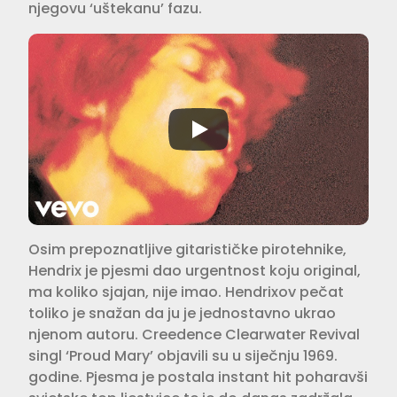
njegovu ‘uštekanu’ fazu.
Osim prepoznatljive gitarističke pirotehnike,
Hendrix je pjesmi dao urgentnost koju original,
ma koliko sjajan, nije imao. Hendrixov pečat
toliko je snažan da ju je jednostavno ukrao
njenom autoru. Creedence Clearwater Revival
singl ‘Proud Mary’ objavili su u siječnju 1969.
godine. Pjesma je postala instant hit poharavši