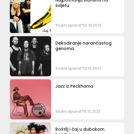
svijetu
Slušni aparat
30.10.2023
Dekodiranje narančastog
genoma
Slušni aparat
23.10.2023
Jazz iz Peckhama
Slušni aparat
15.10.2023
Roštilj i čaj u dubokom