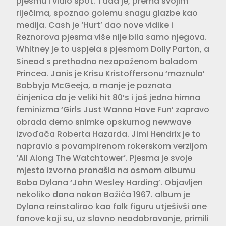
pjesmu i vidio spot. Tada je, prema svojim
riječima, spoznao golemu snagu glazbe kao
medija. Cash je ‘Hurt’ dao nove vidike i
Reznorova pjesma više nije bila samo njegova.
Whitney je to uspjela s pjesmom Dolly Parton, a
Sinead s prethodno nezapaženom baladom
Princea. Janis je Krisu Kristoffersonu ‘maznula’
Bobbyja McGeeja, a manje je poznata
činjenica da je veliki hit 80’s i još jedna himna
feminizma ‘Girls Just Wanna Have Fun’ zapravo
obrada demo snimke opskurnog newwave
izvođača Roberta Hazarda. Jimi Hendrix je to
napravio s povampirenom rokerskom verzijom
‘All Along The Watchtower’. Pjesma je svoje
mjesto izvorno pronašla na osmom albumu
Boba Dylana ‘John Wesley Harding’. Objavljen
nekoliko dana nakon Božića 1967. album je
Dylana reinstalirao kao folk figuru utješivši one
fanove koji su, uz slavno neodobravanje, primili