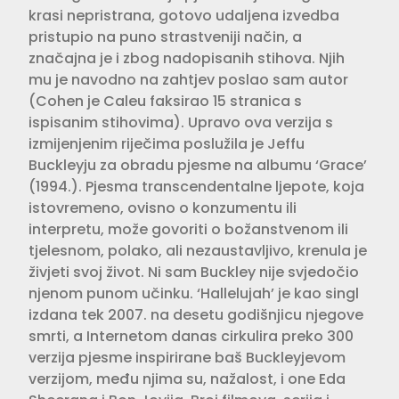
krasi nepristrana, gotovo udaljena izvedba
pristupio na puno strastveniji način, a
značajna je i zbog nadopisanih stihova. Njih
mu je navodno na zahtjev poslao sam autor
(Cohen je Caleu faksirao 15 stranica s
ispisanim stihovima). Upravo ova verzija s
izmijenjenim riječima poslužila je Jeffu
Buckleyju za obradu pjesme na albumu ‘Grace’
(1994.). Pjesma transcendentalne ljepote, koja
istovremeno, ovisno o konzumentu ili
interpretu, može govoriti o božanstvenom ili
tjelesnom, polako, ali nezaustavljivo, krenula je
živjeti svoj život. Ni sam Buckley nije svjedočio
njenom punom učinku. ‘Hallelujah’ je kao singl
izdana tek 2007. na desetu godišnjicu njegove
smrti, a Internetom danas cirkulira preko 300
verzija pjesme inspirirane baš Buckleyjevom
verzijom, među njima su, nažalost, i one Eda