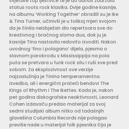
svjetske top ljestvice te je do danas zadržala
status roots rock klasika. Dvije godine kasnije,
na albumu ‘Working Together’ obradili su je Ike
& Tina Turner, učinivši je u tolikoj mjeri svojom
da je činila neizbježan dio repertoara sve do
kreativnog i bračnog sloma dua, dok ju je
kasnije Tina nastavila redovito izvoditi. Nakon
uvodnog ‘fino i polagano’ dijela, pjesma o
slavnom parobrodu s Mississippija na pola
puta se pretvara u funk rock silu i ruši sve pred
sobom. Za eksplozivnost ove verzije
najzaslužnija je Tinina temperamentna
izvedba, ali i energični prateći bendovi The
Kings of Rhythm i The Ikettes. Kada je, nakon
pet godina diskografske neaktivnosti, Leonard
Cohen izdavaču predao materijal za svoj
sedmi studijski album nitko od tadašnjih
glavešina Columbia Records nije polagao
previše nade u materijal folk pjesnika čija je