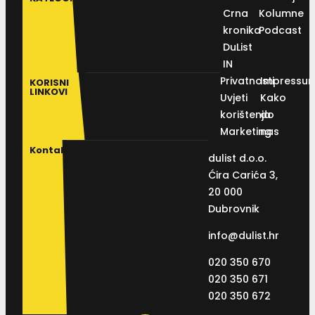
Crna
Kolumne
kronika
Podcast
DuList
IN
Privatnosti
Impressu
KORISNI
LINKOVI
Uvjeti
Kako
korištenja
do
Marketing
nas
Kontakt
dulist d.o.o.
Ćira Carića 3,
20 000
Dubrovnik
info@dulist.hr
020 350 670
020 350 671
020 350 672