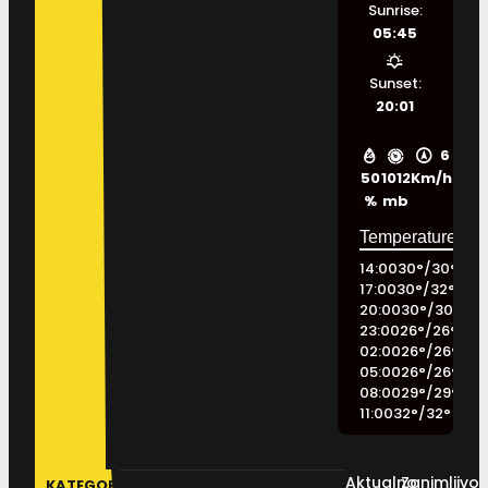
Sunrise:
05:45
Sunset:
20:01
6
50
1012
Km/h
%
mb
14:00
30
°
/
30
°
17:00
30
°
/
32
°
20:00
30
°
/
30
°
23:00
26
°
/
26
°
02:00
26
°
/
26
°
05:00
26
°
/
26
°
08:00
29
°
/
29
°
11:00
32
°
/
32
°
Aktualno
Zanimljivos
KATEGORIJE