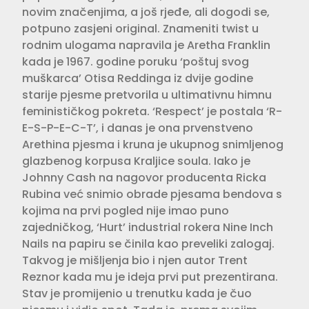
novim značenjima, a još rjeđe, ali dogodi se,
potpuno zasjeni original. Znameniti twist u
rodnim ulogama napravila je Aretha Franklin
kada je 1967. godine poruku ‘poštuj svog
muškarca’ Otisa Reddinga iz dvije godine
starije pjesme pretvorila u ultimativnu himnu
feminističkog pokreta. ‘Respect’ je postala ‘R-
E-S-P-E-C-T’, i danas je ona prvenstveno
Arethina pjesma i kruna je ukupnog snimljenog
glazbenog korpusa Kraljice soula. Iako je
Johnny Cash na nagovor producenta Ricka
Rubina već snimio obrade pjesama bendova s
kojima na prvi pogled nije imao puno
zajedničkog, ‘Hurt’ industrial rokera Nine Inch
Nails na papiru se činila kao preveliki zalogaj.
Takvog je mišljenja bio i njen autor Trent
Reznor kada mu je ideja prvi put prezentirana.
Stav je promijenio u trenutku kada je čuo