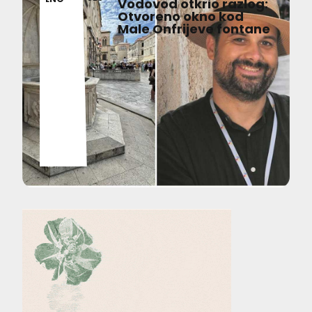
Vodovod otkrio razlog:
Otvoreno okno kod
Male Onfrijeve fontane