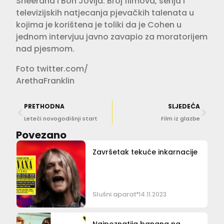
Sheerana i Bon Jovija. Broj filmova, serija i
televizijskih natjecanja pjevačkih talenata u
kojima je korištena je toliki da je Cohen u
jednom intervjuu javno zavapio za moratorijem
nad pjesmom.
Foto twitter.com/
ArethaFranklin
PRETHODNA
SLJEDEĆA
Leteći novogodišnji start
Film iz glazbe
Povezano
Završetak tekuće inkarnacije
Slušni aparat
14.11.2023
Najpoznatija banana na