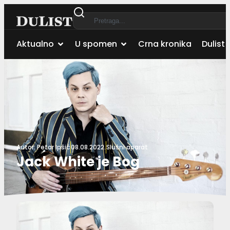
Aktualno
U spomen
Crna kronika
Dulist 
Autor:
Petar Ipšić
08.08.2022.
Slušni aparat
Jack White je Bog