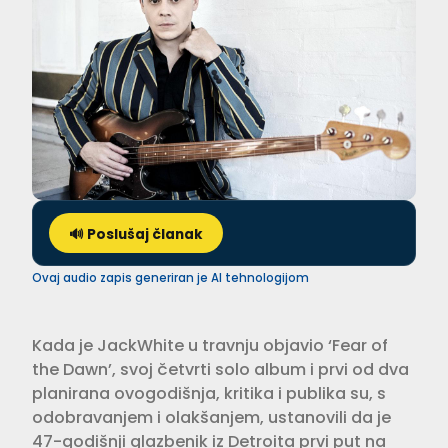
🔊 Poslušaj članak
Ovaj audio zapis generiran je AI tehnologijom
Kada je JackWhite u travnju obja­vio ‘Fear of
the Dawn’, svoj četvrti solo album i prvi od dva
planirana ovogo­dišnja, kritika i publika su, s
odobra­vanjem i olakšanjem, ustanovili da je
47-godišnji glazbenik iz Detroita prvi put na