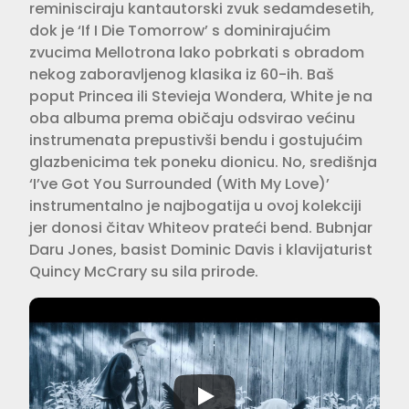
reminisciraju kantautorski zvuk sedamdesetih,
dok je ‘If I Die Tomorrow’ s dominirajućim
zvucima Mellotrona lako pobrkati s obradom
nekog zaboravljenog klasika iz 60-ih. Baš
poput Princea ili Stevieja Wondera, White je na
oba albuma prema običaju odsvirao većinu
instru­menata prepustivši bendu i gostuju­ćim
glazbenicima tek poneku dionicu. No, središnja
‘I’ve Got You Surrounded (With My Love)’
instrumentalno je naj­bogatija u ovoj kolekciji
jer donosi čitav Whiteov prateći bend. Bubnjar
Daru Jones, basist Dominic Davis i klavija­turist
Quincy McCrary su sila prirode.