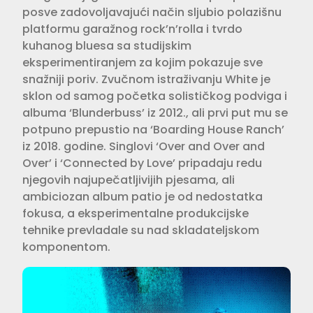
posve zadovoljavajući način sljubio polazišnu
platformu garaž­nog rock’n’rolla i tvrdo
kuhanog blu­esa sa studijskim
eksperimentiranjem za kojim pokazuje sve
snažniji poriv. Zvučnom istraživanju White je
sklon od samog početka solističkog pod­viga i
albuma ‘Blunderbuss’ iz 2012., ali prvi put mu se
potpuno prepustio na ‘Boarding House Ranch’
iz 2018. godine. Singlovi ‘Over and Over and
Over’ i ‘Connected by Love’ pripadaju redu
njegovih najupečatljivijih pje­sama, ali
ambiciozan album patio je od nedostatka
fokusa, a eksperimen­talne produkcijske
tehnike prevladale su nad skladateljskom
komponentom.