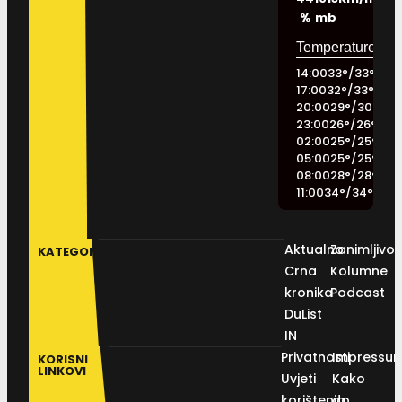
%
mb
14:00
33
°
/
33
°
17:00
32
°
/
33
°
20:00
29
°
/
30
°
23:00
26
°
/
26
°
02:00
25
°
/
25
°
05:00
25
°
/
25
°
08:00
28
°
/
28
°
11:00
34
°
/
34
°
Aktualno
Zanimljivos
KATEGORIJE
Crna
Kolumne
kronika
Podcast
DuList
IN
Privatnosti
Impressu
KORISNI
LINKOVI
Uvjeti
Kako
korištenja
do