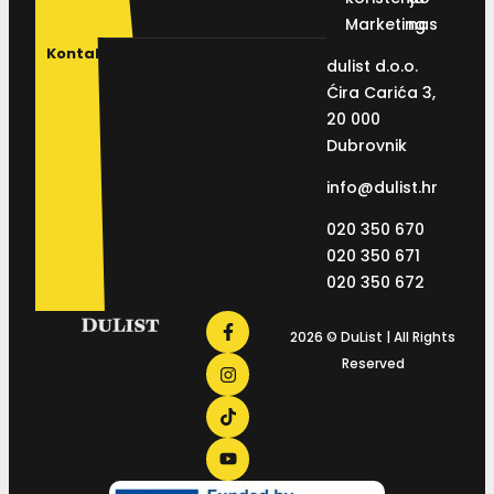
Marketing
nas
Kontakt
dulist d.o.o.
Ćira Carića 3,
20 000
Dubrovnik
info@dulist.hr
020 350 670
020 350 671
020 350 672
2026 © DuList | All Rights
Reserved