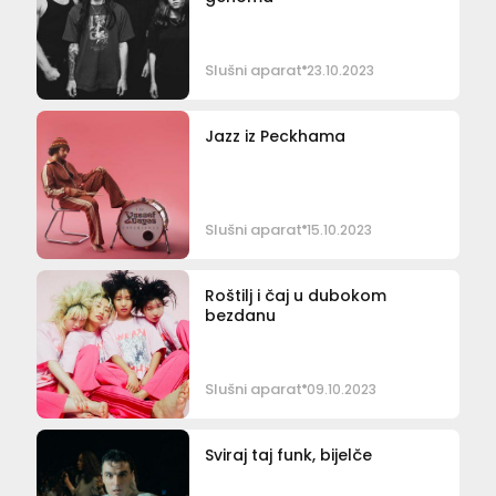
Slušni aparat
23.10.2023
Jazz iz Peckhama
Slušni aparat
15.10.2023
Roštilj i čaj u dubokom
bezdanu
Slušni aparat
09.10.2023
Sviraj taj funk, bijelče