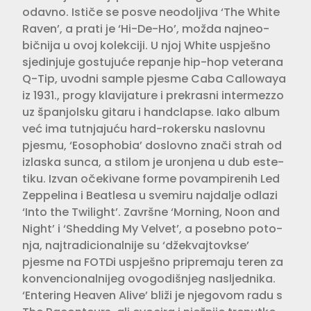
odavno. Ističe se posve neodoljiva ‘The White
Raven’, a prati je ‘Hi-De-Ho’, možda najneo­
bičnija u ovoj kolekciji. U njoj White uspješno
sjedinjuje gostujuće repanje hip-hop veterana
Q-Tip, uvodni sam­ple pjesme Caba Callowaya
iz 1931., progy klavijature i prekrasni interme­zzo
uz španjolsku gitaru i handclapse. Iako album
već ima tutnjajuću hard-rokersku naslovnu
pjesmu, ‘Eosopho­bia’ doslovno znači strah od
izlaska sunca, a stilom je uronjena u dub este­
tiku. Izvan očekivane forme povampi­renih Led
Zeppelina i Beatlesa u sve­miru najdalje odlazi
‘Into the Twilight’. Završne ‘Morning, Noon and
Night’ i ‘Shedding My Velvet’, a posebno poto­
nja, najtradicionalnije su ‘džekvaj­tovkse’
pjesme na FOTDi uspješno pripremaju teren za
konvencionalni­jeg ovogodišnjeg nasljednika.
‘Entering Heaven Alive’ bliži je nje­govom radu s