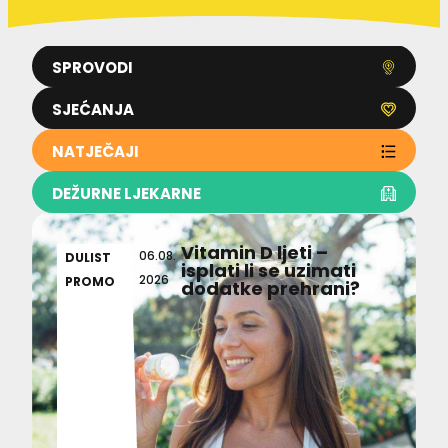
SPROVODI
SJEĆANJA
NATJEČAJI
DEŽURNE LJEKARNE
Vitamin D ljeti –
06.08.
DULIST
isplati li se uzimati
2026
PROMO
dodatke prehrani?