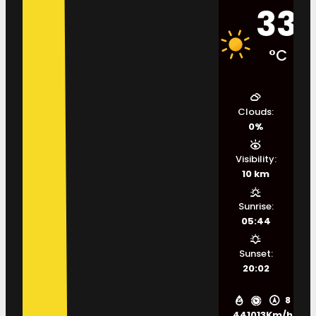
33
°C
Clouds:
0%
Visibility:
10 km
Sunrise:
05:44
Sunset:
20:02
8
44
1013
Km/h