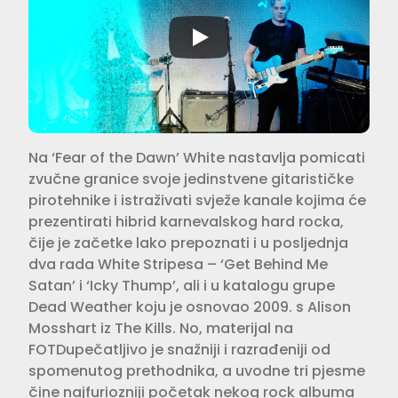
Na ‘Fear of the Dawn’ White nastavlja pomicati
zvučne granice svoje jedin­stvene gitarističke
pirotehnike i istra­živati svježe kanale kojima će
prezen­tirati hibrid karnevalskog hard rocka,
čije je začetke lako prepoznati i u posljednja
dva rada White Stripesa – ‘Get Behind Me
Satan’ i ‘Icky Thump’, ali i u katalogu grupe
Dead Weather koju je osnovao 2009. s Alison
Moss­hart iz The Kills. No, materijal na
FOTDupečatljivo je snažniji i razrađeniji od
spomenutog prethodnika, a uvodne tri pjesme
čine najfuriozniji početak nekog rock albuma