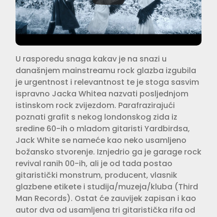
U rasporedu snaga kakav je na snazi u
današnjem mainstreamu rock glazba izgubila
je urgentnost i relevantnost te je stoga sasvim
ispravno Jacka Whitea nazvati posljednjom
istinskom rock zvijezdom. Parafrazirajući
poznati gra­fit s nekog londonskog zida iz
sredine 60-ih o mladom gitaristi Yardbirdsa,
Jack White se nameće kao neko usa­mljeno
božansko stvorenje. Iznjedrio ga je garage rock
revival ranih 00-ih, ali je od tada postao
gitaristički mon­strum, producent, vlasnik
glazbene etikete i studija/muzeja/kluba (Third
Man Records). Ostat će zauvijek zapi­san i kao
autor dva od usamljena tri gitaristička rifa od