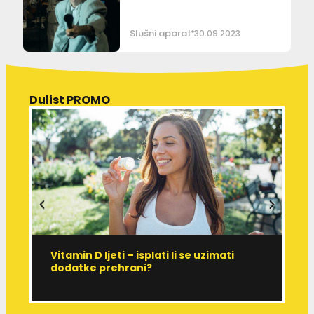
Slušni aparat
30.09.2023
Dulist PROMO
Vitamin D ljeti – isplati li se uzimati
I
dodatke prehrani?
J
p