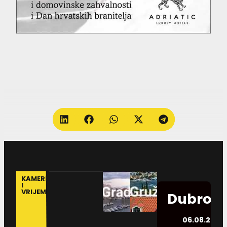
KAMERE
I
VRIJEME
Dubrovn
06.08.2026.