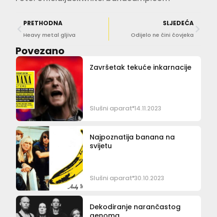
PRETHODNA
SLJEDEĆA
Heavy metal gljiva
Odijelo ne čini čovjeka
Povezano
Završetak tekuće inkarnacije
Slušni aparat
14.11.2023
Najpoznatija banana na
svijetu
Slušni aparat
30.10.2023
Dekodiranje narančastog
genoma