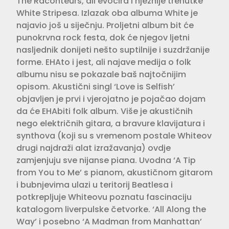
The Raconteurs, ali evo­cira i nježnije trenutke
White Stripesa. Izlazak oba albuma White je
najavio još u siječnju. Proljetni album bit će
punokrvna rock festa, dok će njegov ljetni
nasljednik donijeti nešto suptil­nije i suzdržanije
forme. EHAto i jest, ali najave medija o folk
albumu nisu se pokazale baš najtočnijim
opisom. Aku­stični singl ‘Love is Selfish’
objavljen je prvi i vjerojatno je pojačao dojam
da će EHAbiti folk album. Više je akustič­nih
nego električnih gitara, a bravure klavijatura i
synthova (koji su s vreme­nom postale Whiteov
drugi najdraži alat izražavanja) ovdje
zamjenjuju sve nijanse piana. Uvodna ‘A Tip
from You to Me’ s pianom, akustičnom gitarom
i bubnjevima ulazi u teritorij Beatlesa i
potkrepljuje Whiteovu poznatu fasci­naciju
katalogom liverpulske četvorke. ‘All Along the
Way’ i posebno ‘A Mad­man from Manhattan’