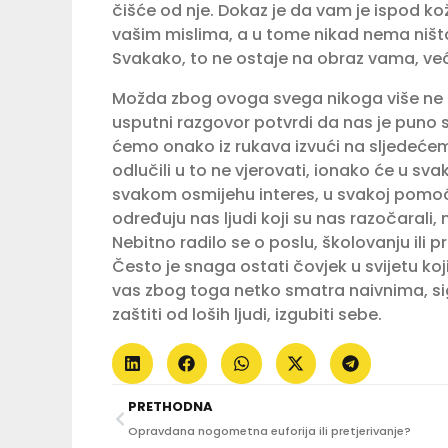
čišće od nje. Dokaz je da vam je ispod ko
vašim mislima, a u tome nikad nema ništa
Svakako, to ne ostaje na obraz vama, već
Možda zbog ovoga svega nikoga više ne že
usputni razgovor potvrdi da nas je puno 
ćemo onako iz rukava izvući na sljedećem o
odlučili u to ne vjerovati, ionako će u sv
svakom osmijehu interes, u svakoj pomoći 
određuju nas ljudi koji su nas razočarali, 
Nebitno radilo se o poslu, školovanju ili p
Često je snaga ostati čovjek u svijetu koj
vas zbog toga netko smatra naivnima, sig
zaštiti od loših ljudi, izgubiti sebe.
PRETHODNA
Opravdana nogometna euforija ili pretjerivanje?