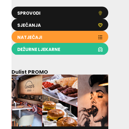
SPROVODI
SJEĆANJA
NATJEČAJI
DEŽURNE LJEKARNE
Dulist PROMO