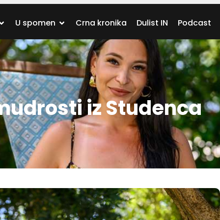
U spomen
Crna kronika
Dulist IN
Podcast
mudrosti iz Studenca