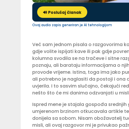
🔊 Poslušaj članak
Ovaj audio zapis generiran je AI tehnologijom
Već sam jednom pisala o razgovorima koje
gdje volite ispijati kave ili pak gdje po
kolumna svodila se na tračeve i sitne razgo
poznaju, ali barataju informacijama o nj
provode vrijeme. Istina, toga ima jako pu
ali potrebno je naglasiti da postoji i on
uvjerila. I to sasvim slučajno, čekajući r
nešto što će mi danima odzvanjati u misl
Ispred mene je stajala gospođa srednjih 
umjerenom brzinom otkucavala artikle te 
donijela sa sobom. Nisam obožavatelj tuđi
misli, ali ovaj razgovor mi je privukao paž