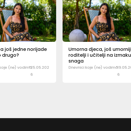
 još jedne norijade
Umorna djeca, još umornij
to drugo?
roditelji i učitelji na izmak
snaga
 koje (ne) vodimo
25.05.202
Dnevnici koje (ne) vodimo
19.05.
6
6