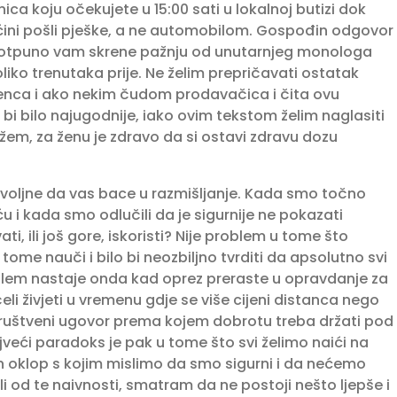
ica koju očekujete u 15:00 sati u lokalnoj butizi dok
ćini pošli pješke, a ne automobilom. Gospođin odgovor
i” potpuno vam skrene pažnju od unutarnjeg monologa
liko trenutaka prije. Ne želim prepričavati ostatak
denca i ako nekim čudom prodavačica i čita ovu
 bi bilo najugodnije, iako ovim tekstom želim naglasiti
žem, za ženu je zdravo da si ostavi zdravu dozu
ovoljne da vas bace u razmišljanje. Kada smo točno
u i kada smo odlučili da je sigurnije ne pokazati
ti, ili još gore, iskoristi? Nije problem u tome što
ome nauči i bilo bi neozbiljno tvrditi da apsolutno svi
oblem nastaje onda kad oprez preraste u opravdanje za
i živjeti u vremenu gdje se više cijeni distanca nego
društveni ugovor prema kojem dobrotu treba držati pod
jveći paradoks je pak u tome što svi želimo naići na
n oklop s kojim mislimo da smo sigurni i da nećemo
li od te naivnosti, smatram da ne postoji nešto ljepše i