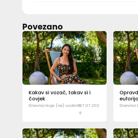
Povezano
Kakav si vozač, takav si i
Oprav
čovjek
euforija
Dnevnici koje (ne) vodimo
07.07.202
Dnevnici
6