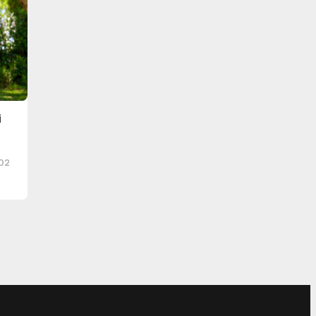
i
u
202