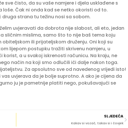
že sve čisto, da su vaše namjere i djela usklađene s
 loše. Čak ni onda kad se netko okoristi od to.
 druga strana tu težinu nosi sa sobom.
lim uvjeravati da dobrota nije slabost, ali eto, jedan
sa sličnim mislima, samo što to nije baš tema koju
biteljskom ili prijateljskom druženju. Oni koji su
akom lijepom postupku tražiti skrivenu namjeru, u
korist, a u svakoj iskrenosti računicu. Na kraju, ne
nego način na koji smo odlučili ići dalje nakon toga.
rijateljstvu. Za apsolutno sve od navedenog vrijedi isto!
i vas uvjerava da je bolje suprotno. A ako je cijena da
urno ju je pametnije platiti nego, pokušavajući se
SLJEDEĆA
Kakav si vozač, takav si i čovjek