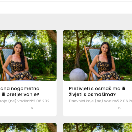
dana nogometna
Preživjeti s osmašima ili
 ili pretjerivanje?
živjeti s osmašima?
 koje (ne) vodimo
22.06.202
Dnevnici koje (ne) vodimo
12.06.
6
6