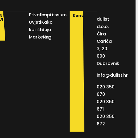
Privatnosti
Impressum
NI
Kontakt
dulist
VI
Uvjeti
Kako
d.o.o.
korištenja
do
Ćira
Marketing
nas
Carića
3, 20
000
Dubrovnik
info@dulist.hr
020 350
670
020 350
671
020 350
672