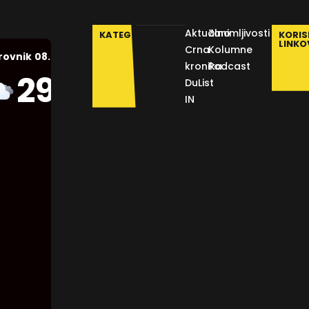
Aktualno
Zanimljivosti
KATEGORIJE
KORIS
LINKO
Crna
Kolumne
08.08.2026.
rovnik
kronika
Podcast
Humidity:
29
°C
DuList
53 %
IN
Pressure:
1012 mb
Wind:
3
Km/h
Clouds:
89%
Visibility:
10 km