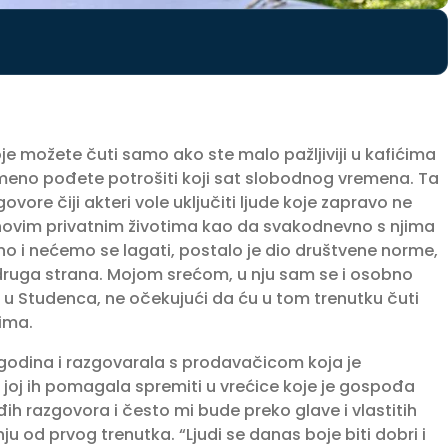
 možete čuti samo ako ste malo pažljiviji u kafićima
vremeno pođete potrošiti koji sat slobodnog vremena. Ta
vore čiji akteri vole uključiti ljude koje zapravo ne
ihovim privatnim životima kao da svakodnevno s njima
no i nećemo se lagati, postalo je dio društvene norme,
a druga strana. Mojom srećom, u nju sam se i osobno
ed u Studenca, ne očekujući da ću u tom trenutku čuti
ima.
godina i razgovarala s prodavačicom koja je
joj ih pomagala spremiti u vrećice koje je gospođa
h razgovora i često mi bude preko glave i vlastitih
nju od prvog trenutka. “Ljudi se danas boje biti dobri i