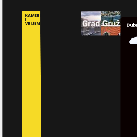
KAMERE
I
VRIJEME
Dub