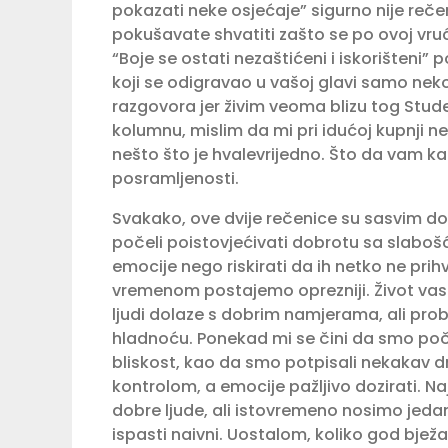
pokazati neke osjećaje” sigurno nije rečen
pokušavate shvatiti zašto se po ovoj vru
“Boje se ostati nezaštićeni i iskorišten
koji se odigravao u vašoj glavi samo neko
razgovora jer živim veoma blizu tog Stu
kolumnu, mislim da mi pri idućoj kupnji ne
nešto što je hvalevrijedno. Što da vam ka
posramljenosti.
Svakako, ove dvije rečenice su sasvim d
počeli poistovjećivati dobrotu sa slabošć
emocije nego riskirati da ih netko ne prihva
vremenom postajemo oprezniji. Život vas t
ljudi dolaze s dobrim namjerama, ali pr
hladnoću. Ponekad mi se čini da smo počel
bliskost, kao da smo potpisali nekakav 
kontrolom, a emocije pažljivo dozirati. Na
dobre ljude, ali istovremeno nosimo jeda
ispasti naivni. Uostalom, koliko god bježa