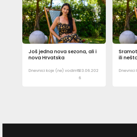
Još jedna nova sezona, ali i
Sramota
nova Hrvatska
ili neš
Dnevnici koje (ne) vodimo
03.06.202
Dnevnici
6