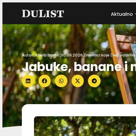
Aktualno
Autor:
Anela Barčić
30.06.2026.
Dnevnici koje (ne) vodimo
Jabuke, banane i 