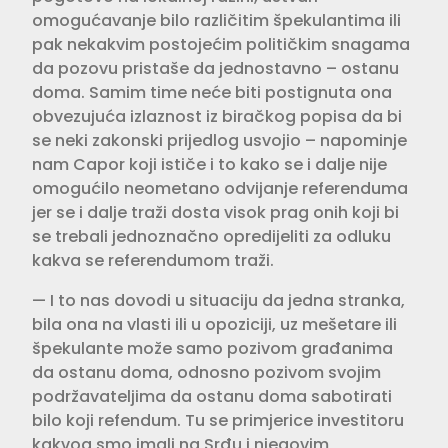
omogućavanje bilo različitim špekulantima ili
pak neka­kvim postojećim političkim snagama
da pozovu pristaše da jednostavno – ostanu
doma. Samim time neće biti postignuta ona
obvezujuća izlaznost iz biračkog popisa da bi
se neki zakon­ski prijedlog usvojio – napominje
nam Capor koji ističe i to kako se i dalje nije
omogućilo neometano odvijanje referenduma
jer se i dalje traži dosta visok prag onih koji bi
se trebali jed­noznačno opredijeliti za odluku
kakva se referendumom traži. ­
— I to nas dovodi u situaciju da jedna stranka,
bila ona na vlasti ili u opoziciji, uz mešetare ili
špekulante može samo pozivom građanima
da ostanu doma, odnosno pozivom svo­jim
podržavateljima da ostanu doma sabotirati
bilo koji refendum. Tu se primjerice investitoru
kakvog smo imali na Srđu i njegovim