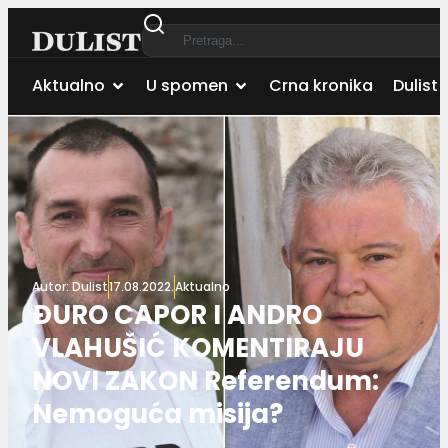
Aktualno
U spomen
Crna kronika
Dulist 
Autor:
Dulist
17.08.2022.
Aktualno
ĐURO CAPOR I ANDRO
VLAHUŠIĆ KOMENTIRAJU
NOVI ZAKON Referendum:
Nemoguća misija?