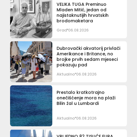
VELIKA TUGA Preminuo
Mladen Mitić, jedan od
najistaknutijih hrvatskih
brodomaketara
Grad
06.08.2026
Dubrovački akvatorij privlači
Amerikance i Britance, no
brojke prvih sedam mjeseci
pokazuju pad
Aktualno
06.08.2026
Prestalo kratkotrajno
onečišćenje mora na plaži
Bilin žal u Lumbardi
Aktualno
06.08.2026
VRIJEDNO 82 TISUĆE EURA