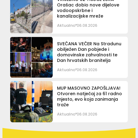
Orašac dobio nove dijelove
vodoopskrbne i
kanalizacijske mreže
Aktualno
06.08.2026
SVEČANA VEČER Na Stradunu
obilježen Dan pobjede i
domovinske zahvalnosti te
Dan hrvatskih branitelja
Aktualno
06.08.2026
MUP MASOVNO ZAPOŠLJAVA!
Otvoren natječaj za 61 radno
mjesto, evo koja zanimanja
traže
Aktualno
06.08.2026