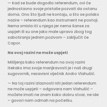
— Kad se bude dogodio referen­dum, ovi će
jednostavno svoje pri­staše pozvati da ostanu
doma. Ono što ljudi ne kontaju, a što se polako
nazire – referendum kao instrument ne postoji.
Nema smisla ići u njega jer nema šanse za
uspjeh ili su one jako male upravo zbog tog
sabotiranja jed­nim pozivom – zaključit će
Capor.
Na ovoj razini ne može uspjeti
Mišljenja kako referendum na ovoj razini
itekako ima svoje manjkavosti je i naš drugi
sugovornik, nezavisni vijećnik Andro Vlahušić.
— Na toj razini izlaznosti niti jedan referendum
ne može uspjeti – odgo­vara nam Vlahušić –
možete imati ne znam kako dobru stvar, ne ide
– govori nam odmah na početku.