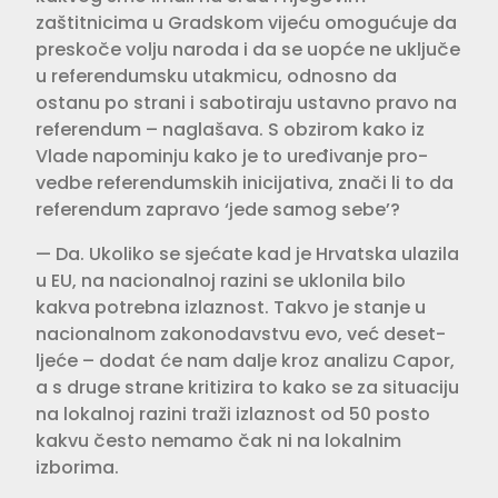
zaštitnicima u Gradskom vijeću omogućuje da
pre­skoče volju naroda i da se uopće ne uključe
u referendumsku utakmicu, odnosno da
ostanu po strani i sabo­tiraju ustavno pravo na
referendum – naglašava. S obzirom kako iz
Vlade napominju kako je to uređivanje pro­
vedbe referendumskih inicijativa, znači li to da
referendum zapravo ‘jede samog sebe’?
— Da. Ukoliko se sjećate kad je Hrvatska ulazila
u EU, na nacionalnoj razini se uklonila bilo
kakva potrebna izlaznost. Takvo je stanje u
nacional­nom zakonodavstvu evo, već deset­
ljeće – dodat će nam dalje kroz analizu Capor,
a s druge strane kritizira to kako se za situaciju
na lokalnoj razini traži izlaznost od 50 posto
kakvu često nemamo čak ni na lokalnim
izborima.