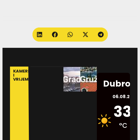
KAMERE
I
VRIJEME
Dubrovn
06.08.2026.
33
°C