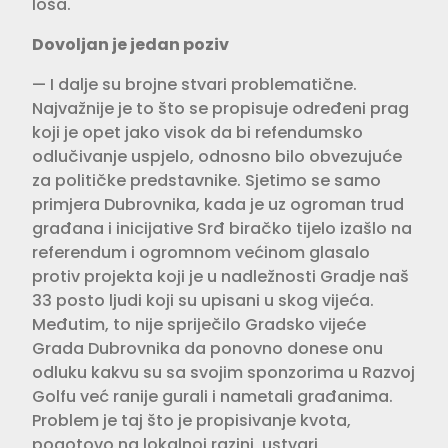
loša.
Dovoljan je jedan poziv
— I dalje su brojne stvari problema­tične.
Najvažnije je to što se propi­suje određeni prag
koji je opet jako visok da bi refendumsko
odlučiva­nje uspjelo, odnosno bilo obvezujuće
za političke predstavnike. Sjetimo se samo
primjera Dubrovnika, kada je uz ogroman trud
građana i inicijative Srđ biračko tijelo izašlo na
referendum i ogromnom većinom glasalo
protiv projekta koji je u nadležnosti Gradje naš
33 posto ljudi koji su upisani u skog vijeća.
Međutim, to nije sprije­čilo Gradsko vijeće
Grada Dubrov­nika da ponovno donese onu
odluku kakvu su sa svojim sponzorima u Razvoj
Golfu već ranije gurali i name­tali građanima.
Problem je taj što je propisivanje kvota,
pogotovo na lokal­noj razini, ustvari