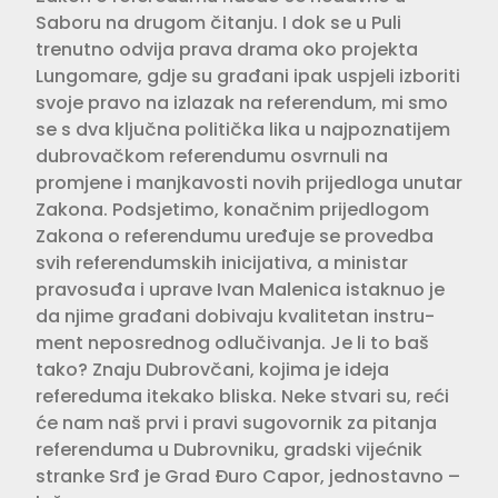
Saboru na drugom čitanju. I dok se u Puli
trenutno odvija prava drama oko projekta
Lungomare, gdje su građani ipak uspjeli izboriti
svoje pravo na izlazak na referendum, mi smo
se s dva ključna politička lika u najpoznatijem
dubrovačkom refe­rendumu osvrnuli na
promjene i manjkavosti novih prijedloga unutar
Zakona. Podsjetimo, konačnim prijed­logom
Zakona o referendumu uređuje se provedba
svih referendumskih ini­cijativa, a ministar
pravosuđa i uprave Ivan Malenica istaknuo je
da njime građani dobivaju kvalitetan instru­
ment neposrednog odlučivanja. Je li to baš
tako? Znaju Dubrovčani, kojima je ideja
refereduma itekako bliska. Neke stvari su, reći
će nam naš prvi i pravi sugovornik za pitanja
referen­duma u Dubrovniku, gradski vijećnik
stranke Srđ je Grad Đuro Capor, jed­nostavno –