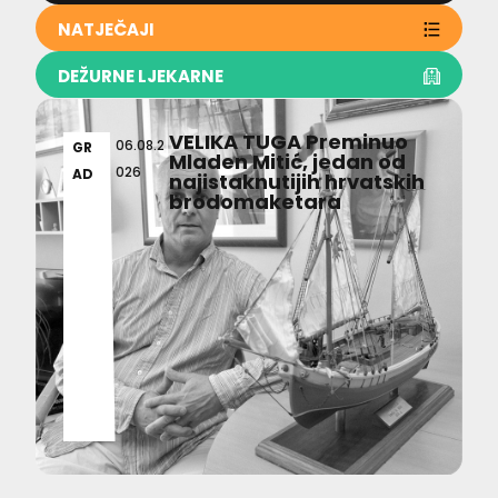
NATJEČAJI
DEŽURNE LJEKARNE
VELIKA TUGA Preminuo
06.08.2
GR
Mladen Mitić, jedan od
026
AD
najistaknutijih hrvatskih
brodomaketara