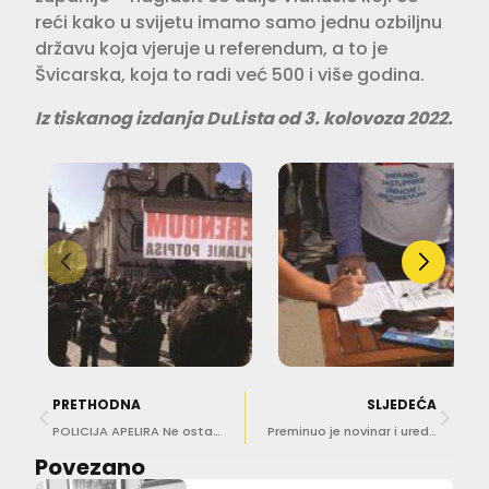
reći kako u svijetu imamo samo jednu ozbiljnu
državu koja vjeruje u referendum, a to je
Švicarska, koja to radi već 500 i više godina.
Iz tiskanog izdanja DuLista od 3. kolovoza 2022.
PRETHODNA
SLJEDEĆA
POLICIJA APELIRA Ne ostavljajte djecu samu u vozilima!
Preminuo je novinar i urednik Mislav Bago
Povezano