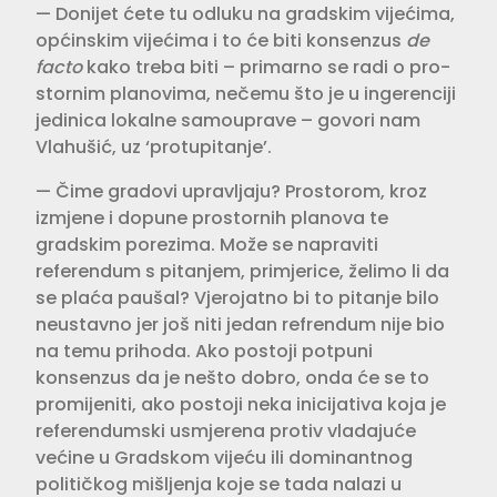
— Donijet ćete tu odluku na grad­skim vijećima,
općinskim vijećima i to će biti konsenzus
de
facto
kako treba biti – primarno se radi o pro­
stornim planovima, nečemu što je u ingerenciji
jedinica lokalne samo­uprave – govori nam
Vlahušić, uz ‘protupitanje’.
— Čime gradovi upravljaju? Prosto­rom, kroz
izmjene i dopune prostor­nih planova te
gradskim porezima. Može se napraviti
referendum s pita­njem, primjerice, želimo li da
se plaća paušal? Vjerojatno bi to pitanje bilo
neustavno jer još niti jedan refrendum nije bio
na temu prihoda. Ako postoji potpuni
konsenzus da je nešto dobro, onda će se to
promijeniti, ako postoji neka inicijativa koja je
referendumski usmjerena protiv vladajuće
većine u Gradskom vijeću ili dominantnog
političkog mišljenja koje se tada nalazi u