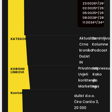
23:00
26
°
/
26
°
02:00
25
°
/
25
°
05:00
25
°
/
25
°
08:00
28
°
/
28
°
11:00
34
°
/
34
°
Aktualno
Zanimljivos
KATEGORIJE
Crna
Kolumne
kronika
Podcast
DuList
IN
Privatnosti
Impressu
KORISNI
LINKOVI
Uvjeti
Kako
korištenja
do
Marketing
nas
Kontakt
dulist d.o.o.
Ćira Carića 3,
20 000