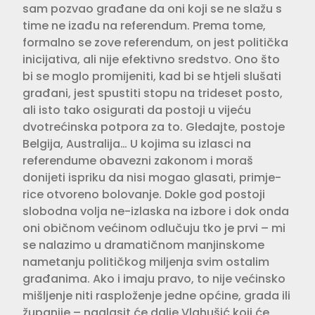
sam pozvao gra­đane da oni koji se ne slažu s
time ne izađu na referendum. Prema tome,
formalno se zove referendum, on jest politička
inicijativa, ali nije efektivno sredstvo. Ono što
bi se moglo promi­jeniti, kad bi se htjeli slušati
građani, jest spustiti stopu na trideset posto,
ali isto tako osigurati da postoji u vijeću
dvotrećinska potpora za to. Gledajte, postoje
Belgija, Australija… U kojima su izlasci na
referendume obavezni zakonom i moraš
donijeti ispriku da nisi mogao glasati, primje­
rice otvoreno bolovanje. Dokle god postoji
slobodna volja ne-izlaska na izbore i dok onda
oni običnom veći­nom odlučuju tko je prvi – mi
se nala­zimo u dramatičnom manjinskome
nametanju političkog miljenja svim ostalim
građanima. Ako i imaju pravo, to nije većinsko
mišljenje niti rasplo­ženje jedne općine, grada ili
župa­nije – naglasit će dalje Vlahušić koji će