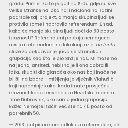
gradu. Primjer za to je golf na Srđu gdje su sve
velike stranke na lokal­noj i nacionalnoj razini
podržale taj projekt, a manja skupina ljudi se
protivila tome i napravila refrerendum. E sad,
kako će manja skupina ljudi doći do 50 posto
izlaznosti? Referendumi postaju nemoguća
misija i referen­dumi na lokalnoj razini
de facto
služe za pokazivanje, jačanje stranaka i
grupacija kao što je bio Srđ je naš. Mi možemo
na jednoj antitezi, nebitno je li ona dobra ili
loša, skupiti dio gla­sača oko nas koji inače ne
bi išli na izbore – mišljenja je vijećnik Vlahu­šić
koji napominje kako, kada imate prosječnu
izlaznost karakterističnu za Hrvatsku i samim
time Dubrov­nik, ako samo jedna grupacija
kaže: ‘Nemojte izaći!’ već ste na 45 posto od
potrebnih 50. ­
— 2013. potpisao sam odluku za referendum, ali