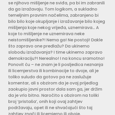
se njihovo mišljenje ne sviđa, pa bi im zabranili
da ga izražavaju. Tom logikom, a sukladno
temeljnim pravnim načelima, zabranjeno bi
bilo bilo koje okupljanje i izražavanje bilo kojeg
mišljenja koje nekog vrijeđa, uznemirava… A
koje to mišljenje ne uznemirava neke
neistomišljenike?! Nema ga! Ne postoji! Dakle
što zapravo one predlažu? Da ukinemo
slobodu izražavanja? I time ukinemo zapravo
demokraciju?! Nerealno! I na koncu sramotno!
Ponovit ću – ne znam je li posljedica neznanja
ili licemjerstva ili kombinacije to dvoje, ali je
toliko suludo da gotovo pa ne zaslužuje
komentar, ali s obzirom da je ovaj prijedlog
zaokupio javni prostor dala sam ga, jer držim
da je vrlo bitno. Naročito s obzirom na toliki
broj ‘pristaša’, onih koji ovaj zahtjev
podržavaju, opet ili ne shvaćajući što taj
zahtjev znači ili licemjerno ili oboje.