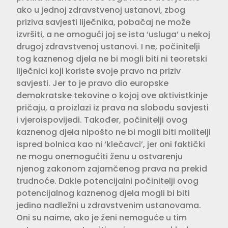
ako u jednoj zdravstvenoj ustanovi, zbog
priziva savjesti liječnika, pobačaj ne može
izvršiti, a ne omogući joj se ista ‘usluga’ u nekoj
drugoj zdravstvenoj ustanovi. I ne, počinitelji
tog kaznenog djela ne bi mogli biti ni teoretski
liječnici koji koriste svoje pravo na priziv
savjesti. Jer to je pravo dio europske
demokratske tekovine o kojoj ove aktivistkinje
pričaju, a proizlazi iz prava na slobodu savjesti
i vjeroispovijedi. Također, počinitelji ovog
kaznenog djela nipošto ne bi mogli biti molitelji
ispred bolnica kao ni ‘klečavci’, jer oni faktički
ne mogu onemogućiti ženu u ostvarenju
njenog zakonom zajamčenog prava na prekid
trudnoće. Dakle potencijalni počinitelji ovog
potencijalnog kaznenog djela mogli bi biti
jedino nadležni u zdravstvenim ustanovama.
Oni su naime, ako je ženi nemoguće u tim