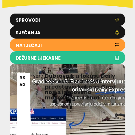
SPROVODI
SJEĆANJA
NATJEČAJI
DEŽURNE LJEKARNE
Dubrovnik u fokusu Daily
10.08.2
GR
Expressa: Franković
026
AD
predstavio kako se Grad
nosi s izazovima
masovnog turizma