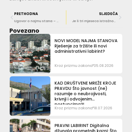
PRETHODNA
SLJEDEĆA
Ugovor o najmu stana – sklapanje, otkaz i raskid
Je li tri mjeseca istražnog zatvora kratko? Što je s mjerama opreza?
Povezano
NOVI MODEL NAJMA STANOVA
Rješenje za tržište ili novi
administrativni labirint?
Kroz prizmu zakona
05.08.2026
KAD DRUŠTVENE MREŽE KROJE
PRAVDU Što javnost (ne)
razumije o neubrojivosti,
krivnji i odvojenim
postupcima?!
Kroz prizmu zakona
18.07.2026
PRAVNI LABIRINT Digitalna
džungla prometnih kazni: Što