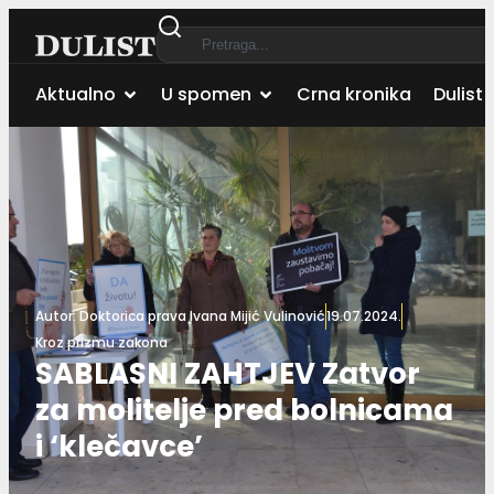
Aktualno
U spomen
Crna kronika
Dulist 
Autor:
Doktorica prava Ivana Mijić Vulinović
19.07.2024.
Kroz prizmu zakona
SABLASNI ZAHTJEV Zatvor
za molitelje pred bolnicama
i ‘klečavce’