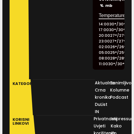
%
mb
14:00
30
°
/
30
°
17:00
30
°
/
30
°
20:00
27
°
/
27
°
23:00
27
°
/
27
°
02:00
26
°
/
26
°
05:00
25
°
/
25
°
08:00
28
°
/
28
°
11:00
30
°
/
30
°
Aktualno
Zanimljivos
KATEGORIJE
Crna
Kolumne
kronika
Podcast
DuList
IN
Privatnosti
Impressu
KORISNI
LINKOVI
Uvjeti
Kako
korištenja
do