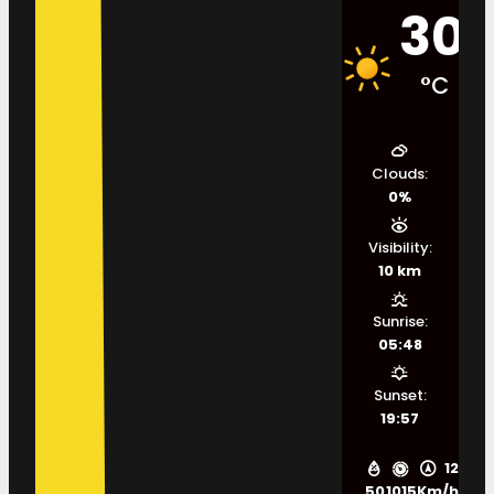
30
°C
Clouds:
0%
Visibility:
10 km
Sunrise:
05:48
Sunset:
19:57
12
50
1015
Km/h