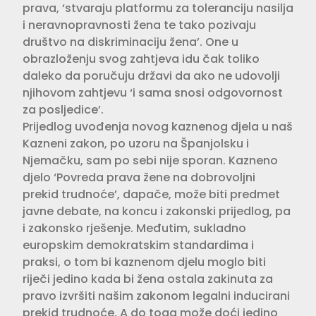
prava, ‘stvaraju platformu za toleranciju nasilja
i neravnopravnosti žena te tako pozivaju
društvo na diskriminaciju žena’. One u
obrazloženju svog zahtjeva idu čak toliko
daleko da poručuju državi da ako ne udovolji
njihovom zahtjevu ‘i sama snosi odgovornost
za posljedice’.
Prijedlog uvođenja novog kaznenog djela u naš
Kazneni zakon, po uzoru na Španjolsku i
Njemačku, sam po sebi nije sporan. Kazneno
djelo ‘Povreda prava žene na dobrovoljni
prekid trudnoće’, dapače, može biti predmet
javne debate, na koncu i zakonski prijedlog, pa
i zakonsko rješenje. Međutim, sukladno
europskim demokratskim standardima i
praksi, o tom bi kaznenom djelu moglo biti
riječi jedino kada bi žena ostala zakinuta za
pravo izvršiti našim zakonom legalni inducirani
prekid trudnoće. A do toga može doći jedino