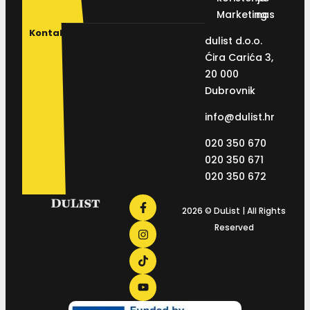
Marketing
nas
Kontakt
dulist d.o.o.
Ćira Carića 3,
20 000
Dubrovnik
info@dulist.hr
020 350 670
020 350 671
020 350 672
2026 © DuList | All Rights
Reserved