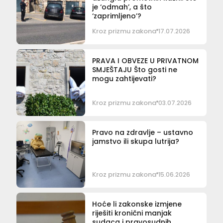
je ‘odmah’, a što
‘zaprimljeno’?
Kroz prizmu zakona
17.07.2026
PRAVA I OBVEZE U PRIVATNOM
SMJEŠTAJU Što gosti ne
mogu zahtijevati?
Kroz prizmu zakona
03.07.2026
Pravo na zdravlje – ustavno
jamstvo ili skupa lutrija?
Kroz prizmu zakona
15.06.2026
Hoće li zakonske izmjene
riješiti kronični manjak
sudaca i pravosudnih