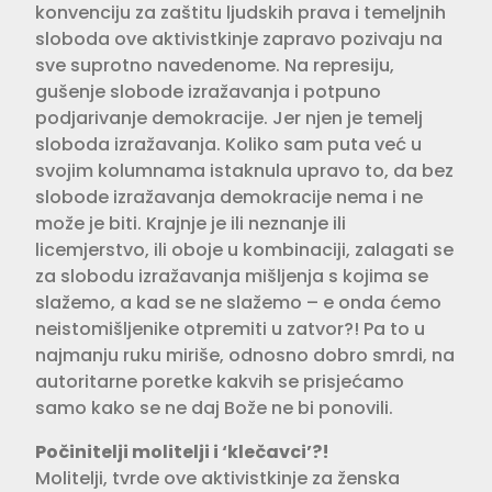
konvenciju za zaštitu ljudskih prava i temeljnih
sloboda ove aktivistkinje zapravo pozivaju na
sve suprotno navedenome. Na represiju,
gušenje slobode izražavanja i potpuno
podjarivanje demokracije. Jer njen je temelj
sloboda izražavanja. Koliko sam puta već u
svojim kolumnama istaknula upravo to, da bez
slobode izražavanja demokracije nema i ne
može je biti. Krajnje je ili neznanje ili
licemjerstvo, ili oboje u kombinaciji, zalagati se
za slobodu izražavanja mišljenja s kojima se
slažemo, a kad se ne slažemo – e onda ćemo
neistomišljenike otpremiti u zatvor?! Pa to u
najmanju ruku miriše, odnosno dobro smrdi, na
autoritarne poretke kakvih se prisjećamo
samo kako se ne daj Bože ne bi ponovili.
Počinitelji molitelji i ‘klečavci’?!
Molitelji, tvrde ove aktivistkinje za ženska