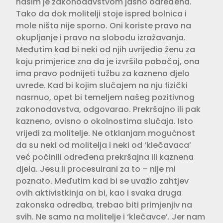
našim je zakonodavstvom jasno određena.
Tako da dok molitelji stoje ispred bolnica i
mole ništa nije sporno. Oni koriste pravo na
okupljanje i pravo na slobodu izražavanja.
Međutim kad bi neki od njih uvrijedio ženu za
koju primjerice zna da je izvršila pobačaj, ona
ima pravo podnijeti tužbu za kazneno djelo
uvrede. Kad bi kojim slučajem na nju fizički
nasrnuo, opet bi temeljem našeg pozitivnog
zakonodavstva, odgovarao. Prekršajno ili pak
kazneno, ovisno o okolnostima slučaja. Isto
vrijedi za molitelje. Ne otklanjam mogućnost
da su neki od molitelja i neki od ‘klečavaca’
već počinili određena prekršajna ili kaznena
djela. Jesu li procesuirani za to – nije mi
poznato. Međutim kad bi se uvažio zahtjev
ovih aktivistkinja on bi, kao i svaka druga
zakonska odredba, trebao biti primjenjiv na
svih. Ne samo na molitelje i ‘klečavce’. Jer nam