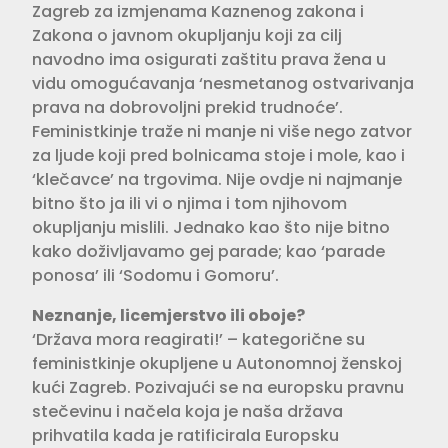
Zagreb za izmjenama Kaznenog zakona i
Zakona o javnom okupljanju koji za cilj
navodno ima osigurati zaštitu prava žena u
vidu omogućavanja ‘nesmetanog ostvarivanja
prava na dobrovoljni prekid trudnoće’.
Feministkinje traže ni manje ni više nego zatvor
za ljude koji pred bolnicama stoje i mole, kao i
‘klečavce’ na trgovima. Nije ovdje ni najmanje
bitno što ja ili vi o njima i tom njihovom
okupljanju mislili. Jednako kao što nije bitno
kako doživljavamo gej parade; kao ‘parade
ponosa’ ili ‘Sodomu i Gomoru’.
Neznanje, licemjerstvo ili oboje?
‘Država mora reagirati!’ – kategorične su
feministkinje okupljene u Autonomnoj ženskoj
kući Zagreb. Pozivajući se na europsku pravnu
stečevinu i načela koja je naša država
prihvatila kada je ratificirala Europsku