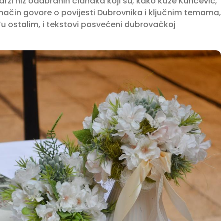
drži niz odabranih članaka koji su, kako kaže Kunčević,
v način govore o povijesti Dubrovnika i ključnim temama,
u ostalim, i tekstovi posvećeni dubrovačkoj