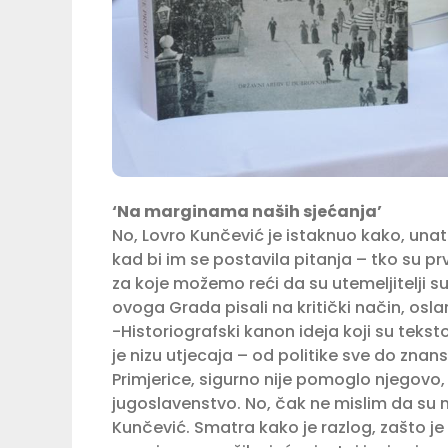
‘Na marginama naših sjećanja’
No, Lovro Kunčević je istaknuo kako, un
kad bi im se postavila pitanja – tko su pr
za koje možemo reći da su utemeljitelji s
ovoga Grada pisali na kritički način, osl
-Historiografski kanon ideja koji su tekst
je nizu utjecaja – od politike sve do znans
Primjerice, sigurno nije pomoglo njegovo,
jugoslavenstvo. No, čak ne mislim da su nj
Kunčević. Smatra kako je razlog, zašto j