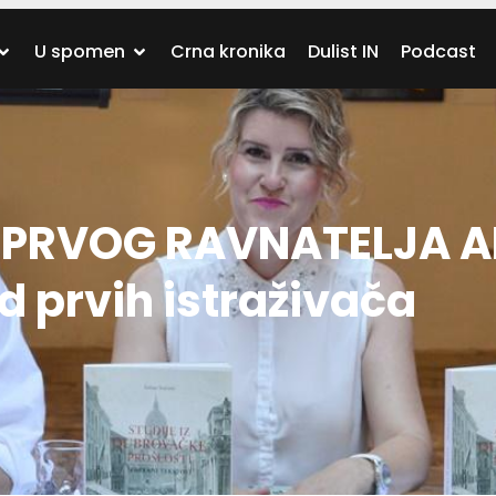
U spomen
Crna kronika
Dulist IN
Podcast
 PRVOG RAVNATELJA A
d prvih istraživača