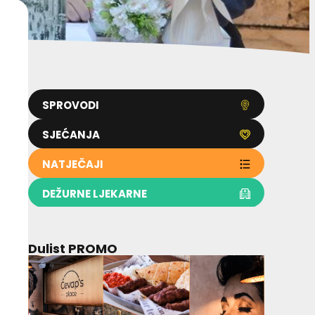
SPROVODI
SJEĆANJA
NATJEČAJI
DEŽURNE LJEKARNE
Dulist PROMO