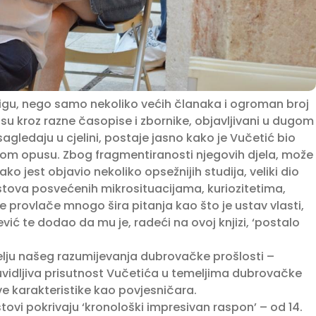
njigu, nego samo nekoliko većih članaka i ogroman broj
 su kroz razne časopise i zbornike, objavljivani u dugom
agledaju u cjelini, postaje jasno kako je Vučetić bio
jnom opusu. Zbog fragmentiranosti njegovih djela, može
Iako jest objavio nekoliko opsežnijih studija, veliki dio
kstova posvećenih mikrosituacijama, kuriozitetima,
 se provlače mnogo šira pitanja kao što je ustav vlasti,
ić te dodao da mu je, radeći na ovoj knjizi, ‘postalo
lju našeg razumijevanja dubrovačke prošlosti –
luvidljiva prisutnost Vučetića u temeljima dubrovačke
ve karakteristike kao povjesničara.
tovi pokrivaju ‘kronološki impresivan raspon’ – od 14.