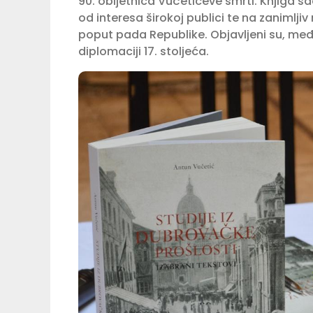
90. obljetnica Vučetićeve smrti. Knjiga sa
od interesa širokoj publici te na zanimlji
poput pada Republike. Objavljeni su, međ
diplomaciji 17. stoljeća.