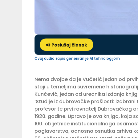
🔊 Poslušaj članak
Ovaj audio zapis generiran je AI tehnologijom
Nema dvojbe da je Vučetić jedan od prvi
stoji u temeljima suvremene historiografi
Kunčević, jedan od urednika izdanja knjig
‘Studije iz dubrovačke prošlosti: izabrani
profesor te prvi ravnatelj Dubrovačkog a
1920. godine. Upravo je ova knjiga, koja
100. obljetnice institucionalnoga osamo
poglavarstva, odnosno osnutka arhiva k