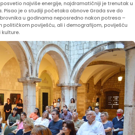
 posvetio najviše energije, najdramatičniji je trenutak u
ja. Pisao je o studiji početaka obnove Grada sve do
u Dubrovnika u godinama neposredno nakon potresa –
 političkom poviješću, ali i demografijom, poviješću
 kulture.