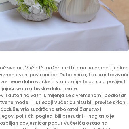
atoč svemu, Vučetić možda ne i bi pao na pamet ljudima
vi znanstveni povjesničari Dubrovnika, tko su istraživači
uvremene dubrovačke historigrafije te da su o povijesti
anjajući se na arhivske dokumente.
ovi i autori najvažniji, mijenja se s vremenom i podložan
tvene mode. Ti utjecaji Vučetiću nisu bili previše skloni.
 doduše, vrlo suzdržano srbokatoličanstvo i
egovi politički pogledi bili presudni – naglasio je
e ozbiljan povjesničar poput Vučetića ostao na