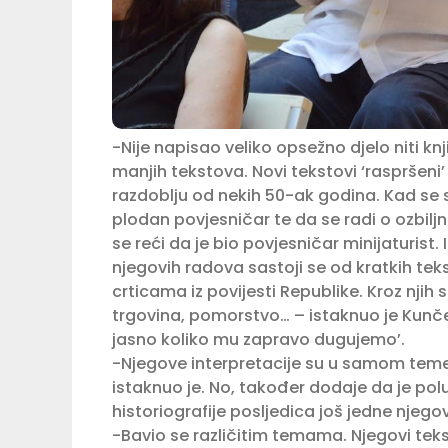
-Nije napisao veliko opsežno djelo niti k
manjih tekstova. Novi tekstovi ‘raspršeni’
razdoblju od nekih 50-ak godina. Kad se s
plodan povjesničar te da se radi o ozbil
se reći da je bio povjesničar minijaturist. 
njegovih radova sastoji se od kratkih te
crticama iz povijesti Republike. Kroz njih
trgovina, pomorstvo… – istaknuo je Kunčev
jasno koliko mu zapravo dugujemo’.
-Njegove interpretacije su u samom teme
istaknuo je. No, također dodaje da je po
historiografije posljedica još jedne njego
-Bavio se različitim temama. Njegovi teks