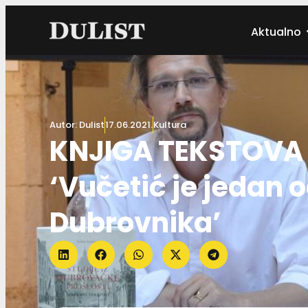
Aktualno
Autor:
Dulist
17.06.2021.
Kultura
KNJIGA TEKSTOVA
‘Vučetić je jedan o
Dubrovnika’