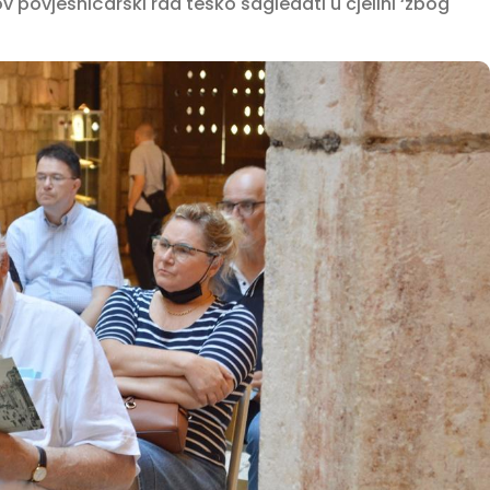
v povjesničarski rad teško sagledati u cjelini ‘zbog