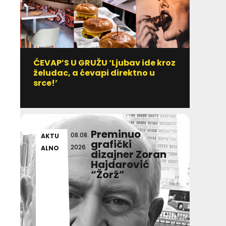
ĆEVAP’S U GRUŽU ‘Ljubav ide kroz
Vitami
želudac, a ćevapi direktno u
uzim
srce!’
Preminuo
08.08.
AKTU
DULI
grafički
2026
ALNO
T IN
dizajner Zoran
Hajdarović
“Žorž”