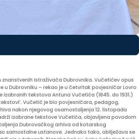
h znanstvenih istraživača Dubrovnika. Vučetićev opus
je u Dubrovniku – rekao je u četvrtak povjesničar Lovro
e izabranih tekstova Antuna Vučetića (1845. do 1931.)
 tekstovi’. Vučetić je bio povjesničara, pedagog,
rhiva nakon njegovog osamostaljenja 12. listopada
 sadrži izabrane tekstove Vučetića, objavljena povodom
staljenja Dubrovačkog arhiva od kotarskog
ao samostalne ustanove. Jednako tako, obilježava se