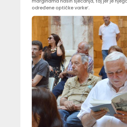
marginama naših sjećanja, taj jer je njego
određene optičke varke’.