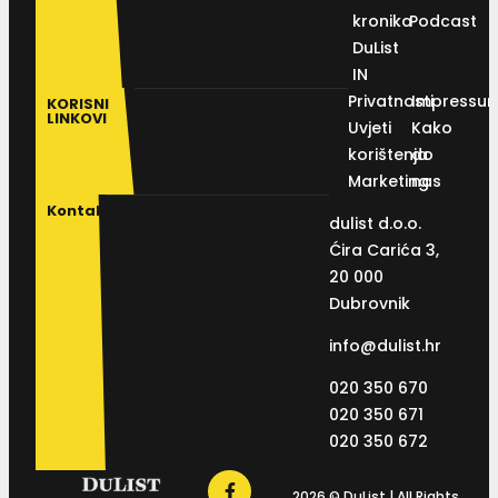
kronika
Podcast
DuList
IN
Privatnosti
Impressu
KORISNI
LINKOVI
Uvjeti
Kako
korištenja
do
Marketing
nas
Kontakt
dulist d.o.o.
Ćira Carića 3,
20 000
Dubrovnik
info@dulist.hr
020 350 670
020 350 671
020 350 672
2026 © DuList | All Rights