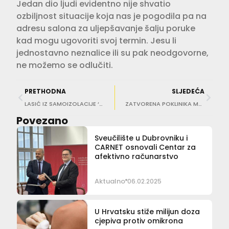
Jedan dio ljudi evidentno nije shvatio
ozbiljnost situacije koja nas je pogodila pa na
adresu salona za uljepšavanje šalju poruke
kad mogu ugovoriti svoj termin. Jesu li
jednostavno neznalice ili su pak neodgovorne,
ne možemo se odlučiti.
PRETHODNA
SLJEDEĆA
LASIĆ IZ SAMOIZOLACIJE ‘Radimo sve što je potrebno, ne stvarajte paniku po Konavlima’
ZATVORENA POKLINIKA MARIN MED ‘Jedan od naših liječnika pozitivan na koronavirus’
Povezano
Sveučilište u Dubrovniku i
CARNET osnovali Centar za
afektivno računarstvo
Aktualno
06.02.2025
U Hrvatsku stiže milijun doza
cjepiva protiv omikrona