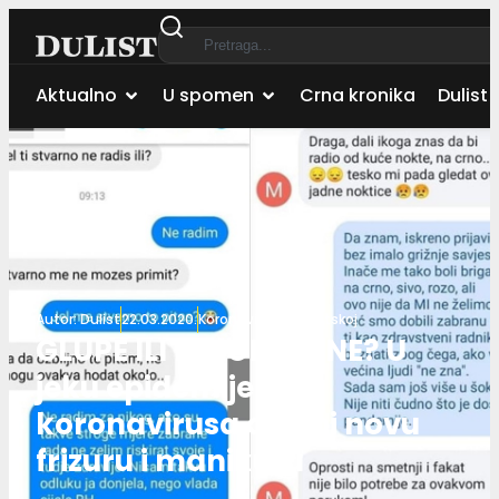
Aktualno
U spomen
Crna kronika
Dulist 
Autor:
Dulist
22.03.2020.
Koronavirus u Hrvatskoj
GLUPE ILI BEZOBRAZNE? U
jeku epidemije
koronavirusa one bi novu
frizuru i manikuru