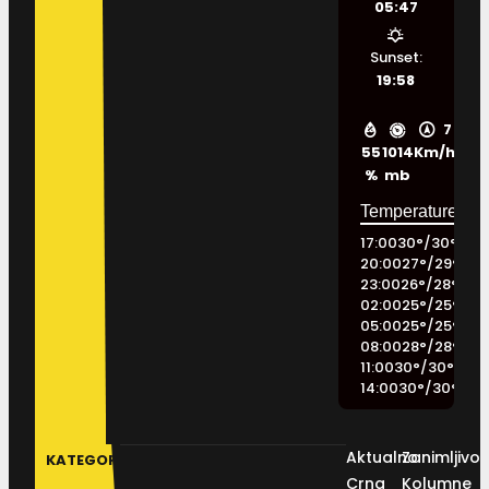
05:47
Sunset:
19:58
7
55
1014
Km/h
%
mb
17:00
30
°
/
30
°
20:00
27
°
/
29
°
23:00
26
°
/
28
°
02:00
25
°
/
25
°
05:00
25
°
/
25
°
08:00
28
°
/
28
°
11:00
30
°
/
30
°
14:00
30
°
/
30
°
Aktualno
Zanimljivos
KATEGORIJE
Crna
Kolumne