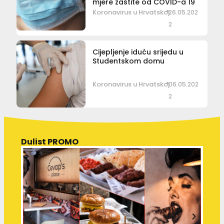
mjere zaštite od COVID-a 19
Koronavirus u Hrvatskoj
26.05.202
2
Cijepljenje iduću srijedu u
Studentskom domu
Koronavirus u Hrvatskoj
06.05.202
2
Dulist PROMO