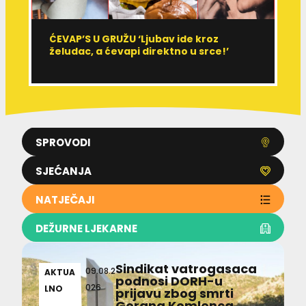
ĆEVAP’S U GRUŽU ‘Ljubav ide kroz
V
želudac, a ćevapi direktno u srce!’
d
SPROVODI
SJEĆANJA
NATJEČAJI
DEŽURNE LJEKARNE
Sindikat vatrogasaca
09.08.2
AKTUA
podnosi DORH-u
026
LNO
prijavu zbog smrti
Gorana Komlenca