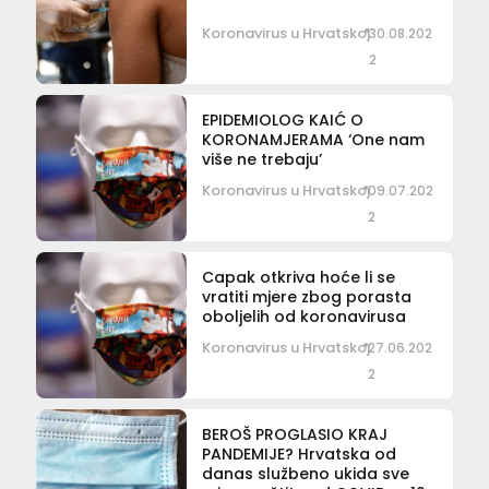
Koronavirus u Hrvatskoj
30.08.202
2
EPIDEMIOLOG KAIĆ O
KORONAMJERAMA ‘One nam
više ne trebaju’
Koronavirus u Hrvatskoj
09.07.202
2
Capak otkriva hoće li se
vratiti mjere zbog porasta
oboljelih od koronavirusa
Koronavirus u Hrvatskoj
27.06.202
2
BEROŠ PROGLASIO KRAJ
PANDEMIJE? Hrvatska od
danas službeno ukida sve