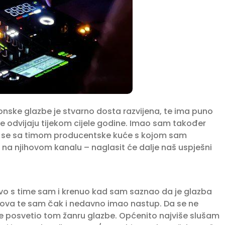
ske glazbe je stvarno dosta razvijena, te ima puno
 se odvijaju tijekom cijele godine. Imao sam također
ati se sa timom producentske kuće s kojom sam
 na njihovom kanalu – naglasit će dalje naš uspješni
avo s time sam i krenuo kad sam saznao da je glazba
ndova te sam čak i nedavno imao nastup. Da se ne
še posvetio tom žanru glazbe. Općenito najviše slušam