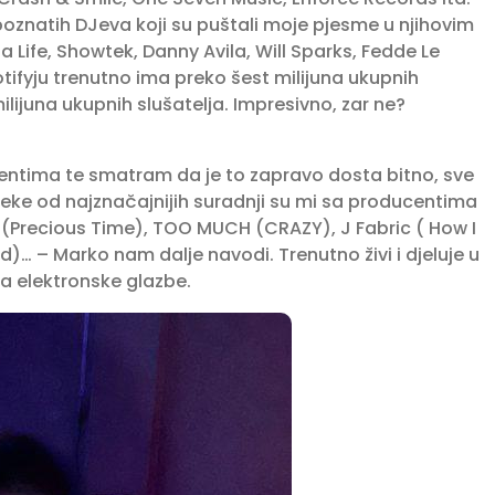
natih DJeva koji su puštali moje pjesme u njihovim
a Life, Showtek, Danny Avila, Will Sparks, Fedde Le
fyju trenutno ima preko šest milijuna ukupnih
lijuna ukupnih slušatelja. Impresivno, zar ne?
ntima te smatram da je to zapravo dosta bitno, sve
Neke od najznačajnijih suradnji su mi sa producentima
 (Precious Time), TOO MUCH (CRAZY), J Fabric ( How I
)… – Marko nam dalje navodi. Trenutno živi i djeluje u
a elektronske glazbe.