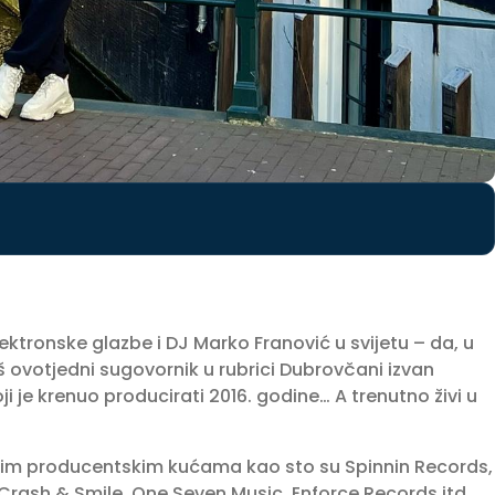
ktronske glazbe i DJ Marko Franović u svijetu – da, u
aš ovotjedni sugovornik u rubrici Dubrovčani izvan
 je krenuo producirati 2016. godine… A trenutno živi u
nim producentskim kućama kao sto su Spinnin Records,
rash & Smile, One Seven Music, Enforce Records itd.