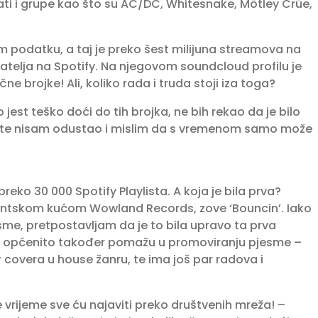
ati i grupe kao što su AC/DC, Whitesnake, Mötley Crüe,
m podatku, a taj je preko šest milijuna streamova na
šatelja na Spotify. Na njegovom soundcloud profilu je
e brojke! Ali, koliko rada i truda stoji iza toga?
o jest teško doći do tih brojka, ne bih rekao da je bilo
 te nisam odustao i mislim da s vremenom samo može
ko 30 000 Spotify Playlista. A koja je bila prva?
centskom kućom Wowland Records, zove ‘Bouncin’. Iako
me, pretpostavljam da je to bila upravo ta prva
e općenito također pomažu u promoviranju pjesme –
r covera u house žanru, te ima još par radova i
e vrijeme sve ću najaviti preko društvenih mreža! –