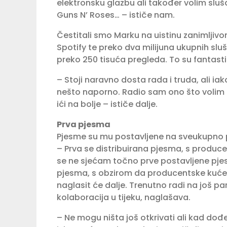
elektronsku glazbu ali također volim sluš
Guns N’ Roses… – ističe nam.
Čestitali smo Marku na uistinu zanimljivo
Spotify te preko dva milijuna ukupnih slu
preko 250 tisuća pregleda. To su fantastičn
– Stoji naravno dosta rada i truda, ali iak
nešto naporno. Radio sam ono što volim
ići na bolje – ističe dalje.
Prva pjesma
Pjesme su mu postavljene na sveukupno pre
– Prva se distribuirana pjesma, s produ
se ne sjećam točno prve postavljene pjes
pjesma, s obzirom da producentske kuć
naglasit će dalje. Trenutno radi na još pa
kolaboracija u tijeku, naglašava.
– Ne mogu ništa još otkrivati ali kad dođ