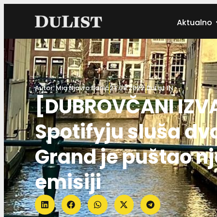
Aktualno
Autor:
Mia Njavro Banić
27.08.2022.
DuList IN
[DUBROVČANI IZV
Spotifyju sluša dva
Grand je puštao n
emisiji