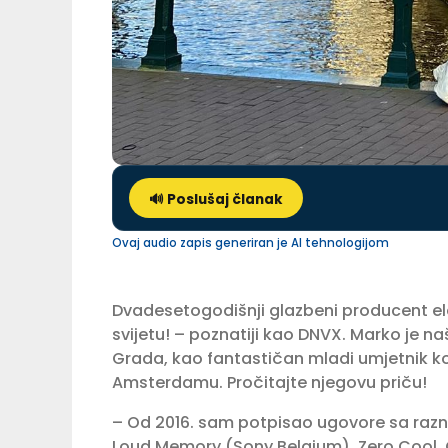
🔊 Poslušaj članak
Ovaj audio zapis generiran je AI tehnologijom
Dvadesetogodišnji glazbeni producent ele
svijetu! – poznatiji kao DNVX. Marko je n
Grada, kao fantastičan mladi umjetnik koji
Amsterdamu. Pročitajte njegovu priču!
– Od 2016. sam potpisao ugovore sa raz
Loud Memory (Sony Belgium), Zero Cool, C