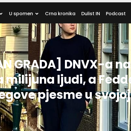
U spomen
Crna kronika
Dulist IN
Podcast
AN GRADA] DNVX-a na
 milijuna ljudi, a Fedd
jegove pjesme u svojoj