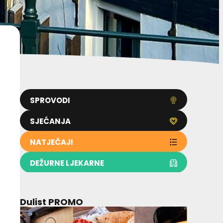
SPROVODI
SJEĆANJA
NATJEČAJI
DEŽURNE LJEKARNE
Dulist PROMO