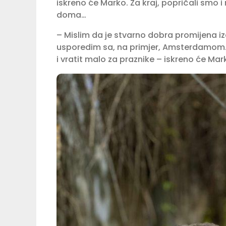
iskreno će Marko. Za kraj, popričali smo i 
doma…
– Mislim da je stvarno dobra promijena iz
usporedim sa, na primjer, Amsterdamom. 
i vratit malo za praznike – iskreno će Mar