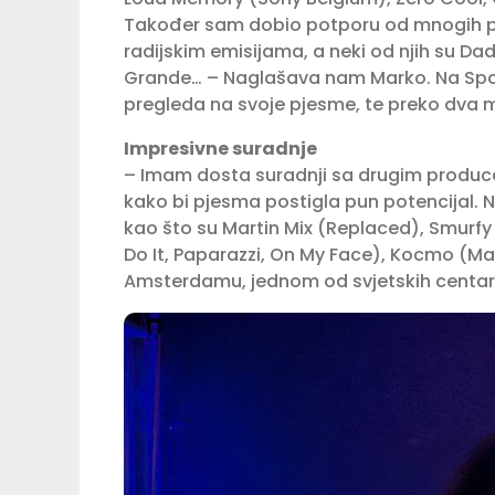
Također sam dobio potporu od mnogih poz
radijskim emisijama, a neki od njih su Dad
Grande… – Naglašava nam Marko. Na Spoti
pregleda na svoje pjesme, te preko dva mi
Impresivne suradnje
– Imam dosta suradnji sa drugim produce
kako bi pjesma postigla pun potencijal. 
kao što su Martin Mix (Replaced), Smurfy
Do It, Paparazzi, On My Face), Kocmo (Mad
Amsterdamu, jednom od svjetskih centar