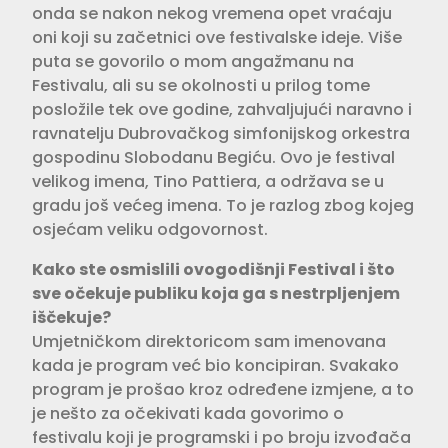
onda se nakon nekog vremena opet vraćaju
oni koji su začetnici ove festivalske ideje. Više
puta se govorilo o mom angažmanu na
Festivalu, ali su se okolnosti u prilog tome
posložile tek ove godine, zahvaljujući naravno i
ravnatelju Dubrovačkog simfonijskog orkestra
gospodinu Slobodanu Begiću. Ovo je festival
velikog imena, Tino Pattiera, a održava se u
gradu još većeg imena. To je razlog zbog kojeg
osjećam veliku odgovornost.
Kako ste osmislili ovogodišnji Festival i što
sve očekuje publiku koja ga s nestrpljenjem
iščekuje?
Umjetničkom direktoricom sam imenovana
kada je program već bio koncipiran. Svakako
program je prošao kroz određene izmjene, a to
je nešto za očekivati kada govorimo o
festivalu koji je programski i po broju izvođača