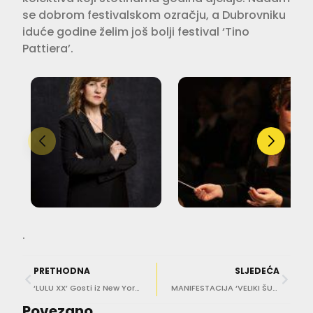
se dobrom festivalskom ozračju, a Dubrovniku
iduće godine želim još bolji festival ‘Tino
Pattiera’.
.
PRETHODNA
SLJEDEĆA
‘LULU XX’ Gosti iz New Yorka u KMD-u
MANIFESTACIJA ‘VELIKI ŠUŠUR’ Gradska glazba Dubrovnik gostovala je u Tivtu
Povezano