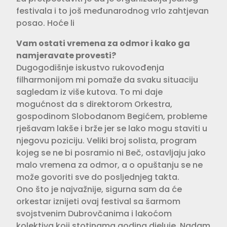
festivala i to još međunarodnog vrlo zahtjevan
posao. Hoće li
Vam ostati vremena za odmor i kako ga
namjeravate provesti?
Dugogodišnje iskustvo rukovođenja
filharmonijom mi pomaže da svaku situaciju
sagledam iz više kutova. To mi daje
mogućnost da s direktorom Orkestra,
gospodinom Slobodanom Begićem, probleme
rješavam lakše i brže jer se lako mogu staviti u
njegovu poziciju. Veliki broj solista, program
kojeg se ne bi posramio ni Beč, ostavljaju jako
malo vremena za odmor, a o opuštanju se ne
može govoriti sve do posljednjeg takta.
Ono što je najvažnije, sigurna sam da će
orkestar iznijeti ovaj festival sa šarmom
svojstvenim Dubrovčanima i lakoćom
kolektiva koji stotinama godina djeluje. Nadam