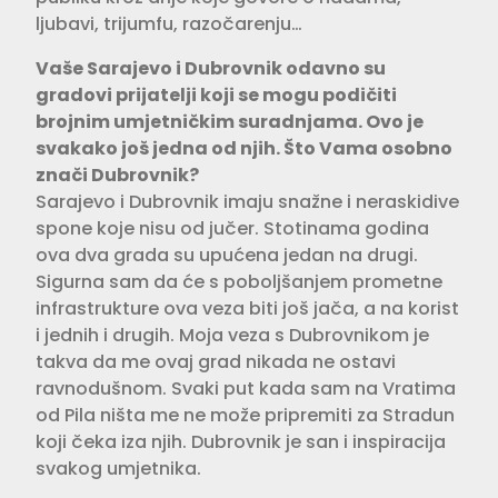
ljubavi, trijumfu, razočarenju…
Vaše Sarajevo i Dubrovnik odavno su
gradovi prijatelji koji se mogu podičiti
brojnim umjetničkim suradnjama. Ovo je
svakako još jedna od njih. Što Vama osobno
znači Dubrovnik?
Sarajevo i Dubrovnik imaju snažne i neraskidive
spone koje nisu od jučer. Stotinama godina
ova dva grada su upućena jedan na drugi.
Sigurna sam da će s poboljšanjem prometne
infrastrukture ova veza biti još jača, a na korist
i jednih i drugih. Moja veza s Dubrovnikom je
takva da me ovaj grad nikada ne ostavi
ravnodušnom. Svaki put kada sam na Vratima
od Pila ništa me ne može pripremiti za Stradun
koji čeka iza njih. Dubrovnik je san i inspiracija
svakog umjetnika.