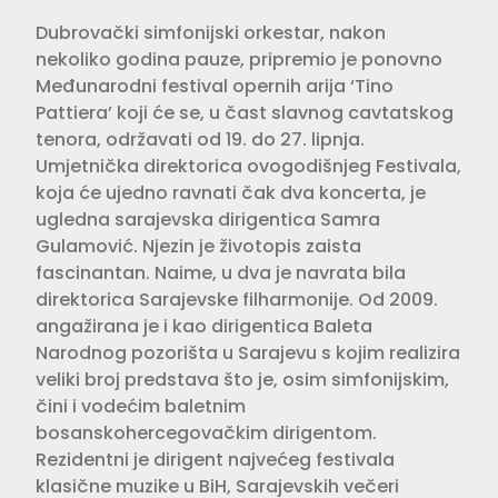
Dubrovački simfonijski orkestar, nakon
nekoliko godina pauze, pripremio je ponovno
Međunarodni festival opernih arija ‘Tino
Pattiera’ koji će se, u čast slavnog cavtatskog
tenora, održavati od 19. do 27. lipnja.
Umjetnička direktorica ovogodišnjeg Festivala,
koja će ujedno ravnati čak dva koncerta, je
ugledna sarajevska dirigentica Samra
Gulamović. Njezin je životopis zaista
fascinantan. Naime, u dva je navrata bila
direktorica Sarajevske filharmonije. Od 2009.
angažirana je i kao dirigentica Baleta
Narodnog pozorišta u Sarajevu s kojim realizira
veliki broj predstava što je, osim simfonijskim,
čini i vodećim baletnim
bosanskohercegovačkim dirigentom.
Rezidentni je dirigent najvećeg festivala
klasične muzike u BiH, Sarajevskih večeri