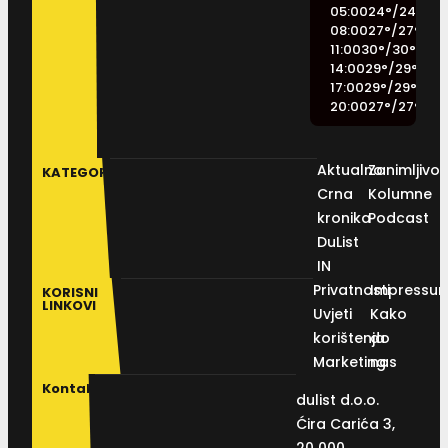
05:00
24
°
/
24
°
08:00
27
°
/
27
°
11:00
30
°
/
30
°
14:00
29
°
/
29
°
17:00
29
°
/
29
°
20:00
27
°
/
27
°
Aktualno
Zanimljivos
KATEGORIJE
Crna
Kolumne
kronika
Podcast
DuList
IN
Privatnosti
Impressu
KORISNI
LINKOVI
Uvjeti
Kako
korištenja
do
Marketing
nas
Kontakt
dulist d.o.o.
Ćira Carića 3,