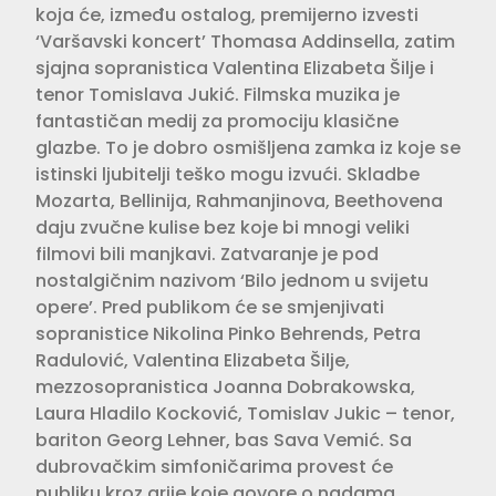
koja će, između ostalog, premijerno izvesti
‘Varšavski koncert’ Thomasa Addinsella, zatim
sjajna sopranistica Valentina Elizabeta Šilje i
tenor Tomislava Jukić. Filmska muzika je
fantastičan medij za promociju klasične
glazbe. To je dobro osmišljena zamka iz koje se
istinski ljubitelji teško mogu izvući. Skladbe
Mozarta, Bellinija, Rahmanjinova, Beethovena
daju zvučne kulise bez koje bi mnogi veliki
filmovi bili manjkavi. Zatvaranje je pod
nostalgičnim nazivom ‘Bilo jednom u svijetu
opere’. Pred publikom će se smjenjivati
sopranistice Nikolina Pinko Behrends, Petra
Radulović, Valentina Elizabeta Šilje,
mezzosopranistica Joanna Dobrakowska,
Laura Hladilo Kocković, Tomislav Jukic – tenor,
bariton Georg Lehner, bas Sava Vemić. Sa
dubrovačkim simfoničarima provest će
publiku kroz arije koje govore o nadama,