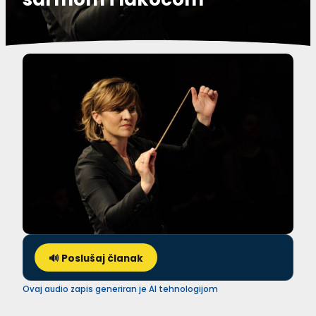
🔊 Poslušaj članak
Ovaj audio zapis generiran je AI tehnologijom