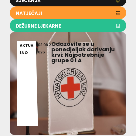
SJEĆANJA
NATJEČAJI
DEŽURNE LJEKARNE
Odazovite se u
08.08.2
AKTUA
ponedjeljak darivanju
026
LNO
krvi: Najpotrebnije
grupe 0 i A