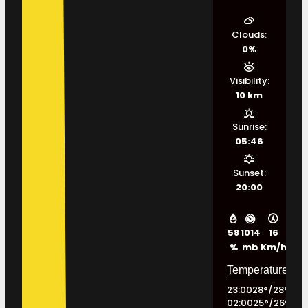
Clouds:
0%
Visibility:
10 km
Sunrise:
05:46
Sunset:
20:00
58
1014
16
%
mb
Km/h
23:00
28
°
/
28
°
02:00
25
°
/
26
°