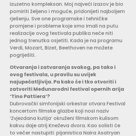
izuzetno kompleksan. Moj najveći izazov je bio
pomiriti željeno i moguće, pridonijeti najboljem
rješenju. Sve one programske i tehničke
promjene i probleme koje smo imali na putu
realizacije ovog festivala publika neće niti
jednog trenutka osjetiti. Kada je na programu
Verdi, Mozart, Bizet, Beethoven ne možete
pogriješiti.
Otvaranja i zatvaranja svakog, pa tako i
ovog festivala, u pravilu su uvijek
najupečatljivija. Pa kako će i tko otvoriti i
zatvoriti Međunarodni festival opernih arija
‘Tino Pattiera’?
Dubrovački simfonijski orkestar otvara Festival
koncertom filmske glazbe koji nosi naziv
‘Zvjezdana kutija’ okruženi filmskom kulisom
kakvu daje atrij Kneževa dvora. Kao solisti će
to večer nastupiti: pijanistica Naira Asatryan