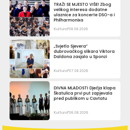
TRAŽI SE MJESTO VIŠE! Zbog
velikog interesa dodatne
ulaznice za koncerte DSO-a i
Philharmonixa
Kultura
08.08.2026
„Svjetlo Sjevera“
dubrovačkog slikara Viktora
Daldona zasjalo u Sponzi
Kultura
07.08.2026
DIVNA MLADOSTI Dječja klapa
Škatulica prvi put zapjevala
pred publikom u Cavtatu
Kultura
06.08.2026