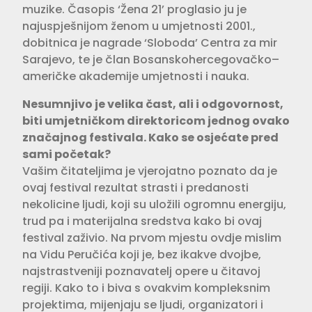
muzike. Časopis ‘Žena 21’ proglasio ju je
najuspješnijom ženom u umjetnosti 2001.,
dobitnica je nagrade ‘Sloboda’ Centra za mir
Sarajevo, te je član Bosanskohercegovačko–
američke akademije umjetnosti i nauka.
Nesumnjivo je velika čast, ali i odgovornost,
biti umjetničkom direktoricom jednog ovako
značajnog festivala. Kako se osjećate pred
sami početak?
Vašim čitateljima je vjerojatno poznato da je
ovaj festival rezultat strasti i predanosti
nekolicine ljudi, koji su uložili ogromnu energiju,
trud pa i materijalna sredstva kako bi ovaj
festival zaživio. Na prvom mjestu ovdje mislim
na Vidu Peručića koji je, bez ikakve dvojbe,
najstrastveniji poznavatelj opere u čitavoj
regiji. Kako to i biva s ovakvim kompleksnim
projektima, mijenjaju se ljudi, organizatori i