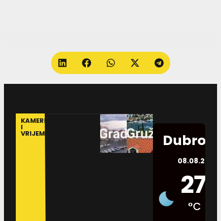
KAMERE
I
VRIJEME
Dubrovn
08.08.2026.
27
°C