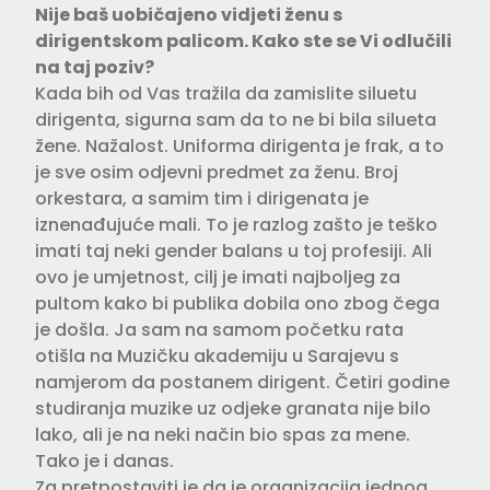
Nije baš uobičajeno vidjeti ženu s
dirigentskom palicom. Kako ste se Vi odlučili
na taj poziv?
Kada bih od Vas tražila da zamislite siluetu
dirigenta, sigurna sam da to ne bi bila silueta
žene. Nažalost. Uniforma dirigenta je frak, a to
je sve osim odjevni predmet za ženu. Broj
orkestara, a samim tim i dirigenata je
iznenađujuće mali. To je razlog zašto je teško
imati taj neki gender balans u toj profesiji. Ali
ovo je umjetnost, cilj je imati najboljeg za
pultom kako bi publika dobila ono zbog čega
je došla. Ja sam na samom početku rata
otišla na Muzičku akademiju u Sarajevu s
namjerom da postanem dirigent. Četiri godine
studiranja muzike uz odjeke granata nije bilo
lako, ali je na neki način bio spas za mene.
Tako je i danas.
Za pretpostaviti je da je organizacija jednog