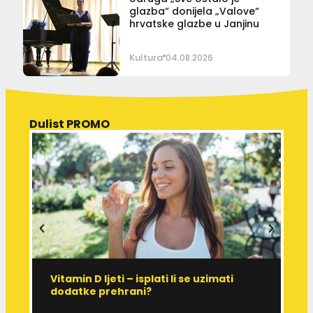
glazba“ donijela „Valove“
hrvatske glazbe u Janjinu
Kultura
04.08.2026
Dulist PROMO
Vitamin D ljeti – isplati li se uzimati
I
dodatke prehrani?
J
p