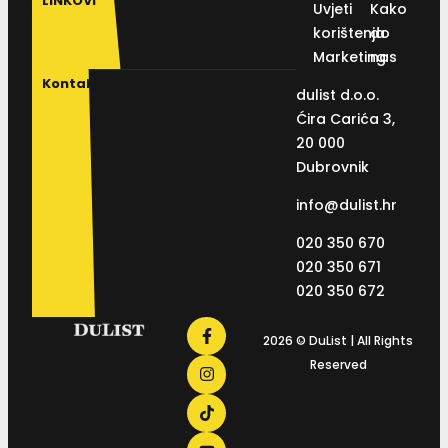
LINKOVI
Uvjeti
Kako
korištenja
do
Marketing
nas
Kontakt
dulist d.o.o.
Ćira Carića 3,
20 000
Dubrovnik
info@dulist.hr
020 350 670
020 350 671
020 350 672
2026 © DuList | All Rights
Reserved