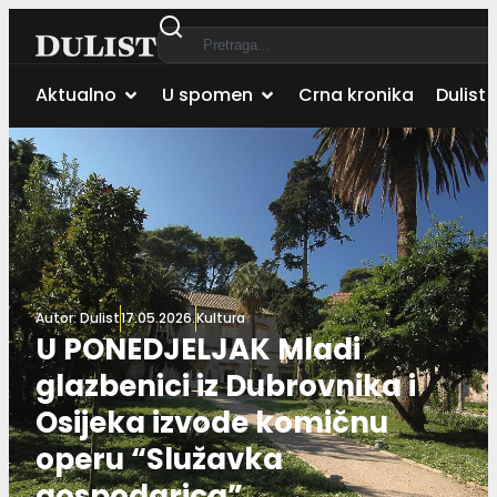
Aktualno
U spomen
Crna kronika
Dulist 
Autor:
Dulist
17.05.2026.
Kultura
U PONEDJELJAK Mladi
glazbenici iz Dubrovnika i
Osijeka izvode komičnu
operu “Služavka
gospodarica”