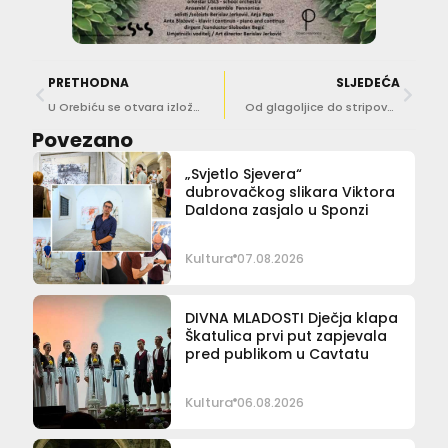
PRETHODNA
SLJEDEĆA
U Orebiću se otvara izložba ‘Između oluje i tinte – baština pomoraca’
Od glagoljice do stripova: Učenici predstavljaju digitalne projekte o hrvatskoj baštini
Povezano
„Svjetlo Sjevera“
dubrovačkog slikara Viktora
Daldona zasjalo u Sponzi
Kultura
07.08.2026
DIVNA MLADOSTI Dječja klapa
Škatulica prvi put zapjevala
pred publikom u Cavtatu
Kultura
06.08.2026