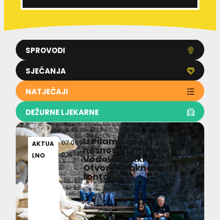
SPROVODI
SJEĆANJA
NATJEČAJI
DEŽURNE LJEKARNE
U Pilama se širi
07.08.2
AKTUA
nesnosan smrad,
026
LNO
Vodovod otkrio razlog:
Otvoreno okno kod
fontane