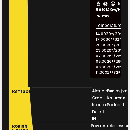
6
50
1012
Km/h
%
mb
14:00
30
°
/
30
°
17:00
30
°
/
32
°
20:00
30
°
/
30
°
23:00
26
°
/
26
°
02:00
26
°
/
26
°
05:00
26
°
/
26
°
08:00
29
°
/
29
°
11:00
32
°
/
32
°
Aktualno
Zanimljivos
KATEGORIJE
Crna
Kolumne
kronika
Podcast
DuList
IN
Privatnosti
Impressu
KORISNI