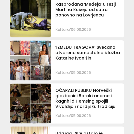
Rasprodana ‘Medeja’ u režiji
Martina Kušeja od sutra
ponovno na Lovrjencu
Kultura
06.08.2026
‘IZMEĐU TRAGOVA’ Svečano
otvorena samostalna izložba
Katarine Ivanišin
Kultura
05.08.2026
OČARALI PUBLIKU Norveški
glazbenici Barokkanerne i
Ragnhild Hemsing spojili
Vivaldija i nordijsku tradiciju
Kultura
05.08.2026
Udruga „Sve ostalo je