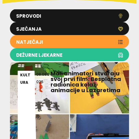
SPROVODI
SJEĆANJA
NATJEČAJI
DEŽURNE LJEKARNE
Mali animatori stvaraju
08.08.2
KULT
svoj prvi film: Besplatna
026
URA
radionica kolaž
animacije u Lazaretima