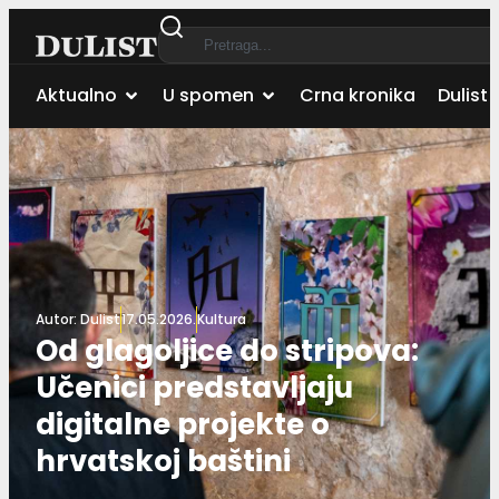
Aktualno
U spomen
Crna kronika
Dulist 
Autor:
Dulist
17.05.2026.
Kultura
Od glagoljice do stripova:
Učenici predstavljaju
digitalne projekte o
hrvatskoj baštini