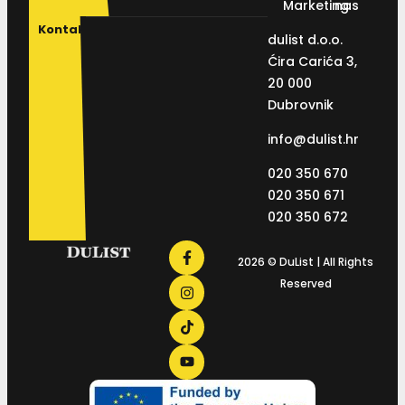
Marketing
nas
Kontakt
dulist d.o.o.
Ćira Carića 3,
20 000
Dubrovnik
info@dulist.hr
020 350 670
020 350 671
020 350 672
2026 © DuList | All Rights
Reserved