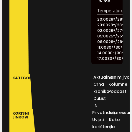
%
mb
20:00
28
°
/
28
°
23:00
28
°
/
28
°
02:00
26
°
/
27
°
05:00
25
°
/
25
°
08:00
28
°
/
28
°
11:00
30
°
/
30
°
14:00
30
°
/
30
°
17:00
30
°
/
30
°
Aktualno
Zanimljivos
KATEGORIJE
Crna
Kolumne
kronika
Podcast
DuList
IN
Privatnosti
Impressu
KORISNI
LINKOVI
Uvjeti
Kako
korištenja
do