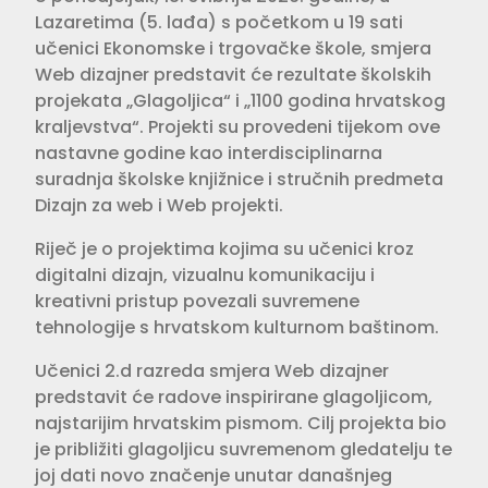
Lazaretima (5. lađa) s početkom u 19 sati
učenici Ekonomske i trgovačke škole, smjera
Web dizajner predstavit će rezultate školskih
projekata „Glagoljica“ i „1100 godina hrvatskog
kraljevstva“. Projekti su provedeni tijekom ove
nastavne godine kao interdisciplinarna
suradnja školske knjižnice i stručnih predmeta
Dizajn za web i Web projekti.
Riječ je o projektima kojima su učenici kroz
digitalni dizajn, vizualnu komunikaciju i
kreativni pristup povezali suvremene
tehnologije s hrvatskom kulturnom baštinom.
Učenici 2.d razreda smjera Web dizajner
predstavit će radove inspirirane glagoljicom,
najstarijim hrvatskim pismom. Cilj projekta bio
je približiti glagoljicu suvremenom gledatelju te
joj dati novo značenje unutar današnjeg