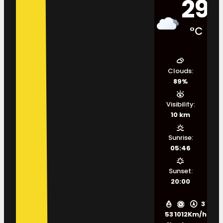
29
°C
Clouds:
89%
Visibility:
10 km
Sunrise:
05:46
Sunset:
20:00
3
53
1012
Km/h