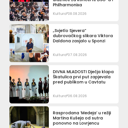
Philharmonixa
Kultura
08.08.2026
„Svjetlo Sjevera“
dubrovačkog slikara Viktora
Daldona zasjalo u Sponzi
Kultura
07.08.2026
DIVNA MLADOSTI Dječja klapa
Škatulica prvi put zapjevala
pred publikom u Cavtatu
Kultura
06.08.2026
Rasprodana ‘Medeja’ u režiji
Martina Kušeja od sutra
ponovno na Lovrjencu