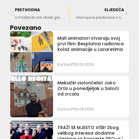
PRETHODNA
SLJEDEĆA
U PONEDJELJAK Mladi glazbenici iz Dubrovnika i Osijeka izvode komičnu operu “Služavka gospodarica”
Gostujuća predstava o tajnom životu slavnog slikara Salvadora Dalija
Povezano
Mali animatori stvaraju svoj
prvi film: Besplatna radionica
kolaž animacije u Lazaretima
Kultura
08.08.2026
Meksički violončelist Jairo
Ortiz u ponedjeljak u Saloči
od zrcala
Kultura
08.08.2026
TRAŽI SE MJESTO VIŠE! Zbog
velikog interesa dodatne
ulaznice za koncerte DSO-a i