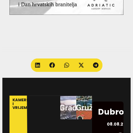
KAMERE
I
VRIJEME
Dubrovn
08.08.2026.