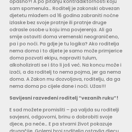
opasno?! A po pitanju kontradiktornosti koju
sam spomenula… Roditelj je zakonski obvezan
djetetu mlađem od 16 godina zabraniti noćne
izlaske bez svoje pratnje ili pratnje druge
odrasle osobe u koju ima povjerenja. Ali ga
smije ostaviti doma vremenski neograničeno,
pa i po noći. Pa gdje je tu logika? Ako roditelja
nema doma i to dijete je samo može primjerice
doma pozvati ekipu, napraviti tulum,
alkoholizirati se i što li još već. Na koncu može i
izaći, a da roditelj to nema pojma, jer ga nema
doma. A Zakon mu dozvoljava, roditelju, da ga
nema doma po cijele dane i noći. Užas!!!
Savijesni razvedeni roditelj “vezanih ruku”!
E sad možete promisliti – pa valjda su roditelji
savjesni, odgovorni, brinu o dobrobiti svoje
djece, pa neće… E pa stvarni život pokazuje
drugačije. Golemi broj roditelja ostavlja djecu