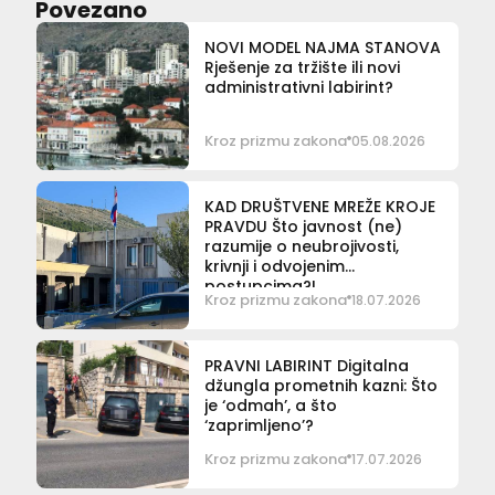
Povezano
NOVI MODEL NAJMA STANOVA
Rješenje za tržište ili novi
administrativni labirint?
Kroz prizmu zakona
05.08.2026
KAD DRUŠTVENE MREŽE KROJE
PRAVDU Što javnost (ne)
razumije o neubrojivosti,
krivnji i odvojenim
postupcima?!
Kroz prizmu zakona
18.07.2026
PRAVNI LABIRINT Digitalna
džungla prometnih kazni: Što
je ‘odmah’, a što
‘zaprimljeno’?
Kroz prizmu zakona
17.07.2026