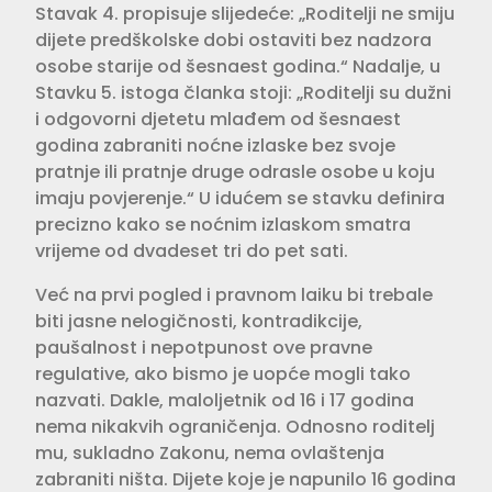
Stavak 4. propisuje slijedeće: „Roditelji ne smiju
dijete predškolske dobi ostaviti bez nadzora
osobe starije od šesnaest godina.“ Nadalje, u
Stavku 5. istoga članka stoji: „Roditelji su dužni
i odgovorni djetetu mlađem od šesnaest
godina zabraniti noćne izlaske bez svoje
pratnje ili pratnje druge odrasle osobe u koju
imaju povjerenje.“ U idućem se stavku definira
precizno kako se noćnim izlaskom smatra
vrijeme od dvadeset tri do pet sati.
Već na prvi pogled i pravnom laiku bi trebale
biti jasne nelogičnosti, kontradikcije,
paušalnost i nepotpunost ove pravne
regulative, ako bismo je uopće mogli tako
nazvati. Dakle, maloljetnik od 16 i 17 godina
nema nikakvih ograničenja. Odnosno roditelj
mu, sukladno Zakonu, nema ovlaštenja
zabraniti ništa. Dijete koje je napunilo 16 godina