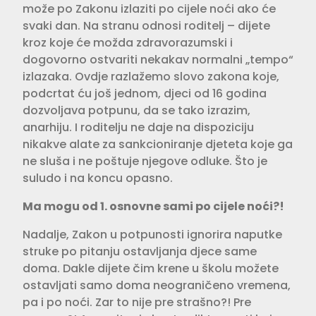
može po Zakonu izlaziti po cijele noći ako će
svaki dan. Na stranu odnosi roditelj – dijete
kroz koje će možda zdravorazumski i
dogovorno ostvariti nekakav normalni „tempo“
izlazaka. Ovdje razlažemo slovo zakona koje,
podcrtat ću još jednom, djeci od 16 godina
dozvoljava potpunu, da se tako izrazim,
anarhiju. I roditelju ne daje na dispoziciju
nikakve alate za sankcioniranje djeteta koje ga
ne sluša i ne poštuje njegove odluke. Što je
suludo i na koncu opasno.
Ma mogu od 1. osnovne sami po cijele noći?!
Nadalje, Zakon u potpunosti ignorira naputke
struke po pitanju ostavljanja djece same
doma. Dakle dijete čim krene u školu možete
ostavljati samo doma neograničeno vremena,
pa i po noći. Zar to nije pre strašno?! Pre