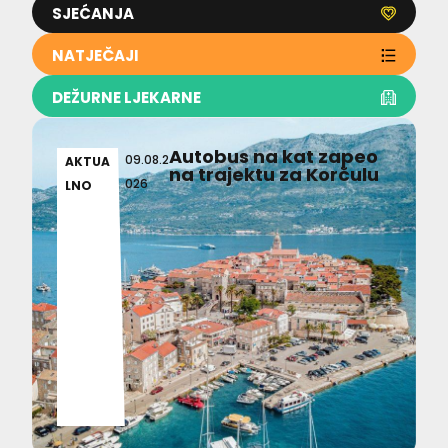
SJEĆANJA
NATJEČAJI
DEŽURNE LJEKARNE
Autobus na kat zapeo
09.08.2
AKTUA
na trajektu za Korčulu
026
LNO