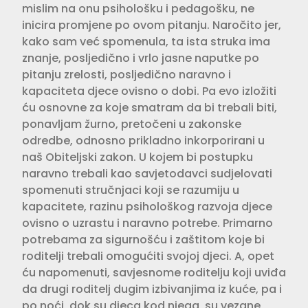
mislim na onu psihološku i pedagošku, ne
inicira promjene po ovom pitanju. Naročito jer,
kako sam već spomenula, ta ista struka ima
znanje, posljedično i vrlo jasne naputke po
pitanju zrelosti, posljedično naravno i
kapaciteta djece ovisno o dobi. Pa evo izložiti
ću osnovne za koje smatram da bi trebali biti,
ponavljam žurno, pretočeni u zakonske
odredbe, odnosno prikladno inkorporirani u
naš Obiteljski zakon. U kojem bi postupku
naravno trebali kao savjetodavci sudjelovati
spomenuti stručnjaci koji se razumiju u
kapacitete, razinu psihološkog razvoja djece
ovisno o uzrastu i naravno potrebe. Primarno
potrebama za sigurnošću i zaštitom koje bi
roditelji trebali omogućiti svojoj djeci. A, opet
ću napomenuti, savjesnome roditelju koji uviđa
da drugi roditelj dugim izbivanjima iz kuće, pa i
po noći, dok su djeca kod njega, su vezane