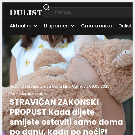
Aktualno
U spomen
Crna kronika
Dulist 
Autor:
Doktorica prava Ivana Mijić Vulinović
09.05.2026.
Kroz prizmu zakona
STRAVIČAN ZAKONSKI
PROPUST Kada dijete
smijete ostaviti samo doma
po danu, kada po noći?!