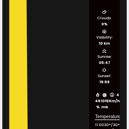
Clouds:
0%
Visibility:
10 km
Sunrise:
05:47
Sunset:
19:58
4
46
1015
Km/h
%
mb
11:00
30
°
/
30
°