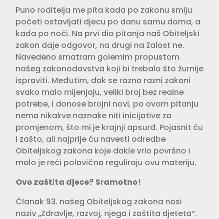
Puno roditelja me pita kada po zakonu smiju
početi ostavljati djecu po danu samu doma, a
kada po noći. Na prvi dio pitanja naš Obiteljski
zakon daje odgovor, na drugi na žalost ne.
Navedeno smatram golemim propustom
našeg zakonodavstva koji bi trebalo što žurnije
ispraviti. Međutim, dok se razno razni zakoni
svako malo mijenjaju, veliki broj bez realne
potrebe, i donose brojni novi, po ovom pitanju
nema nikakve naznake niti inicijative za
promjenom, što mi je krajnji apsurd. Pojasnit ću
i zašto, ali najprije ću navesti odredbe
Obiteljskog zakona koje dakle vrlo površno i
malo je reći polovično reguliraju ovu materiju.
Ovo zaštita djece?
Sramotno!
Članak 93. našeg Obiteljskog zakona nosi
naziv „Zdravlje, razvoj, njega i zaštita djeteta“.