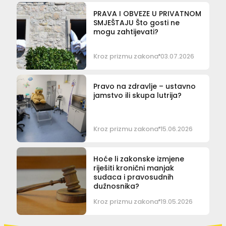
PRAVA I OBVEZE U PRIVATNOM
SMJEŠTAJU Što gosti ne
mogu zahtijevati?
Kroz prizmu zakona
03.07.2026
Pravo na zdravlje – ustavno
jamstvo ili skupa lutrija?
Kroz prizmu zakona
15.06.2026
Hoće li zakonske izmjene
riješiti kronični manjak
sudaca i pravosudnih
dužnosnika?
Kroz prizmu zakona
19.05.2026