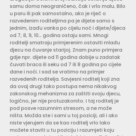
samu doma neograničeno, čak i vrlo malu. Bilo
u paru ili pak samostalno, ako je riječ o
razvedenim roditeljima pa je dijete samo s
jednim, izađu vanka po cijelu noć i dijete/djeca
od 7, 8, 9, 10… godina ostaju sami. Mnogi
roditelji smatraju primjerenim ostaviti mlađu
djecu na čuvanje starijoj. Znam puno primjera
gdje npr. dijete od 11 godina dobije u zadatak
čuvati braca ili seku od 7 ili 8 godina po cijele
dane i noći. I sad se vratimo na primjer
razvedenih roditelja. Savjesni roditelj koji zna
da ovaj drugi tako postupa nema nikakvog
zakonskog mehanizma za zaštiti svoju djecu,
logično, jer nije protuzakonito. I taj roditelj je
pod posve razumnim stresom, a ne može
ništa. Možda ste i sami u toj poziciji, ali i ako
niste vjerujem da se kao roditelj vrlo lako
možete staviti u tu poziciju i razumjeti koju