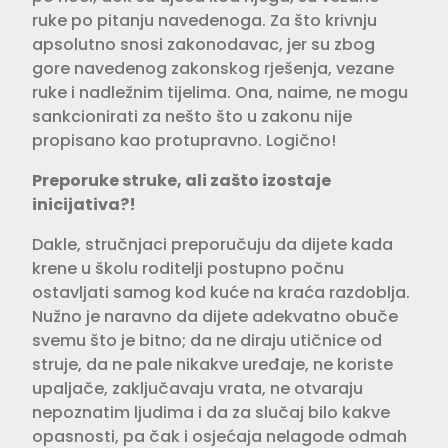
ruke po pitanju navedenoga. Za što krivnju
apsolutno snosi zakonodavac, jer su zbog
gore navedenog zakonskog rješenja, vezane
ruke i nadležnim tijelima. Ona, naime, ne mogu
sankcionirati za nešto što u zakonu nije
propisano kao protupravno. Logično!
Preporuke struke, ali zašto izostaje
inicijativa?!
Dakle, stručnjaci preporučuju da dijete kada
krene u školu roditelji postupno počnu
ostavljati samog kod kuće na kraća razdoblja.
Nužno je naravno da dijete adekvatno obuče
svemu što je bitno; da ne diraju utičnice od
struje, da ne pale nikakve uređaje, ne koriste
upaljače, zaključavaju vrata, ne otvaraju
nepoznatim ljudima i da za slučaj bilo kakve
opasnosti, pa čak i osjećaja nelagode odmah