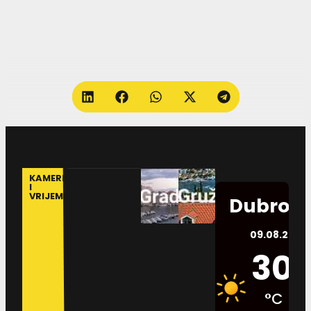
KAMERE
I
VRIJEME
Dubrovn
09.08.2026.
30
°C