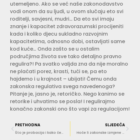
utemeljeno. Ako se već naše zakonodavstvo
vodi onom da su ljudi, u ovom slučaju eto svi
roditelji, savjesni, mudri… Da eto svi imaju
znanje i kapacitet zdravorazumski procijeniti
kada i koliko djecu sukladno razvojnim
kapacitetima, odnosno dobi, ostavljati same
kod kuće… Onda zašto se u ostalim
područjima života sve tako detaljno pravno
regulira?! Pa svatko valjda zna da nije moralno
ne plaćati porez, krasti, tući se, pa eto
hajdemo i u krajnost – ubijati! Čemu onda
zakonska regulativa svega navedenoga?
Pitanje je, jasno je, retoričko. Nego kanimo se
retorike i uhvatimo se posla! I regulirajmo
konačno zakonski ono što vapi za regulacijom!
PRETHODNA
SLJEDEĆA
Što je probacija i kako će se unaprijediti digitalizacijom?
Hoće li zakonske izmjene riješiti kronični manjak sudaca i pravosudnih dužnosnika?