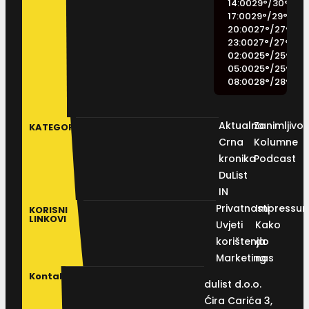
14:00
29
°
/
30
°
17:00
29
°
/
29
°
20:00
27
°
/
27
°
23:00
27
°
/
27
°
02:00
25
°
/
25
°
05:00
25
°
/
25
°
08:00
28
°
/
28
°
Aktualno
Zanimljivos
KATEGORIJE
Crna
Kolumne
kronika
Podcast
DuList
IN
Privatnosti
Impressu
KORISNI
LINKOVI
Uvjeti
Kako
korištenja
do
Marketing
nas
Kontakt
dulist d.o.o.
Ćira Carića 3,