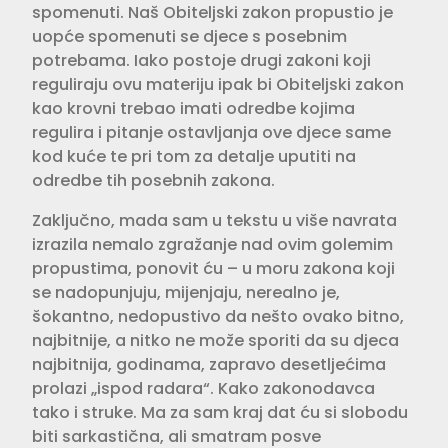
spomenuti. Naš Obiteljski zakon propustio je
uopće spomenuti se djece s posebnim
potrebama. Iako postoje drugi zakoni koji
reguliraju ovu materiju ipak bi Obiteljski zakon
kao krovni trebao imati odredbe kojima
regulira i pitanje ostavljanja ove djece same
kod kuće te pri tom za detalje uputiti na
odredbe tih posebnih zakona.
Zaključno, mada sam u tekstu u više navrata
izrazila nemalo zgražanje nad ovim golemim
propustima, ponovit ću – u moru zakona koji
se nadopunjuju, mijenjaju, nerealno je,
šokantno, nedopustivo da nešto ovako bitno,
najbitnije, a nitko ne može sporiti da su djeca
najbitnija, godinama, zapravo desetljećima
prolazi „ispod radara“. Kako zakonodavca
tako i struke. Ma za sam kraj dat ću si slobodu
biti sarkastična, ali smatram posve