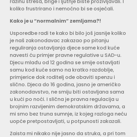
razinu stresa, brige i ljutnje biste proživljavali. I
koliko frustrirano i nemoćno bi se osjećali.
Kako je u “normalnim” zemljama?!
Usporedbe radi te kako bi bilo još jasnije koliko
je naš zakonodavac zakazao po pitanju
reguliranja ostavljanja djece same kod kuće
navesti ću primjer pravne regulative u SAD-u.
Djecu mlađu od 12 godina se smije ostavljati
samu kod kuće samo na kratko razdoblje,
primjerice dok roditelj ode obaviti spenzu i
slično. Djeca do 16 godina, jasno je američko
zakonodavstvo, ne smiju biti ostavljana sama
u kući po noći. I slična je pravna regulacija u
brojnim razvijenim demokratskim državama, a
mi smo bez truna sumnje, iz kojeg razloga neću
uopće pretpostavljati, u potpunosti zakazali.
Zaista mi nikako nije jasno da struka, a pri tom