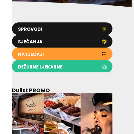
SPROVODI
SJEĆANJA
NATJEČAJI
DEŽURNE LJEKARNE
Dulist PROMO