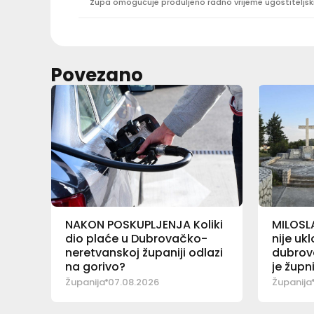
Povezano
NAKON POSKUPLJENJA Koliki
MILOSL
dio plaće u Dubrovačko-
nije uk
neretvanskoj županiji odlazi
dubrov
na gorivo?
je župn
Županija
07.08.2026
Županija