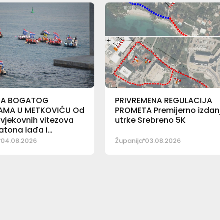
NA BOGATOG
PRIVREMENA REGULACIJA
AMA U METKOVIĆU Od
PROMETA Premijerno izdan
vjekovnih vitezova
utrke Srebreno 5K
atona lađa i
ačke fešte
04.08.2026
Županija
03.08.2026