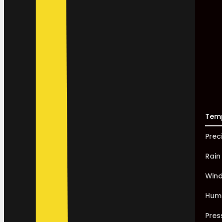
Tem
Prec
Rain
Win
Humi
Pres