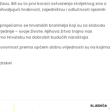
avu. Bili su to prvi koraci ostvarenja stoljetnog sna o
valjujući hrabrosti, zajedništvu i odlučnosti njezinih
isjećamo se hrvatskih branitelja koji su za slobodu
ednije – svoje živote. Njihova žrtva trajno nas
mo Hrvatsku na dobrobit budućih naraštaja.
govornost prema općem dobru vrijednosti su na kojima
atske!
SLJEDEĆA