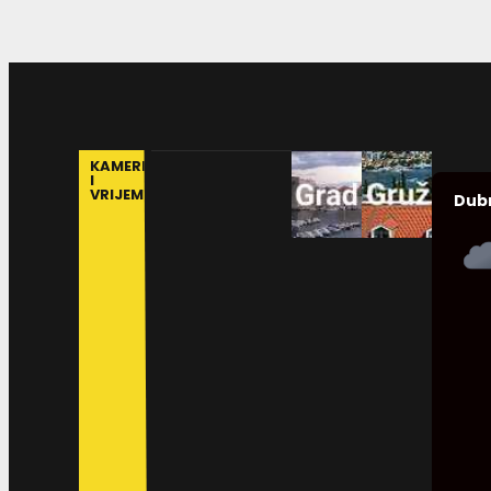
KAMERE
I
VRIJEME
Dub