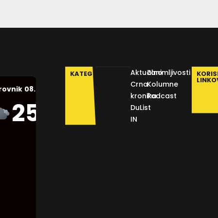
Aktualno
Zanimljivosti
KATEGORIJE
KORIS
LINKO
Crna
Kolumne
08.08.2026.
rovnik
kronika
Podcast
Humidity:
25
°C
DuList
45 %
IN
Pressure:
1012 mb
Wind:
16
Km/h
Clouds:
75%