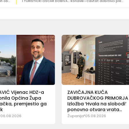
Župa omogućuje produljeno radno vrijeme ugostiteljskih objekata tijekom Svjetskog prvenstva
I TURISTIČKI OSCAR DOBIVA… Konavle i Cavtat dobitnici prestižne ‘Zlatne jabuke’
AVIĆ Vijenac HDZ-a
ZAVIČAJNA KUĆA
lonila Općina Župa
DUBROVAČKOG PRIMORJA
ačka, premjestio ga
Izložba ‘Hvala na slobodi’
ik
ponovno otvara vrata
posjetiteljima
06.08.2026
Županija
05.08.2026