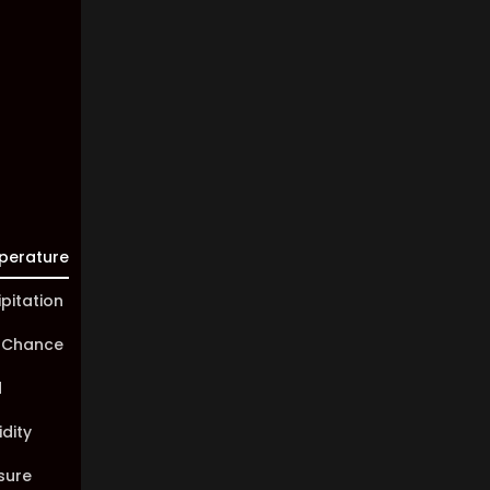
Visibility:
10 km
Sunrise:
05:46
Sunset:
20:00
perature
ipitation
 Chance
d
dity
sure