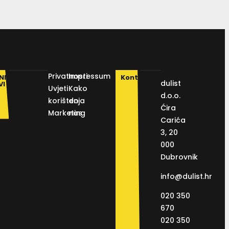
Privatnosti
Impressum
NI
Kontakt
dulist
VI
Uvjeti
Kako
d.o.o.
korištenja
do
Ćira
Marketing
nas
Carića
3, 20
000
Dubrovnik
info@dulist.hr
020 350
670
020 350