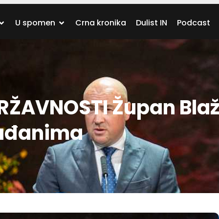
U spomen
Crna kronika
Dulist IN
Podcast
ŽAVNOSTI Župan Blaž
rađanima