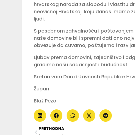
hrvatskog naroda za slobodu i vlastitu drž
neovisnoj Hrvatskoj, koju danas imamo zah
ljudi.
S posebnom zahvalnošću i poštovanjem pr
naše domovine bili spremni dati ono najvrj
obvezuje da čuvamo, poštujemo i razvija
Ljubav prema domovini, zajedništvo i od
gradimo našu sadašnjost i budućnost.
Sretan vam Dan državnosti Republike Hrv
Župan
Blaž Pezo
PRETHODNA