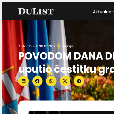
Aktualno
Autor:
Dulist
30.05.2026.
Županija
POVODOM DANA DR
uputio čestitku g