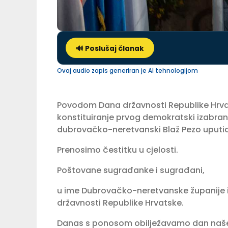
🔊 Poslušaj članak
Ovaj audio zapis generiran je AI tehnologijom
Povodom Dana državnosti Republike Hrvats
konstituiranje prvog demokratski izabra
dubrovačko-neretvanski Blaž Pezo uputio
Prenosimo čestitku u cjelosti.
Poštovane sugrađanke i sugrađani,
u ime Dubrovačko-neretvanske županije 
državnosti Republike Hrvatske.
Danas s ponosom obilježavamo dan naše 