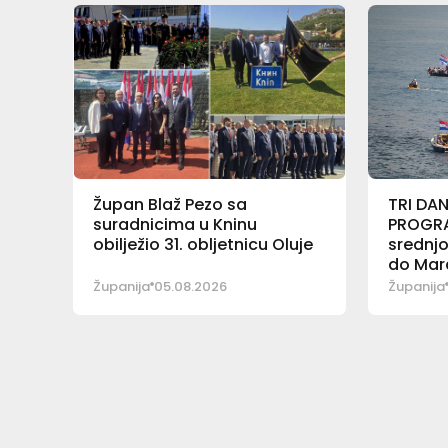
Župan Blaž Pezo sa
TRI DA
suradnicima u Kninu
PROGR
obilježio 31. obljetnicu Oluje
srednjo
do Mar
Jerkov
Županija
05.08.2026
Županija