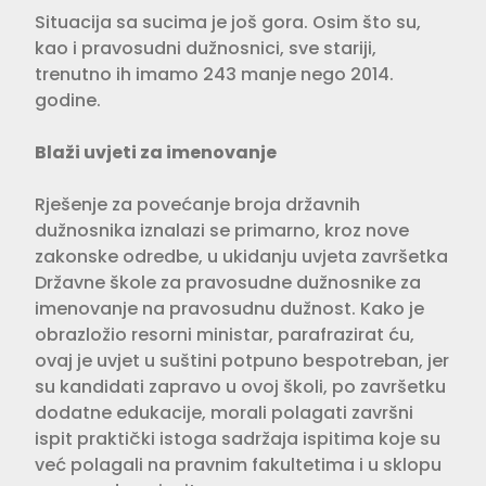
Situacija sa sucima je još gora. Osim što su,
kao i pravosudni dužnosnici, sve stariji,
trenutno ih imamo 243 manje nego 2014.
godine.
Blaži uvjeti za imenovanje
Rješenje za povećanje broja državnih
dužnosnika iznalazi se primarno, kroz nove
zakonske odredbe, u ukidanju uvjeta završetka
Državne škole za pravosudne dužnosnike za
imenovanje na pravosudnu dužnost. Kako je
obrazložio resorni ministar, parafrazirat ću,
ovaj je uvjet u suštini potpuno bespotreban, jer
su kandidati zapravo u ovoj školi, po završetku
dodatne edukacije, morali polagati završni
ispit praktički istoga sadržaja ispitima koje su
već polagali na pravnim fakultetima i u sklopu