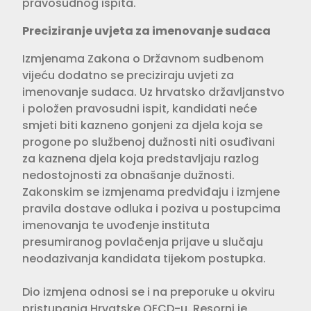
pravosudnog ispita.
Preciziranje uvjeta za imenovanje sudaca
Izmjenama Zakona o Državnom sudbenom
vijeću dodatno se preciziraju uvjeti za
imenovanje sudaca. Uz hrvatsko državljanstvo
i položen pravosudni ispit, kandidati neće
smjeti biti kazneno gonjeni za djela koja se
progone po službenoj dužnosti niti osuđivani
za kaznena djela koja predstavljaju razlog
nedostojnosti za obnašanje dužnosti.
Zakonskim se izmjenama predviđaju i izmjene
pravila dostave odluka i poziva u postupcima
imenovanja te uvođenje instituta
presumiranog povlačenja prijave u slučaju
neodazivanja kandidata tijekom postupka.
Dio izmjena odnosi se i na preporuke u okviru
pristupanja Hrvatske OECD-u. Resorni je