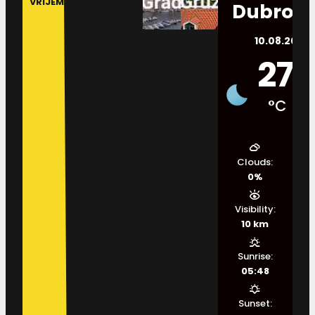
VRIJEME
Dubrovn
10.08.2026.
27
°C
Clouds:
0%
Visibility:
10 km
Sunrise:
05:48
Sunset: