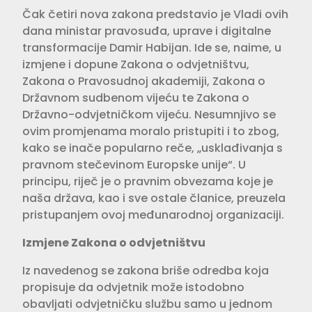
Čak četiri nova zakona predstavio je Vladi ovih
dana ministar pravosuđa, uprave i digitalne
transformacije Damir Habijan. Ide se, naime, u
izmjene i dopune Zakona o odvjetništvu,
Zakona o Pravosudnoj akademiji, Zakona o
Državnom sudbenom vijeću te Zakona o
Državno-odvjetničkom vijeću. Nesumnjivo se
ovim promjenama moralo pristupiti i to zbog,
kako se inače popularno reče, „usklađivanja s
pravnom stečevinom Europske unije“. U
principu, riječ je o pravnim obvezama koje je
naša država, kao i sve ostale članice, preuzela
pristupanjem ovoj međunarodnoj organizaciji.
Izmjene Zakona o odvjetništvu
Iz navedenog se zakona briše odredba koja
propisuje da odvjetnik može istodobno
obavljati odvjetničku službu samo u jednom