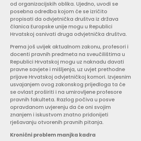
od organizacijskih oblika. Ujedno, uvodi se
posebna odredba kojom će se izričito
propisati da odvjetnička društva iz država
članica Europske unije mogu u Republici
Hrvatskoj osnivati druga odvjetnička društva.
Prema još uvijek aktualnom zakonu, profesori i
docenti pravnih predmeta na sveučilištima u
Republici Hrvatskoj mogu uz naknadu davati
pravne savjete i mišljenja, uz uvjet prethodne
prijave Hrvatskoj odvjetničkoj komori. Izvjesnim
usvajanjem ovog zakonskog prijedloga ta će
se ovlast proširiti i na umirovljene profesore
pravnih fakulteta. Razlog počiva u posve
opravdanom uvjerenju da će oni svojim
znanjem i iskustvom znatno pridonijeti
rješavanju otvorenih pravnih pitanja.
Kronični problem manjka kadra