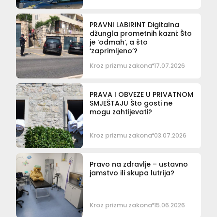
PRAVNI LABIRINT Digitalna
džungla prometnih kazni: Što
je ‘odmah’, a što
‘zaprimljeno’?
Kroz prizmu zakona
17.07.2026
PRAVA I OBVEZE U PRIVATNOM
SMJEŠTAJU Što gosti ne
mogu zahtijevati?
Kroz prizmu zakona
03.07.2026
Pravo na zdravlje – ustavno
jamstvo ili skupa lutrija?
Kroz prizmu zakona
15.06.2026