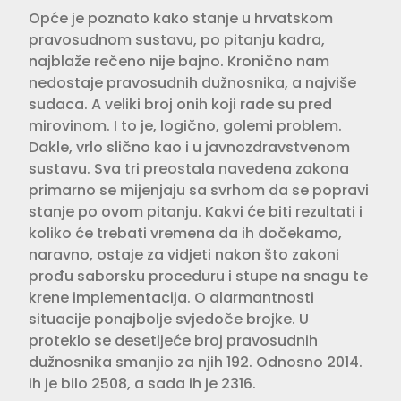
Opće je poznato kako stanje u hrvatskom
pravosudnom sustavu, po pitanju kadra,
najblaže rečeno nije bajno. Kronično nam
nedostaje pravosudnih dužnosnika, a najviše
sudaca. A veliki broj onih koji rade su pred
mirovinom. I to je, logično, golemi problem.
Dakle, vrlo slično kao i u javnozdravstvenom
sustavu. Sva tri preostala navedena zakona
primarno se mijenjaju sa svrhom da se popravi
stanje po ovom pitanju. Kakvi će biti rezultati i
koliko će trebati vremena da ih dočekamo,
naravno, ostaje za vidjeti nakon što zakoni
prođu saborsku proceduru i stupe na snagu te
krene implementacija. O alarmantnosti
situacije ponajbolje svjedoče brojke. U
proteklo se desetljeće broj pravosudnih
dužnosnika smanjio za njih 192. Odnosno 2014.
ih je bilo 2508, a sada ih je 2316.