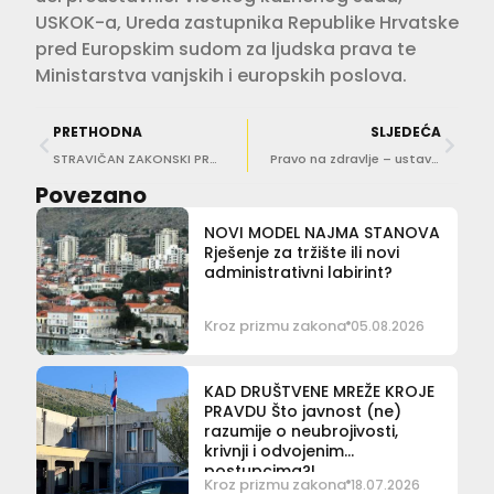
USKOK-a, Ureda zastupnika Republike Hrvatske
pred Europskim sudom za ljudska prava te
Ministarstva vanjskih i europskih poslova.
PRETHODNA
SLJEDEĆA
STRAVIČAN ZAKONSKI PROPUST Kada dijete smijete ostaviti samo doma po danu, kada po noći?!
Pravo na zdravlje – ustavno jamstvo ili skupa lutrija?
Povezano
NOVI MODEL NAJMA STANOVA
Rješenje za tržište ili novi
administrativni labirint?
Kroz prizmu zakona
05.08.2026
KAD DRUŠTVENE MREŽE KROJE
PRAVDU Što javnost (ne)
razumije o neubrojivosti,
krivnji i odvojenim
postupcima?!
Kroz prizmu zakona
18.07.2026