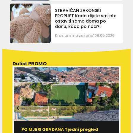
STRAVIČAN ZAKONSKI
PROPUST Kada dijete smijete
ostaviti samo doma po
danu, kada po noći?!
Kroz prizmu zakona
09.05.2026
Dulist PROMO
PO MJERI GRAĐANA Tjedni pregled
Ć