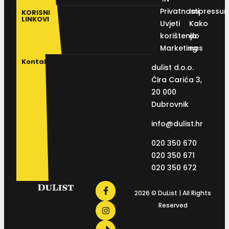
Privatnosti
Impressu
KORISNI
LINKOVI
Uvjeti
Kako
korištenja
do
Marketing
nas
Kontakt
dulist d.o.o.
Ćira Carića 3,
20 000
Dubrovnik
info@dulist.hr
020 350 670
020 350 671
020 350 672
2026 © DuList | All Rights
Reserved