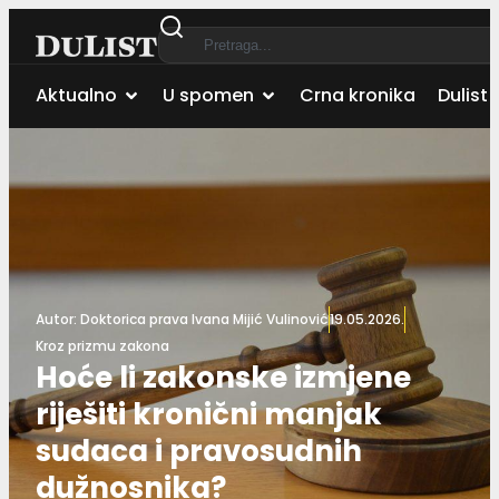
Aktualno
U spomen
Crna kronika
Dulist 
Autor:
Doktorica prava Ivana Mijić Vulinović
19.05.2026.
Kroz prizmu zakona
Hoće li zakonske izmjene
riješiti kronični manjak
sudaca i pravosudnih
dužnosnika?