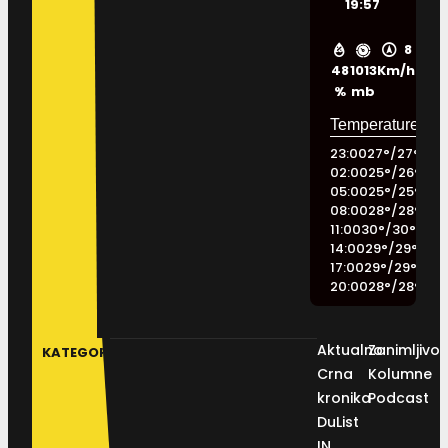
19:57
8
48
1013
Km/h
%
mb
23:00
27
°
/
27
°
02:00
25
°
/
26
°
05:00
25
°
/
25
°
08:00
28
°
/
28
°
11:00
30
°
/
30
°
14:00
29
°
/
29
°
17:00
29
°
/
29
°
20:00
28
°
/
28
°
Aktualno
Zanimljivos
KATEGORIJE
Crna
Kolumne
kronika
Podcast
DuList
IN