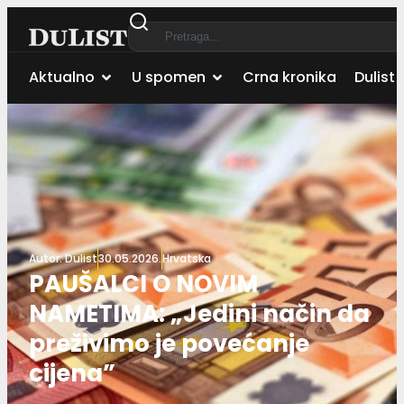
Aktualno
U spomen
Crna kronika
Dulist 
Autor:
Dulist
30.05.2026.
Hrvatska
PAUŠALCI O NOVIM
NAMETIMA: „Jedini način da
preživimo je povećanje
cijena”