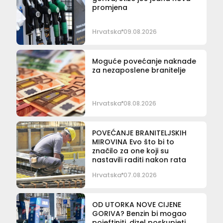
promjena
Hrvatska
09.08.2026
Moguće povećanje naknade
za nezaposlene branitelje
Hrvatska
08.08.2026
POVEĆANJE BRANITELJSKIH
MIROVINA Evo što bi to
značilo za one koji su
nastavili raditi nakon rata
Hrvatska
07.08.2026
OD UTORKA NOVE CIJENE
GORIVA? Benzin bi mogao
pojeftiniti, dizel poskupjeti