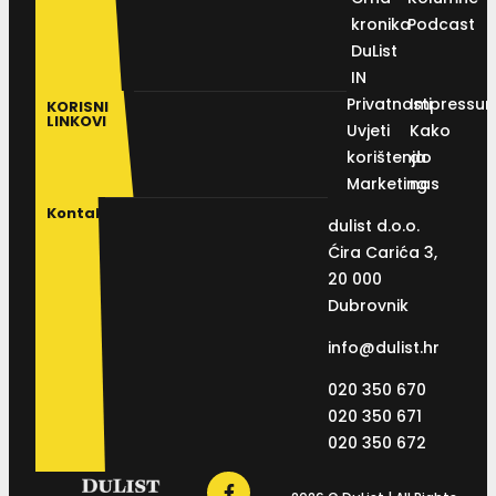
kronika
Podcast
DuList
IN
Privatnosti
Impressu
KORISNI
LINKOVI
Uvjeti
Kako
korištenja
do
Marketing
nas
Kontakt
dulist d.o.o.
Ćira Carića 3,
20 000
Dubrovnik
info@dulist.hr
020 350 670
020 350 671
020 350 672