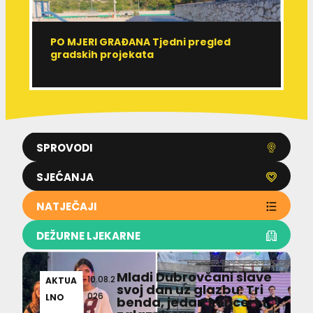
PO MJERI GRAĐANA Tjedni pregled
Ć
gradskih projekata
ž
SPROVODI
SJEĆANJA
NATJEČAJI
DEŽURNE LJEKARNE
Mladi Dubrovčani slave
10.08.2
AKTUA
svoj dan uz glazbu: Tri
026
LNO
benda, jedan koncert i