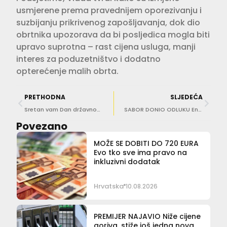
usmjerene prema pravednijem oporezivanju i
suzbijanju prikrivenog zapošljavanja, dok dio
obrtnika upozorava da bi posljedica mogla biti
upravo suprotna – rast cijena usluga, manji
interes za poduzetništvo i dodatno
opterećenje malih obrta.
PRETHODNA
SLJEDEĆA
Sretan vam Dan državnosti Republike Hrvatske!
SABOR DONIO ODLUKU Energetska pića više se neće smjeti prodavati maloljetnicima
Povezano
MOŽE SE DOBITI DO 720 EURA
Evo tko sve ima pravo na
inkluzivni dodatak
Hrvatska
10.08.2026
PREMIJER NAJAVIO Niže cijene
goriva, stiže još jedna nova