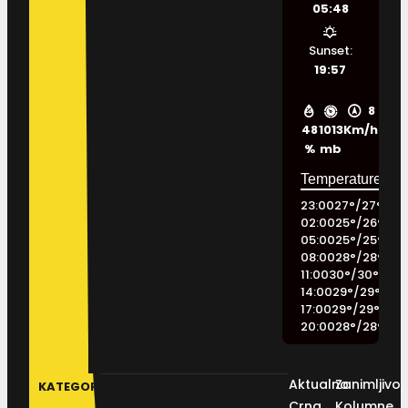
05:48
Sunset:
19:57
8
48
1013
Km/h
%
mb
23:00
27
°
/
27
°
02:00
25
°
/
26
°
05:00
25
°
/
25
°
08:00
28
°
/
28
°
11:00
30
°
/
30
°
14:00
29
°
/
29
°
17:00
29
°
/
29
°
20:00
28
°
/
28
°
Aktualno
Zanimljivos
KATEGORIJE
Crna
Kolumne