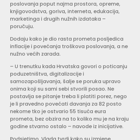
poslovanja poput najma prostora, opreme,
knjigovodstva, goriva, interneta, edukacija,
marketinga i drugih nužnih izdataka –
poručuju.
Dodaju kako je dio rasta prometa posljedica
inflacije i povećanja troškova poslovanja, a ne
nužno većih zarada.
– U trenutku kada Hrvatska govori o poticanju
poduzetništva, digitalizacije i
samozapošljavanja, šalje se poruka upravo
onima koji su sami sebi stvorili posao. Ne
postavlja se pitanje treba li platiti porez, nego
je li pravedno povećati davanja za 82 posto
nekome tko je ostvario 55 tisuća eura
prometa, bez obzira na to koliko mu je na kraju
godine stvarno ostalo – navode iz inicijative.
Podsjetimo, Vlada tvrdi kako su izmjene