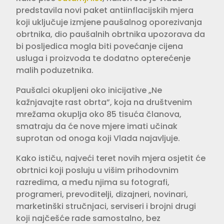
predstavila novi paket antiinflacijskih mjera
koji uključuje izmjene paušalnog oporezivanja
obrtnika, dio paušalnih obrtnika upozorava da
bi posljedica mogla biti povećanje cijena
usluga i proizvoda te dodatno opterećenje
malih poduzetnika.
Paušalci okupljeni oko inicijative „Ne
kažnjavajte rast obrta”, koja na društvenim
mrežama okuplja oko 85 tisuća članova,
smatraju da će nove mjere imati učinak
suprotan od onoga koji Vlada najavljuje.
Kako ističu, najveći teret novih mjera osjetit će
obrtnici koji posluju u višim prihodovnim
razredima, a među njima su fotografi,
programeri, prevoditelji, dizajneri, novinari,
marketinški stručnjaci, serviseri i brojni drugi
koji najčešće rade samostalno, bez