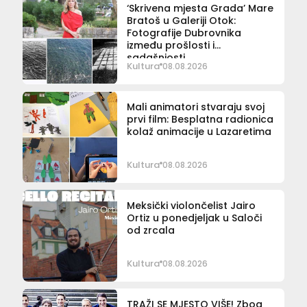
‘Skrivena mjesta Grada’ Mare
Bratoš u Galeriji Otok:
Fotografije Dubrovnika
između prošlosti i
sadašnjosti
Kultura
08.08.2026
Mali animatori stvaraju svoj
prvi film: Besplatna radionica
kolaž animacije u Lazaretima
Kultura
08.08.2026
Meksički violončelist Jairo
Ortiz u ponedjeljak u Saloči
od zrcala
Kultura
08.08.2026
TRAŽI SE MJESTO VIŠE! Zbog