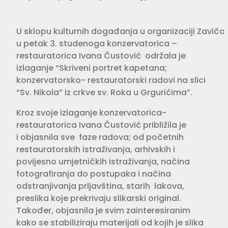
U sklopu kulturnih događanja u organizaciji Zavič
u petak
3. studenoga konzervatorica –
restauratorica
Ivana Čustović
održala je
izlaganje “Skriveni portret kapetana;
konzervatorsko-
restauratorski radovi na slici
“Sv. Nikola” iz crkve sv. Roka u Grgurićima”.
Kroz svoje izlaganje konzervatorica-
restauratorica Ivana Čustović približila je
i objasnila sve
faze radova; od početnih
restauratorskih istraživanja, arhivskih i
povijesno umjetničkih
istraživanja,
načina
fotografiranja do postupaka i načina
odstranjivanja prljavština, starih
lakova,
preslika koje prekrivaju slikarski original.
Također, objasnila je svim zainteresiranim
kako se stabiliziraju materijali
od kojih je slika