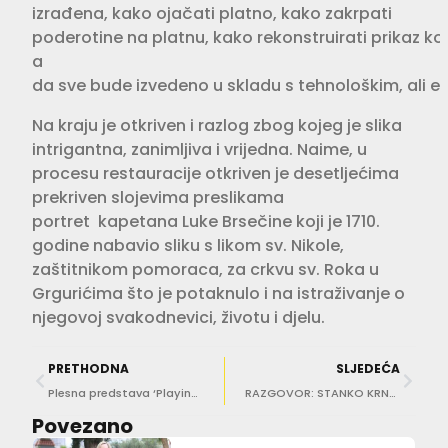
izrađena, kako ojačati platno, kako zakrpati
poderotine na platnu, kako rekonstruirati
prikaz ko
a
da sve bude izvedeno u skladu s tehnološkim, ali et
Na kraju je otkriven i razlog zbog kojeg je slika
intrigantna, zanimljiva i vrijedna. Naime, u
procesu restauracije otkriven je desetljećima
prekriven slojevima preslikama
portret kapetana Luke Brsečine koji je 1710.
godine nabavio sliku s likom sv. Nikole,
zaštitnikom pomoraca, za crkvu sv. Roka u
Grgurićima što je potaknulo i na istraživanje o
njegovoj svakodnevici, životu i djelu.
PRETHODNA
SLJEDEĆA
Plesna predstava ‘Playing reality’ u Art radionici Lazareti
RAZGOVOR: STANKO KRNJIĆ Uskoro mi izlazi nova, deseta knjiga!
Povezano