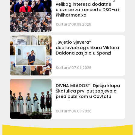
velikog interesa dodatne
ulaznice za koncerte DSO-a i
Philharmonixa
Kultura
08.08.2026
„Svjetlo Sjevera“
dubrovačkog slikara Viktora
Daldona zasjalo u Sponzi
Kultura
07.08.2026
DIVNA MLADOSTI Dječja klapa
Škatulica prvi put zapjevala
pred publikom u Cavtatu
Kultura
06.08.2026