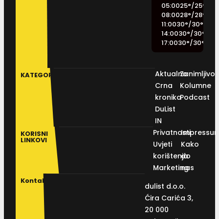
05:00
25
°
/
25
°
08:00
28
°
/
28
°
11:00
30
°
/
30
°
14:00
30
°
/
30
°
17:00
30
°
/
30
°
Aktualno
Zanimljivos
KATEGORIJE
Crna
Kolumne
kronika
Podcast
DuList
IN
Privatnosti
Impressu
KORISNI
LINKOVI
Uvjeti
Kako
korištenja
do
Marketing
nas
Kontakt
dulist d.o.o.
Ćira Carića 3,
20 000