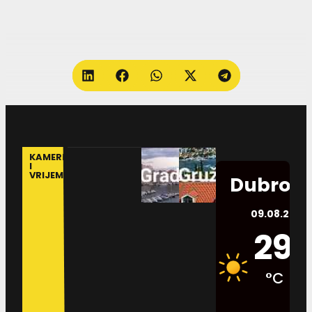
KAMERE
I
VRIJEME
Dubrovn
09.08.2026.
29
°C