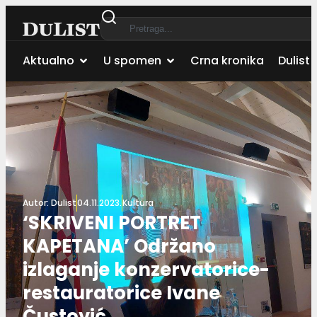
Aktualno
U spomen
Crna kronika
Dulist 
Autor:
Dulist
04.11.2023.
Kultura
‘SKRIVENI PORTRET
KAPETANA’ Održano
izlaganje konzervatorice-
restauratorice Ivane
Čustović