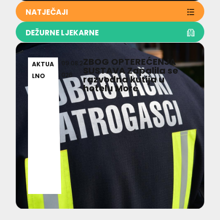
NATJEČAJI
DEŽURNE LJEKARNE
ZBOG OPTEREĆENJA
09.08.2
AKTUA
SUSTAVA Zapalila se
026
LNO
razvodna kutija u
hotelu More