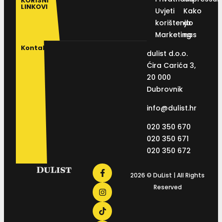
KORISNI
LINKOVI
Uvjeti
Kako
korištenja
do
Marketing
nas
Kontakt
dulist d.o.o.
Ćira Carića 3,
20 000
Dubrovnik
info@dulist.hr
020 350 670
020 350 671
020 350 672
2026 © DuList | All Rights
Reserved