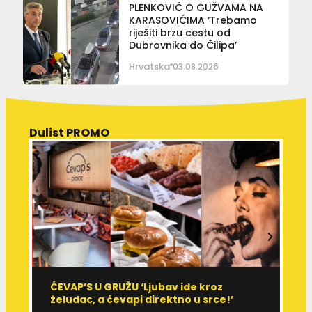
PLENKOVIĆ O GUŽVAMA NA
KARASOVIĆIMA ‘Trebamo
riješiti brzu cestu od
Dubrovnika do Čilipa’
Hrvatska
03.08.2026
Dulist PROMO
ĆEVAP’S U GRUŽU ‘Ljubav ide kroz
V
želudac, a ćevapi direktno u srce!’
d