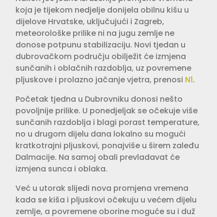
koja je tijekom nedjelje donijela obilnu kišu u
dijelove Hrvatske, uključujući i Zagreb,
meteorološke prilike ni na jugu zemlje ne
donose potpunu stabilizaciju. Novi tjedan u
dubrovačkom području obilježit će izmjena
sunčanih i oblačnih razdoblja, uz povremene
pljuskove i prolazno jačanje vjetra, prenosi
N1
.
Početak tjedna u Dubrovniku donosi nešto
povoljnije prilike. U ponedjeljak se očekuje više
sunčanih razdoblja i blagi porast temperature,
no u drugom dijelu dana lokalno su mogući
kratkotrajni pljuskovi, ponajviše u širem zaleđu
Dalmacije. Na samoj obali prevladavat će
izmjena sunca i oblaka.
Već u utorak slijedi nova promjena vremena
kada se kiša i pljuskovi očekuju u većem dijelu
zemlje, a povremene oborine moguće su i duž