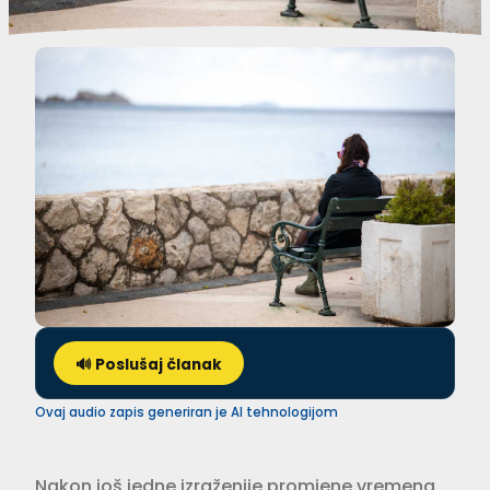
🔊 Poslušaj članak
Ovaj audio zapis generiran je AI tehnologijom
Nakon još jedne izraženije promjene vremena