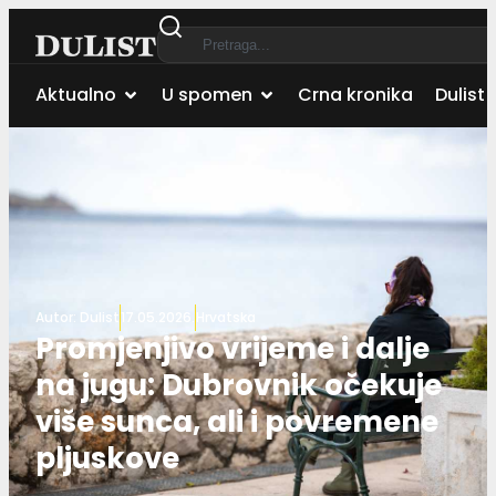
Aktualno
U spomen
Crna kronika
Dulist 
Autor:
Dulist
17.05.2026.
Hrvatska
Promjenjivo vrijeme i dalje
na jugu: Dubrovnik očekuje
više sunca, ali i povremene
pljuskove