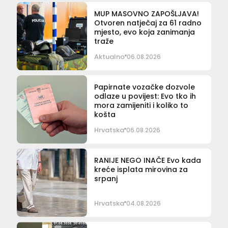
MUP MASOVNO ZAPOŠLJAVA!
Otvoren natječaj za 61 radno
mjesto, evo koja zanimanja
traže
Aktualno
06.08.2026
Papirnate vozačke dozvole
odlaze u povijest: Evo tko ih
mora zamijeniti i koliko to
košta
Hrvatska
06.08.2026
RANIJE NEGO INAČE Evo kada
kreće isplata mirovina za
srpanj
Hrvatska
04.08.2026