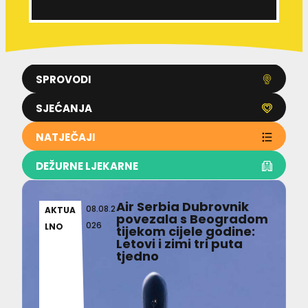
SPROVODI
SJEĆANJA
NATJEČAJI
DEŽURNE LJEKARNE
Air Serbia Dubrovnik
08.08.2
AKTUA
povezala s Beogradom
026
LNO
tijekom cijele godine:
Letovi i zimi tri puta
tjedno