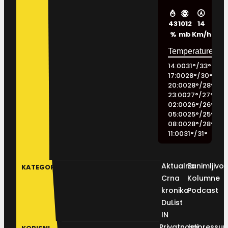
43
1012
14
%
mb
Km/h
14:00
31
°
/
33
°
17:00
28
°
/
30
°
20:00
28
°
/
28
°
23:00
27
°
/
27
°
02:00
26
°
/
26
°
05:00
25
°
/
25
°
08:00
28
°
/
28
°
11:00
31
°
/
31
°
Aktualno
Zanimljivos
KATEGORIJE
Crna
Kolumne
kronika
Podcast
DuList
IN
Privatnosti
Impressu