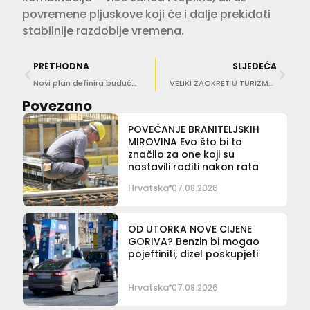
povremene pljuskove koji će i dalje prekidati
stabilnije razdoblje vremena.
PRETHODNA
SLJEDEĆA
Novi plan definira budućnost gospodarskih aktivnosti u Jadranu
VELIKI ZAOKRET U TURIZMU Reforma privatnog smještaja i novi model održivog razvoja
Povezano
POVEĆANJE BRANITELJSKIH
MIROVINA Evo što bi to
značilo za one koji su
nastavili raditi nakon rata
Hrvatska
07.08.2026
OD UTORKA NOVE CIJENE
GORIVA? Benzin bi mogao
pojeftiniti, dizel poskupjeti
Hrvatska
07.08.2026