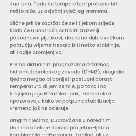
Jadrana. Tada će temperature prolazno biti
nešto niže, uz osjećaj svježijeg vremena.
Slične prilike zadržat će se i tijekom srijede,
kada će u unutrašnjosti biti izraženiji
popodnevni pljuskovi, dok bi na dubrovačkom
području vrijeme trebalo biti nešto stabilnije,
ali i dalje promjenjivo.
Prema aktualnim prognozama Državnog
hidrometeorološkog zavoda (DHMZ), drugi dio
tjedna mogao bi donijeti postupni porast
temperatura diljem zemlje, pa tako i na
krajnjem jugu Hrvatske. Ipak, meteorolozi
upozoravaju kako se potpuna stabilizacija
vremena još ne očekuje.
Drugim riječima, Dubrovčane u narednim
danima očekuje tipično proljetno-ljetna
kombinacija – više sunca i topline, ali uz