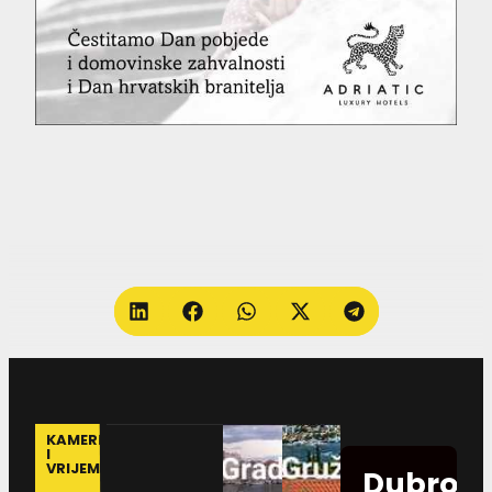
KAMERE
I
VRIJEME
Dubrovn