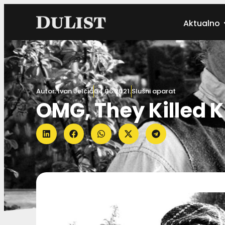
Aktualno
Autor:
Ivan Jelčić
04.06.2021.
Slušni aparat
OMG, They Killed 