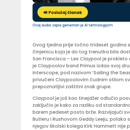
🔊 Poslušaj članak
Ovaj audio zapis generiran je AI tehnologijom
Ovog tjedna prije točno trideset godina s
činjenicu koja je do tog trenutka bila d
San Francisca – Les Claypool je prokleto 
je Claypoolov band Primus izdao svoj dru
Interscope, pod nazivom ‘Sailing the Seas 
privučeni Claypoolovim čudnim stilom svi
prepoznatljivi zaštitni znak grupe.
Claypool je još kao tinejdžer odlučio pos
zaključio je kako za razliku od standard
barem pedeset posto brže. Razvijajući svo
Butleru i Rushovom Geddy Leeju, polako se
njegov školski kolega Kirk Hammett nije 