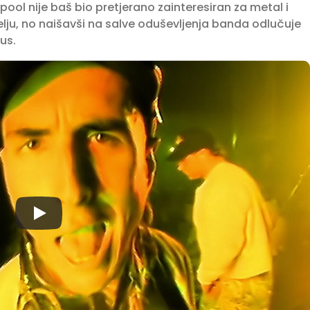
ool nije baš bio pretjerano zainteresiran za metal i
atelju, no naišavši na salve oduševljenja banda odlučuje
us.