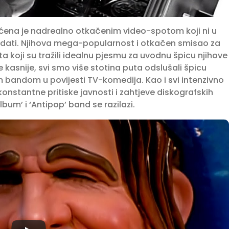
aćena je nadrealno otkačenim video-spotom koji ni u
ledati. Njihova mega-popularnost i otkačen smisao za
a koji su tražili idealnu pjesmu za uvodnu špicu njihove
 kasnije, svi smo više stotina puta odslušali špicu
im bandom u povijesti TV-komedija. Kao i svi intenzivno
 konstantne pritiske javnosti i zahtjeve diskografskih
um’ i ‘Antipop’ band se razilazi.