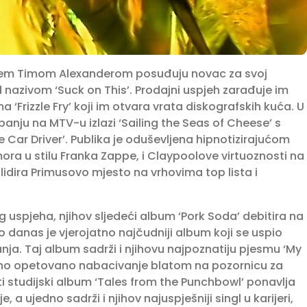
arem Timom Alexanderom posuđuju novac za svoj
nazivom ‘Suck on This’. Prodajni uspjeh zarađuje im
 ‘Frizzle Fry’ koji im otvara vrata diskografskih kuća. U
panju na MTV-u izlazi ‘Sailing the Seas of Cheese’ s
Car Driver’. Publika je oduševljena hipnotizirajućom
ra u stilu Franka Zappe, i Claypoolove virtuoznosti na
idira Primusovo mjesto na vrhovima top lista i
og uspjeha, njihov sljedeći album ‘Pork Soda’ debitira na
 danas je vjerojatno najčudniji album koji se uspio
nja. Taj album sadrži i njihovu najpoznatiju pjesmu ‘My
ljeno opetovano nabacivanje blatom na pozornicu za
ti studijski album ‘Tales from the Punchbowl’ ponavlja
 a ujedno sadrži i njihov najuspješniji singl u karijeri,