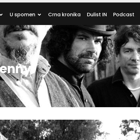
U spomen
Crna kronika
Dulist IN
Podcast
Kenny!