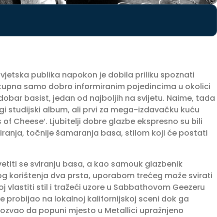
vjetska publika napokon je dobila priliku spoznati
ostupna samo dobro informiranim pojedincima u okolici
dobar basist, jedan od najboljih na svijetu. Naime, tada
gi studijski album, ali prvi za mega-izdavačku kuću
of Cheese’. Ljubitelji dobre glazbe ekspresno su bili
ranja, točnije šamaranja basa, stilom koji će postati
vetiti se sviranju basa, a kao samouk glazbenik
nog korištenja dva prsta, uporabom trećeg može svirati
j vlastiti stil i tražeći uzore u Sabbathovom Geezeru
 probijao na lokalnoj kalifornijskoj sceni dok ga
pozvao da popuni mjesto u Metallici upražnjeno