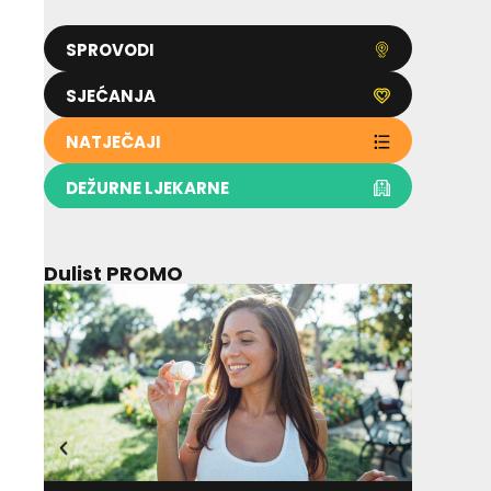
SPROVODI
SJEĆANJA
NATJEČAJI
DEŽURNE LJEKARNE
Dulist PROMO