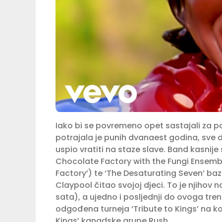
Iako bi se povremeno opet sastajali za 
potrajala je punih dvanaest godina, sve do
uspio vratiti na staze slave. Band kasnij
Chocolate Factory with the Fungi Ensemb
Factory’) te ‘The Desaturating Seven’ bazi
Claypool čitao svojoj djeci. To je njihov
sata), a ujedno i posljednji do ovoga tre
odgođena turneja ‘Tribute to Kings’ na koj
Kings’ kanadske grupe Rush.