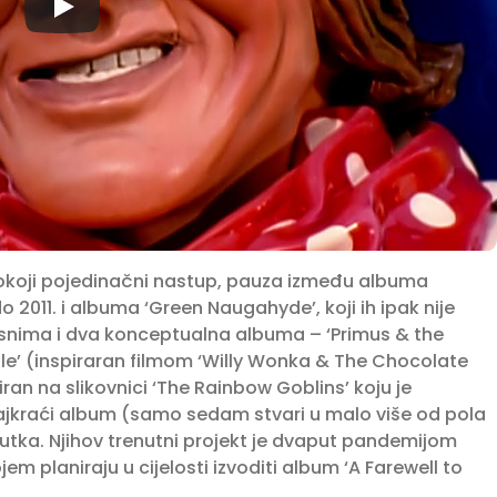
pokoji pojedinačni nastup, pauza između albuma
 2011. i albuma ‘Green Naugahyde’, koji ih ipak nije
e snima i dva konceptualna albuma – ‘Primus & the
le’ (inspiraran filmom ‘Willy Wonka & The Chocolate
ran na slikovnici ‘The Rainbow Goblins’ koju je
 najkraći album (samo sedam stvari u malo više od pola
nutka. Njihov trenutni projekt je dvaput pandemijom
em planiraju u cijelosti izvoditi album ‘A Farewell to