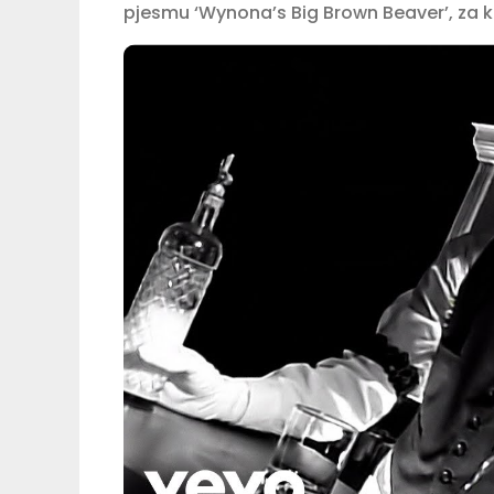
pjesmu ‘Wynona’s Big Brown Beaver’, za k