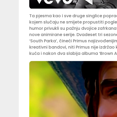
Ta pjesma kao i sve druge singlice popr
kojem slučaju ne smijete propustiti pog
humor privukli su pažnju dvojice zafrkanat
nove animirane serije. Dvadeset tri sezone
‘South Parka’, čineći Primus najizvođenij
kreativni bandovi, niti Primus nije izdržao
kuća i nakon dva slabija albuma ‘Brown Alb