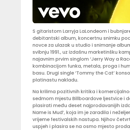
S gitaristom Larryja LaLondeom i bubnj
debitantski album, koncertnu snimku pod 
novce za ulazak u studio i snimanje albuma
svibnju 1991., uz izdašnu marketinšku kam
najavnim prvim singlom ‘Jerry Way a Race 
kombinacijom funka, metala, proga i humo
basu. Drugi single ‘Tommy the Cat’ konsol
platinastu nakladu.
Na krilima pozitivnih kritika i komercijaln
sedmom mjestu Billboardove ljestvice i do
plasirati među deset najprodavanijih izda
Name is Mud’, koja im je zaradila i neže
vrijeme festivalskih nastupa. Njihov četvr
uspjeh i plasira se na osmo mjesto prodaje,