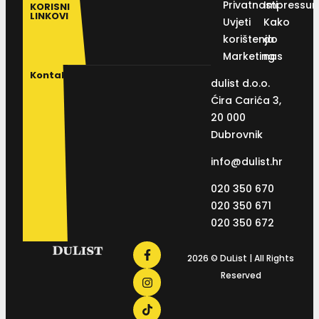
Privatnosti
Impressu
KORISNI
LINKOVI
Uvjeti
Kako
korištenja
do
Marketing
nas
Kontakt
dulist d.o.o.
Ćira Carića 3,
20 000
Dubrovnik
info@dulist.hr
020 350 670
020 350 671
020 350 672
2026 © DuList | All Rights
Reserved