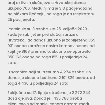
broj aktivnih slučajeva u Hrvatskoj danas
ukupno 700. Među njima je 313 pacijenata na
bolničkom liječenju, od toga je na respiratoru
25 pacijenata.
Preminule su 3 osobe. Od 25. veljače 2020.,
kada je zabilježen prvi slučaj zaraze u
Hrvatskoj, do danas ukupno je zabilježena 359
031 osoba zaražena novim koronavirusom, od
kojih je 8168 preminulo, ukupno se oporavilo
350 163 osobe od toga 155 u posljednja 24
sata..
U samoizolaciji su trenutno 4 274 osobe. Do
danas je ukupno testirano 2 101 829 osoba, od
toga 4 436 u posljednja 24 sata.
Zaključno sa 17. lipnja utrošeno je 2 272 244
doza cjepiva. Dosad je 1 435 788 osoba
cijepljeno s najmanje jednom dozom, među