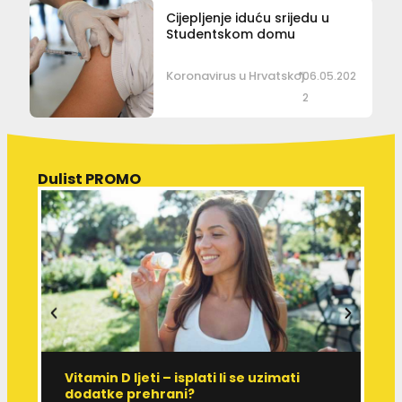
Cijepljenje iduću srijedu u
Studentskom domu
Koronavirus u Hrvatskoj
06.05.202
2
Dulist PROMO
Vitamin D ljeti – isplati li se uzimati
I
dodatke prehrani?
J