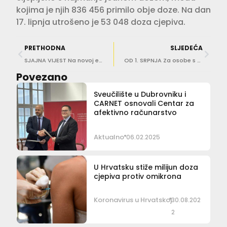
kojima je njih 836 456 primilo obje doze. Na dan
17. lipnja utrošeno je 53 048 doza cjepiva.
PRETHODNA
SLJEDEĆA
SJAJNA VIJEST Na novoj epidemiološkoj karti Europe Hrvatska više nije u ‘crvenom’
OD 1. SRPNJA Za osobe s COVID potvrdama ukida se niz ograničenja, na taracama se smiju posluživati samo sjedeći gosti
Povezano
Sveučilište u Dubrovniku i
CARNET osnovali Centar za
afektivno računarstvo
Aktualno
06.02.2025
U Hrvatsku stiže milijun doza
cjepiva protiv omikrona
Koronavirus u Hrvatskoj
30.08.202
2