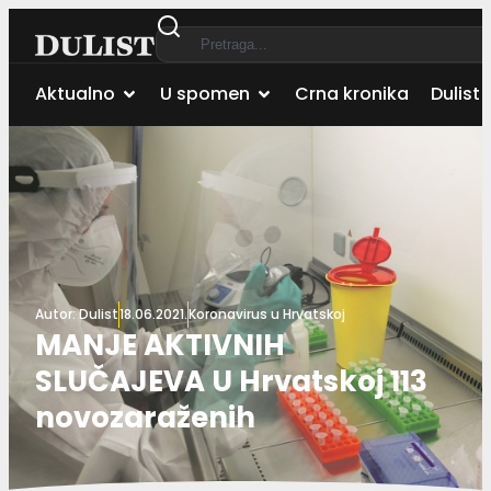
Aktualno
U spomen
Crna kronika
Dulist 
Autor:
Dulist
18.06.2021.
Koronavirus u Hrvatskoj
MANJE AKTIVNIH
SLUČAJEVA U Hrvatskoj 113
novozaraženih