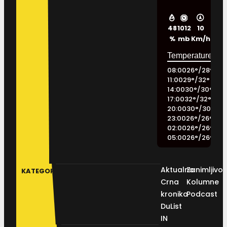
48
1012
10
%
mb
Km/h
08:00
26
°
/
28
°
11:00
29
°
/
32
°
14:00
30
°
/
30
°
17:00
32
°
/
32
°
20:00
30
°
/
30
°
23:00
26
°
/
26
°
02:00
26
°
/
26
°
05:00
26
°
/
26
°
Aktualno
Zanimljivos
KATEGORIJE
Crna
Kolumne
kronika
Podcast
DuList
IN