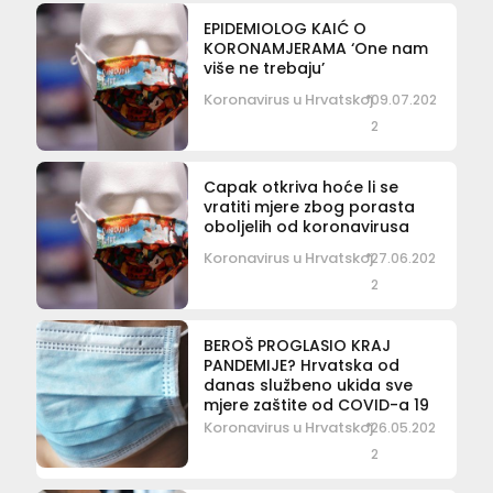
EPIDEMIOLOG KAIĆ O
KORONAMJERAMA ‘One nam
više ne trebaju’
Koronavirus u Hrvatskoj
09.07.202
2
Capak otkriva hoće li se
vratiti mjere zbog porasta
oboljelih od koronavirusa
Koronavirus u Hrvatskoj
27.06.202
2
BEROŠ PROGLASIO KRAJ
PANDEMIJE? Hrvatska od
danas službeno ukida sve
mjere zaštite od COVID-a 19
Koronavirus u Hrvatskoj
26.05.202
2