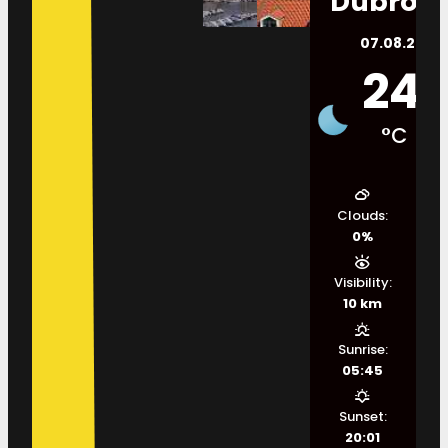
Dubrovn
07.08.2026.
24
°C
Clouds:
0%
Visibility:
10 km
Sunrise:
05:45
Sunset:
20:01