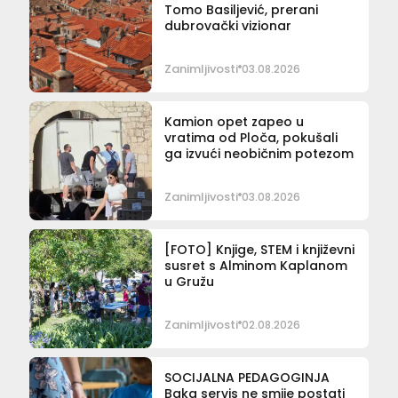
Tomo Basiljević, prerani
dubrovački vizionar
Zanimljivosti
03.08.2026
Kamion opet zapeo u
vratima od Ploča, pokušali
ga izvući neobičnim potezom
Zanimljivosti
03.08.2026
[FOTO] Knjige, STEM i književni
susret s Alminom Kaplanom
u Gružu
Zanimljivosti
02.08.2026
SOCIJALNA PEDAGOGINJA
Baka servis ne smije postati