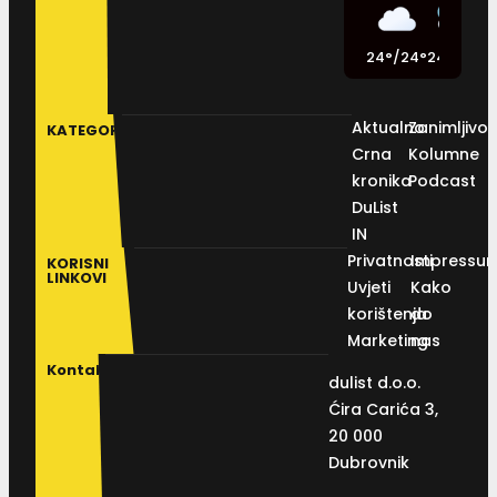
24
°
/
24
°
24
°
/
24
°
2
Aktualno
Zanimljivos
KATEGORIJE
Crna
Kolumne
kronika
Podcast
DuList
IN
Privatnosti
Impressu
KORISNI
LINKOVI
Uvjeti
Kako
korištenja
do
Marketing
nas
Kontakt
dulist d.o.o.
Ćira Carića 3,
20 000
Dubrovnik