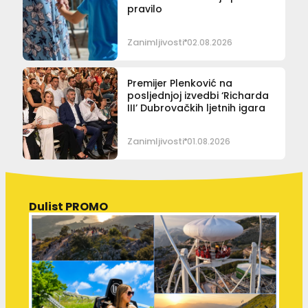
pravilo
Zanimljivosti
02.08.2026
Premijer Plenković na
posljednjoj izvedbi ‘Richarda
III’ Dubrovačkih ljetnih igara
Zanimljivosti
01.08.2026
Dulist PROMO