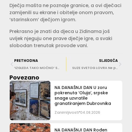
Dječja mašta ne poznaje granice, a ovi dječaci
zamijenili su ekrane i obitelje onom pravom,
‘starinskom’ dječjom igrom.
Prekrasno je znati da djeca u Zidinama još
uvijek njeguju one prave dječje igre, a svaki
slobodan trenutak provode vani.
PRETHODNA
SLJEDEĆA
‘IZGLEDA TAKO MOĆNO’ Spektakularni video Pelješkog mosta kakvog dosad niste vidjeli
SUZE SVETOG LOVRA Ne propustite nebeski spektakl u noći s 11. na 12. kolovoza!
Povezano
NA DANAŠNJI DAN U zoru
pokrenuta ‘Oluja’, srpske
snage uzvratile
granatiranjem Dubrovnika
Zanimljivosti
04.08.2026
NA DANAŠNJI DAN Rođen