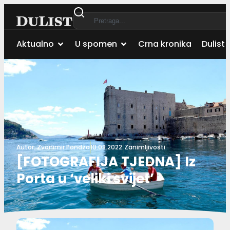
Aktualno
U spomen
Crna kronika
Dulist 
Autor:
Zvonimir Pandža
10.08.2022.
Zanimljivosti
[FOTOGRAFIJA TJEDNA] Iz
Porta u ‘veliki svijet’