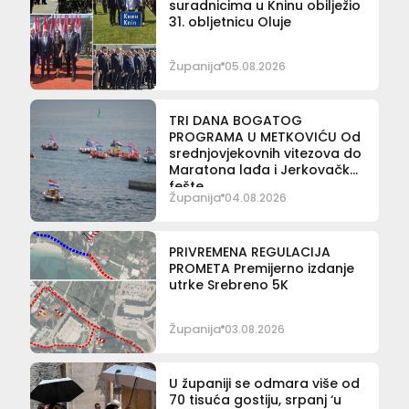
suradnicima u Kninu obilježio
31. obljetnicu Oluje
Županija
05.08.2026
TRI DANA BOGATOG
PROGRAMA U METKOVIĆU Od
srednjovjekovnih vitezova do
Maratona lađa i Jerkovačke
fešte
Županija
04.08.2026
PRIVREMENA REGULACIJA
PROMETA Premijerno izdanje
utrke Srebreno 5K
Županija
03.08.2026
U županiji se odmara više od
70 tisuća gostiju, srpanj ‘u