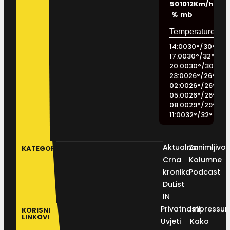
50
1012
Km/h
%
mb
14:00
30
°
/
30
°
17:00
30
°
/
32
°
20:00
30
°
/
30
°
23:00
26
°
/
26
°
02:00
26
°
/
26
°
05:00
26
°
/
26
°
08:00
29
°
/
29
°
11:00
32
°
/
32
°
Aktualno
Zanimljivos
KATEGORIJE
Crna
Kolumne
kronika
Podcast
DuList
IN
Privatnosti
Impressu
KORISNI
LINKOVI
Uvjeti
Kako