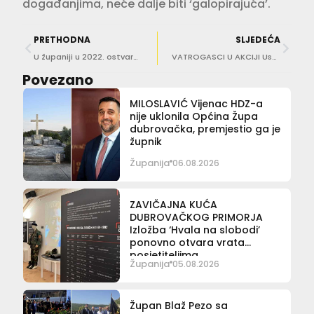
događanjima, neće dalje biti ‘galopirajuća’.
PRETHODNA
SLJEDEĆA
U županiji u 2022. ostvareno 7,7 milijuna noćenja
VATROGASCI U AKCIJI Uspješno odsukan brod i vezan u Luci Brna
Povezano
MILOSLAVIĆ Vijenac HDZ-a
nije uklonila Općina Župa
dubrovačka, premjestio ga je
župnik
Županija
06.08.2026
ZAVIČAJNA KUĆA
DUBROVAČKOG PRIMORJA
Izložba ‘Hvala na slobodi’
ponovno otvara vrata
posjetiteljima
Županija
05.08.2026
Župan Blaž Pezo sa