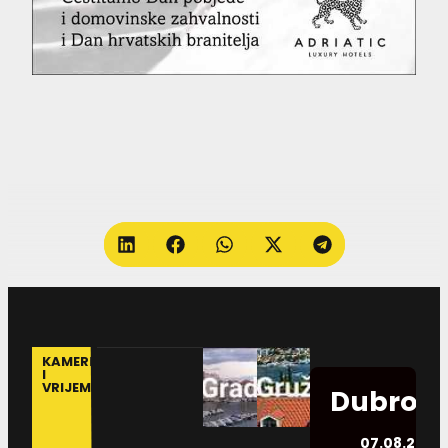
KAMERE
I
VRIJEME
Dubrovn
07.08.2026.