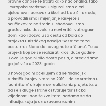
pravne odnose te tražiti kako nacionalna, tako
i europska sredstva. Osigurali smo djeci
cjelodnevni boravak u školi od 1. do 4. razreda,
a provodili smo i mijenjanje rasvjete s
neučinkovite na štednu. Ishodovali smo
građevinsku dozvolu za novi vrtić i vatrogasni
dom, kao i dozvolu za cestu od Dola do
projekta turističkog naselja ‘Sestrice’ te za
cestu kroz Slano do novog hotela ‘Slano’. To su
projekti koji će se realizirati kroz iduće godine.
U ovoj je godini bilo dosta posla, a predviđamo
ga još više u 2023. godini.
U novoj godini očekujem da se financijski i
turistički brojevi vrate na 2019. i da se vratimo u
‘puni ritam’ u kojem se realizira niz projekata, a
da se s druge strane ostvaruje turistička
vrijednost i podiže kvaliteta. Nadamo se da
inflacija, koja je uzrokovana raznim