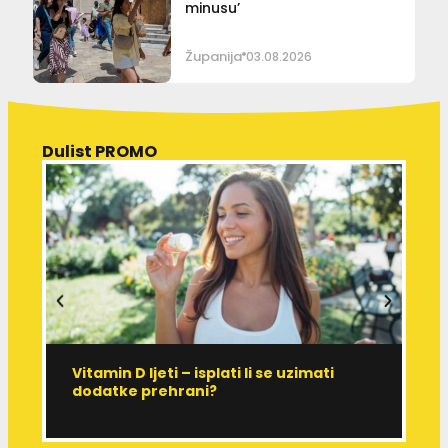
minusu’
Županija
03.08.2026
Dulist PROMO
Vitamin D ljeti – isplati li se uzimati
I
dodatke prehrani?
J
p