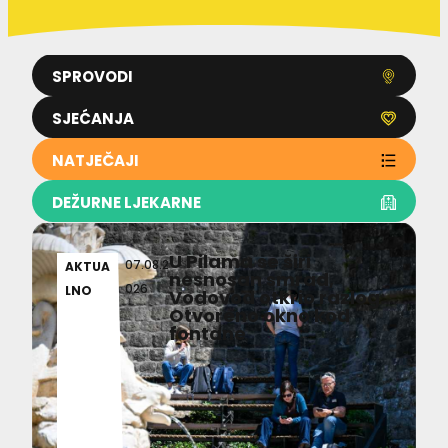
SPROVODI
SJEĆANJA
NATJEČAJI
DEŽURNE LJEKARNE
U Pilama se širi
07.08.2
AKTUA
nesnosan smrad,
026
LNO
Vodovod otkrio razlog:
Otvoreno okno kod
fontane