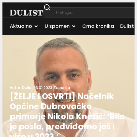
Aktualno
U spomen
Crna kronika
Dulist 
Autor:
Dulist
03.01.2023.
Županija
[ŽELJE I OSVRTI] Načelnik
Općine Dubrovačko
primorje Nikola Knežić: ‘Bilo
je posla, predviđamo još i
više u 2023.’