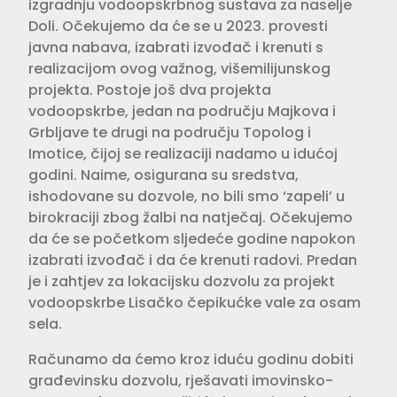
izgradnju vodoopskrbnog sustava za naselje
Doli. Očekujemo da će se u 2023. provesti
javna nabava, izabrati izvođač i krenuti s
realizacijom ovog važnog, višemilijunskog
projekta. Postoje još dva projekta
vodoopskrbe, jedan na području Majkova i
Grbljave te drugi na području Topolog i
Imotice, čijoj se realizaciji nadamo u idućoj
godini. Naime, osigurana su sredstva,
ishodovane su dozvole, no bili smo ‘zapeli’ u
birokraciji zbog žalbi na natječaj. Očekujemo
da će se početkom sljedeće godine napokon
izabrati izvođač i da će krenuti radovi. Predan
je i zahtjev za lokacijsku dozvolu za projekt
vodoopskrbe Lisačko čepikućke vale za osam
sela.
Računamo da ćemo kroz iduću godinu dobiti
građevinsku dozvolu, rješavati imovinsko-