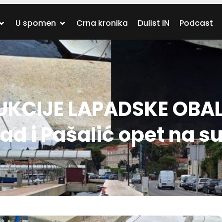
U spomen
Crna kronika
Dulist IN
Podcast
KCIJE LAPADSKE OBAL
ad i Pašalić opet na s