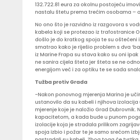
132.722.81 eura za okolnu postojeću imovi
nastalu štetu prema trećim osobama – o
No ono što je razvidno iz razgovora s vo
kabela koji se protezao iz trafostranice 
došlo je do kratkog spoja te su oštećeni
smatrao kako je riješio problem s dva ‘baj
iz Marine Frapa su stava kako su oni ipak 
ne sanira cijela šteta jer šteta se ne odn
energijom već i za optiku te se sada snal
Tužba protiv Grada
-Nakon ponovnog mjerenja Marina je učin
ustanovilo da su kabeli i njihova izolacij
mjerenje koje je naložio Grad Dubrovnik. 
kapacitetom, a kada bude u punom pogon
izolacije koja je stradala prilikom zagrij
spoja izbio i požar te je samo srećom izbj
nastradali su kabeli. Zbog toga će tvrtka