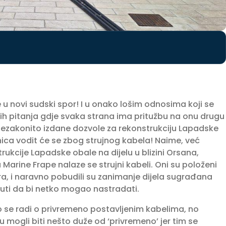
 u novi sudski spor! I u onako lošim odnosima koji se
h pitanja gdje svaka strana ima pritužbu na onu drugu
nezakonito izdane dozvole za rekonstrukciju Lapadske
nica vodit će se zbog strujnog kabela! Naime, već
ukcije Lapadske obale na dijelu u blizini Orsana,
Marine Frape nalaze se strujni kabeli. Oni su položeni
ra, i naravno pobudili su zanimanje dijela sugrađana
abrinuti da bi netko mogao nastradati.
 se radi o privremeno postavljenim kabelima, no
 mogli biti nešto duže od ‘privremeno’ jer tim se