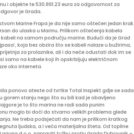
nu i objekte te 530.891.23 eura za odgovornost za
dgovor je Grada.
dstvom Marine Frapa je da nije samo oštećen jedan krak
Orsan do ulaska u Marinu. Prilikom oštećenja kabela
 i kabeli na samom području marine. Budući da je Grad
pasa’, koja bez obzira što se kabeli nalaze u bužirima,
prijetnja za prolaznike, ali i da neće odustati dok im se
osi samo na kabele koji ih opskrbljuju električnom
aze oko interneta.
ila ponovo ateste od tvrtke Total Inspekt gdje se sada
a u gorem stanju nego što su bili kad je obavljeno
Najgore je to što marina ne radi sada punim
u moglo bi doći do stvarno velikih problema glede
avanja. Ne treba podsjećati da nam je prilikom kratkog
egnuta ljudska, a i veća materijalna šteta. Od topline
 Laguna d.o.o. napraviti tužbu protiv Grada Dubrovnik –