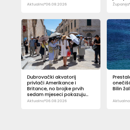
Aktualno
06.08.2026
Županija
Dubrovački akvatorij
Prestal
privlači Amerikance i
onečišć
Britance, no brojke prvih
Bilin ž
sedam mjeseci pokazuju
pad
Aktualno
06.08.2026
Aktualno