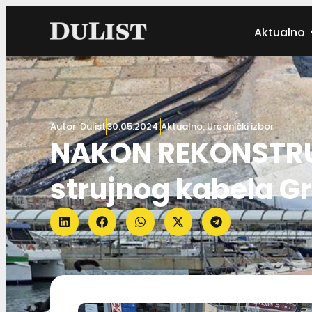
Aktualno
Autor:
Dulist
30.05.2024.
Aktualno
,
Urednički izbor
NAKON REKONSTRU
strujnog kabela Gr