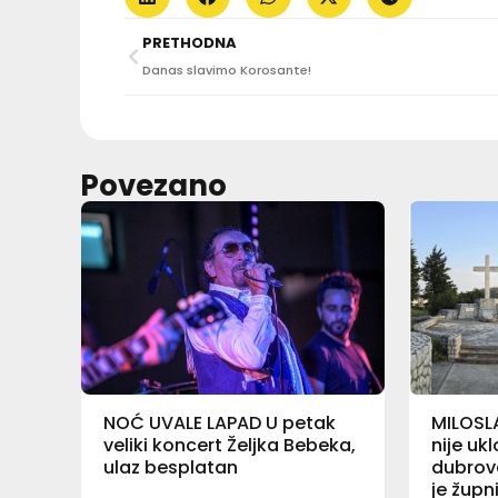
PRETHODNA
Danas slavimo Korosante!
Povezano
NOĆ UVALE LAPAD U petak
MILOSL
veliki koncert Željka Bebeka,
nije uk
ulaz besplatan
dubrov
je župn