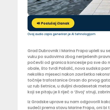
🔊 Poslušaj članak
Ovaj audio zapis generiran je AI tehnologijom
Grad Dubrovnik i Marina Frapa upleli su se
vuku po sudovima zbog neriješenih pravni
počevši od granica koncesije pa sve do 
obale, što tvrdi Pašalić, nova sudska par
nekoliko mjeseci nakon završetka rekonstr
točnije trafostanice Orsan do prvog gata 
uz rub šetnice, u duljini dvadesetak meta
koji se pitaju je li riječ o ‘živoj’ struji, z
Iz Gradske uprave su nam odgovorili kako
sudeći prema stavu Marine Frapa, oni bi tu