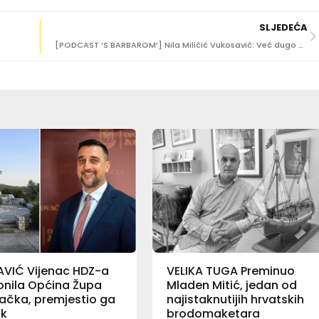
SLJEDEĆA
[PODCAST ‘S BARBAROM’] Nila Miličić Vukosavić: Već dugo mi se mota po glavi napisati knjigu!
AVIĆ Vijenac HDZ-a
VELIKA TUGA Preminuo
lonila Općina Župa
Mladen Mitić, jedan od
ačka, premjestio ga
najistaknutijih hrvatskih
ik
brodomaketara