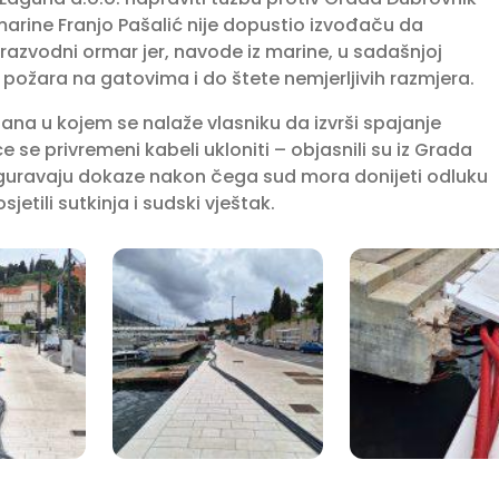
 marine Franjo Pašalić nije dopustio izvođaču da
i razvodni ormar jer, navode iz marine, u sadašnjoj
 požara na gatovima i do štete nemjerljivih razmjera.
ana u kojem se nalaže vlasniku da izvrši spajanje
se privremeni kabeli ukloniti – objasnili su iz Grada
siguravaju dokaze nakon čega sud mora donijeti odluku
etili sutkinja i sudski vještak.