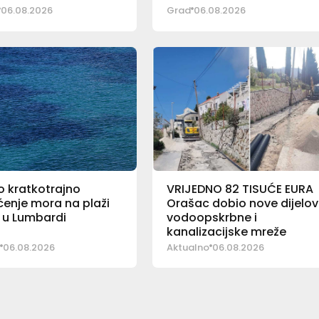
06.08.2026
Grad
06.08.2026
o kratkotrajno
VRIJEDNO 82 TISUĆE EURA
enje mora na plaži
Orašac dobio nove dijelo
al u Lumbardi
vodoopskrbne i
kanalizacijske mreže
06.08.2026
Aktualno
06.08.2026