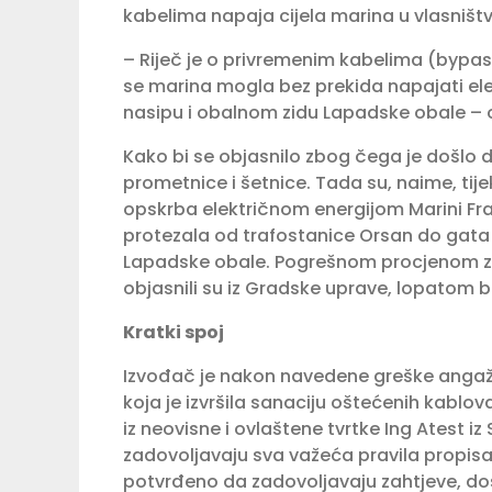
kabelima napaja cijela marina u vlasništv
– Riječ je o privremenim kabelima (bypas
se marina mogla bez prekida napajati el
nasipu i obalnom zidu Lapadske obale – o
Kako bi se objasnilo zbog čega je došlo d
prometnice i šetnice. Tada su, naime, ti
opskrba električnom energijom Marini Frap
protezala od trafostanice Orsan do gata u
Lapadske obale. Pogrešnom procjenom za
objasnili su iz Gradske uprave, lopatom b
Kratki spoj
Izvođač je nakon navedene greške angažir
koja je izvršila sanaciju oštećenih kablov
iz neovisne i ovlaštene tvrtke Ing Atest iz
zadovoljavaju sva važeća pravila propisa
potvrđeno da zadovoljavaju zahtjeve, dost