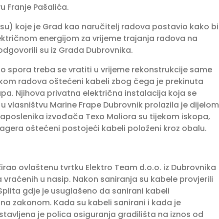
u Franje Pašalića.
su) koje je Grad kao naručitelj radova postavio kako bi
ektričnom energijom za vrijeme trajanja radova na
dgovorili su iz Grada Dubrovnika.
o spora treba se vratiti u vrijeme rekonstrukcije same
jekom radova oštećeni kabeli zbog čega je prekinuta
a. Njihova privatna električna instalacija koja se
 vlasništvu Marine Frape Dubrovnik prolazila je dijelom
poslenika izvođača Texo Moliora su tijekom iskopa,
agera oštećeni postojeći kabeli položeni kroz obalu.
ao ovlaštenu tvrtku Elektro Team d.o.o. iz Dubrovnika
a vraćenih u nasip. Nakon saniranja su kabele provjerili
 Splita gdje je usuglašeno da sanirani kabeli
na zakonom. Kada su kabeli sanirani i kada je
avljena je polica osiguranja gradilišta na iznos od