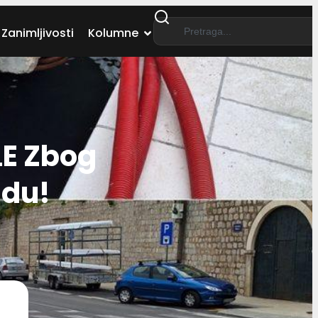
Zanimljivosti
Kolumne
E Zbog
udu!