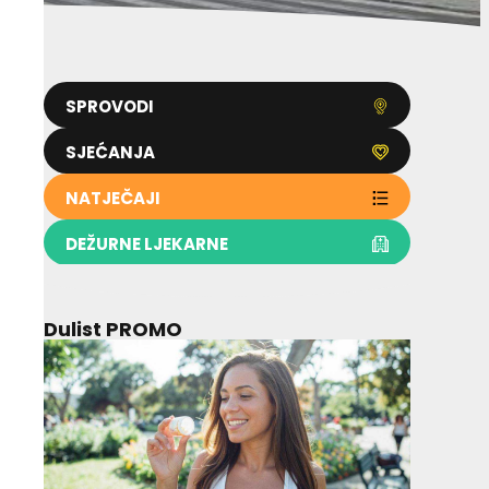
SPROVODI
SJEĆANJA
NATJEČAJI
DEŽURNE LJEKARNE
Dulist PROMO