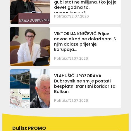
gubi stotine milijuna, tko joj je
devet godina to
omogućavao?
Politika
22.07.2026
VIKTORIJA KNEŽEVIĆ Prljav
novac nikad ne dolazi sam. S
njim dolaze prijetnje,
korupcija…
Politika
21.07.2026
VLAHUŠIĆ UPOZORAVA
Dubrovnik ne smije postati
besplatni tranzitni koridor za
Balkan
Politika
21.07.2026
Dulist PROMO