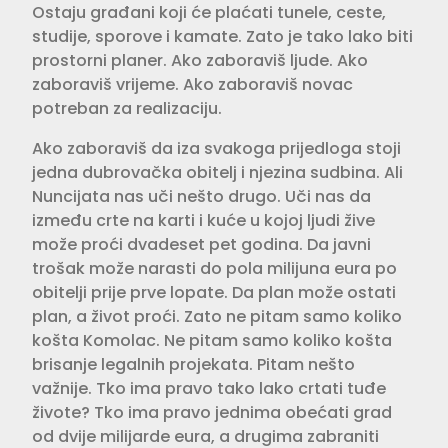
Ostaju građani koji će plaćati tunele, ceste,
studije, sporove i kamate. Zato je tako lako biti
prostorni planer. Ako zaboraviš ljude. Ako
zaboraviš vrijeme. Ako zaboraviš novac
potreban za realizaciju.
Ako zaboraviš da iza svakoga prijedloga stoji
jedna dubrovačka obitelj i njezina sudbina. Ali
Nuncijata nas uči nešto drugo. Uči nas da
između crte na karti i kuće u kojoj ljudi žive
može proći dvadeset pet godina. Da javni
trošak može narasti do pola milijuna eura po
obitelji prije prve lopate. Da plan može ostati
plan, a život proći. Zato ne pitam samo koliko
košta Komolac. Ne pitam samo koliko košta
brisanje legalnih projekata. Pitam nešto
važnije. Tko ima pravo tako lako crtati tuđe
živote? Tko ima pravo jednima obećati grad
od dvije milijarde eura, a drugima zabraniti