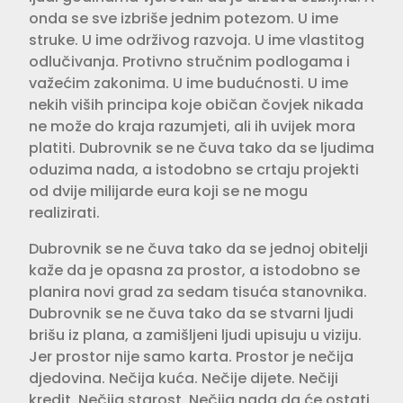
onda se sve izbriše jednim potezom. U ime
struke. U ime održivog razvoja. U ime vlastitog
odlučivanja. Protivno stručnim podlogama i
važećim zakonima. U ime budućnosti. U ime
nekih viših principa koje običan čovjek nikada
ne može do kraja razumjeti, ali ih uvijek mora
platiti. Dubrovnik se ne čuva tako da se ljudima
oduzima nada, a istodobno se crtaju projekti
od dvije milijarde eura koji se ne mogu
realizirati.
Dubrovnik se ne čuva tako da se jednoj obitelji
kaže da je opasna za prostor, a istodobno se
planira novi grad za sedam tisuća stanovnika.
Dubrovnik se ne čuva tako da se stvarni ljudi
brišu iz plana, a zamišljeni ljudi upisuju u viziju.
Jer prostor nije samo karta. Prostor je nečija
djedovina. Nečija kuća. Nečije dijete. Nečiji
kredit. Nečija starost. Nečija nada da će ostati