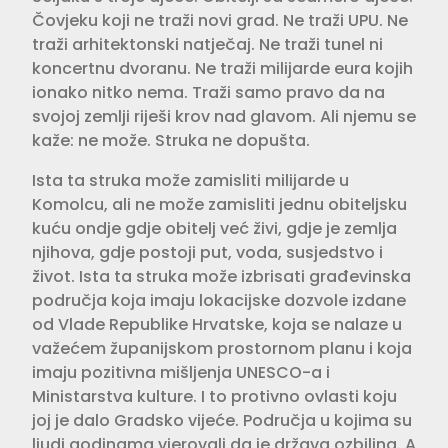
Čovjeku koji ne traži novi grad. Ne traži UPU. Ne
traži arhitektonski natječaj. Ne traži tunel ni
koncertnu dvoranu. Ne traži milijarde eura kojih
ionako nitko nema. Traži samo pravo da na
svojoj zemlji riješi krov nad glavom. Ali njemu se
kaže: ne može. Struka ne dopušta.
Ista ta struka može zamisliti milijarde u
Komolcu, ali ne može zamisliti jednu obiteljsku
kuću ondje gdje obitelj već živi, gdje je zemlja
njihova, gdje postoji put, voda, susjedstvo i
život. Ista ta struka može izbrisati građevinska
područja koja imaju lokacijske dozvole izdane
od Vlade Republike Hrvatske, koja se nalaze u
važećem županijskom prostornom planu i koja
imaju pozitivna mišljenja UNESCO-a i
Ministarstva kulture. I to protivno ovlasti koju
joj je dalo Gradsko vijeće. Područja u kojima su
ljudi godinama vjerovali da je država ozbiljna. A