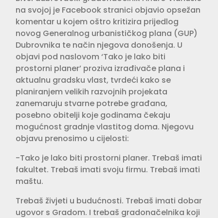
na svojoj je Facebook stranici objavio opsežan
komentar u kojem oštro kritizira prijedlog
novog Generalnog urbanističkog plana (GUP)
Dubrovnika te način njegova donošenja. U
objavi pod naslovom ‘Tako je lako biti
prostorni planer’ proziva izrađivače plana i
aktualnu gradsku vlast, tvrdeći kako se
planiranjem velikih razvojnih projekata
zanemaruju stvarne potrebe građana,
posebno obitelji koje godinama čekaju
mogućnost gradnje vlastitog doma. Njegovu
objavu prenosimo u cijelosti:
-Tako je lako biti prostorni planer. Trebaš imati
fakultet. Trebaš imati svoju firmu. Trebaš imati
maštu.
Trebaš živjeti u budućnosti. Trebaš imati dobar
ugovor s Gradom. I trebaš gradonačelnika koji