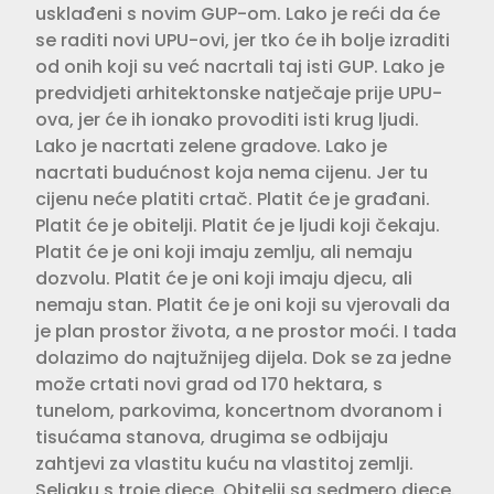
usklađeni s novim GUP-om. Lako je reći da će
se raditi novi UPU-ovi, jer tko će ih bolje izraditi
od onih koji su već nacrtali taj isti GUP. Lako je
predvidjeti arhitektonske natječaje prije UPU-
ova, jer će ih ionako provoditi isti krug ljudi.
Lako je nacrtati zelene gradove. Lako je
nacrtati budućnost koja nema cijenu. Jer tu
cijenu neće platiti crtač. Platit će je građani.
Platit će je obitelji. Platit će je ljudi koji čekaju.
Platit će je oni koji imaju zemlju, ali nemaju
dozvolu. Platit će je oni koji imaju djecu, ali
nemaju stan. Platit će je oni koji su vjerovali da
je plan prostor života, a ne prostor moći. I tada
dolazimo do najtužnijeg dijela. Dok se za jedne
može crtati novi grad od 170 hektara, s
tunelom, parkovima, koncertnom dvoranom i
tisućama stanova, drugima se odbijaju
zahtjevi za vlastitu kuću na vlastitoj zemlji.
Seljaku s troje djece. Obitelji sa sedmero djece.