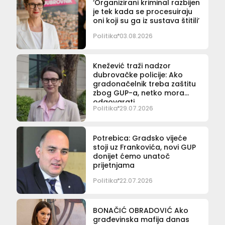
‘Organizirani kriminal razbijen
je tek kada se procesuiraju
oni koji su ga iz sustava štitili’
Politika
03.08.2026
Knežević traži nadzor
dubrovačke policije: Ako
gradonačelnik treba zaštitu
zbog GUP-a, netko mora
odgovarati
Politika
29.07.2026
Potrebica: Gradsko vijeće
stoji uz Frankovića, novi GUP
donijet ćemo unatoč
prijetnjama
Politika
22.07.2026
BONAČIĆ OBRADOVIĆ Ako
građevinska mafija danas