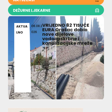
DEŽURNE LJEKARNE
VRIJEDNO 82 TISUĆE
06.08.2
AKTUA
EURA Orašac dobio
026
LNO
nove dijelove
vodoopskrbne i
kanalizacijske mreže