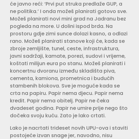
će javno reći: ‘Prvi put struka predlaže GUP, a
ne politika.’ I onda možeš planirati gotovo sve.
Možeš planirati novi mini grad na Jadranu bez
pogleda na more. U dolini ispod brda. Na
prostoru gdje zimi sunce dolazi kasno, a odlazi
rano. Možeš planirati stanove koji će, kada se
zbroje zemljište, tunel, ceste, infrastruktura,
javni sadržaji, kamate, porezi, sudovi i vrijeme,
koštati milijun eura po stanu. Možeš planirati i
koncertnu dvoranu između skladišta piva,
cementa, kamiona, prometnica i budućih
stambenih blokova. Sve je moguće kada se
crta na papiru. Papir nema djecu. Papir nema
kredit. Papir nema obitelj. Papir ne čeka
dvadeset godina. Papir ne umire prije nego što
dočeka svoju kuću. Zato je lako crtati.
Lako je nacrtati trideset novih UPU-ova i staviti
postojeće izvan snage jer, navodno, nisu