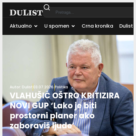
Aktualno
U spomen
Crna kronika
Dulist 
Autor:
Dulist
03.07.2026.
Politika
VLAHUŠIĆ OŠTRO KRITIZIRA
NOVI GUP ‘Lako je biti
prostorni planer ako
zaboraviš ljude’