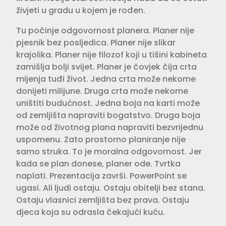
živjeti u gradu u kojem je rođen.
Tu počinje odgovornost planera. Planer nije
pjesnik bez posljedica. Planer nije slikar
krajolika. Planer nije filozof koji u tišini kabineta
zamišlja bolji svijet. Planer je čovjek čija crta
mijenja tuđi život. Jedna crta može nekome
donijeti milijune. Druga crta može nekome
uništiti budućnost. Jedna boja na karti može
od zemljišta napraviti bogatstvo. Druga boja
može od životnog plana napraviti bezvrijednu
uspomenu. Zato prostorno planiranje nije
samo struka. To je moralna odgovornost. Jer
kada se plan donese, planer ode. Tvrtka
naplati. Prezentacija završi. PowerPoint se
ugasi. Ali ljudi ostaju. Ostaju obitelji bez stana.
Ostaju vlasnici zemljišta bez prava. Ostaju
djeca koja su odrasla čekajući kuću.