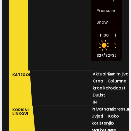
Pressure
Snow
11:00
14:00
32
°
/
32
°
32
°
/
33
°
3
Aktualno
Zanimljivos
KATEGORIJE
Crna
Kolumne
kronika
Podcast
DuList
IN
Privatnosti
Impressu
KORISNI
LINKOVI
Uvjeti
Kako
korištenja
do
Marketing
nas