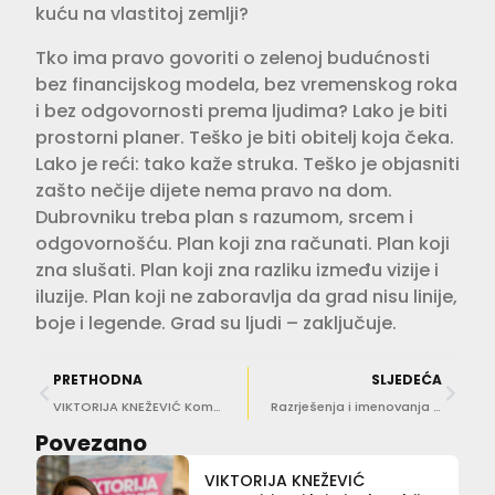
kuću na vlastitoj zemlji?
Tko ima pravo govoriti o zelenoj budućnosti
bez financijskog modela, bez vremenskog roka
i bez odgovornosti prema ljudima? Lako je biti
prostorni planer. Teško je biti obitelj koja čeka.
Lako je reći: tako kaže struka. Teško je objasniti
zašto nečije dijete nema pravo na dom.
Dubrovniku treba plan s razumom, srcem i
odgovornošću. Plan koji zna računati. Plan koji
zna slušati. Plan koji zna razliku između vizije i
iluzije. Plan koji ne zaboravlja da grad nisu linije,
boje i legende. Grad su ljudi – zaključuje.
PRETHODNA
SLJEDEĆA
VIKTORIJA KNEŽEVIĆ Komolačka dolina ne smije postati urbanistička lutrija
Razrješenja i imenovanja iza vladinih zatvorenih vrata: Za Bačića i Vučković bez promjena
Povezano
VIKTORIJA KNEŽEVIĆ