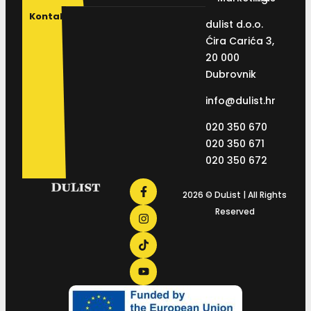
Kontakt
dulist d.o.o.
Ćira Carića 3,
20 000
Dubrovnik
info@dulist.hr
020 350 670
020 350 671
020 350 672
2026 © DuList | All Rights
Reserved