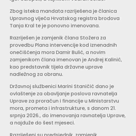
Zbog isteka mandata razriješena je članica
Upravnog vijeća Hrvatskog registra brodova
Tanja Kral te je ponovno imenovana.
Razriješen je zamjenik člana Stožera za
provedbu Plana intervencije kod iznenadnih
onečišćenja mora Damir Bulić, a novim
zamjenikom člana imenovan je Andrej Kalinić,
kao predstavnik tijela državne uprave
nadležnog za obranu.
Državnoj službenici Marini Staničić dano je
ovlaštenje za obavljanje poslova ravnatelja
Uprave za proračun i financije u Ministarstvu
mora, prometa i infrastrukture, s danom 21.
srpnja 2026., do imenovanja ravnatelja Uprave,
a najduže do šest mjeseci.
Razriješeni su predsjednik, zamjenik