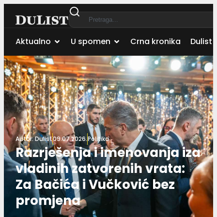
Aktualno
U spomen
Crna kronika
Dulist 
Autor:
Dulist
09.07.2026.
Politika
Razrješenja i imenovanja iza
vladinih zatvorenih vrata:
Za Bačića i Vučković bez
promjena