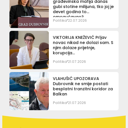
građevinska mafija danas
gubi stotine milijuna, tko joj je
devet godina to
omogućavao?
Politika
22.07.2026
VIKTORIJA KNEŽEVIĆ Prljav
novac nikad ne dolazi sam. S
njim dolaze prijetnje,
korupcija…
Politika
21.07.2026
VLAHUŠIĆ UPOZORAVA
Dubrovnik ne smije postati
besplatni tranzitni koridor za
Balkan
Politika
21.07.2026