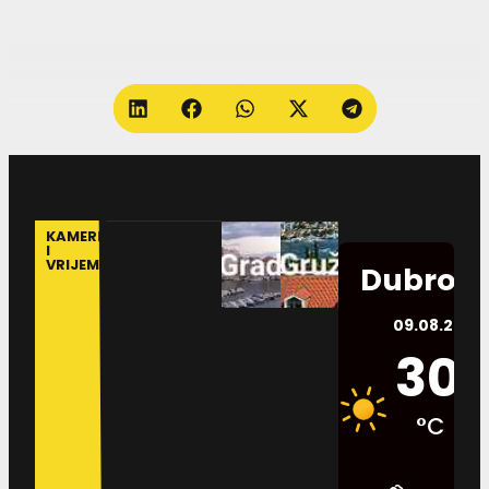
KAMERE
I
VRIJEME
Dubrovn
09.08.2026.
30
°C