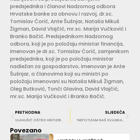
predsjednika i članovi Nadzornog odbora
Hrvatske banke za obnovu i razvoj, dr.sc.
Tomislav Ćorić, Ante Šušnjar, Nataša Mikuš
Žigman, David Vlajčić, mr.sc. Marija Vučković i
Branko Bačić. Predsjednikom Nadzornog
odbora, koji je po položaju ministar financija,
imenovan je dr.sc. Tomislav Ćorić, zamjenikom
predsjednika, koji je po položaju ministar
nadležan za gospodarstvo, imenovan je Ante
Šušnjar, a članovima koji su ministri po
položaju imenovani su Nataša Mikuš Žigman,
Oleg Butković, Tonči Glavina, David Vlajčić,
mr.sc. Marija Vučković i Branko Bačić.
PRETHODNA
SLJEDEĆA
VLAHUŠIĆ OŠTRO KRITIZIRA NOVI GUP ‘Lako je biti prostorni planer ako zaboraviš ljude’
‘NEPOTIZAM NAŠ SVAGDAŠNJI’ Župski HDZ komentira promjene u groblju Dubac i Općinskom vijeću
Povezano