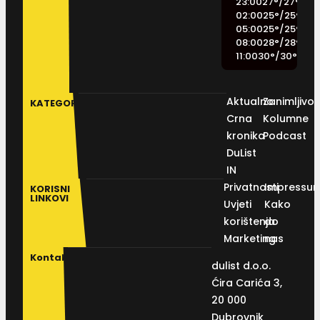
23:00
27
°
/
27
°
02:00
25
°
/
25
°
05:00
25
°
/
25
°
08:00
28
°
/
28
°
11:00
30
°
/
30
°
Aktualno
Zanimljivos
KATEGORIJE
Crna
Kolumne
kronika
Podcast
DuList
IN
Privatnosti
Impressu
KORISNI
LINKOVI
Uvjeti
Kako
korištenja
do
Marketing
nas
Kontakt
dulist d.o.o.
Ćira Carića 3,
20 000
Dubrovnik