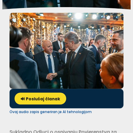
🔊 Poslušaj članak
Ovaj audio zapis generiran je AI tehnologijom
Sukladno Odluci o osnivanju Povjerenstva za