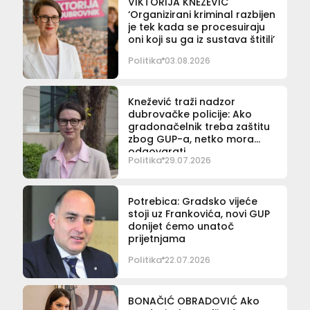
VIKTORIJA KNEŽEVIĆ
‘Organizirani kriminal razbijen
je tek kada se procesuiraju
oni koji su ga iz sustava štitili’
Politika
03.08.2026
Knežević traži nadzor
dubrovačke policije: Ako
gradonačelnik treba zaštitu
zbog GUP-a, netko mora
odgovarati
Politika
29.07.2026
Potrebica: Gradsko vijeće
stoji uz Frankovića, novi GUP
donijet ćemo unatoč
prijetnjama
Politika
22.07.2026
BONAČIĆ OBRADOVIĆ Ako