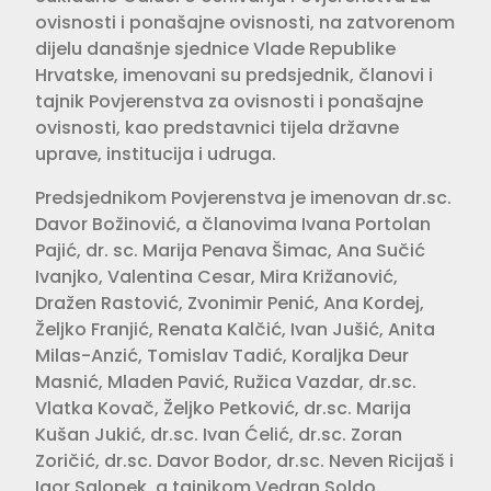
ovisnosti i ponašajne ovisnosti, na zatvorenom
dijelu današnje sjednice Vlade Republike
Hrvatske, imenovani su predsjednik, članovi i
tajnik Povjerenstva za ovisnosti i ponašajne
ovisnosti, kao predstavnici tijela državne
uprave, institucija i udruga.
Predsjednikom Povjerenstva je imenovan dr.sc.
Davor Božinović, a članovima Ivana Portolan
Pajić, dr. sc. Marija Penava Šimac, Ana Sučić
Ivanjko, Valentina Cesar, Mira Križanović,
Dražen Rastović, Zvonimir Penić, Ana Kordej,
Željko Franjić, Renata Kalčić, Ivan Jušić, Anita
Milas-Anzić, Tomislav Tadić, Koraljka Deur
Masnić, Mladen Pavić, Ružica Vazdar, dr.sc.
Vlatka Kovač, Željko Petković, dr.sc. Marija
Kušan Jukić, dr.sc. Ivan Ćelić, dr.sc. Zoran
Zoričić, dr.sc. Davor Bodor, dr.sc. Neven Ricijaš i
Igor Salopek, a tajnikom Vedran Soldo.