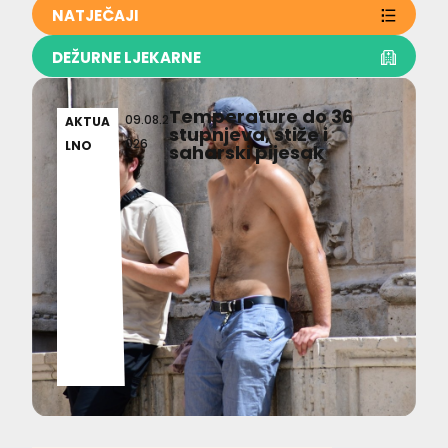
NATJEČAJI
DEŽURNE LJEKARNE
Temperature do 36
09.08.2
AKTUA
stupnjeva, stiže i
026
LNO
saharski pijesak