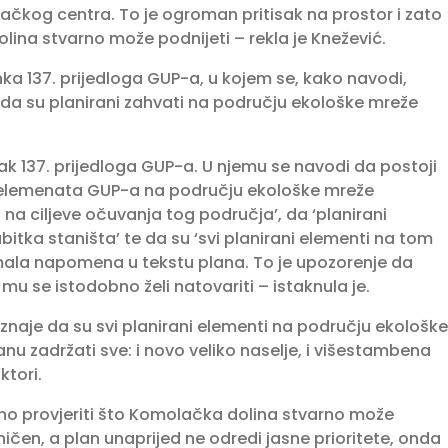
ačkog centra. To je ogroman pritisak na prostor i zato
ina stvarno može podnijeti – rekla je Knežević.
a 137. prijedloga GUP-a, u kojem se, kako navodi,
i da su planirani zahvati na području ekološke mreže
k 137. prijedloga GUP-a. U njemu se navodi da postoji
h elemenata GUP-a na području ekološke mreže
a ciljeve očuvanja tog područja’, da ‘planirani
ubitka staništa’ te da su ‘svi planirani elementi na tom
 mala napomena u tekstu plana. To je upozorenje da
u se istodobno želi natovariti – istaknula je.
znaje da su svi planirani elementi na području ekološke
nu zadržati sve: i novo veliko naselje, i višestambena
ktori.
no provjeriti što Komolačka dolina stvarno može
ničen, a plan unaprijed ne odredi jasne prioritete, onda