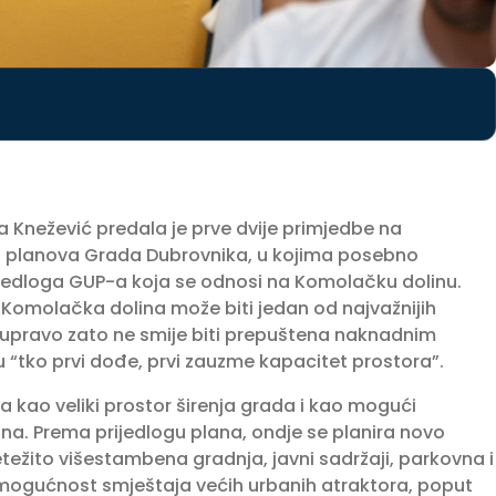
a Knežević predala je prve dvije primjedbe na
kih planova Grada Dubrovnika, u kojima posebno
ijedloga GUP-a koja se odnosi na Komolačku dolinu.
a Komolačka dolina može biti jedan od najvažnijih
i upravo zato ne smije biti prepuštena naknadnim
pu “tko prvi dođe, prvi zauzme kapacitet prostora”.
 kao veliki prostor širenja grada i kao mogući
. Prema prijedlogu plana, ondje se planira novo
etežito višestambena gradnja, javni sadržaji, parkovna i
i mogućnost smještaja većih urbanih atraktora, poput