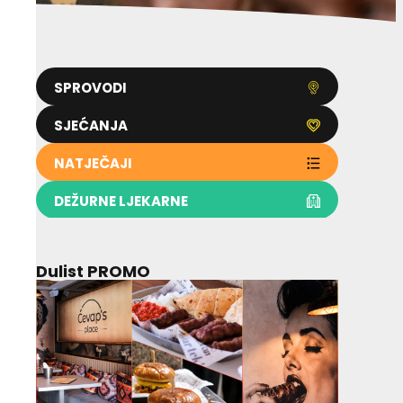
SPROVODI
SJEĆANJA
NATJEČAJI
DEŽURNE LJEKARNE
Dulist PROMO