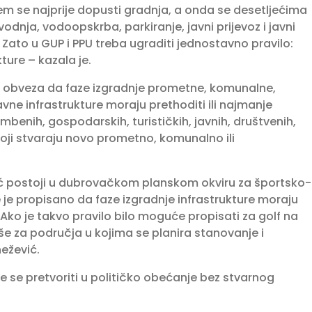
em se najprije dopusti gradnja, a onda se desetljećima
dnja, vodoopskrba, parkiranje, javni prijevoz i javni
 Zato u GUP i PPU treba ugraditi jednostavno pravilo:
ture – kazala je.
i obveza da faze izgradnje prometne, komunalne,
ne infrastrukture moraju prethoditi ili najmanje
mbenih, gospodarskih, turističkih, javnih, društvenih,
koji stvaraju novo prometno, komunalno ili
već postoji u dubrovačkom planskom okviru za športsko-
e je propisano da faze izgradnje infrastrukture moraju
. Ako je takvo pravilo bilo moguće propisati za golf na
še za područja u kojima se planira stanovanje i
ežević.
 se pretvoriti u političko obećanje bez stvarnog