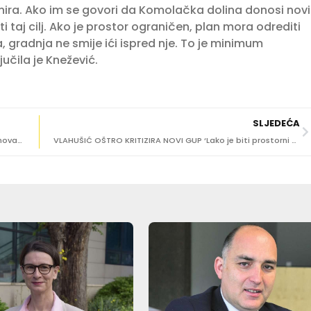
nira. Ako im se govori da Komolačka dolina donosi novi
 taj cilj. Ako je prostor ograničen, plan mora odrediti
a, gradnja ne smije ići ispred nje. To je minimum
učila je Knežević.
SLJEDEĆA
ANDRO VLAHUŠIĆ U Komolcu ćemo imati ‘priuštivo stanovanje’ od milijun eura po stanu
VLAHUŠIĆ OŠTRO KRITIZIRA NOVI GUP ‘Lako je biti prostorni planer ako zaboraviš ljude’