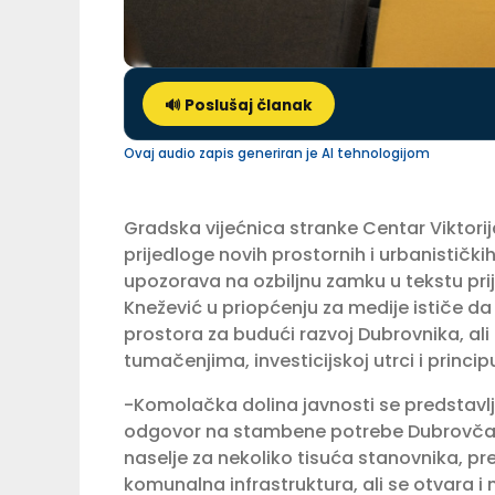
🔊 Poslušaj članak
Ovaj audio zapis generiran je AI tehnologijom
Gradska vijećnica stranke Centar Viktorij
prijedloge novih prostornih i urbanistič
upozorava na ozbiljnu zamku u tekstu pr
Knežević u priopćenju za medije ističe d
prostora za budući razvoj Dubrovnika, al
tumačenjima, investicijskoj utrci i princi
-Komolačka dolina javnosti se predstavlja
odgovor na stambene potrebe Dubrovčana
naselje za nekoliko tisuća stanovnika, pr
komunalna infrastruktura, ali se otvara 