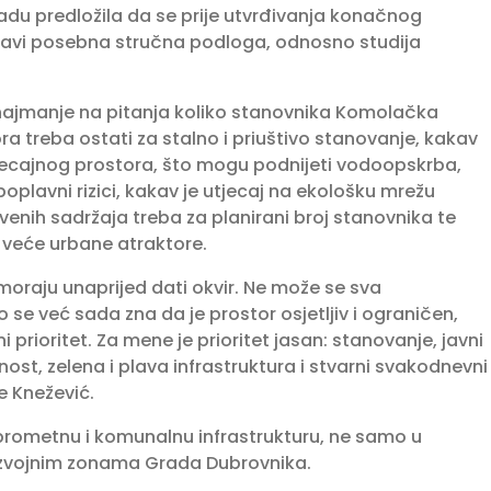
adu predložila da se prije utvrđivanja konačnog
objavi posebna stručna podloga, odnosno studija
 najmanje na pitanja koliko stanovnika Komolačka
ra treba ostati za stalno i priuštivo stanovanje, kakav
tjecajnog prostora, što mogu podnijeti vodoopskrba,
oplavni rizici, kakav je utjecaj na ekološku mrežu
venih sadržaja treba za planirani broj stanovnika te
i veće urbane atraktore.
P moraju unaprijed dati okvir. Ne može se sva
se već sada zna da je prostor osjetljiv i ograničen,
 prioritet. Za mene je prioritet jasan: stanovanje, javni
st, zelena i plava infrastruktura i stvarni svakodnevni
je Knežević.
 prometnu i komunalnu infrastrukturu, ne samo u
azvojnim zonama Grada Dubrovnika.