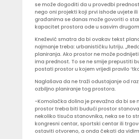
se može dogoditi da u provedbi prednost ne
nego oni projekti koji prvi ishode uvjete il
građanima se danas može govoriti o sta
kapacitet prostora ode u sasvim drugom 
Knežević smatra da bi ovakav tekst plan
najmanje treba: urbanističku lutriju. „Redo
planiranja. Ako prostor ne može podnijeti
ima prednost. To se ne smije prepustiti 
postati prostor u kojem vrijedi pravilo ‘tko 
Naglašava da ne traži odustajanje od ra
ozbiljno planiranje tog prostora.
-Komolačka dolina je prevažna da bi se n
prostor treba biti budući prostor stanova
nekoliko tisuća stanovnika, neka se to s
kongresni centar, sportski centar ili trgo
ostaviti otvoreno, a onda čekati da vidimo