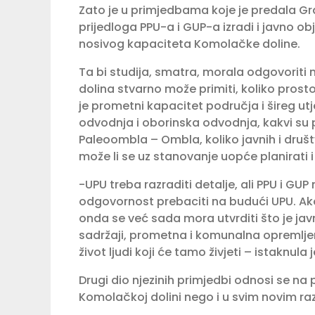
Zato je u primjedbama koje je predala Gr
prijedloga PPU-a i GUP-a izradi i javno 
nosivog kapaciteta Komolačke doline.
Ta bi studija, smatra, morala odgovoriti
dolina stvarno može primiti, koliko prosto
je prometni kapacitet područja i šireg u
odvodnja i oborinska odvodnja, kakvi su p
Paleoombla – Ombla, koliko javnih i društ
može li se uz stanovanje uopće planirati 
-UPU treba razraditi detalje, ali PPU i GU
odgovornost prebaciti na budući UPU. Ako 
onda se već sada mora utvrditi što je javni
sadržaji, prometna i komunalna opremljeno
život ljudi koji će tamo živjeti – istaknula 
Drugi dio njezinih primjedbi odnosi se na
Komolačkoj dolini nego i u svim novim r