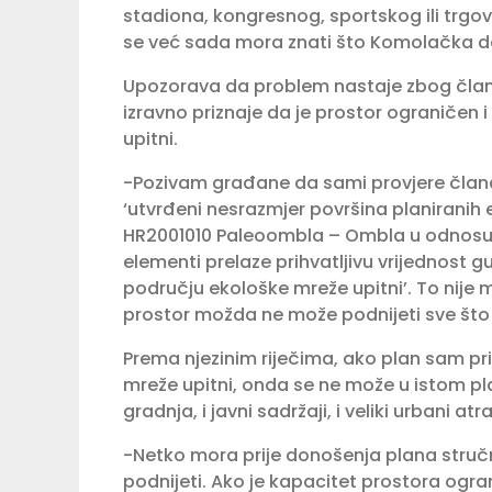
stadiona, kongresnog, sportskog ili trgov
se već sada mora znati što Komolačka dol
Upozorava da problem nastaje zbog člank
izravno priznaje da je prostor ograničen 
upitni.
-Pozivam građane da sami provjere člana
‘utvrđeni nesrazmjer površina planirani
HR2001010 Paleoombla – Ombla u odnosu n
elementi prelaze prihvatljivu vrijednost g
području ekološke mreže upitni’. To nije
prostor možda ne može podnijeti sve što m
Prema njezinim riječima, ako plan sam pri
mreže upitni, onda se ne može u istom pla
gradnja, i javni sadržaji, i veliki urbani atra
-Netko mora prije donošenja plana struč
podnijeti. Ako je kapacitet prostora ogra