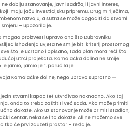
 dobiju stanovanje, javni sadržaji i javni interes,
i koji imaju jaču investicijsku pripremu. Drugim riječima,
mbenom razvoju, a sutra se može dogoditi da stvarni
smjeru – upozorila je.
a mogao proizvesti upravo ono što Dubrovniku
slijed ishođenja uvjeta ne smije biti kriterij prostornog
 sve što je ucrtano i opisano, tada plan mora reći što
budućoj utrci projekata. Komolačka dolina ne smije
je jamio, jamio je’”, poručila je.
zvoja Komolačke doline, nego upravo suprotno —
jezin stvarni kapacitet utvrđivao naknadno. Ako taj
nja, onda to treba zaštititi već sada. Ako može primiti
tručno dokaže. Ako uz stanovanje može primiti stadion,
vački centar, neka se i to dokaže. Ali ne možemo sve
 tko će prvi zauzeti prostor – rekla je.