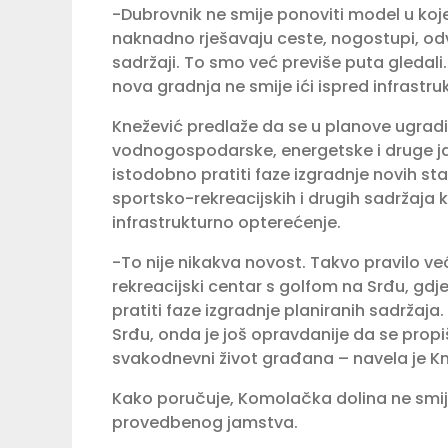
-Dubrovnik ne smije ponoviti model u koj
naknadno rješavaju ceste, nogostupi, odvo
sadržaji. To smo već previše puta gledali.
nova gradnja ne smije ići ispred infrastruk
Knežević predlaže da se u planove ugrad
vodnogospodarske, energetske i druge jav
istodobno pratiti faze izgradnje novih sta
sportsko-rekreacijskih i drugih sadržaja 
infrastrukturno opterećenje.
-To nije nikakva novost. Takvo pravilo 
rekreacijski centar s golfom na Srđu, gdj
pratiti faze izgradnje planiranih sadržaja
Srđu, onda je još opravdanije da se propi
svakodnevni život građana – navela je Kn
Kako poručuje, Komolačka dolina ne smije
provedbenog jamstva.