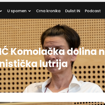
U spomen
Crna kronika
Dulist IN
Podcast
IĆ Komolačka dolina 
istička lutrija