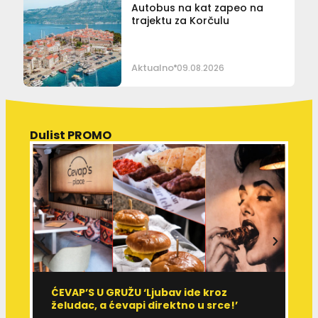
Autobus na kat zapeo na
trajektu za Korčulu
Aktualno
09.08.2026
Dulist PROMO
ĆEVAP’S U GRUŽU ‘Ljubav ide kroz
V
želudac, a ćevapi direktno u srce!’
d