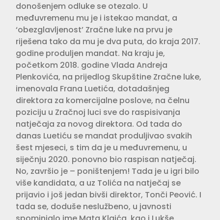
donošenjem odluke se otezalo. U
međuvremenu mu je i istekao man­dat, a
‘obezglavljenost’ Zračne luke na prvu je
riješena tako da mu je dva puta, do kraja 2017.
godine produljen man­dat. Na kraju je,
početkom 2018. godine Vlada Andreja
Plenkovića, na prijed­log Skupštine Zračne luke,
imenovala Frana Luetića, dotadašnjeg
direktora za komercijalne poslove, na čelnu
pozi­ciju u Zračnoj luci sve do raspisivanja
natječaja za novog direktora. Od tada do
danas Luetiću se mandat produljivao svakih
šest mjeseci, s tim da je u među­vremenu, u
siječnju 2020. ponovno bio raspisan natječaj.
No, završio je – poni­štenjem! Tada je u igri bilo
više kandi­data, a uz Tolića na natječaj se
prijavio i još jedan bivši direktor, Tonči Peović. I
tada se, doduše neslužbeno, u javno­sti
spominjalo ime Mata Klaića, kao i Lukše