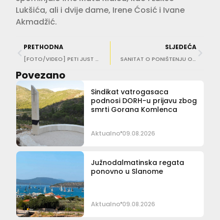
Lukšića, ali i dvije dame, Irene Ćosić i Ivane
Akmadžić.
PRETHODNA
SLJEDEĆA
[FOTO/VIDEO] PETI JUST DUBROVNIK Ultimativni ljetni vodič opet u Gradu!
SANITAT O PONIŠTENJU ODLUKE ZA PLACU ‘Nadoknadit ćemo tvrtki Alfaplan građenje troškove žalbenog postupka’
Povezano
Sindikat vatrogasaca
podnosi DORH-u prijavu zbog
smrti Gorana Komlenca
Aktualno
09.08.2026
Južnodalmatinska regata
ponovno u Slanome
Aktualno
09.08.2026