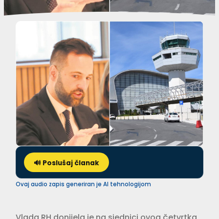
🔊 Poslušaj članak
Ovaj audio zapis generiran je AI tehnologijom
Vlada RH donijela je na sjednici ovog četvrtka