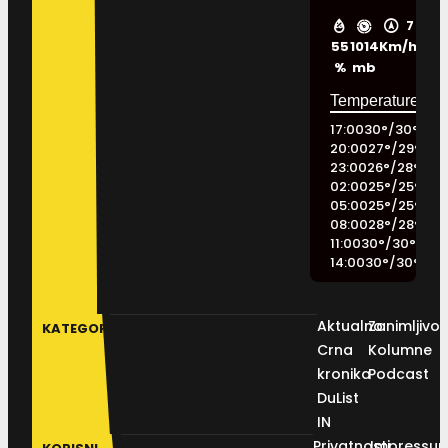
7
55
1014
Km/h
%
mb
17:00
30
°
/
30
°
20:00
27
°
/
29
°
23:00
26
°
/
28
°
02:00
25
°
/
25
°
05:00
25
°
/
25
°
08:00
28
°
/
28
°
11:00
30
°
/
30
°
14:00
30
°
/
30
°
Aktualno
Zanimljivos
KATEGORIJE
Crna
Kolumne
kronika
Podcast
DuList
IN
Privatnosti
Impressu