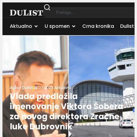
Aktualno
U spomen
Crna kronika
Dulist 
Autor:
Dulist
28.07.2022.
Aktualno
Vlada predložila
imenovanje Viktora Šobera
za novog direktora Zračne
luke Dubrovnik