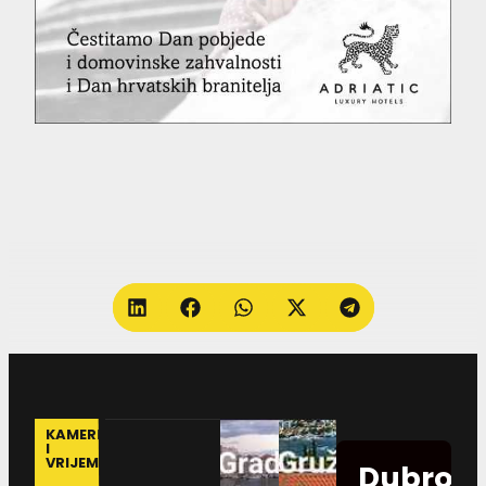
KAMERE
I
VRIJEME
Dubrovn