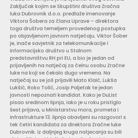
Zaključak kojim se Skupštini društva Zračna
luka Dubrovnik d.o.o. predlaže imenovanje
Viktora Šobera za člana Uprave – direktora
toga društva temeljem provedenog postupka
po objavljenom javnom natječaju. Viktor Šober
je, inače savjetnik za telekomunikacije i
informacijsko društvo u Stalnom
predstavništvu RH pri EU, a bio je jedan od
prijavljenih na natječaj za čelnu osobu Zračne
luke na koji se čekalo dugo vremena. Na
natječaj su se još prijavili Mato Klaić, Lukša
Lukšić, Roko Tolić, Josip Paljetak te jedan
javnosti nepoznati kandidat. Kako je DuList
pisao sredinom lipnja, iako je u roku pristiglo
šest pri­java, u Ministarstvu mora, prometa i
infrastrukture 13. lipnja obavljeni su razgovori s
tek četiri kandidata za direktora Zračne luke
Dubrovnik. Iz daljnjeg kruga natjecanja su bili