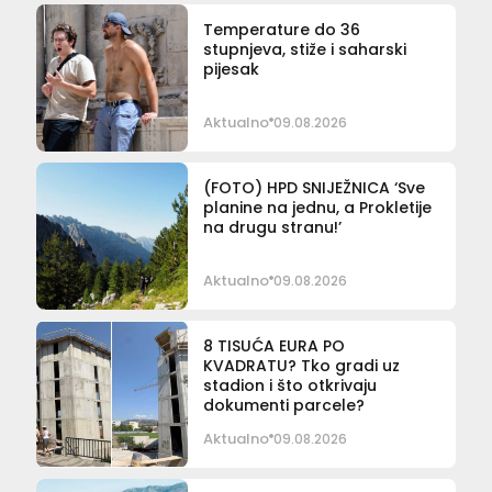
Temperature do 36
stupnjeva, stiže i saharski
pijesak
Aktualno
09.08.2026
(FOTO) HPD SNIJEŽNICA ‘Sve
planine na jednu, a Prokletije
na drugu stranu!’
Aktualno
09.08.2026
8 TISUĆA EURA PO
KVADRATU? Tko gradi uz
stadion i što otkrivaju
dokumenti parcele?
Aktualno
09.08.2026