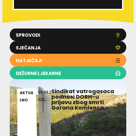
SPROVODI
SJEĆANJA
NATJEČAJI
DEŽURNE LJEKARNE
Sindikat vatrogasaca
09.08.2
AKTUA
podnosi DORH-u
026
LNO
prijavu zbog smrti
Gorana Komlenca