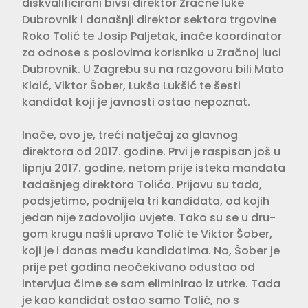
diskvalifici­rani bivši direktor Zračne luke
Dubrov­nik i današnji direktor sektora trgovine
Roko Tolić te Josip Paljetak, inače koordinator
za odnose s poslovima korisnika u Zračnoj luci
Dubrovnik. U Zagrebu su na razgovoru bili Mato
Klaić, Viktor Šober, Lukša Lukšić te šesti
kandidat koji je javnosti ostao nepoznat.
Inače, ovo je, treći natječaj za glavnog
direktora od 2017. godine. Prvi je raspisan još u
lip­nju 2017. godine, netom prije isteka mandata
tadašnjeg direktora Tolića. Prijavu su tada,
podsjetimo, podni­jela tri kandidata, od kojih
jedan nije zadovoljio uvjete. Tako su se u dru­
gom krugu našli upravo Tolić te Vik­tor Šober,
koji je i danas među kandi­datima. No, Šober je
prije pet godina neočekivano odustao od
intervjua čime se sam eliminirao iz utrke. Tada
je kao kandidat ostao samo Tolić, no s