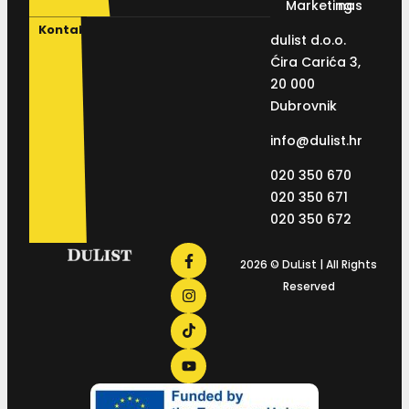
Marketing
nas
Kontakt
dulist d.o.o.
Ćira Carića 3,
20 000
Dubrovnik
info@dulist.hr
020 350 670
020 350 671
020 350 672
2026 © DuList | All Rights
Reserved