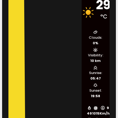
29
°C
Clouds:
0%
Visibility:
10 km
Sunrise:
05:47
Sunset:
19:58
9
49
1015
Km/h