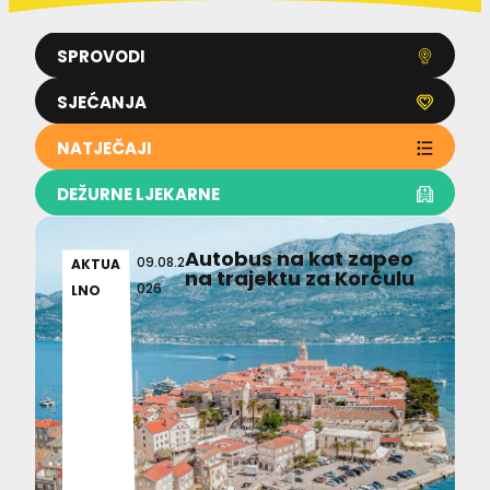
SPROVODI
SJEĆANJA
NATJEČAJI
DEŽURNE LJEKARNE
Autobus na kat zapeo
09.08.2
AKTUA
na trajektu za Korčulu
026
LNO