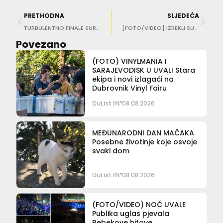
PRETHODNA
SLJEDEĆA
TURBULENTNO FINALE SURVIVORA Mihaela osvojila drugo mjesto, Luka joj poručio: ‘Velik si čovjek’
[FOTO/VIDEO] IZREKLI SUDBONOSNO ‘DA’! Sin Roda Stewarta oženio Konavoku Nicole Artukovich
Povezano
(FOTO) VINYLMANIA I
SARAJEVODISK U UVALI Stara
ekipa i novi izlagači na
Dubrovnik Vinyl Fairu
DuList IN
08.08.2026
MEĐUNARODNI DAN MAČAKA
Posebne životinje koje osvoje
svaki dom
DuList IN
08.08.2026
(FOTO/VIDEO) NOĆ UVALE
Publika uglas pjevala
Bebekove hitove