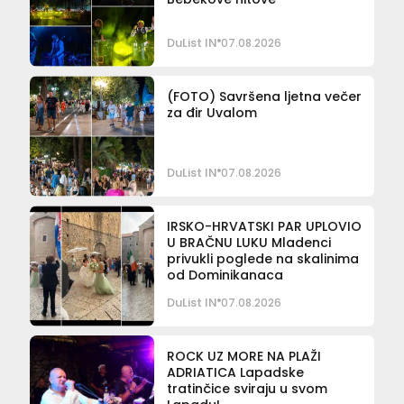
DuList IN
07.08.2026
(FOTO) Savršena ljetna večer
za đir Uvalom
DuList IN
07.08.2026
IRSKO-HRVATSKI PAR UPLOVIO
U BRAČNU LUKU Mladenci
privukli poglede na skalinima
od Dominikanaca
DuList IN
07.08.2026
ROCK UZ MORE NA PLAŽI
ADRIATICA Lapadske
tratinčice sviraju u svom