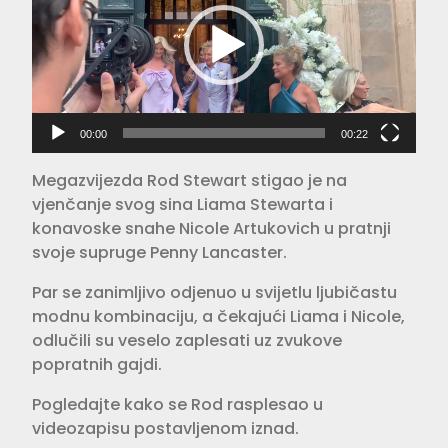
00:00
00:22
Megazvijezda Rod Stewart stigao je na
vjenčanje svog sina Liama Stewarta i
konavoske snahe Nicole Artukovich u pratnji
svoje supruge Penny Lancaster.
Par se zanimljivo odjenuo u svijetlu ljubičastu
modnu kombinaciju, a čekajući Liama i Nicole,
odlučili su veselo zaplesati uz zvukove
popratnih gajdi.
Pogledajte kako se Rod rasplesao u
videozapisu postavljenom iznad.