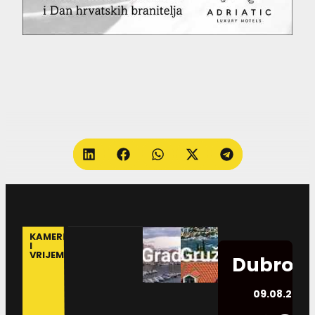
KAMERE
I
VRIJEME
Dubrovn
09.08.2026.