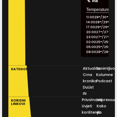
%
mb
11:00
28
°
/
30
°
14:00
28
°
/
29
°
17:00
29
°
/
29
°
20:00
27
°
/
27
°
23:00
27
°
/
27
°
02:00
25
°
/
25
°
05:00
25
°
/
25
°
08:00
28
°
/
28
°
Aktualno
Zanimljivos
KATEGORIJE
Crna
Kolumne
kronika
Podcast
DuList
IN
Privatnosti
Impressu
KORISNI
LINKOVI
Uvjeti
Kako
korištenja
do