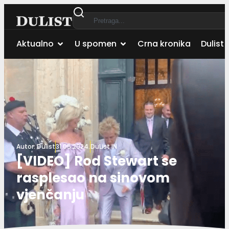
Aktualno
U spomen
Crna kronika
Dulist 
Autor:
Dulist
31.05.2024.
DuList IN
[VIDEO] Rod Stewart se
rasplesao na sinovom
vjenčanju