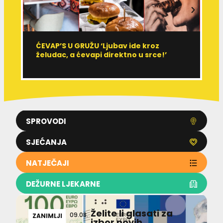
ĆEVAP’S U GRUŽU ‘Ljubav ide kroz
V
želudac, a ćevapi direktno u srce!’
d
SPROVODI
SJEĆANJA
NATJEČAJI
DEŽURNE LJEKARNE
Želite li glasati za
09.08.
ZANIMLJI
izbor novih