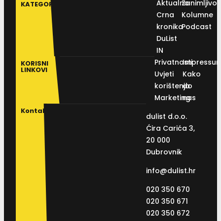
Aktualno
Zanimljivos
KATEGORIJE
Crna
Kolumne
kronika
Podcast
DuList
IN
Privatnosti
Impressu
KORISNI
LINKOVI
Uvjeti
Kako
korištenja
do
Marketing
nas
Kontakt
dulist d.o.o.
Ćira Carića 3,
20 000
Dubrovnik
info@dulist.hr
020 350 670
020 350 671
020 350 672