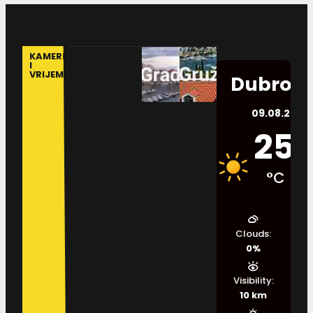
KAMERE
I
VRIJEME
Dubrovn
09.08.2026.
25
°C
Clouds:
0%
Visibility:
10 km