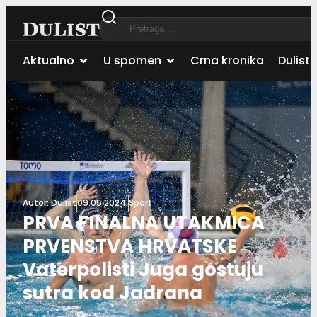
Aktualno
U spomen
Crna kronika
Dulist 
Autor:
Dulist
09.05.2024.
Sport
PRVA FINALNA UTAKMICA
PRVENSTVA HRVATSKE
Vaterpolisti Juga gostuju
sutra kod Jadrana