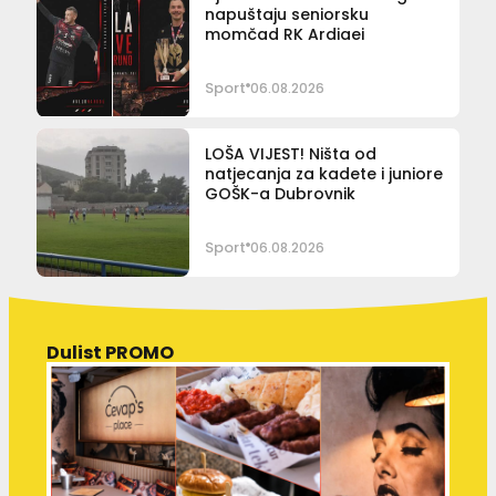
napuštaju seniorsku
momčad RK Ardiaei
Sport
06.08.2026
LOŠA VIJEST! Ništa od
natjecanja za kadete i juniore
GOŠK-a Dubrovnik
Sport
06.08.2026
Dulist PROMO