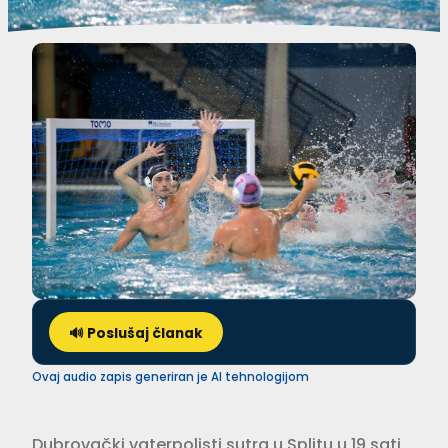
🔊 Poslušaj članak
Ovaj audio zapis generiran je AI tehnologijom
Dubrovački vaterpolisti sutra u Splitu u 19 sati