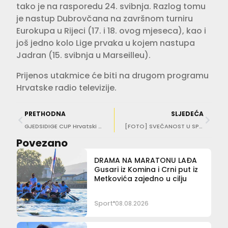
tako je na rasporedu 24. svibnja. Razlog tomu
je nastup Dubrovčana na završnom turniru
Eurokupa u Rijeci (17. i 18. ovog mjeseca), kao i
još jedno kolo Lige prvaka u kojem nastupa
Jadran (15. svibnja u Marseilleu).
Prijenos utakmice će biti na drugom programu
Hrvatske radio televizije.
PRETHODNA
SLJEDEĆA
GJEDSIDIGE CUP Hrvatski rukometaši na prijateljskom turniru u Oslu, prvi susret u 19 sati
[FOTO] SVEČANOST U SPONZI Pogledajte tko su najbolji županijski sportaši
Povezano
DRAMA NA MARATONU LAĐA
Gusari iz Komina i Crni put iz
Metkovića zajedno u cilju
Sport
08.08.2026