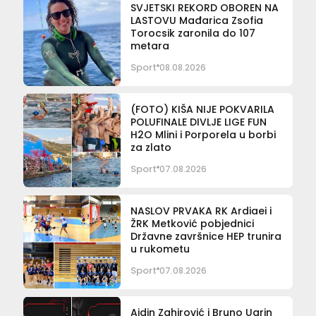
SVJETSKI REKORD OBOREN NA
LASTOVU Mađarica Zsofia
Torocsik zaronila do 107
metara
Sport
08.08.2026
(FOTO) KIŠA NIJE POKVARILA
POLUFINALE DIVLJE LIGE FUN
H2O Mlini i Porporela u borbi
za zlato
Sport
07.08.2026
NASLOV PRVAKA RK Ardiaei i
ŽRK Metković pobjednici
Državne završnice HEP trunira
u rukometu
Sport
07.08.2026
Ajdin Zahirović i Bruno Ugrin