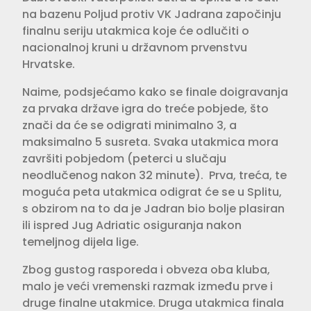
na bazenu Poljud protiv VK Jadrana započinju
finalnu seriju utakmica koje će odlučiti o
nacionalnoj kruni u državnom prvenstvu
Hrvatske.
Naime, podsjećamo kako se finale doigravanja
za prvaka države igra do treće pobjede, što
znači da će se odigrati minimalno 3, a
maksimalno 5 susreta. Svaka utakmica mora
završiti pobjedom (peterci u slučaju
neodlučenog nakon 32 minute). Prva, treća, te
moguća peta utakmica odigrat će se u Splitu,
s obzirom na to da je Jadran bio bolje plasiran
ili ispred Jug Adriatic osiguranja nakon
temeljnog dijela lige.
Zbog gustog rasporeda i obveza oba kluba,
malo je veći vremenski razmak između prve i
druge finalne utakmice. Druga utakmica finala