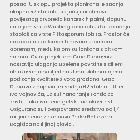
posao. U sklopu projekta planirana je sadnja
ukupno 57 stabala, uključujući obnovu
povijesnog drvoreda kanarskih palmi, dopunu
sadnjom vrste Washingtonia robusta te sadnju
stablašica vrste Pittosporum tobira. Prostor će
se dodatno oplemeniti novom urbanom
opremom, među kojom su fontana s pitkom
vodom. Ovim projektom Grad Dubrovnik
nastavlja ulaganja u zelene površine s ciljem
ublažavanja posljedica klimatskih promjena i
podizanja kvalitete života građana. Grad
Dubrovnik najavio je i sadnju 62 stabla u Ulici
Iva Vojnovića, uz sufinanciranje Fonda za
zaštitu okoliša i energetsku učinkovitost.
Osigurana su i bespovratna sredstva od 1,4
milijuna eura za obnovu Parka Baltazara
Bogišića na Ilijinoj glavici.