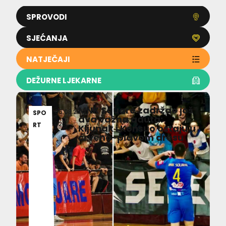
SPROVODI
SJEĆANJA
NATJEČAJI
DEŽURNE LJEKARNE
MNK Square zadržao još
06.08.2
SPO
dva važna aduta:
026
RT
Kljunak i Konsuo ostaju u
crveno-plavom dresu