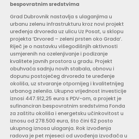
bespovratnim sredstvima
Grad Dubrovnik nastavlja s ulaganjima u
urbanu zelenu infrastrukturu kroz novi projekt
uređenja drvoreda uz ulicu Uz Posat, u sklopu
projekta ‘Drvored – zeleni prsten oko Grada’.
Riječ je o nastavku višegodišnjih aktivnosti
usmjerenih na ozelenjivanje i podizanje
kvalitete javnih prostora u gradu. Projekt
obuhvaća sadnju novih stabala, obnovu i
dopunu postojećeg drvoreda te uređenje
okoliša, uz stvaranje otpornijeg i kvalitetnijeg
urbanog zelenila. Ukupna vrijednost investicije
iznosi 447.912,25 eura s PDV-om, a projekt je
sufinanciran bespovratnim sredstvima Fonda
za zaštitu okoliša i energetsku učinkovitost u
iznosu od 278.500 eura, što čini 62 posto
ukupnog iznosa ulaganja. Rok izvođenja
radova je pet mjeseci od uvođenja izvođača u