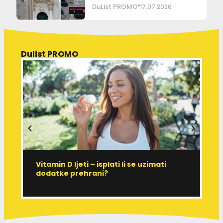
DuList PROMO
17.07.2026
Dulist PROMO
Vitamin D ljeti – isplati li se uzimati
I
dodatke prehrani?
J
p