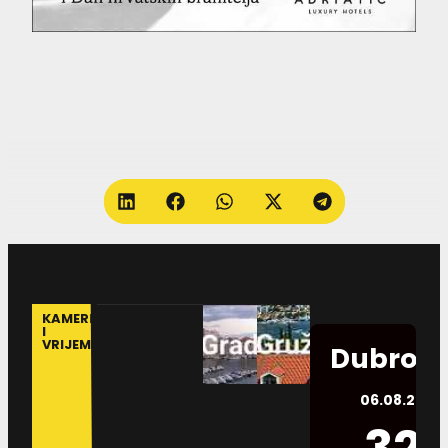
KAMERE
I
VRIJEME
Dubrovn
06.08.2026.