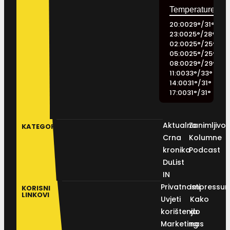
20:00
29
°
/
31
°
23:00
25
°
/
28
°
02:00
25
°
/
25
°
05:00
25
°
/
25
°
08:00
29
°
/
29
°
11:00
33
°
/
33
°
14:00
31
°
/
31
°
17:00
31
°
/
31
°
Aktualno
Zanimljivos
KATEGORIJE
Crna
Kolumne
kronika
Podcast
DuList
IN
Privatnosti
Impressu
KORISNI
LINKOVI
Uvjeti
Kako
korištenja
do
Marketing
nas