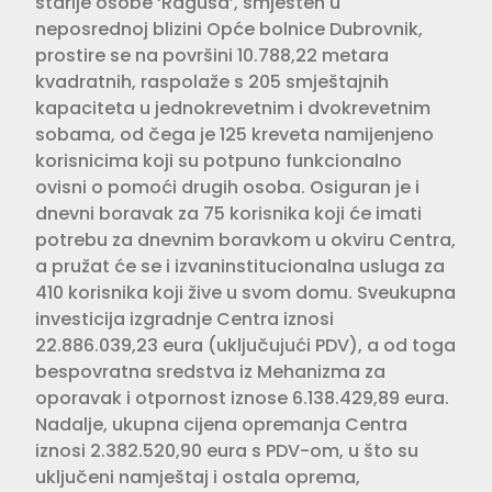
starije osobe ‘Ragusa’, smješten u
neposrednoj blizini Opće bolnice Dubrovnik,
prostire se na površini 10.788,22 metara
kvadratnih, raspolaže s 205 smještajnih
kapaciteta u jednokrevetnim i dvokrevetnim
sobama, od čega je 125 kreveta namijenjeno
korisnicima koji su potpuno funkcionalno
ovisni o pomoći drugih osoba. Osiguran je i
dnevni boravak za 75 korisnika koji će imati
potrebu za dnevnim boravkom u okviru Centra,
a pružat će se i izvaninstitucionalna usluga za
410 korisnika koji žive u svom domu. Sveukupna
investicija izgradnje Centra iznosi
22.886.039,23 eura (uključujući PDV), a od toga
bespovratna sredstva iz Mehanizma za
oporavak i otpornost iznose 6.138.429,89 eura.
Nadalje, ukupna cijena opremanja Centra
iznosi 2.382.520,90 eura s PDV-om, u što su
uključeni namještaj i ostala oprema,