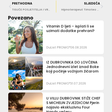
PRETHODNA
SLJEDEĆA
TISUĆE POSJETITELJA I VRHUNSKA ATMOSFERA Zagreb Classic ponovno ispunio Trg kralja Tomislava
Hipnoterapeut Timoteo Crnković objavio drugo izdanje knjige ‘Prestani raditi na sebi’
Povezano
Vitamin D ljeti – isplati li se
uzimati dodatke prehrani?
DuList PROMO
06.08.2026
IZ DUBROVNIKA DO LOVĆENA
Jednodnevni izlet iznad Boke
koji počinje vožnjom žičarom
DuList PROMO
31.07.2026
U VILLU DUBROVNIK STIŽE CHEF
S MICHELIN ZVJEZDICOM Pjerin
najavio ekskluzivnu Four
Hands večeru