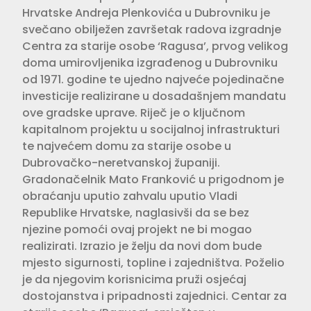
Hrvatske Andreja Plenkovića u Dubrovniku je
svečano obilježen završetak radova izgradnje
Centra za starije osobe ‘Ragusa’, prvog velikog
doma umirovljenika izgrađenog u Dubrovniku
od 1971. godine te ujedno najveće pojedinačne
investicije realizirane u dosadašnjem mandatu
ove gradske uprave. Riječ je o ključnom
kapitalnom projektu u socijalnoj infrastrukturi
te najvećem domu za starije osobe u
Dubrovačko-neretvanskoj županiji.
Gradonačelnik Mato Franković u prigodnom je
obraćanju uputio zahvalu uputio Vladi
Republike Hrvatske, naglasivši da se bez
njezine pomoći ovaj projekt ne bi mogao
realizirati. Izrazio je želju da novi dom bude
mjesto sigurnosti, topline i zajedništva. Poželio
je da njegovim korisnicima pruži osjećaj
dostojanstva i pripadnosti zajednici. Centar za