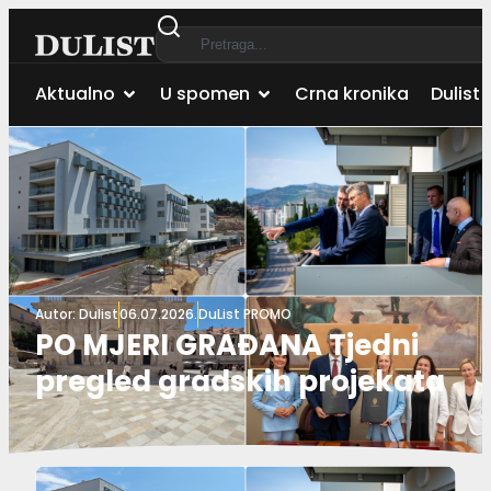
Aktualno
U spomen
Crna kronika
Dulist 
Autor:
Dulist
06.07.2026.
DuList PROMO
PO MJERI GRAĐANA Tjedni
pregled gradskih projekata