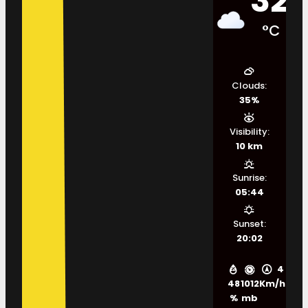
32
°C
Clouds:
35%
Visibility:
10 km
Sunrise:
05:44
Sunset:
20:02
4
48
1012
Km/h
%
mb