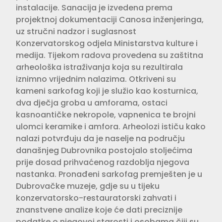
instalacije. Sanacija je izvedena prema
projektnoj dokumentaciji Canosa inženjeringa,
uz stručni nadzor i suglasnost
Konzervatorskog odjela Ministarstva kulture i
medija. Tijekom radova provedena su zaštitna
arheološka istraživanja koja su rezultirala
iznimno vrijednim nalazima. Otkriveni su
kameni sarkofag koji je služio kao kosturnica,
dva dječja groba u amforama, ostaci
kasnoantičke nekropole, vapnenica te brojni
ulomci keramike i amfora. Arheolozi ističu kako
nalazi potvrđuju da je naselje na području
današnjeg Dubrovnika postojalo stoljećima
prije dosad prihvaćenog razdoblja njegova
nastanka. Pronađeni sarkofag premješten je u
Dubrovačke muzeje, gdje su u tijeku
konzervatorsko-restauratorski zahvati i
znanstvene analize koje će dati preciznije
podatke o njegovoj starosti i osobama čiji su