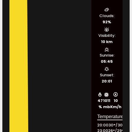
Clouds:
92%
Visibility:
10 km
Sunrise:
05:45
Sunset:
20:01
47
1011
10
%
mb
Km/h
20:00
30
°
/
30
°
23:00
26
°
/
29
°