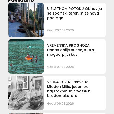
U ZLATNOM POTOKU Obnavlja
se sportski teren, stiže nova
podloga
Grad
07.08.2026
VREMENSKA PROGNOZA
Danas obilje sunca, sutra
mogući pljuskovi
Grad
07.08.2026
VELIKA TUGA Preminuo
Mladen Mitić, jedan od
najistaknutijih hrvatskih
brodomaketara
Grad
06.08.2026