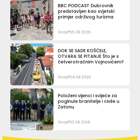
BBC PODCAST Dubrovnik
predstavljen kao svjetski
primjer održivog turizma
Grad
05.08.2026
DOK SE SADE KOŠĆELE,
OTVARA SE PITANJE Što je s
četverotračnim Vojnovićem?
Grad
04.08.2026
Položeni vijenci i svijeće za
poginule branitelje i civile u
Zatonu
Grad
03.08.2026