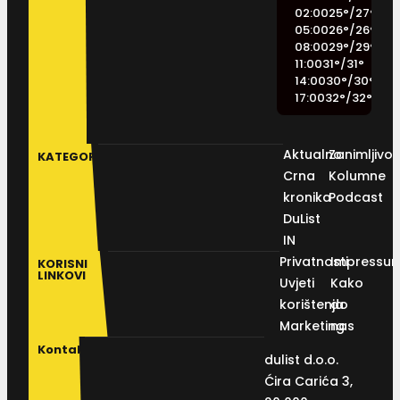
02:00
25
°
/
27
°
05:00
26
°
/
26
°
08:00
29
°
/
29
°
11:00
31
°
/
31
°
14:00
30
°
/
30
°
17:00
32
°
/
32
°
Aktualno
Zanimljivos
KATEGORIJE
Crna
Kolumne
kronika
Podcast
DuList
IN
Privatnosti
Impressu
KORISNI
LINKOVI
Uvjeti
Kako
korištenja
do
Marketing
nas
Kontakt
dulist d.o.o.
Ćira Carića 3,