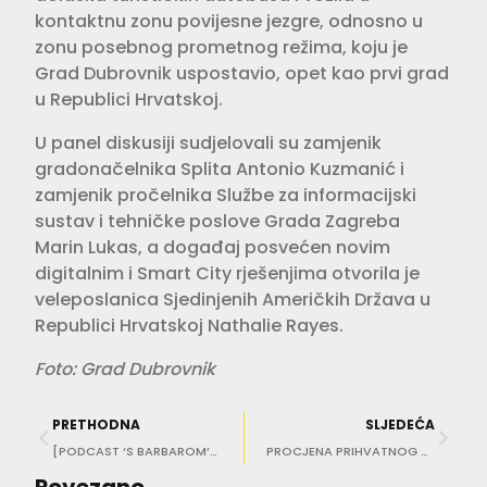
kontaktnu zonu povijesne jezgre, odnosno u
zonu posebnog prometnog režima, koju je
Grad Dubrovnik uspostavio, opet kao prvi grad
u Republici Hrvatskoj.
U panel diskusiji sudjelovali su zamjenik
gradonačelnika Splita Antonio Kuzmanić i
zamjenik pročelnika Službe za informacijski
sustav i tehničke poslove Grada Zagreba
Marin Lukas, a događaj posvećen novim
digitalnim i Smart City rješenjima otvorila je
veleposlanica Sjedinjenih Američkih Država u
Republici Hrvatskoj Nathalie Rayes.
Foto: Grad Dubrovnik
PRETHODNA
SLJEDEĆA
[PODCAST ‘S BARBAROM’] Marko Dabrović: Bez promjene porezne politike neće samo Grad unutar zidina ostati bez ljudi!
PROCJENA PRIHVATNOG KAPACITETA GRADA Zimi 1.200 stanovnika uz 4 tisuće postelja koje zjape prazne!
Povezano