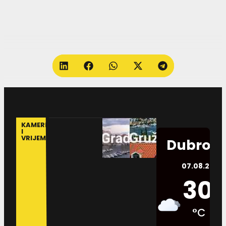
KAMERE
I
VRIJEME
Dubrovn
07.08.2026.
30
°C