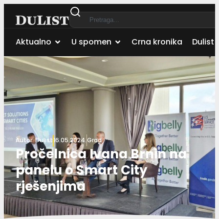
Aktualno
U spomen
Crna kronika
Dulist 
Autor:
Dulist
16.05.2024.
Grad
Pročelnica Ivana Brnin na
panelu o Smart City
rješenjima