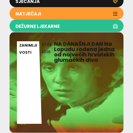
SJEĆANJA
NATJEČAJI
DEŽURNE LJEKARNE
NA DANAŠNJI DAN Na
07.08.
ZANIMLJI
Lopudu rođena jedna
2026
VOSTI
od najvećih hrvatskih
glumačkih diva