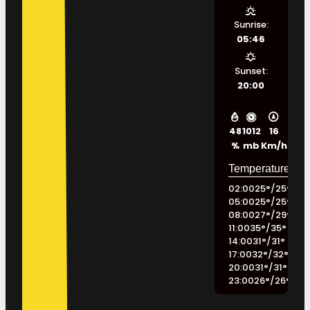
Sunrise:
05:46
Sunset:
20:00
48
1012
16
%
mb
Km/h
02:00
25
°
/
25
°
05:00
25
°
/
25
°
08:00
27
°
/
29
°
11:00
35
°
/
35
°
14:00
31
°
/
31
°
17:00
32
°
/
32
°
20:00
31
°
/
31
°
23:00
26
°
/
26
°