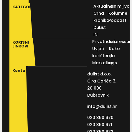
Aktualno
Zanimljivos
KATEGORIJE
Crna
Kolumne
kronika
Podcast
DuList
IN
Privatnosti
Impressu
KORISNI
LINKOVI
Uvjeti
Kako
korištenja
do
Marketing
nas
Kontakt
dulist d.o.o.
Ćira Carića 3,
20 000
Dubrovnik
info@dulist.hr
020 350 670
020 350 671
020 350 672