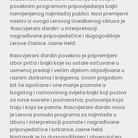
posebnim programom pripovijedanja bajki
namijenjenog najmlađoj publici. Novi premijerni
naslov iz ovoga Lerovog izvedbenog ciklusa je
‘Rascvjetani đardin’ u interpretaciji
nagrađivane pripovjedačice i dugogodišnje
Lerove članice Jasne Held.
Rascvjetani đardin posebno je pripremljeni
izbor priča i bajki koje su ostale sačuvane u
usmenoj predaji i većim dijelom objavljivane u
raznim zbirkama i knjigama. Ovom prigodom
bit će ispričane i one manje poznate iz
bogatog i raznovrsnog svijeta bajki koji poziva
za nove susrete i poznanstva, putovanja koja
traju i koja se pamte. Rascvjetani đardin nova
je Lerova ponuda programa za najmlađe u
izboru i interpretaciji poznate i nagrađivane
pripovjedačice i lutkarice Jasne Held.
Nastavak je to dugogodišnjeg i obvezujućeg