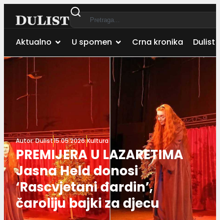
Aktualno
U spomen
Crna kronika
Dulist 
Autor:
Dulist
15.05.2026.
Kultura
PREMIJERA U LAZARETIMA
Jasna Held donosi
‘Rascvjetani đardin’,
čaroliju bajki za djecu