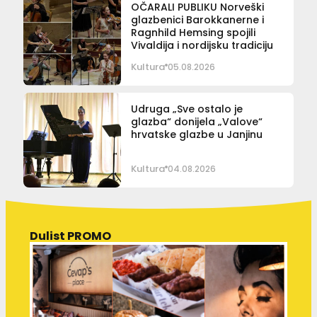
OČARALI PUBLIKU Norveški
glazbenici Barokkanerne i
Ragnhild Hemsing spojili
Vivaldija i nordijsku tradiciju
Kultura
05.08.2026
Udruga „Sve ostalo je
glazba“ donijela „Valove“
hrvatske glazbe u Janjinu
Kultura
04.08.2026
Dulist PROMO