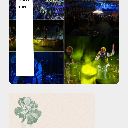
DULIS
UVALE Publika uglas
026
T IN
pjevala Bebekove
hitove