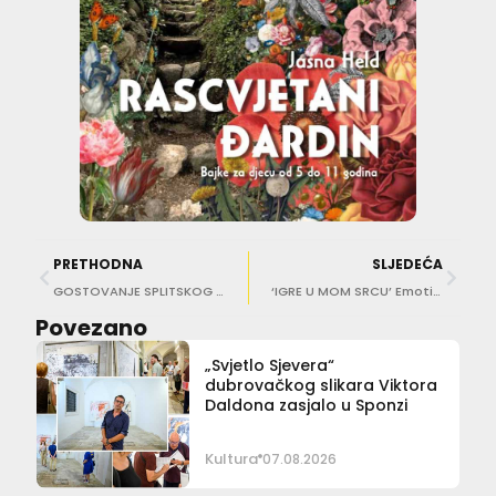
PRETHODNA
SLJEDEĆA
GOSTOVANJE SPLITSKOG KAZALIŠTA MLADIH ‘Lutkina kuća, dio drugi’
‘IGRE U MOM SRCU’ Emotivna šetnja kroz sedam desetljeća festivalske povijesti
Povezano
„Svjetlo Sjevera“
dubrovačkog slikara Viktora
Daldona zasjalo u Sponzi
Kultura
07.08.2026