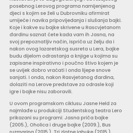
posebnog Lerovog programa namijenjenog
djeci s kojim se želi u Dubrovniku afirmirat
umijeće i navika pripovijedanja i slušanja bajki.
Koje i kakve su bajke skrivene u Rascvjetanom
đardinu saznat ćete kada vam ih Jasna, na
svoj prepoznatljiv način, ispriča uz želju da i
nakon ovog lazaretskog susreta u Lera, bajke
budu dijelom odrastanja a knjige u kojima su
zapisane inspirativno i poučno štivo kojem je
se uvijek dobro vraćati i onda lijepe snove
sanjati. I onda, nakon Rasvjetanog đardina,
dolaziti na Lerove predstave za odrasle koji
igre i bajke nisu zaboravili.
U ovom programskom ciklusu Jasne Held za
najmlađe u produkciji Studentskog teatra Lero
prikazani su programi: Jasna priča bajke
(2005.), Oholica i druge bajke (2009.), Bus
ruzmarina (2015.), Tri zlatne jabuke (2015.),