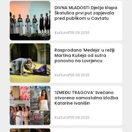
DIVNA MLADOSTI Dječja klapa
Škatulica prvi put zapjevala
pred publikom u Cavtatu
Kultura
06.08.2026
Rasprodana ‘Medeja’ u režiji
Martina Kušeja od sutra
ponovno na Lovrjencu
Kultura
06.08.2026
‘IZMEĐU TRAGOVA’ Svečano
otvorena samostalna izložba
Katarine Ivanišin
Kultura
05.08.2026