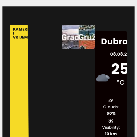
KAMERE
I
VRIJEME
Dubrovn
08.08.2026.
25
°C
Clouds:
60%
Visibility:
10 km