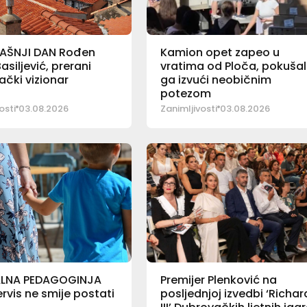
AŠNJI DAN Rođen
Kamion opet zapeo u
siljević, prerani
vratima od Ploča, pokušal
čki vizionar
ga izvući neobičnim
potezom
osti
03.08.2026
Zanimljivosti
03.08.2026
LNA PEDAGOGINJA
Premijer Plenković na
rvis ne smije postati
posljednjoj izvedbi ‘Richa