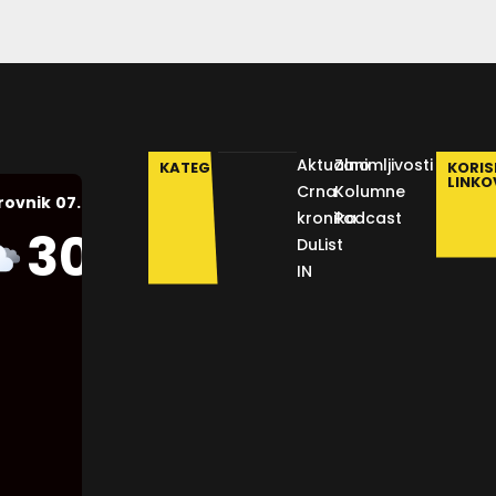
Aktualno
Zanimljivosti
KATEGORIJE
KORIS
LINKO
Crna
Kolumne
07.08.2026.
rovnik
kronika
Podcast
Humidity:
30
°C
DuList
45 %
IN
Pressure:
1012 mb
Wind:
2
Km/h
Clouds:
90%