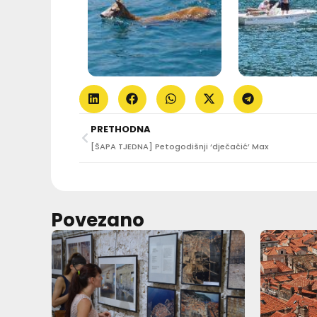
PRETHODNA
[ŠAPA TJEDNA] Petogodišnji ‘dječačić’ Max
Povezano