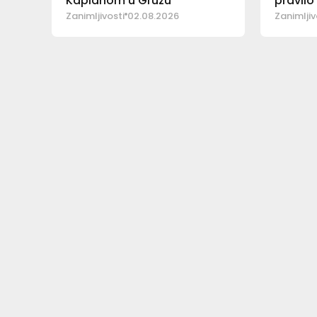
Kaplanom u Gružu
pravilo
Zanimljivosti
02.08.2026
Zanimljiv