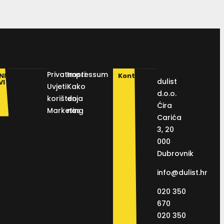
Privatnosti
Impressum
NI
Kontakt
dulist
VI
Uvjeti
Kako
d.o.o.
korištenja
do
Ćira
Marketing
nas
Carića
3, 20
000
Dubrovnik
info@dulist.hr
020 350
670
020 350