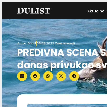
Aktualno
Autor:
Dulist
06.08.2022.
Zanimljivosti
PREDIVNA SCENA S 
danas privukao sv