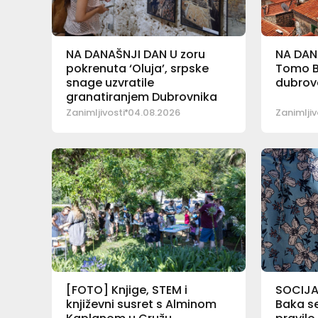
NA DANAŠNJI DAN U zoru
NA DAN
pokrenuta ‘Oluja’, srpske
Tomo Ba
snage uzvratile
dubrova
granatiranjem Dubrovnika
Zanimljivosti
04.08.2026
Zanimljiv
[FOTO] Knjige, STEM i
SOCIJA
književni susret s Alminom
Baka se