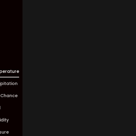
Visibility:
10 km
Sunrise:
05:45
Sunset:
20:01
perature
ipitation
 Chance
d
dity
sure