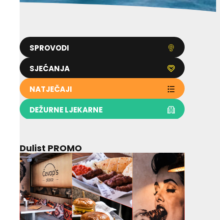
SPROVODI
SJEĆANJA
NATJEČAJI
DEŽURNE LJEKARNE
Dulist PROMO