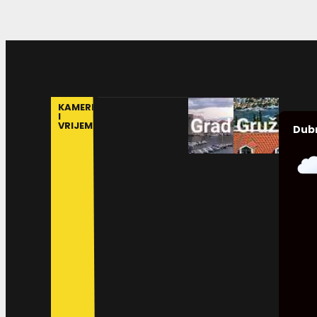
KAMERE
I
VRIJEME
Dub