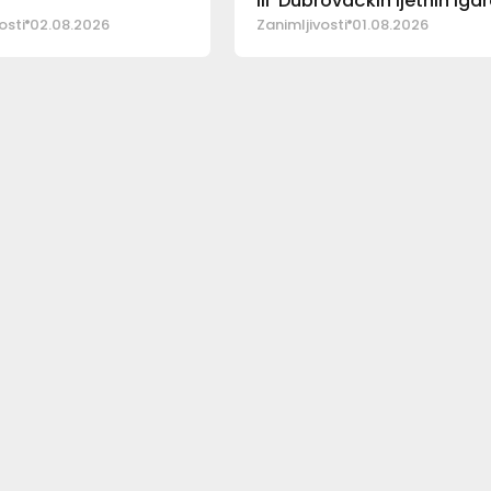
III’ Dubrovačkih ljetnih iga
osti
02.08.2026
Zanimljivosti
01.08.2026