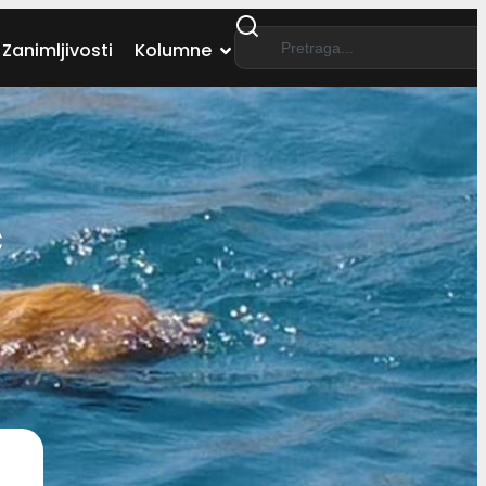
Zanimljivosti
Kolumne
č