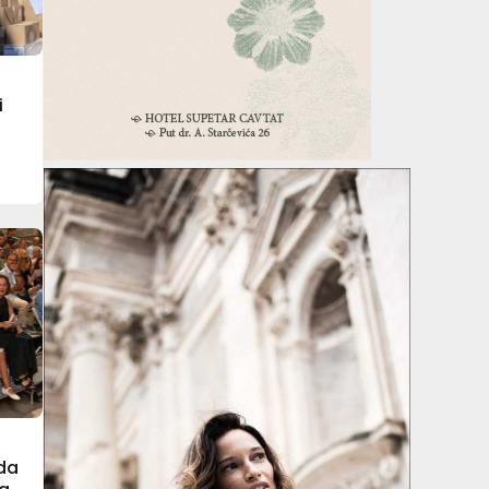
i
rda