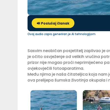
🔊 Poslušaj članak
Ovaj audio zapis generiran je AI tehnologijom
Sasvim neobičan posjetitelj zaplivao je o
je očito osvježenje od velikih vrućina pot
prizor nije mogao proći neprimijećeno pa sv
ovjekovječili fotoaparatima.
Među njima je naša čitateljica koja nam je
ova prelijepa šumska životinja okupala i n