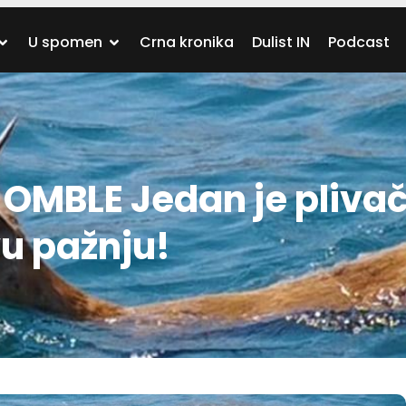
U spomen
Crna kronika
Dulist IN
Podcast
OMBLE Jedan je pliva
u pažnju!