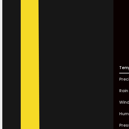
Tem
Prec
Rain
Win
Humi
Pres