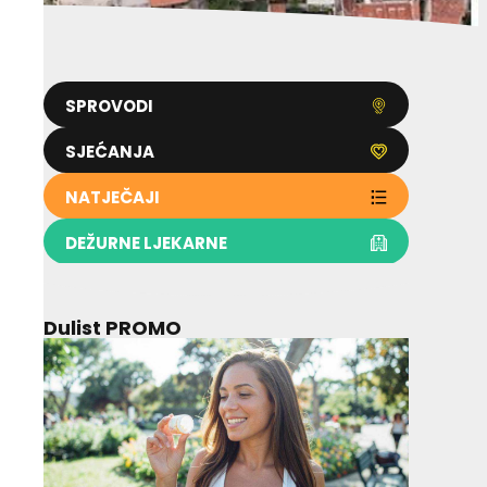
SPROVODI
SJEĆANJA
NATJEČAJI
DEŽURNE LJEKARNE
Dulist PROMO