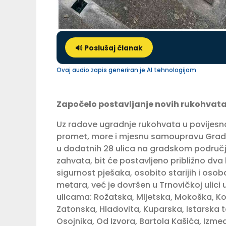
🔊 Poslušaj članak
Ovaj audio zapis generiran je AI tehnologijom
Započelo postavljanje novih rukohvata
Uz radove ugradnje rukohvata u povijesnoj
promet, more i mjesnu samoupravu Grada
u dodatnih 28 ulica na gradskom područj
zahvata, bit će postavljeno približno dva
sigurnost pješaka, osobito starijih i osob
metara, već je dovršen u Trnovičkoj ulici 
ulicama: Rožatska, Mljetska, Mokoška, Ko
Zatonska, Hladovita, Kuparska, Istarska 
Osojnika, Od Izvora, Bartola Kašića, Izmeđ