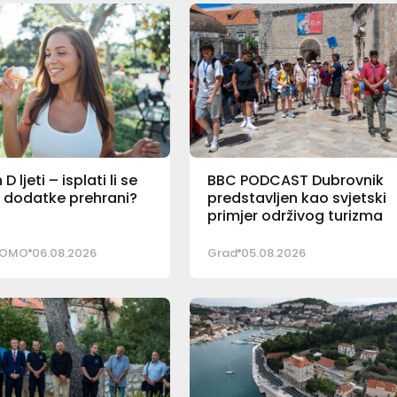
D ljeti – isplati li se
BBC PODCAST Dubrovnik
 dodatke prehrani?
predstavljen kao svjetski
primjer održivog turizma
PROMO
06.08.2026
Grad
05.08.2026