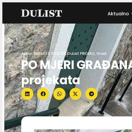
Aktualno
Autor:
Dulist
23.05.2025.
DuList PROMO
,
Grad
PO MJERI GRAĐANA 
projekata