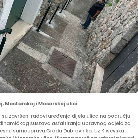
j, Mostarskoj i Mosorskoj ulici
 su završeni radovi uređenja dijela ulica na području
 dinamičkog sustava asfaltiranja Upravnog odjela za
jesnu samoupravu Grada Dubrovnika. Uz Kliševsku