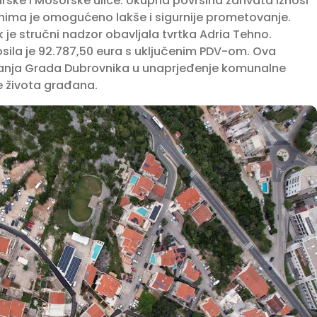
arske i Mosorske ulice. Ukupna površina zahvata iznosi
nima je omogućeno lakše i sigurnije prometovanje.
 je stručni nadzor obavljala tvrtka Adria Tehno.
sila je 92.787,50 eura s uključenim PDV-om. Ova
laganja Grada Dubrovnika u unaprjeđenje komunalne
te života građana.