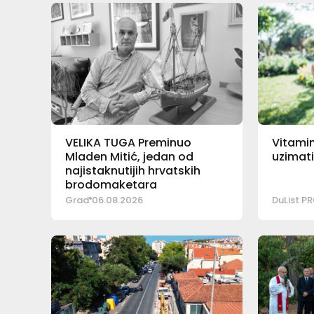
VELIKA TUGA Preminuo
Vitamin 
Mladen Mitić, jedan od
uzimati
najistaknutijih hrvatskih
brodomaketara
Grad
06.08.2026
DuList 