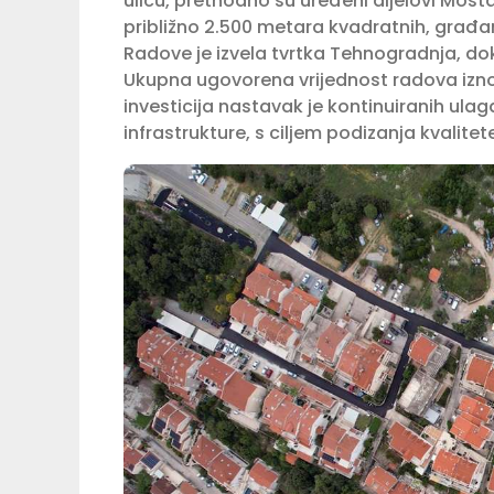
ulicu, prethodno su uređeni dijelovi Most
približno 2.500 metara kvadratnih, građa
Radove je izvela tvrtka Tehnogradnja, dok
Ukupna ugovorena vrijednost radova izno
investicija nastavak je kontinuiranih u
infrastrukture, s ciljem podizanja kvalite