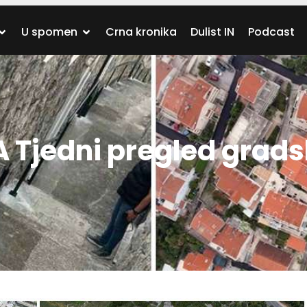
U spomen
Crna kronika
Dulist IN
Podcast
Tjedni pregled grads