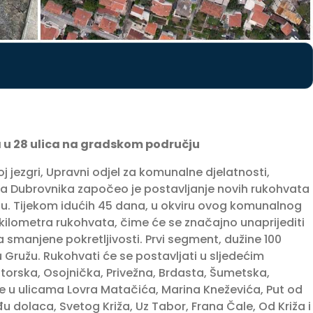
 u 28 ulica na gradskom području
 jezgri, Upravni odjel za komunalne djelatnosti,
 Dubrovnika započeo je postavljanje novih rukohvata
u. Tijekom idućih 45 dana, u okviru ovog komunalnog
 kilometra rukohvata, čime će se značajno unaprijediti
a smanjene pokretljivosti. Prvi segment, dužine 100
u Gružu. Rukohvati će se postavljati u sljedećim
torska, Osojnička, Privežna, Brdasta, Šumetska,
te u ulicama Lovra Matačića, Marina Kneževića, Put od
u dolaca, Svetog Križa, Uz Tabor, Frana Čale, Od Križa i