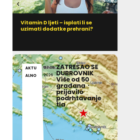
Vitamin D ljeti – isplati li se
IZ D
uzimati dodatke prehrani?
Jedno
poči
ZATRESAO SE
07.08.
AKTU
AKT
DUBROVNIK
2026
ALNO
ALN
Više od 50
građana
prijavilo
podrhtavanje
tla