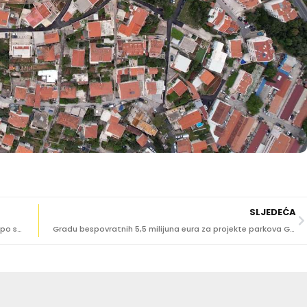
SLJEDEĆA
BOŽO PETROV Birajući osobu – biramo smjer. Tapkanje po starom ili promjena koju stvaramo svi zajedno
Gradu bespovratnih 5,5 milijuna eura za projekte parkova Gradac, Pile i Platana