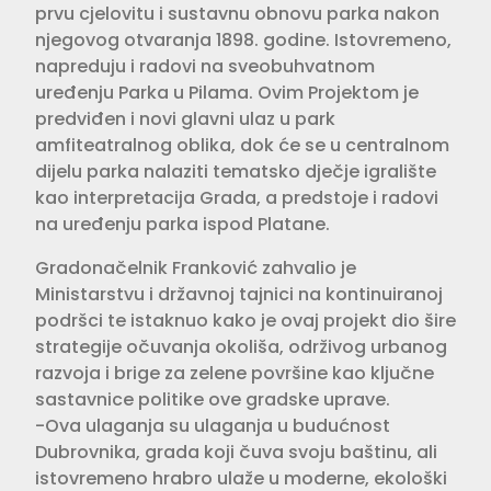
prvu cjelovitu i sustavnu obnovu parka nakon
njegovog otvaranja 1898. godine. Istovremeno,
napreduju i radovi na sveobuhvatnom
uređenju Parka u Pilama. Ovim Projektom je
predviđen i novi glavni ulaz u park
amfiteatralnog oblika, dok će se u centralnom
dijelu parka nalaziti tematsko dječje igralište
kao interpretacija Grada, a predstoje i radovi
na uređenju parka ispod Platane.
Gradonačelnik Franković zahvalio je
Ministarstvu i državnoj tajnici na kontinuiranoj
podršci te istaknuo kako je ovaj projekt dio šire
strategije očuvanja okoliša, održivog urbanog
razvoja i brige za zelene površine kao ključne
sastavnice politike ove gradske uprave.
-Ova ulaganja su ulaganja u budućnost
Dubrovnika, grada koji čuva svoju baštinu, ali
istovremeno hrabro ulaže u moderne, ekološki