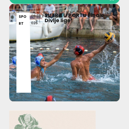
SUTRA U PORTU Finale
09.08.2
SPO
Divlje lige!
026
RT