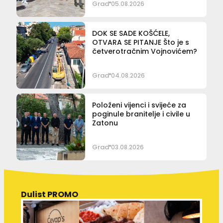
Grad
05.08.2026
DOK SE SADE KOŠĆELE,
OTVARA SE PITANJE Što je s
četverotračnim Vojnovićem?
Grad
04.08.2026
Položeni vijenci i svijeće za
poginule branitelje i civile u
Zatonu
Grad
03.08.2026
Dulist PROMO