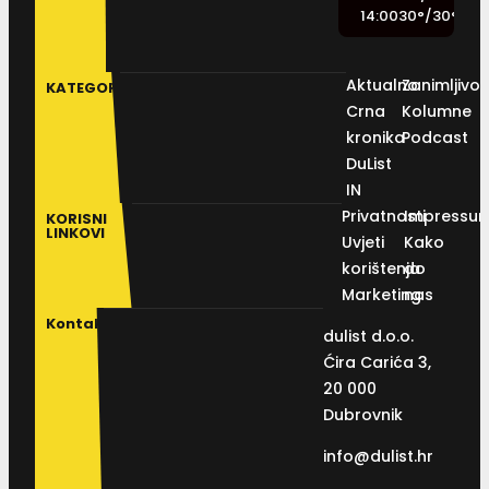
14:00
30
°
/
30
°
Aktualno
Zanimljivos
KATEGORIJE
Crna
Kolumne
kronika
Podcast
DuList
IN
Privatnosti
Impressu
KORISNI
LINKOVI
Uvjeti
Kako
korištenja
do
Marketing
nas
Kontakt
dulist d.o.o.
Ćira Carića 3,
20 000
Dubrovnik
info@dulist.hr