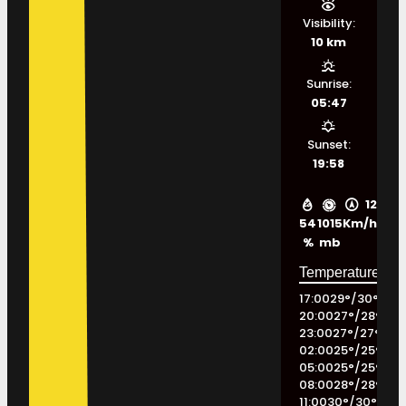
Visibility:
10 km
Sunrise:
05:47
Sunset:
19:58
12
54
1015
Km/h
%
mb
17:00
29
°
/
30
°
20:00
27
°
/
28
°
23:00
27
°
/
27
°
02:00
25
°
/
25
°
05:00
25
°
/
25
°
08:00
28
°
/
28
°
11:00
30
°
/
30
°