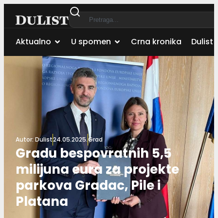
Aktualno
U spomen
Crna kronika
Dulist 
Autor:
Dulist
24.05.2025.
Grad
Gradu bespovratnih 5,5
milijuna eura za projekte
parkova Gradac, Pile i
Platana