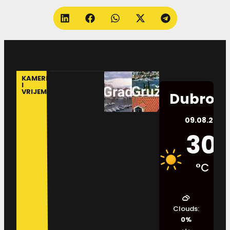
KAMERE
I
VRIJEME
Dubrovn
09.08.2026.
30
°C
Clouds:
0%