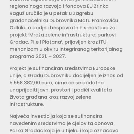
regionalnoga razvoja i fondova EU Zrinka
Raguž uručila je u petak u Zagrebu
gradonačelniku Dubrovnika Matu Frankoviću
Odluku o dodjeli bespovratnih sredstava za
projekt ‘Mreža zelene infrastrukture: parkovi
Gradac, Pile i Platana’, prijavljen kroz ITU
mehanizam u okviru Integriranog teritorijalnog
programa 2021. – 2027.
Projekt je sufinanciran sredstvima Europske
unije, a Gradu Dubrovniku dodijeljen je iznos od
5.558.382,00 eura, čime će se dodatno
unaprijediti javni prostori i podići kvaliteta
života građana kroz razvoj zelene
infrastrukture.
Najveća investicija koja se sufinancira
navedenim sredstvima je cjelovita obnova
Parka Gradac koja je u tijeku i koja označava