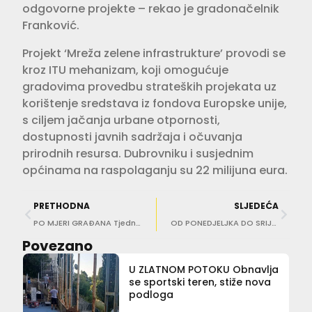
odgovorne projekte – rekao je gradonačelnik
Franković.
Projekt ‘Mreža zelene infrastrukture’ provodi se
kroz ITU mehanizam, koji omogućuje
gradovima provedbu strateških projekata uz
korištenje sredstava iz fondova Europske unije,
s ciljem jačanja urbane otpornosti,
dostupnosti javnih sadržaja i očuvanja
prirodnih resursa. Dubrovniku i susjednim
općinama na raspolaganju su 22 milijuna eura.
PRETHODNA
SLJEDEĆA
PO MJERI GRAĐANA Tjedni pregled gradskih projekata
OD PONEDJELJKA DO SRIJEDE Zbog radova se zatvara dio ceste u Petrovu Selu
Povezano
U ZLATNOM POTOKU Obnavlja
se sportski teren, stiže nova
podloga