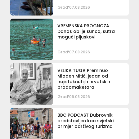
Grad
07.08.2026
VREMENSKA PROGNOZA
Danas obilje sunca, sutra
mogući pljuskovi
Grad
07.08.2026
VELIKA TUGA Preminuo
Mladen Mitić, jedan od
najistaknutijih hrvatskih
brodomaketara
Grad
06.08.2026
BBC PODCAST Dubrovnik
predstavljen kao svjetski
primjer održivog turizma