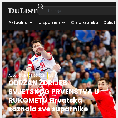
Aktualno
U spomen
Crna kronika
Dulist 
Autor:
Dulist
29.05.2024.
Sport
ODRŽAN ŽDRIJEB
SVJETSKOG PRVENSTVA U
RUKOMETU Hrvatska
saznala sve suparnike