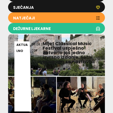
SJEĆANJA
NATJEČAJI
DEŽURNE LJEKARNE
Mljet Classical Music
06.08.2
AKTUA
Festival uspješno
026
LNO
zatvorio još jedno
izvrsno izdanje, ljetni
program se nastavlja