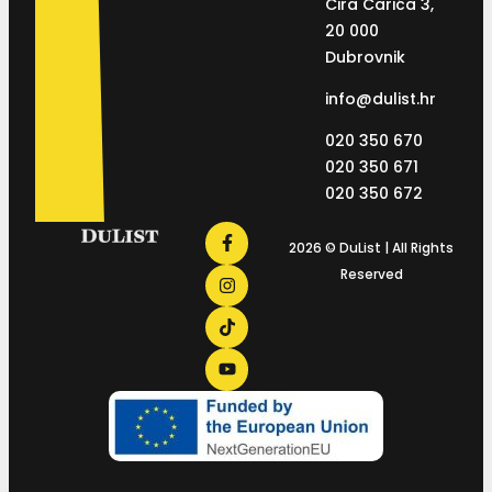
Ćira Carića 3,
20 000
Dubrovnik
info@dulist.hr
020 350 670
020 350 671
020 350 672
2026 © DuList | All Rights
Reserved