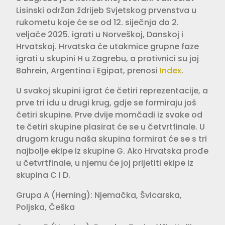
Lisinski održan ždrijeb Svjetskog prvenstva u
rukometu koje će se od 12. siječnja do 2.
veljače 2025. igrati u Norveškoj, Danskoj i
Hrvatskoj. Hrvatska će utakmice grupne faze
igrati u skupini H u Zagrebu, a protivnici su joj
Bahrein, Argentina i Egipat, prenosi
Index
.
U svakoj skupini igrat će četiri reprezentacije, a
prve tri idu u drugi krug, gdje se formiraju još
četiri skupine. Prve dvije momčadi iz svake od
te četiri skupine plasirat će se u četvrtfinale. U
drugom krugu naša skupina formirat će se s tri
najbolje ekipe iz skupine G. Ako Hrvatska prođe
u četvrtfinale, u njemu će joj prijetiti ekipe iz
skupina C i D.
Grupa A (Herning): Njemačka, Švicarska,
Poljska, Češka