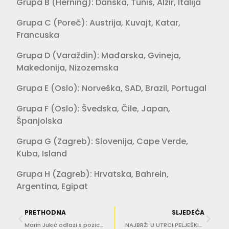
Grupa B (Herning): Danska, Tunis, Alžir, Italija
Grupa C (Poreč): Austrija, Kuvajt, Katar,
Francuska
Grupa D (Varaždin): Mađarska, Gvineja,
Makedonija, Nizozemska
Grupa E (Oslo): Norveška, SAD, Brazil, Portugal
Grupa F (Oslo): Švedska, Čile, Japan,
Španjolska
Grupa G (Zagreb): Slovenija, Cape Verde,
Kuba, Island
Grupa H (Zagreb): Hrvatska, Bahrein,
Argentina, Egipat
PRETHODNA
SLJEDEĆA
Marin Jukić odlazi s pozicije trenera MNK Squarea
NAJBRŽI U UTRCI PELJEŠKIM MOSTOM Željko Cota i Jelena Surjan, ostvaren i novi rekord