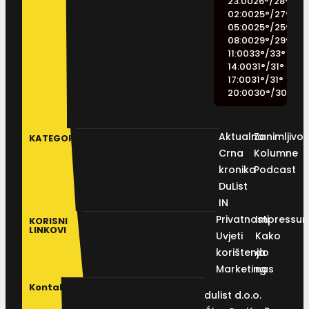
23:00
26
°
/
28
°
02:00
25
°
/
27
°
05:00
25
°
/
25
°
08:00
29
°
/
29
°
11:00
33
°
/
33
°
14:00
31
°
/
31
°
17:00
31
°
/
31
°
20:00
30
°
/
30
°
Aktualno
Zanimljivos
KATEGORIJE
Crna
Kolumne
kronika
Podcast
DuList
IN
Privatnosti
Impressu
KORISNI
LINKOVI
Uvjeti
Kako
korištenja
do
Marketing
nas
Kontakt
dulist d.o.o.