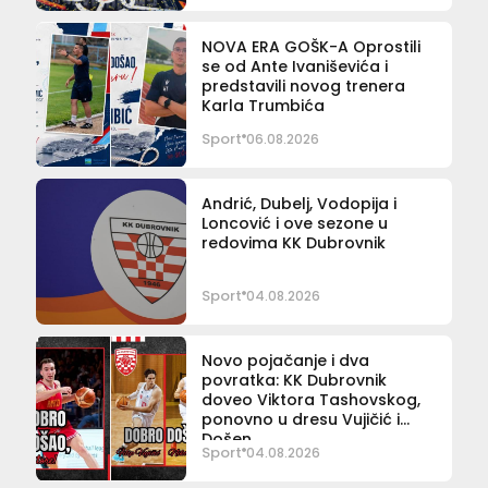
NOVA ERA GOŠK-A Oprostili
se od Ante Ivaniševića i
predstavili novog trenera
Karla Trumbića
Sport
06.08.2026
Andrić, Dubelj, Vodopija i
Loncović i ove sezone u
redovima KK Dubrovnik
Sport
04.08.2026
Novo pojačanje i dva
povratka: KK Dubrovnik
doveo Viktora Tashovskog,
ponovno u dresu Vujičić i
Došen
Sport
04.08.2026