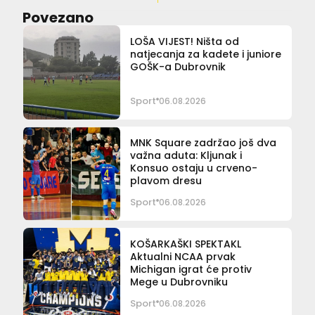
Povezano
LOŠA VIJEST! Ništa od
natjecanja za kadete i juniore
GOŠK-a Dubrovnik
Sport
06.08.2026
MNK Square zadržao još dva
važna aduta: Kljunak i
Konsuo ostaju u crveno-
plavom dresu
Sport
06.08.2026
KOŠARKAŠKI SPEKTAKL
Aktualni NCAA prvak
Michigan igrat će protiv
Mege u Dubrovniku
Sport
06.08.2026