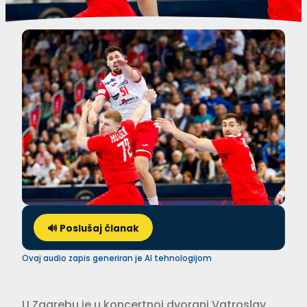
🔊 Poslušaj članak
Ovaj audio zapis generiran je AI tehnologijom
U Zagrebu je u koncertnoj dvorani Vatroslav