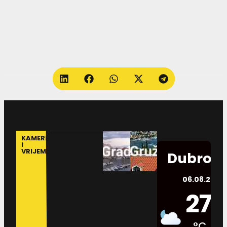
KAMERE
I
VRIJEME
Dubrovn
06.08.2026.
27
°C